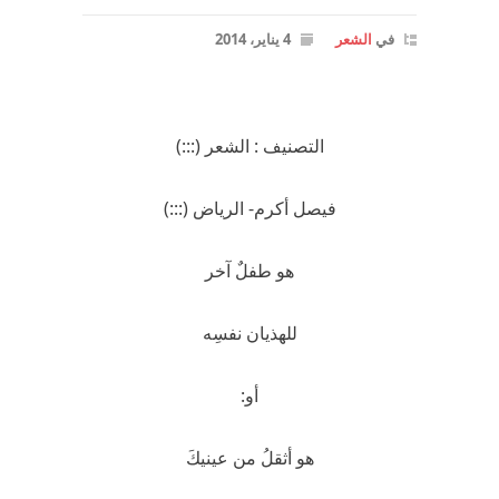
في
الشعر
4 يناير، 2014
التصنيف : الشعر (:::)
فيصل أكرم- الرياض (:::)
هو طفلٌ آخر
للهذيان نفسِه
أو:
هو أثقلُ من عينيكَ