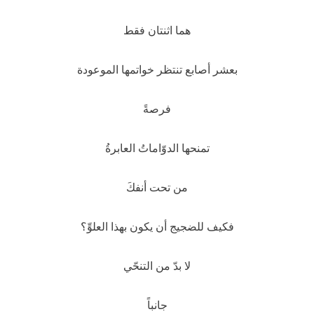
هما اثنتان فقط
بعشر أصابع تنتظر خواتمها الموعودة
فرصةً
تمنحها الدوّاماتُ العابرةُ
من تحت أنفكَ
فكيف للضجيج أن يكون بهذا العلوِّ؟
لا بدّ من التنحّي
جانباً