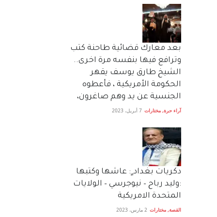
بعد معارك قضائية طاحنة كتب
وترافع فيها بنفسه مرة اخرى..
الشيخ طارق يوسف يقهر
الحكومة الأمريكية ، فأعطوه
الجنسية عن يد وهم صاغرون،
آراء حرة
,
مختارات
7 أبريل، 2023
دكريات بغداد ٍ: عاشها وكتبها
:وليد رباح – نيوجرسي – الولايات
المتحدة الامريكية
القصة
,
مختارات
2 مارس، 2023