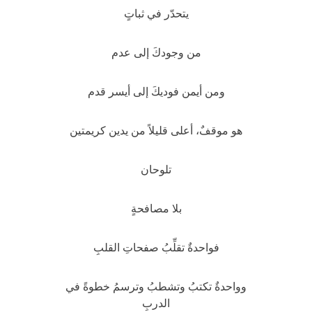
يتحدّر في ثباتٍ
من وجودكَ إلى عدم
ومن أيمن فوديكَ إلى أيسر قدم
هو موقفٌ، أعلى قليلاً من يدين كريمتين
تلوحان
بلا مصافحةٍ
فواحدةٌ تقلِّبُ صفحاتِ القلبِ
وواحدةٌ تكتبُ وتشطبُ وترسمُ خطوةً في
الدربِ