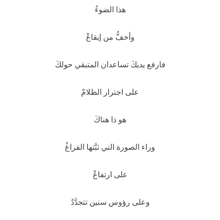
هذا الضوءُ
وأخفُّ من إيقاعْ
فارفع يديكَ تساعدان المتبقي حولكَ
على اجترار الظلامْ
هو ذا هناكَ
وراء الصورة التي ثبَّتها الفراغُ
على ارتفاعْ
وعلى رؤوس سنين تتجدَّدُ