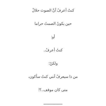
كنتُ أعرفُ أنَّ الصوتَ حلالٌ
حين يكونُ الصمتُ حراما
أو:
كنتُ أعرفُ..
ولكنْ؛
من ذا سيعرفُ أنني كنتُ سأكون،
متى كان موقف..؟!
ــــــــــــــــ