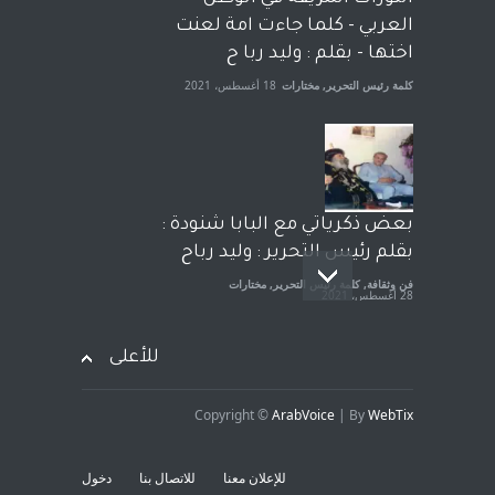
الجنسية عن يد وهم صاغرون،
العربي - كلما جاءت امة لعنت
آراء حرة
,
مختارات
7 أبريل، 2023
اختها - بقلم : وليد ربا ح
كلمة رئيس التحرير
,
مختارات
18 أغسطس، 2021
بعض ذكرياتي مع البابا شنودة :
بقلم رئيس التحرير : وليد رباح
فن وثقافة
,
كلمة رئيس التحرير
,
مختارات
28 أغسطس، 2021
للأعلى
Copyright ©
ArabVoice
| By
WebTix
افتتاحية صوت العروبة : شهادة
خلو من الارهاب - بقلم : وليد
للإعلان معنا
للاتصال بنا
دخول
رباح