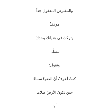
والمفترض المعقول جداً
موقفْ
وترككَ في هذيانكَ وحدكَ
تتسلَّى
وتقول:
كنتُ أعرفُ أنَّ الضوءَ سماءٌ
حين تكونُ الأرضُ ظلاما
أو: