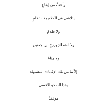
وأخفُّ من إيقاعٍ
يتلاشى في الكلام بلا انتظامٍ
ولا ظلامْ
ولا انشطارُ برزخٍ بين جفنين
ولا منامْ
إلاّ ما بين تلك الإغماءة المشتهاة
وهذا الصحو الأقسى
موقفْ