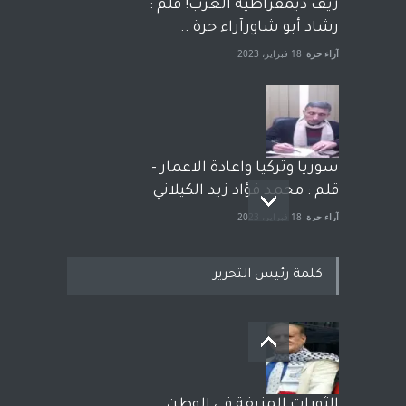
زيف ديمقراطية الغرب! قلم :
رشاد أبو شاورآراء حرة ..
آراء حرة
18 فبراير، 2023
سوريا وتركيا واعادة الاعمار -
قلم : محمد فؤاد زيد الكيلاني
آراء حرة
18 فبراير، 2023
كلمة رئيس التحرير
بعد معارك قضائية طاحنة كتب
وترافع فيها بنفسه مرة اخرى..
الشيخ طارق يوسف يقهر
الحكومة الأمريكية ، فأعطوه
الثورات المزيفة في الوطن