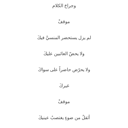
وجراحَ الكلام
موقفْ
لم يزل يستحضر المنسيَّ فيكَ
ولا يحضّ الغائبين عليكَ
ولا يحرّض حاضراً على سواكَ
غيركَ
موقفْ
أثقلُ من ضوءٍ يغتصبُ عينيكَ