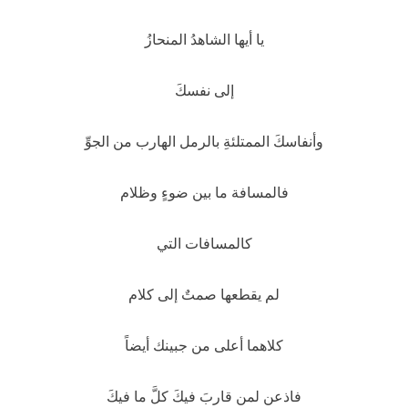
يا أيها الشاهدُ المنحازُ
إلى نفسكَ
وأنفاسكَ الممتلئةِ بالرمل الهارب من الجوِّ
فالمسافة ما بين ضوءٍ وظلام
كالمسافات التي
لم يقطعها صمتٌ إلى كلام
كلاهما أعلى من جبينك أيضاً
فاذعن لمن قاربَ فيكَ كلَّ ما فيكَ