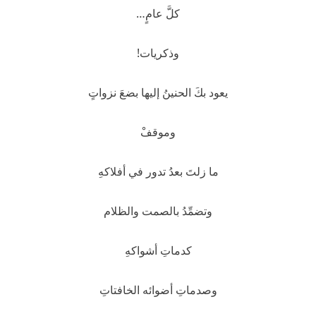
كلَّ عامٍ…
وذكريات!
يعود بكَ الحنينُ إليها بضعَ نزواتٍ
وموقفْ
ما زلتَ بعدُ تدور في أفلاكهِ
وتضمِّدُ بالصمت والظلام
كدماتِ أشواكهِ
وصدماتِ أضوائه الخافتاتِ