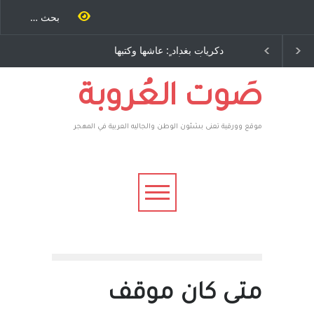
دكريات بغداد ٍ: عاشها وكتبها
الاستيطان ومسلسل الخداع
:وليد رباح – نيوجرسي –
المستمر - قلم : راسم عبيدات
الولايات المتحدة الامريكية
صَوت العُروبة
موقع وورقية تعنى بشئون الوطن والجاليه العربية في المهجر
متى كان موقف