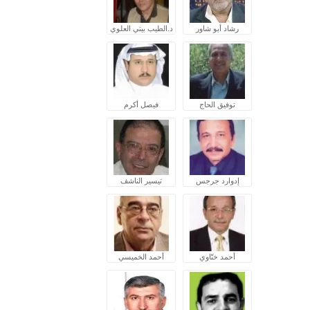
رشاد أبو شاور
د.الطيب بيتي العلوي
توفيق الحاج
فيصل أكرم
إدوارد جرجس
تيسير الناشف
أحمد ختّاوي
أحمد الخميسي