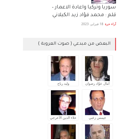
سوريا وتركيا واعادة الاعمار –
قلم : محمد فؤاد زيد الكيلاني
آراء حرة
18 فبراير، 2023
البعض من مبدعي ( صوت العروبة )
آمال عوّاد رضوان
وليد رباح
جيمس زغبي
علاء الدين الأعرجي