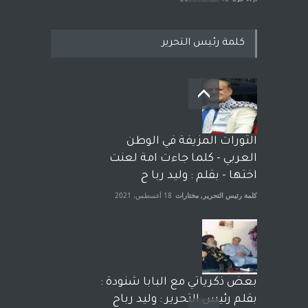
كلمة رئيس التحرير
بعد معارك قضائية طاحنة كتب
وترافع فيها بنفسه مرة اخرى..
الشيخ طارق يوسف يقهر
الحكومة الأمريكية ، فأعطوه
الثورات المزيفة في الوطن
الجنسية عن يد وهم صاغرون،
العربي - كلما جاءت امة لعنت
آراء حرة
,
مختارات
7 أبريل، 2023
اختها - بقلم : وليد ربا ح
كلمة رئيس التحرير
,
مختارات
18 أغسطس، 2021
بعض ذكرياتي مع البابا شنودة :
بقلم رئيس التحرير : وليد رباح