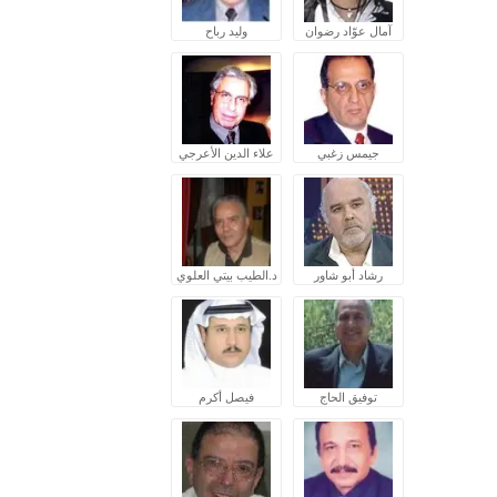
آمال عوّاد رضوان
وليد رباح
جيمس زغبي
علاء الدين الأعرجي
رشاد أبو شاور
د.الطيب بيتي العلوي
توفيق الحاج
فيصل أكرم