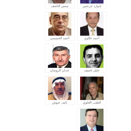
إدوارد جرجس
تيسير الناشف
أحمد ختّاوي
أحمد الخميسي
خليل ناصيف
عدنان الروسان
الطيب العلوي
نايف عبوش