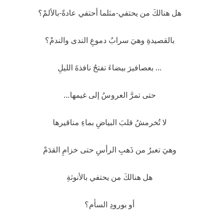
هل هنالكَ من يحتفي-مثلما أحتفي عادةً-بالألمْ؟
بالقصيدةِ وهيَ سرابُ دموعِ الندى والندمْ؟
… بعصافيرَ بيضاءَ تفتحُ نافذةَ الليلِ
حتى تمرَّ العروسُ إلى غيمها…
لا تُخرمشُ قلبَ البياضِ بماءِ مناقيرها
وهيَ تعبرُ من ذَهبِ الرأسِ حتى خزامِ القدَمْ
هل هنالكَ من يحتفي بالأنوثةِ
أو بورودِ السأم؟