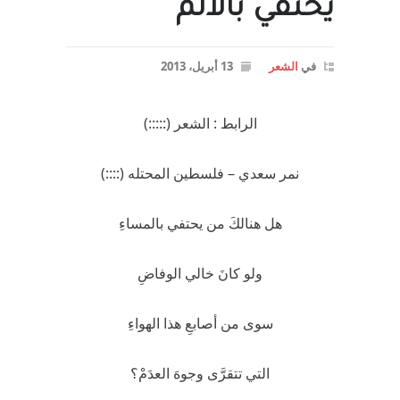
يحتفي بالالم
في
الشعر
13 أبريل، 2013
الرابط : الشعر (:::::)
نمر سعدي – فلسطين المحتله (::::)
هل هنالكَ من يحتفي بالمساءِ
ولو كانَ خالي الوفاضِ
سوى من أصابعِ هذا الهواءِ
التي تتقرَّى وجوهَ العدَمْ؟