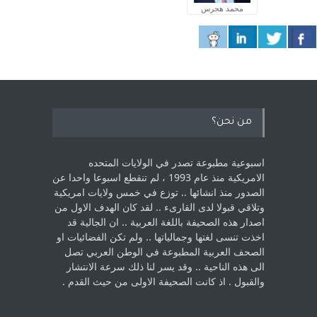
محمد هجرس
من نحن؟
اسبوعية مطبوعة تصدر في الولايات المتحده
الامريكية منذ عام 1993 ، لم ‏تنقطع اسبوعا واحدا عن
الصدور منذ انشائها .. توزع في خمس ولايات امريكية
‏وتلاقي قبولا لدى القارىء ..‏ لقد كان الهدف الاول من
اصدار هذه الصحيفة باللغة العربية .. ان الجالية قد
اخذت ‏تنسى لغتها وجمالياتها .. ولم تكن الفضائيات او
الصحف العربية المطبوعة في الوطن ‏العربي تصل
الى هذه الناحية .. وقد يسر لنا ذلك سرعة الانتشار
والقبول . اذ كانت ‏الصحيفة الاولى من حيث القدم . ‏