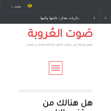
ية طاحنة كتب
دكريات بغداد ٍ: عاشها وكتبها
سه مرة اخرى..
:وليد رباح – نيوجرسي –
رق يوسف يقهر
الولايات المتحدة الامريكية
يكية ، فأعطوه
 وهم صاغرون،
صَوت العُروبة
موقع وورقية تعنى بشئون الوطن والجاليه العربية في المهجر
هل هنالك من