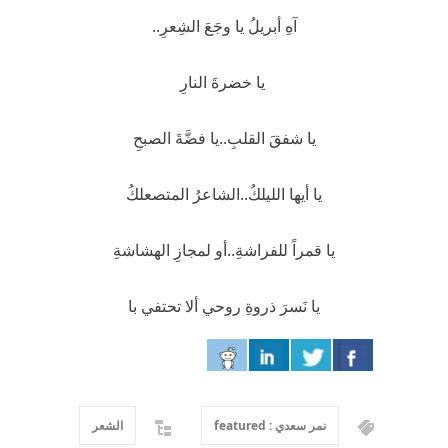
آهِ أبريلُ يا وجَعَ الشِعرِ..
يا خضرةَ النارِ
يا شفقَ القلبِ..يا فضَّةَ الصبحِ
يا أيها الليلكُ..الشاعرُ المتصعلكُ
يا قمراً للفراشةِ..أو لمجازِ الهشاشةِ
يا نَسرَ ذروةِ روحي ألا تحتفي با
نمر سعدي : featured
الشعر