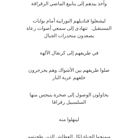
وآخذ بيدهم إلى ينابيع الماضي الرقراقة
ليشعلوا قناديلهم النورانية أمام بوابات
المستقبل. تتهادى إلى سمعي أصوات رعاة
يصعدون منحدرات الجبال
في طريفهم إلى كرنفال الآلهة
ضلوا طريقهم بين الأشواك وهم يجرجرون
خلفهم عربة النار
يحاولون الوصول إلى صخرة ينبجس منها
السلسبيل رقراقا
لينهلوا منه
ويمنحوا الحياة لكل العطاش الذين طحنتهم