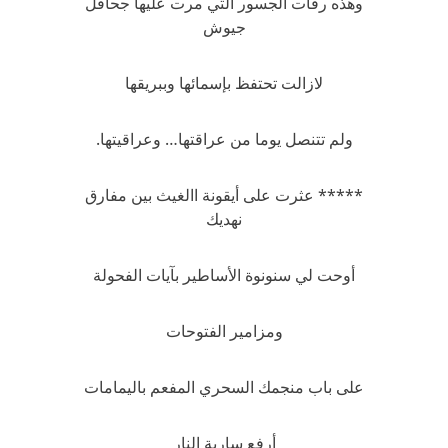
وهذه رفات الجسور التي مرت عليها جحافل
جيوش
لازالت تحتفظ بإسمائها وببريقها
ولم تتنصل يوما من عراقتها… وعراقيتها.
***** عثرت على أيقونة االغيث بين مفارق
نهديك
أوحت لي سنونوة الأساطير بآيات الفحولة
ومزامير الفتوحات
على باب منجمك السحري المفعم باليمامات
أرفع سارية النار