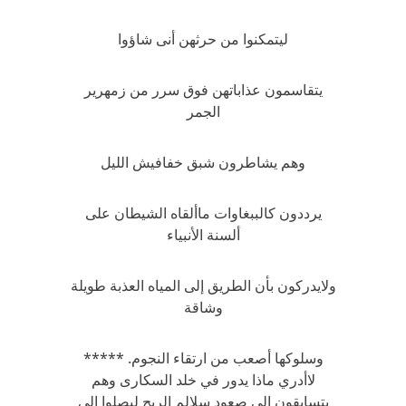
ليتمكنوا من حرثهن أنى شاؤوا
يتقاسمون عذاباتهن فوق سرر من زمهرير
الجمر
وهم يشاطرون شبق خفافيش الليل
يرددون كالببغاوات ماألقاه الشيطان على
ألسنة الأنبياء
ولايدركون بأن الطريق إلى المياه العذبة طويلة
وشاقة
وسلوكها أصعب من ارتقاء النجوم. *****
لاأدري ماذا يدور في خلد السكارى وهم
يتسابقون إلى صعود سلالم الريح ليصلوا إلى