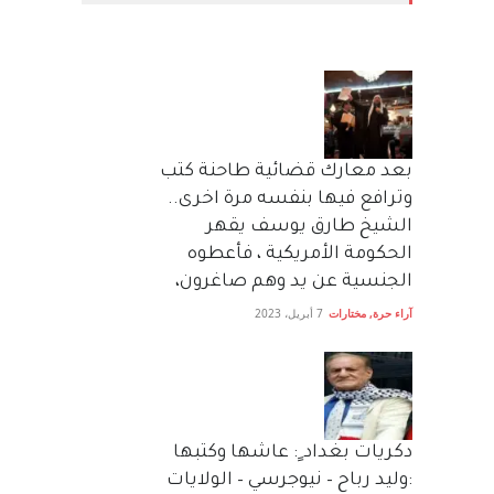
بعد معارك قضائية طاحنة كتب
وترافع فيها بنفسه مرة اخرى..
الشيخ طارق يوسف يقهر
الحكومة الأمريكية ، فأعطوه
الجنسية عن يد وهم صاغرون،
آراء حرة
,
مختارات
7 أبريل، 2023
دكريات بغداد ٍ: عاشها وكتبها
:وليد رباح – نيوجرسي – الولايات