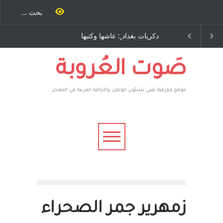
ٍ: عاشها وكتبها
الاستيطان ومسلسل الخداع
ح – نيوجرسي –
المستمر - قلم : راسم عبيدات
تحدة الامريكية
صَوت العُروبة
موقع وورقية تعنى بشئون الوطن والجاليه العربية في المهجر
زمهرير جمر الصحراء