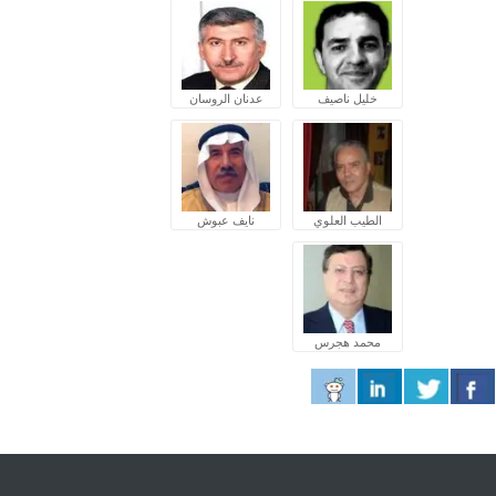
خليل ناصيف
عدنان الروسان
الطيب العلوي
نايف عبوش
محمد هجرس