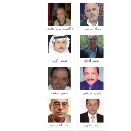
رشاد أبو شاور
د.الطيب بيتي العلوي
توفيق الحاج
فيصل أكرم
إدوارد جرجس
تيسير الناشف
أحمد ختّاوي
أحمد الخميسي