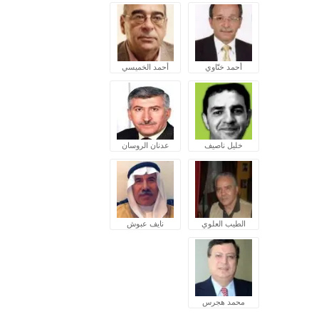
أحمد ختّاوي
أحمد الخميسي
خليل ناصيف
عدنان الروسان
الطيب العلوي
نايف عبوش
محمد هجرس