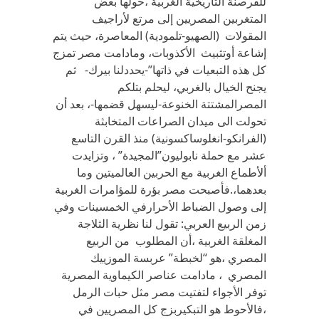
للقرصنة التاريخية الغربية ،حولها بعض
المتغربين المصريين إلى مرتع لأراجيف
المقولات (الصهيو-تلمودية) المعاصرة، حيث يتم
إشاعة أوتثبيث الأكذوبات، ومادامت مصر تمزج
كل هذه التبعيات في ذاتها”-يحددلنا بيرك- ثم
يجنح الخيال بالغربي، ليحلم بتلكم
المصرالمشتتة الخنوعة-ليسهل قضمها-، بعد أن
تحولت الى ميدان الصراعات المتخابثة
(الفرانكو-انغلوساكسونية) منذ القرن التاسع
عشر مع حملة نابوليون”المجيدة” ، وتزايدت
ألأطماع الغربية مع الحربين العالميتين وما
بعدهما،.فأصبحت مصر بؤرة للمؤامرات الغربية
إلى وصول الضباط الأحرارفي الخمسينات وفي
زمن الربيع العربي: تقول لنا نظرية الثلاجة
المغلقة الغربية ،أن المطلوب من الربيع
المصري ،هو “لخبطة” عربسة الموزييك
المصري ، مادامت عناصر الكيماوية المصرية
توفر الأجواء لتفتيت مصر مثل حبات الرمل
،فالأحوط هو التبكيربزج كل المصريين في