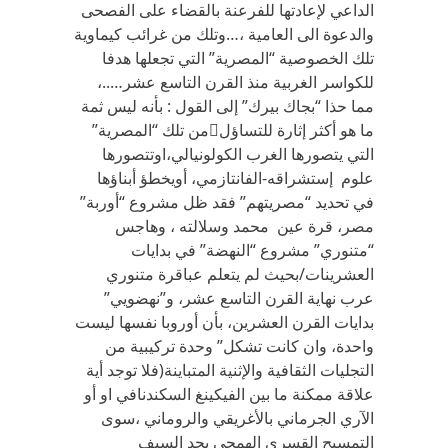
الداعي لإعادتها للفرعنة بالقضاء على الفصحى
والدعوة الى العامية ،…وتلك من غرائب كيماوية
تلك الخصوصية “المصرية” التي تجعلها هدفا
للكواسر الغربية منذ القرن التاسع عشر…..،
مما حذا “بجاك بيرك” إلى القول : بأنه ليس ثمة
ما هو أكثر إثارة للتساؤلمن تلك “المصرية”
التي يتصورها الغرب الكولونيالي،اوتتصورها
علوم إستشراقه-الفانتازمي، أويخطؤ أبناؤها
في تحديد “مصريتهم” فقد ظل مشروع “أوربة”
مصر، قرة عين محمد وسلالته ، وهاجس
“متنوري” مشروع “النهضة” في بدايات
العشرينات/بحيث لم يتعلم عباقرة متنوري
عرب نهاية القرن التاسع عشر، و”نهضويي”
بدايات القرن العشرين، بأن أوروبا نفسها ليست
واحدة، وان كانت تشكل” وحدة تركيبية من
التجليات ‏الثقافية والإثنية المتباينة(فلا توجد أية
علاقة ممكنة ما بين الفيكينغ السكندنافي او أو
الآري الجرماني بالأغريقي والروماني ،سوى
التمسيح القسري الهمجي بحد السيف