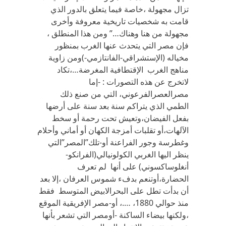
تزال مجهولة ،خاصة فيما يتعلق بالدور الذي
قامت به شخصيات تاريخية معروفة وأخرى
مجهولة من هنا وهناك…” ومن هذا المنطلق ،
فإن مصر التي يتحدث عنها الغرب بمنظور
مخياله (الإستشراقي-الفانتازمي-)ومن زاوية
مناهج الغرب الإقتطافية المغرضة…،تكاد
لاتخرج عن هذه التصورات : -إما
مصرالعصرالفرعوني، التي من صنع ذلك
الطمي الذي يتراكم سنة بعد سنة على أرضها
بفعل الفيضان،وتعيش تحت رحمة أو سخط
الآلهات،أو تقلبات أمزجة الكهان أو أماني وأحلام
وغطرسة وجور الفراعنة أو-تلك”المصر”التي
ينظر اليها الغربي الكولونيالي(الفرانكو-
أنغلوساكسوني) على أنها لم تعرف
الحضارة،أوتنعم بدفء شموس العرفان ،إلا بعد
أن بدأت تطل على البحرالابيض المتوسط فقط
منذ حوالي 1880، ….، أو-مصر الإفريقية الموقع
،ولكنها بيضاء الساكنة -أومصر التي تشعر بأنها