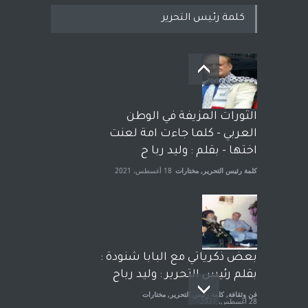
كلمة رئيس التحرير
بعد معارك قضائية طاحنة كتب
وترافع فيها بنفسه مرة اخرى..
الشيخ طارق يوسف يقهر
الحكومة الأمريكية ، فأعطوه
الثورات المزيفة في الوطن
الجنسية عن يد وهم صاغرون،
العربي - كلما جاءت امة لعنت
آراء حرة
,
مختارات
7 أبريل، 2023
اختها - بقلم : وليد ربا ح
كلمة رئيس التحرير
,
مختارات
18 أغسطس، 2021
بعض ذكرياتي مع البابا شنودة :
بقلم رئيس التحرير : وليد رباح
فن وثقافة
,
كلمة رئيس التحرير
,
مختارات
28 أغسطس، 2021