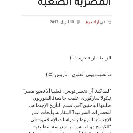
المصرية الصعبه
في
آراء حرة
10 أبريل، 2013
الرابط : اراء حرة (::::)
د.الطيب بيتي العلوي – باريس (::::)
“لقد كدنا أن نخسر تونس، فعلينا ألا نضيع مصر”
نيكولا ساركوزي علمت جامعةالسوربون
طلبتها الباحثينفي قسم التأريخ الإجتماعي
للحضارات الشرقيةالمقارنة،وأبحاث علم
الإجتماع المرتبط بالدراسات الإسلامية، في
“الكوليج دو فرانس”، والمدرسة التطبيقية