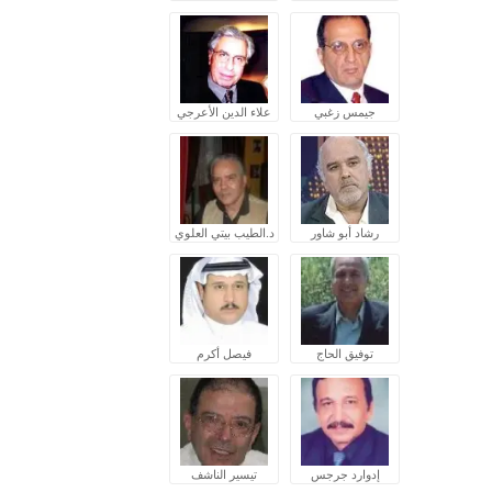
جيمس زغبي
علاء الدين الأعرجي
رشاد أبو شاور
د.الطيب بيتي العلوي
توفيق الحاج
فيصل أكرم
إدوارد جرجس
تيسير الناشف