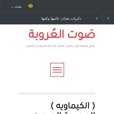
د ٍ: عاشها وكتبها
الاستيطان ومسلسل الخداع
باح – نيوجرسي –
المستمر - قلم : راسم عبيدات
لمتحدة الامريكية
صَوت العُروبة
موقع وورقية تعنى بشئون الوطن والجاليه العربية في المهجر
( الكيماويه )