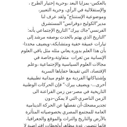
بالعكس- بمزايا البعد ،وحرية إختيار الطرح ،
والإستقلالية في الرأي، وحرية التعبير،
وموضوعية الإستنتاج” ولقد عرف لنا
مدير”الكوليج دوفرانس” المستشرق
الفرنسي”جاك بيرك” التاريخ الإجتماعي بأنه:
“التاريخ الذي يهتم بالحدث بوصفه مرشد إلى
تيارات عميقة خفية ومتشابكة،-ويضيف محددا-
بأن هذا العلم بدوره يعاني مثله مثل باقي العلوم
الإنسانية من ثغرات متفاوتة،وخاصة في
مجالات العلوم السياسية والإجتماعية ،وعلم
الإقتصاد، التي تقيدها خفاياها السرية
وإشتباكاتها الفردية مع علوم ميدانية تطبيقية
أخرى…- ويضيف بيرك-” فإن الحركات الوطنية
التاريخية في مصر-من زمن الفراعنة الى
الزمن الناصري-التي لا يمكن–دون
تجديرمضحك-أن نفصلها عن الحركة الدينامية
العامة للمجتمع المصري بخصوصياته المتأثرة
بالأرض والتاريخ والتراث والموقع والجغرافيا،
فإنها تتضمن عدة مظاهرأولحظات إفتراضية لا