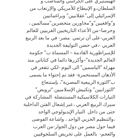
الهيستيري على الكراسي والمناصب و
السلطان،و الإنبطاح للأمريكي والإرتعاب من
الإسرائيلي إلى”عقلانيين” وبراغماتيين
و”واقعيين”و”محاورين متحضرين”مسالمين ،
وحرصا–من الأعداء التاريخيين الغربيين للعالم
العربي-على أن ترتمي مصر- في ما بعد الربيع
العربي -،في حضن التوليفة الجديدة
للإمبراطورية القادمة – المسماة ب” حكومة
العالم الجديدة”–وأكررها دائما في كتاباتي منذ
مهزلة “الياسمين” الى اليوم -لكي تتقعر في
الأذهان المستحمرة- فقد تم إحتواء ما يسمى
ب”الثورة الربيعية المصرية”، بإستنعاج
“الثورانيين” وتكبيش الإسلاميين “ترويض”
التيارات الكلاسيكية المستنضلة المشاركة في
سيرك الربيع العربي ،عبر إشعال الفتن الداخلية
حتى من داخل التيار الإيديولوجي الواحد
،والتنظيم الحزبي الواحد ، واشاعة الفوضى
فيما حول مصر من دول الجوار-من العرب
والعجم- بالعمل على تحريض السلجوقيين