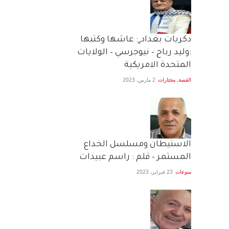
دكريات بغداد ٍ: عاشها وكتبها
:وليد رباح – نيوجرسي – الولايات
المتحدة الامريكية
القصة
,
مختارات
2 مارس، 2023
الاستيطان ومسلسل الخداع
المستمر – قلم : راسم عبيدات
منوعات
23 فبراير، 2023