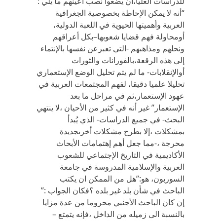
للدراسات العليا،أن يضعوا نصب أعينهم ما يلي :
“أنه لا يمكن الإحاطة بخصوصية الجغرافية
العربية وأهميتها الحيوية في اللعبة الدولية،
أومحاولة فهم قضايا شعوبها–بكل أعراقهم
ونحلهم ومذاهبهم -التي تعبرعن نفسها بالإنتماء
إلى هذه الرقعة،بالفورانات والثورات
أوالإنقلابات- ما لم يتم تحليل الوضع الإستعماري
تحليلا علميا دقيقا، لفهم المجتمعات العربية في
عهود الإستعمار،ثم في مراحل ما بعد
الإستعمار” غير أنه في كثير من الأحيان ،لا ينتهي
البحث- في جميع الدراسات- الذي يُبدأ
بمشكلات ،إلا بطرح مشكلات أخرىجديدة
محرجة ،-مما جعل أهم إهتمامات الأبحاث
الأكاديمية في التاريخ الإجتماعي للشعوب
العربية والإسلامية المدروسة في جامعة
السوربون، هو:”هل من الممكن ان يكتب
الباحث في شأن بلد غير بلده ؟فكان الجواب :”
إن كان الباحث الأجنبي محروما من عدة مزايا
بالنسبة الى زميله من الداخل ،فإنه يتمتع –