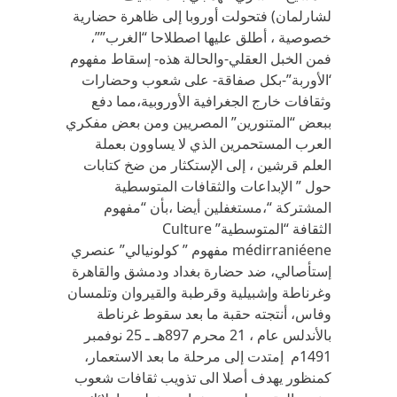
لشارلمان) فتحولت أوروبا إلى ظاهرة حضارية
خصوصية ، أطلق عليها اصطلاحا “الغرب””،
فمن الخبل العقلي-والحالة هذه- إسقاط مفهوم
‘الأوربة”-بكل صفاقة- على شعوب ‏وحضارات
وثقافات خارج الجغرافية الأوروبية،مما دفع
ببعض “المتنورين” المصريين ومن بعض مفكري
العرب المستحمرين الذي لا يساوون بعملة
العلم قرشين ، إلى الإستكثار من ضخ كتابات
حول ” ‏الإبداعات والثقافات المتوسطية
المشتركة “،مستغفلين أيضا ،بأن “مفهوم
الثقافة “المتوسطية” Culture
médirraniéene مفهوم ” كولونيالي” عنصري
إستأصالي، ضد حضارة بغداد ودمشق والقاهرة
وغرناطة وإشبيلية وقرطبة والقيروان وتلمسان
وفاس، أنتجته حقبة ما بعد ‏سقوط غرناطة
بالأندلس عام ، 21 محرم 897هـ ـ 25 نوفمبر
1491م إمتدت إلى مرحلة ما بعد الاستعمار،
كمنظور يهدف أصلا الى تذويب ثقافات شعوب