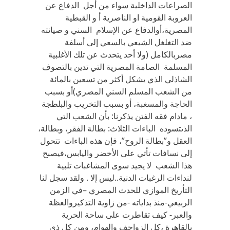
الصراعات الداخلية سواء من أجل الدفاع عن
العروبة القومية او الناصرية أ و القبطية
المصرية،أوالدفاع عن الإسلام السني و صيانته
ضد التغلغل الشيعي بالسعي إلى أسلفة
مصربالكامل (ولا أحد يتحدث عن تلك الأغلبية
المسلمة الصامة المصرية التي تدين بالتصوف
الشاذلي الذي يشكل أكثر من تسعين بالمائة
من الشعب المسلم السني المصري)أو بسبب
الحاجة والمسغبة، أو بسبب التخريب والبلطجة
، مادام فقه الفتن يذكرنا: بأن الشعب التي
الذىتسوده الباءات الثلاث: بطالة الفقر، وبطالة،
العقل و”بطالة الروح”، فإن هذه الباءات تتحول
إلى نسافات تأتي على الأخضر واليابس،فيصبح
هذا الشعب لا يجيد سوى المشاغبات تلبية
لنداءات الرغبات الدنية..ليس إلا . ولقد سجل لنا
التأريخ الموازي للحدث المصري –في الزمن
الربيعي-منذ بداياته -من زاوية التذكيروالعظة
والعبر- كيف تقاطرت على ساحة الحرية
بالقاهرة ،كل الزواحف والهوام، ومن كل ذي