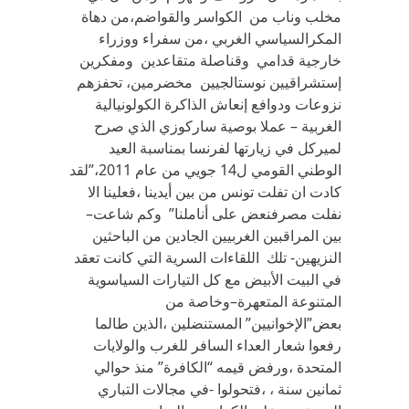
مخلب وناب من الكواسر والقواضم،من دهاة
المكرالسياسي الغربي ،من سفراء ووزراء
خارجية قدامي وقناصلة متقاعدين ومفكرين
إستشراقيين نوستالجيين مخضرمين، تحفزهم
نزوعات ودوافع إنعاش الذاكرة الكولونيالية
الغربية – عملا بوصية ساركوزي الذي صرح
لميركل في زيارتها لفرنسا بمناسبة العيد
الوطني القومي ل14 جويي من عام 2011،”لقد
كادت ان تفلت تونس من بين أيدينا ،فعلينا الا
نفلت مصرفنعض على أناملنا” وكم شاعت–
بين المراقبين الغربيين الجادين من الباحثين
النزيهين- تلك اللقاءات السرية التي كانت تعقد
في البيت الأبيض مع كل التيارات السياسوية
المتنوعة المتعهرة–وخاصة من
بعض”الإخوانيين” المستنضلين ،الذين طالما
رفعوا شعار العداء السافر للغرب والولايات
المتحدة ،ورفض قيمه “الكافرة” منذ حوالي
ثمانين سنة ، ،فتحولوا -في مجالات التباري