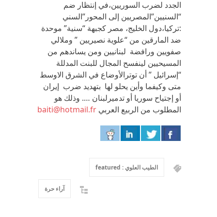
الجدد لضرب السوريين،في إنتظار ضم
“السنيين”المصريين إلى المحور”السني
:تركيا،دول الخليج، مصر كجبهة “سنية” موحدة
ضد المارقين من “علوية نصيريين ” وملالي
صفويين ورافضة لبنانيين ومن يساندهم من
المسيحيين لينفسح المجال للبنت المدللة
“إسرائيل ” أن توترالأوضاع في الشرق الاوسط
متى وكيفما وأين يحلو لها بتهديد ضرب إيران
أو إجتياح سوريا أو تدميرلبنان …. وذلك هو
المطلوب من الربيع العربي
baiti@hotmail.fr
الطيب العلوي : featured
آراء حرة