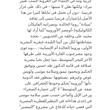
عربية وتتدعي الإنتماء الى العروبة-حسب تعبير
بيرك- ولكنها تعلن لا تينيتها – في ذلك على غرار
فرنسا، -دون أن تحمل في ثناياها كثيرا من هذا
الأصل،(بإعتبارأن فرنسا تنتمي إلى ثقافة
“سيادة” روما الخالدة ،ونصرانية الفاتيكان
الكاثوليكية) -أومصر”الأوروبية”كما أراد لها
محمد على وخلفه من الخديويين – بحجة
مشاطئتها لكل من أثينا التليدة،عبقرية البشرية
الأولى، وروما الخالدة أم الإنسانية– …،وبدعوى
وجود مصرجنوب القارة الأوربية على طرفها
الآخر للبحر المتوسط، مما جعل نخبا مصرية
عملاقة في قامة الدكتور طه حسين وتوفيق
الحكيم ومحمود تيموروسلامة موسى ولويس
عوض وغيرهم ،يصنفونها- بمنظورعقد الدونية
-بأنها “أوروبية”بحكم وجودها الجغرافي على
ضفة ض المتوسط” لا “إلى حضارة الصحراء
ورعي الإبل والماعز-حسب تعبير سلامة موسى
في إحدى هذاءاته في التنظيرللقطرية المصرية
التي قضى حياته للدفاع عن مشروع “التمصير”