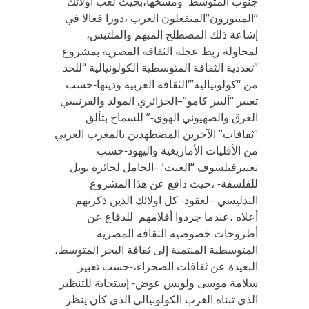
جنوب المتوسط ومسخها،بحيث لعب اولائك
“المتنورون”المنفعلون العرب ،دورا فعالا في
إشاعة ذلك المصطلح المبهم والملتبس،
لمحاولة ربط عجلة الثقافة المصرية بمشروع
“تعددية الثقافة المتوسطية الكولونيالية “للحد
من “كولونيالية”‘الثقافة العربية ‏ودينها-حسب
تعبير “ألبير كامو”–الجزائري المولد والفرنسي
العرق والصهيوني الهوى-” للسماح بتألق
“ثقافات” الآخرين المضطهدين بالمغرب العربي
من الأقليات الأمازيغية واليهود-حسب
تعبيرفيلسوف “العبث’ –الحامل لجائزة نوبل
للفلسفة- ،حيث دافع عن هذا المشروع
التدليسي –لعقود- كل اولائك الذين ذكرتهم
أعلاه ،عندما جردوا أقلامهم للدفاع عن
أطروحات خصوصية الثقافة المصرية
المتوسطية ‏المنتمية إلى ثقافة البحر المتوسط،
البعيدة عن ثقافات الصحراء،-حسب تعبير
سلامة موسى ولويس عوض- إستجابة للتنظير
الذي تبناه الغرب الكولونيالي الذي كان ينظر