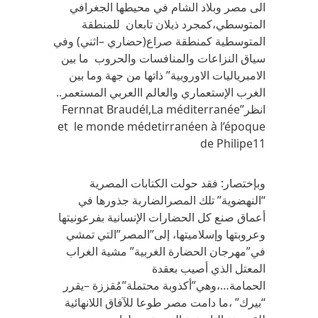
الى مصر وبلاد الشام في محيطها الجغرافي
المتوسطي،كمجرد ذيلان تابعان للمنطقة
المتوسطية كمنطقة صراع(حضاري –اثني) وفي
‏سياق النزاعات والمنافسات والحروب ما بين
الامبرياليات الاوروبية” ذاتها من جهة وما بين
الغرب الإستعماري والعالم االعربي المستعمر..
انظر”‏Fernnat Braudél,La méditerranée
et ‎‎ le monde médetirranéen à l’époque
de Philipe11
وبإختصار: فقد حولت الكتابات المصرية
“النهضوية” تلك المصرالضاربة جذورها في
أعماق صنع كل الحضارات الإنسانية بفرعونيتها
وعروبتها وإسلاميتها، إلى”المصر”التي تمشي
في”مهرجان الحضارة الغربية” مشية الغراب
المعتل الذي أصيب بعقدة
الحمامة…،وهي”أكذوبة محتملة”مُقززة –يقرر
“بيرك” ،ما دامت مصر طوعا للآفاق اللانهائية