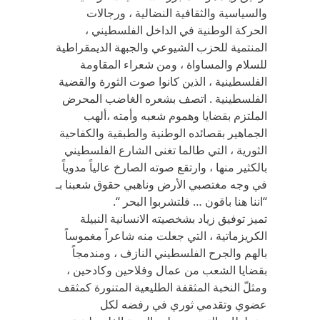
والسياسية والثقافية النضالية ، ورجالات
الحركة الوطنية في الداخل الفلسطيني ،
المنتمية للحزب الشيوعي والجبهة الديمقراطية
للسلام والمساواة ، ومن شعراء المقاومة
الفلسطينية ، الذين كانوا صوت الثورة والقضية
الفلسطينية . اتصف بشعره الغاضب المحرض
الملتزم بقضايا وهموم شعبه وأمته ،ألهب
الجماهير بقصائده الوطنية والطبقية والكفاحية
الثورية ، التي طالما تغنى الشارع الفلسطيني
بالكثير منها ، وارتقع صوته الصارخ عالياً مدوياً
في وجه مغتصبي الأرض وناهبي حقوق شعبنا بـ
“اننا هنا باقون … فلتشربوا البحر “.
تميز توفيق زياد بشخصيته الانسانية النبيلة
الكريزماتية ، التي جعلت منه شاعراً مغموساً
بالهم والجرح الفلسطيني النازف ، ومندمجاً
بقضايا الشعب من عمال وفلاحين وكادحين ،
ومثلّ النخبة المثقفة الطليعية المتنورة كمثقف
عضوي وتقدمي ثوري في رفضه لكل