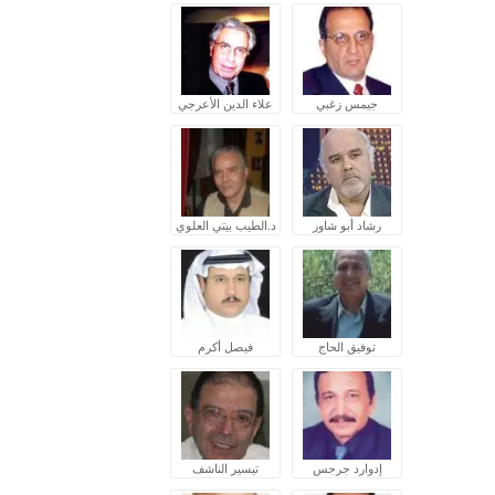
جيمس زغبي
علاء الدين الأعرجي
رشاد أبو شاور
د.الطيب بيتي العلوي
توفيق الحاج
فيصل أكرم
إدوارد جرجس
تيسير الناشف