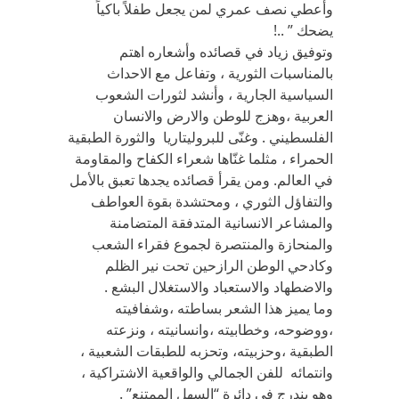
وأعطي نصف عمري لمن يجعل طفلاً باكياً
يضحك ” ..!
وتوفيق زياد في قصائده وأشعاره اهتم
بالمناسبات الثورية ، وتفاعل مع الاحداث
السياسية الجارية ، وأنشد لثورات الشعوب
العربية ،وهزج للوطن والارض والانسان
الفلسطيني . وغنّى للبروليتاريا والثورة الطبقية
الحمراء ، مثلما غنّاها شعراء الكفاح والمقاومة
في العالم. ومن يقرأ قصائده يجدها تعبق بالأمل
والتفاؤل الثوري ، ومحتشدة بقوة العواطف
والمشاعر الانسانية المتدفقة المتضامنة
والمنحازة والمنتصرة لجموع فقراء الشعب
وكادحي الوطن الرازحين تحت نير الظلم
والاضطهاد والاستعباد والاستغلال البشع .
وما يميز هذا الشعر بساطته ،وشفافيته
،ووضوحه، وخطابيته ،وانسانيته ، ونزعته
الطبقية ،وحزبيته، وتحزبه للطبقات الشعبية ،
وانتمائه للفن الجمالي والواقعية الاشتراكية ،
وهو يندرج في دائرة “السهل الممتنع” .