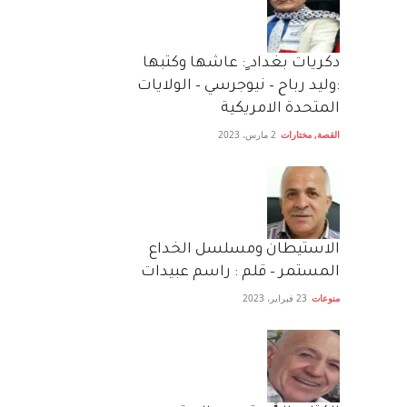
دكريات بغداد ٍ: عاشها وكتبها
:وليد رباح – نيوجرسي – الولايات
المتحدة الامريكية
القصة
,
مختارات
2 مارس، 2023
الاستيطان ومسلسل الخداع
المستمر – قلم : راسم عبيدات
منوعات
23 فبراير، 2023