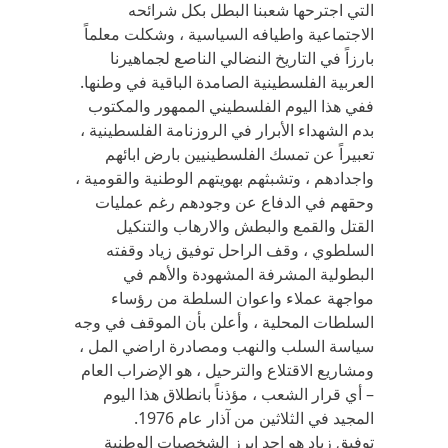
التي اجترحها شعبنا البطل بكل شرائحه
الاجتماعية واطيافه السياسية ، وشكلت معلماً
بارزاً في التاريخ النضالي الناصع لجماهيرنا
العربية الفلسطينية الصامدة الباقية في وطنها.
ففي هذا اليوم الفلسطيني الممهور والمكتوب
بدم الشهداء الأبرار في الروزنامة الفلسطينية ،
تعبيراً عن تمسك الفلسطينيين بارض ابائهم
واجدادهم ، وتشبثهم بهويتهم الوطنية والقومية ،
وحقهم في الدفاع عن وجودهم رغم عمليات
القتل والقمع والبطش والارهاب والتنكيل
السلطوي ، وقف الراحل توفيق زياد وقفته
البطولية المشرفة المشهودة والأهم في
مواجهة عملاء واعوان السلطة من رؤساء
السلطات المحلية ، وأعلن بأن الموقف في وجه
سياسة السلب والنهب ومصادرة اراضي المل ،
ومشاريع الاقتلاع والترحيل ، هو الإضراب العام
– أي قرار الشعب ، مؤذناً بانطلاق هذا اليوم
المجيد في الثلاثين من آذار عام 1976.
توفيق زياد هو احد ابرز الشخصيات الوطنية