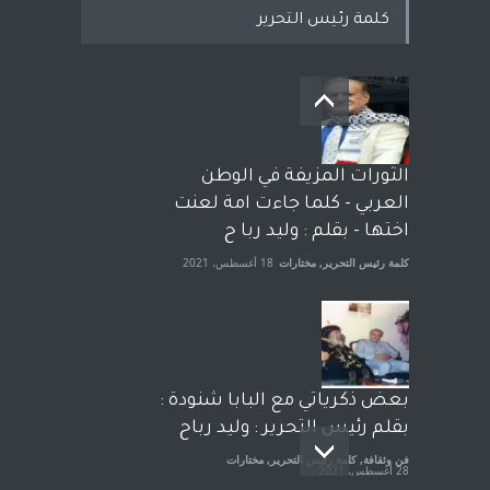
كلمة رئيس التحرير
بعد معارك قضائية طاحنة كتب
وترافع فيها بنفسه مرة اخرى..
الشيخ طارق يوسف يقهر
الحكومة الأمريكية ، فأعطوه
الثورات المزيفة في الوطن
الجنسية عن يد وهم صاغرون،
العربي - كلما جاءت امة لعنت
آراء حرة
,
مختارات
7 أبريل، 2023
اختها - بقلم : وليد ربا ح
كلمة رئيس التحرير
,
مختارات
18 أغسطس، 2021
بعض ذكرياتي مع البابا شنودة :
بقلم رئيس التحرير : وليد رباح
فن وثقافة
,
كلمة رئيس التحرير
,
مختارات
28 أغسطس، 2021