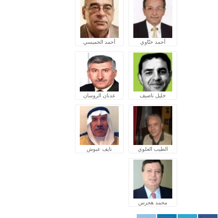
أحمد ختّاوي
أحمد الخميسي
خليل ناصيف
عدنان الروسان
الطيب العلوي
نايف عبوش
محمد هجرس