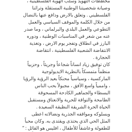
مخططات التهويد وسلب الهوية الفلسطينية ،
وصيانة شخصيتنا الوطنية المستقلة وتراثنا
الفلسطيني . وتعلق بالارض ودافع عنها بالنضال
من خلال الكلمة والموقف السياسي والعمل
التطوعي والعمل البلدي والبرلماني ، وما صدر
عنه من شعر في المناسبات الوطنية ، ودوره
البارز في انطلاق وتفجر يوم الارض ، وتغذية
الانتفاضة الشعبية الفلسطينية ، انتقاضة
الحجارة .
كان توفيق زياد انساناً شجاعاً وجريئاً ، وحزبياً
منظماً متمسكاً بالنظرية الايديولوجية
الماركسية ، وسياسياً محنكاً بعيد الرؤية والرؤيا
، واممياً واسع الأفق ، مجبولاً بحب الناس
البسطاء والجماهير الكادحة المسحوقة
الطامحة والتواقة للحرية والانعتاق ومستقبل
الحياة الحرة الشريقة النظيقة السعيدة .
وبسلوكه ومواقفه الجذرية ونضالاته اعطى
المثل الحي الذي يحتذى ويقتدى به. وكان محباً
للطفولة وعاشقاً للأطفال ، افليس هو القائل : ”