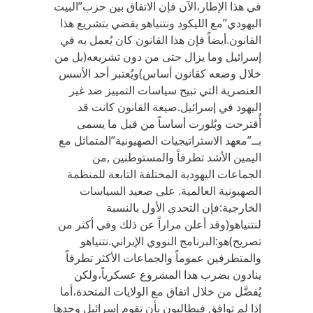
في هذا الإطار،الآن فإن الاتفاق بين حزب”البيت
اليهودي”مع الليكود ونتنياهو يقضي بتشريع هذا
القانون.أيضاً فإن هذا القانون كان يُعمل به في
إسرائيل وما يزال حتى من دون تشريعه(بل من
خلال وضعه كقانون أساس)ويُعتبر أحد الأسس
العنصرية التي تبيح سياسات التمييز ضد غير
اليهود في إسرائيل.صيغة القانون كانت قد
أُقترحت وبُلورت أساساً من قبل ما يسمى
بــ”معهد الاستراتيجيات الصهيونية”المتماثل مع
اليمين الأشد تطرفاً والمستوطنين ,من
الجماعات اليهودية المختلفة التابعة للمنظمة
الصهيونية العالمية. على صعيد السياسات
الخارجية:فإن التحدي الأول بالنسبة
لنتنياهو(وقد أعلن مراراً عن ذلك وفي أكثر من
تصريح)هو:البرنامج النووي الإيراني.نتنياهو
والمتطرفين عموماً والجماعات الأكثر تطرفاً
ينادون بضرب هذا المشروع عسكرياً،ولكن
يُفضَّل من خلال اتفاق مع الولايات المتحدة،أما
إذا لم توافق فيطالبون بأن تقوم إسرائيل وحدها