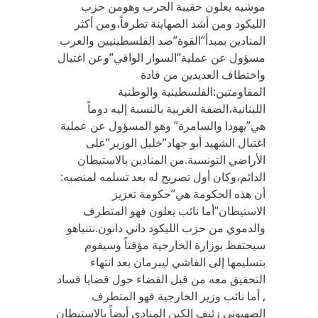
موشيه يعلون حقيبة الحرب وهومن حزب
الليكود ومن أشد الصهاينة تطرفاً،ومن أكثر
المنادين بمبدأ”القوة”ضد الفلسطينيين والعرب
مسؤول عن عملية”السوار الواقي”وعن اغتيال
واختطاف العديدين من قادة
المقاومتين:الفلسطينية والوطنية
اللبنانية،الضفة الغربية بالنسبة إليه دوماً
هي”يهودا والسامرة” وهو المسؤول عن عملية
اغتيال الشهيد أبو جهاد”خليل الوزير”على
الأراضي التونسية.من المنادين بالاستيطان
الدائم،وكان أول تصريح له بعد تسلمه لمنصبه:
أن هذه الحكومة هي”حكومة تعزيز
الاستيطان”أما نائب يعلون فهو المتطرف
والدموي من حزب الليكود داني دانون.نتنياهو
سيحتفظ بوزارة الخارجية مؤقتاً وسيقوم
بتسليمها إلى الفاشي ليبرمان بعد انتهاء
التحقيق معه من قبل القضاء حول قضايا فساد
, أما نائب وزير الخارجية فهو المتطرف
الصهيوني زئيف إلكين المنادي أيضاً بالاستيطان