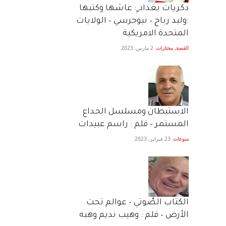
دكريات بغداد ٍ: عاشها وكتبها
:وليد رباح – نيوجرسي – الولايات
المتحدة الامريكية
القصة
,
مختارات
2 مارس، 2023
الاستيطان ومسلسل الخداع
المستمر – قلم : راسم عبيدات
منوعات
23 فبراير، 2023
الكتاب الصَّوتي – عوالم تحت
الأرض – قلم : وهيب نديم وهبه