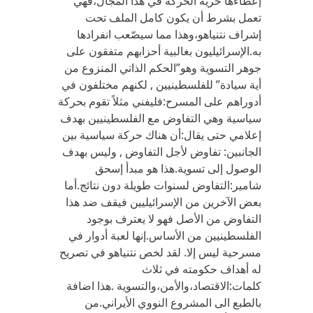
إعطاءها حرية الحركة في هذا المجال،فهي
تعمل بشرط أن يكون كامل الملف تحت
إشراف نتنياهو،وهذا مما سيصّعب انفرادها
به.الإسرائيليون بغالبية أحزابهم متفقون على
جوهر التسوية وهو”الحكم الذاتي المنزوع من
أية سيادة” للفلسطينيين , لكنهم مختلفون في
أدوراهم على المسرح:فليفني مثلاً تقوم بحركة
سياسية وهي التفاوض مع الفلسطينيين بهدف
إعلامي حتى يقال:أن هناك حركة سياسية بين
الجانبين: تفاوض لأجل التفاوض , وليس بهدف
الوصول إلى تسوية.هذا هو مبدأ إسحق
شامير:التفاوض لسنوات طويلة دون نتائج.أما
بعض الآخرين من الإسرائيليين فيقف ضد هذا
التفاوض من الأصل فهو لا يعترف بوجود
الفلسطينيين من الأساس.إنها لعبة أدوار في
مسرحية ليس إلا. لقد لخص نتنياهو في تصريح
له أهداف حكومته في ثلاث
كلمات:الاقتصاد،والأمن،والتسوية .هذا اضافة
بالطبع الى المشروع النووي الأيراني.من