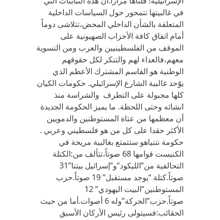
الإسرائيلية! قلناها مراراً:أن هذه التباينات التي
في غالبيتها تتمحور حول السياسات الداخلية
المتعلقة بالشأن الداخلي المحض،تتلاشى دوماً
أمام اتفاق كافة الأحزاب الصهيونية على
الموقف من الفلسطينيين والعرب ومن التسوية
معهم،فالعداء لهم والتنكر لكل حقوقهم
الوطنية هو القاسم المشترك الأعظم الذي
يوّحد غالبية الشارع الإسرائيلي. حكومات الكيان
كلها مجبولة على التطرف والشراسة منذ
انشائه وحتى اللحظة. ما يميز الحكومة الجديدة
أن معظمها من عتاة المستوطنين والدمويين
الأكثر حقدا على كل من هو فلسطيني وعربي .
حكومة نتنياهو ستتمتع بغالبية مريحة في
الكنيست قوامها 68 صوتاً،تتألف من:الكتلة
التحالفية من”الليكود”و”إسرائيل بيتنا”31
صوتاً.كتلة “يوجد مستقبل” 19 صوتاً.حزب
المستوطنين”البيت اليهودي” 12
صوتاً.حزب”الحركة”وله 6 أصوات.أما من حيث
الحقائب:فسيتولى رئيس الأركان الأسبق