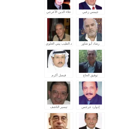
جيمس زغبي
علاء الدين الأعرجي
رشاد أبو شاور
د.الطيب بيتي العلوي
توفيق الحاج
فيصل أكرم
إدوارد جرجس
تيسير الناشف