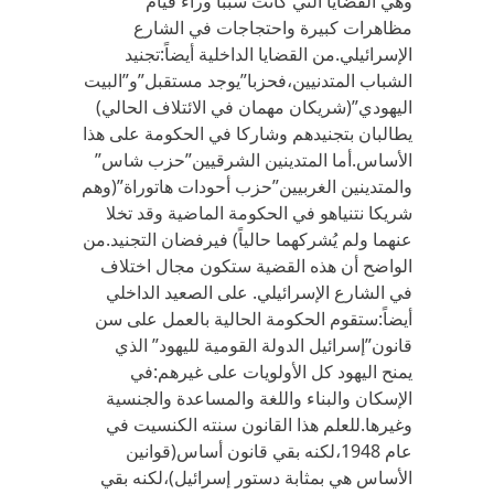
وهي القضايا التي كانت سبباً وراء قيام
مظاهرات كبيرة واحتجاجات في الشارع
الإسرائيلي.من القضايا الداخلية أيضاً:تجنيد
الشباب المتدنيين،فحزبا”يوجد مستقبل”و”البيت
اليهودي”(شريكان مهمان في الائتلاف الحالي)
يطالبان بتجنيدهم وشاركا في الحكومة على هذا
الأساس.أما المتدينين الشرقيين”حزب شاس”
والمتدينين الغربيين”حزب أحودات هاتوراة”(وهم
شريكا نتنياهو في الحكومة الماضية وقد تخلا
عنهما ولم يُشركهما حالياً) فيرفضان التجنيد.من
الواضح أن هذه القضية ستكون مجال اختلاف
في الشارع الإسرائيلي. على الصعيد الداخلي
أيضاً:ستقوم الحكومة الحالية بالعمل على سن
قانون”إسرائيل الدولة القومية لليهود” الذي
يمنح اليهود كل الأولويات على غيرهم:في
الإسكان والبناء واللغة والمساعدة والجنسية
وغيرها.للعلم هذا القانون سنته الكنسيت في
عام 1948،لكنه بقي قانون أساس(قوانين
الأساس هي بمثابة دستور إسرائيل)،لكنه بقي