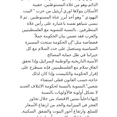
الدائم،وهو من غلاة المستوطنين. حقيبة
الأسكان يتولاها اوري أريئيل من حزب ” البيت
اليهودي ” وهو أحد أبرز عتاة المستوطنين . ثم لا
ننسى نتنياهو نفسه باعتباره على رأس غلاة
المتطرفين . بالنسبة للتسوية مع الفلسطينيين
والعرب فقد تضمن بيان الحكومة جملاً
فضفاضة مثل:”إن الحكومة ستحث المسيرة
السياسية وستعمل على حث السلام مع كل
جيراننا في ظل حماية المصالح
الأمنية،التاريخية،والوطنية لإسرائيل،وإذا تحقق
اتفاق سلام مع الفلسطينيين فإنه سيطرح على
إقرار الحكومة والكنيست وإذا كان لذلك
حاجة،حسب القانون فعلى استفتاء
شعبي”.التسوية بالنسبة لحكومة الائتلاف الجديد
لا تشكل أولوية فالأولويات بالنسبة
إليها:داخلياً،تمتين الاقتصاد من خلال تجاوز
العجز في الميزانية،والحد من ارتفاع الأسعار
للسلع, وارتفاع أجور البيوت والشقق السكنية,