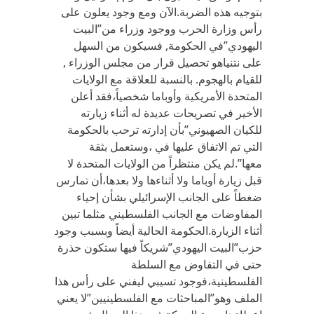
بتوجيه هذه الضربة.الآن ومع وجود يعلون على
رأس وزارة الحرب ووجود وزراء من”البيت
اليهودي”في الحكومة, فسيكون من السهل
على نتنياهو تحصيل قرار من مجلس الوزراء ,
للقيام بالهجوم. بالنسبة للعلاقة مع الولايات
المتحدة الأمريكية وأوباما شخصياً،فقد أعلن
الأخير في تصريحات عديدة له أثناء زيارته
للكيان الصهيوني”بأن إدارته ترحب بالحكومة
التي تم الاتفاق عليها في ،وستعمل بثقة
معها”.لم يكن منتظراً من الولايات المتحدة لا
قبل زيارة أوباما ولا أثناءها ولا بعدها،أن تمارس
ضغطاً على الجانب الإسرائيلي بشأن إحياء
المفاوضات مع الجانب الفلسطيني مثلما تبين
أثناء الزيارة.الحكومة الحالية أيضاً وبسبب وجود
حزب”البيت اليهودي”شريكاً فيها ستكون حذرة
حتى في التفاوض مع السلطة
الفلسطينية،فوجود تسيبي ليفني على رأس هذا
الملف وهو”المباحثات مع الفلسطينيين”لا يعني