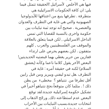
فيها هي الأخلص لأسرائيل !الحقيقة تتمثل فيما
يلي: ان كافة الحكومات الاسرائيلية هي
متطرفة . تطرفها ينبع من اعتناقها للأيدولوجيا
الصهيونية والتي هي غاية في التطرف والعدوان
والعنصرية . صحيح أنه توجد ثمة تباينات بين
حكومة واخرى بالنسبة للقضايا التي تمس
الداخل الاسرائيلي , لكن فيما يتعلق بالعلاقة
والموقف من الفلسطينيين والعرب , كلهم
متفقون . لكن بعضهم يحرص على ارتداء
قفازين من حرير يغطي بهما قبضتيه الحديديتين!
البعض الآخر يقول كلاما ناعما وكأنه (يعشق
السلام) لكنه في حقيقة أمره : غاية في
التطرف .هل تبدو ليفني وبيريز ومن قبل رابين
أقل تطرفا من نتنياهو ؟ مخطىء من يظن
ذلك ! . مثلما كان متوقعاً،نجح نتنياهو أخيراً في
تشكيل حكومة إسرائيلية جديدة.لقد توقع
البعض عدم استطاعته ذلك, ورجّح الذهاب إلى
انتخابات جديدة،بسبب التباينات بين الأحزاب