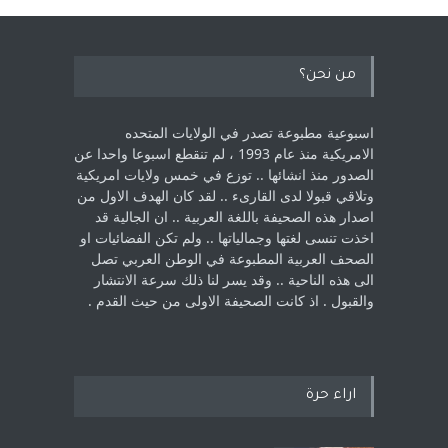
من نحن؟
اسبوعية مطبوعة تصدر في الولايات المتحده
الامريكية منذ عام 1993 ، لم ‏تنقطع اسبوعا واحدا عن
الصدور منذ انشائها .. توزع في خمس ولايات امريكية
‏وتلاقي قبولا لدى القارىء ..‏ لقد كان الهدف الاول من
اصدار هذه الصحيفة باللغة العربية .. ان الجالية قد
اخذت ‏تنسى لغتها وجمالياتها .. ولم تكن الفضائيات او
الصحف العربية المطبوعة في الوطن ‏العربي تصل
الى هذه الناحية .. وقد يسر لنا ذلك سرعة الانتشار
والقبول . اذ كانت ‏الصحيفة الاولى من حيث القدم . ‏
اراء حرة