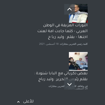
بعد معارك قضائية طاحنة كتب
وترافع فيها بنفسه مرة اخرى..
الشيخ طارق يوسف يقهر
الحكومة الأمريكية ، فأعطوه
الثورات المزيفة في الوطن
الجنسية عن يد وهم صاغرون،
العربي - كلما جاءت امة لعنت
آراء حرة
,
مختارات
7 أبريل، 2023
اختها - بقلم : وليد ربا ح
كلمة رئيس التحرير
,
مختارات
18 أغسطس، 2021
بعض ذكرياتي مع البابا شنودة :
بقلم رئيس التحرير : وليد رباح
فن وثقافة
,
كلمة رئيس التحرير
,
مختارات
28 أغسطس، 2021
للأعلى