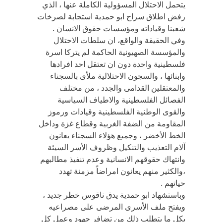
يتحمل الاحتلال المسؤولية الكاملة عنها ، الذي
رفض اطلاق سراح ابو حمدية استجابة لصرخات
شعبنا وقياداته ومؤسسات حقوق الانسان .
وفي الحقيقة والواقع، ان سلطات الاحتلال
والمؤسسة الصهيونية الحاكمة لم يتركا اسرة
فلسطينية واحدة دون ان تعتقل احد افرادها
وابنائها ، والسجون الاحتلالية ملأى بالسجناء
والمعتقلين القدامى والجدد ، من مختلف
الفصائل الفلسطينية والاطياف السياسية
والقوى الوطنية الفلسطينية وقيادات ورموز
المقاومة من الضفة الغربية وقطاع غزة وداخل
الخط الأخضر ، وجميع هؤلاء السجناء يعانون
آلام التعذيب والتنكيل وظروف الأسر السيئة
وانتهاك حقوقهم الانسانية وعدم تنفيذ مطالبهم
،والكثير منهم يعانون امراضاً مزمنة تهدد
حياتهم .
وباستشهاد ابو حمدية يدق ناقوس خطر جديد ،
ويفتح ملف الأسرى المرضى على مصراعيه
بكل ما يتطلب ذلك من تضافر جهود وعمل كل