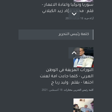
سوريا وتركيا واعادة الاعمار -
قلم : محمد فؤاد زيد الكيلاني
آراء حرة
18 فبراير، 2023
كلمة رئيس التحرير
بعد معارك قضائية طاحنة كتب
وترافع فيها بنفسه مرة اخرى..
الشيخ طارق يوسف يقهر
الحكومة الأمريكية ، فأعطوه
الثورات المزيفة في الوطن
الجنسية عن يد وهم صاغرون،
العربي - كلما جاءت امة لعنت
آراء حرة
,
مختارات
7 أبريل، 2023
اختها - بقلم : وليد ربا ح
كلمة رئيس التحرير
,
مختارات
18 أغسطس، 2021