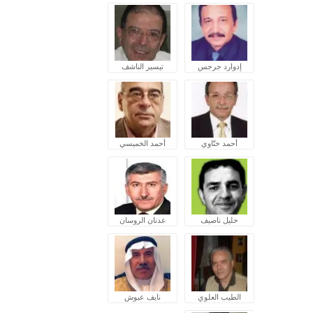
إدوارد جرجس
تيسير الناشف
أحمد ختّاوي
أحمد الخميسي
خليل ناصيف
عدنان الروسان
الطيب العلوي
نايف عبوش