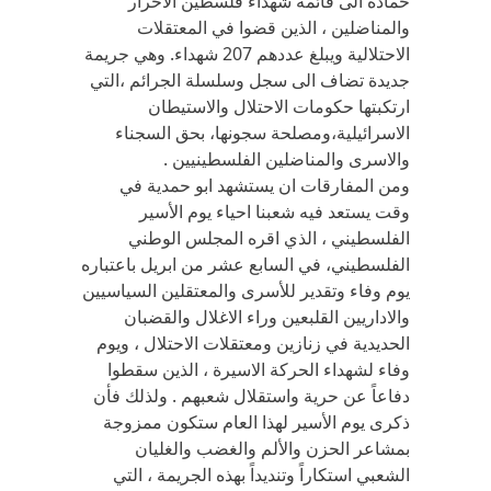
حمادة الى قائمة شهداء فلسطين الاحرار
والمناضلين ، الذين قضوا في المعتقلات
الاحتلالية ويبلغ عددهم 207 شهداء. وهي جريمة
جديدة تضاف الى سجل وسلسلة الجرائم ،التي
ارتكبتها حكومات الاحتلال والاستيطان
الاسرائيلية،ومصلحة سجونها، بحق السجناء
والاسرى والمناضلين الفلسطينيين .
ومن المفارقات ان يستشهد ابو حمدية في
وقت يستعد فيه شعبنا احياء يوم الأسير
الفلسطيني ، الذي اقره المجلس الوطني
الفلسطيني، في السابع عشر من ابريل باعتباره
يوم وفاء وتقدير للأسرى والمعتقلين السياسيين
والاداريين القلبعين وراء الاغلال والقضبان
الحديدية في زنازين ومعتقلات الاحتلال ، ويوم
وفاء لشهداء الحركة الاسيرة ، الذين سقطوا
دفاعاً عن حرية واستقلال شعبهم . ولذلك فأن
ذكرى يوم الأسير لهذا العام ستكون ممزوجة
بمشاعر الحزن والألم والغضب والغليان
الشعبي استكاراً وتنديداً بهذه الجريمة ، التي