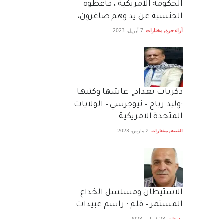
الحكومة الأمريكية ، فأعطوه
الجنسية عن يد وهم صاغرون،
آراء حرة
,
مختارات
7 أبريل، 2023
دكريات بغداد ٍ: عاشها وكتبها
:وليد رباح – نيوجرسي – الولايات
المتحدة الامريكية
القصة
,
مختارات
2 مارس، 2023
الاستيطان ومسلسل الخداع
المستمر – قلم : راسم عبيدات
منوعات
23 فبراير، 2023