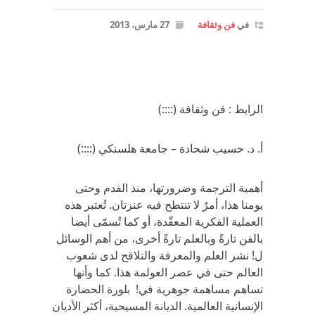
في
فن وثقافة
27 مارس، 2013
الرابط : فن وثقافة (::::)
أ‏. ‬د‏. ‬حسيب شحادة – جامعة هلسنكي (::::)
أهمية الترجمة وضرورتها،‏ ‬منذ القدم وحتى‏
‬يومنا هذا،‏ ‬أمرٌ لا تنتطح فيه عنزتان‏. ‬تُعتبر هذه
العملية الفكرية المعقّدة،‏ ‬أو كما تُسمّى أيضا
بالفن تارةً‏ ‬وبالعلم تارةً‏ ‬أخرى،‏ ‬من أهم الوسائل
ل! نشر العلم والمعرفة والتلاقح لدى شعوب
العالم حتى في‏ ‬عصر العولمة هذا‏. ‬كما وأنها
تساهم مساهمة جوهرية في‏! ‬بلورة الحضارة
الإنسانية العالمية‏. ‬الديانة المسيحية،‏ ‬أكثر الأديان