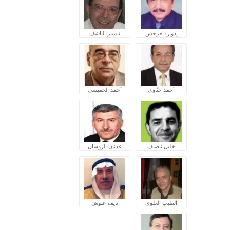
إدوارد جرجس
تيسير الناشف
أحمد ختّاوي
أحمد الخميسي
خليل ناصيف
عدنان الروسان
الطيب العلوي
نايف عبوش