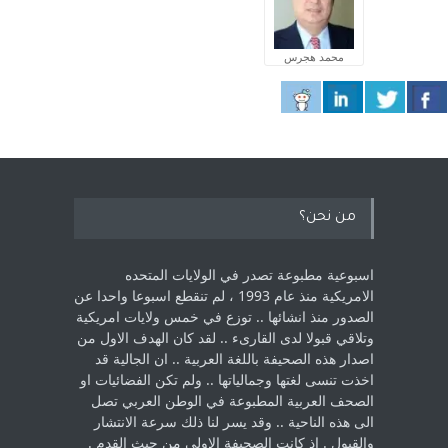
محمد هجرس
من نحن؟
اسبوعية مطبوعة تصدر في الولايات المتحده
الامريكية منذ عام 1993 ، لم ‏تنقطع اسبوعا واحدا عن
الصدور منذ انشائها .. توزع في خمس ولايات امريكية
‏وتلاقي قبولا لدى القارىء ..‏ لقد كان الهدف الاول من
اصدار هذه الصحيفة باللغة العربية .. ان الجالية قد
اخذت ‏تنسى لغتها وجمالياتها .. ولم تكن الفضائيات او
الصحف العربية المطبوعة في الوطن ‏العربي تصل
الى هذه الناحية .. وقد يسر لنا ذلك سرعة الانتشار
والقبول . اذ كانت ‏الصحيفة الاولى من حيث القدم . ‏