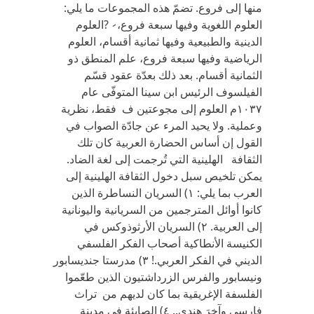
منها إلى فروع‏. ‬تضمّ‏ ‬هذه المجموعات ما‏ ‬يلي‏:
‬العلوم اللغوية وفيها سبعة فروع،‏ ̷ ?العلوم
الدينية والطبيعية وفيها ثمانية أقسام،‏ ‬العلوم
الرياضية وفيها سبعة فروع،‏ ‬علم المنطق ذو
الثمانية أقسام‏. ‬بعد ذلك بعدّة عقود قسّم
الفيلسوف الرئيس ابن سينا المتوفّى عام
١٠٣٧م ‬العلوم إلى مجوعتين ف فقط،‏ ‬نظرية
وعملية‏. ‬ولا‏ ‬يحيد المرء عن جادّة الصواب في‏
‬القول إن أساس الحضارة العربية كان تلك
الثقافة الهلينية التي‏ ‬تُرجمت إلى لغة الضاد‏.
يمكن تلخيص سبل دخول الثقافة الهلينية إلى
العرب بما‏ ‬يلي‏:‬ ‏١) ‬السريان النساطرة الذين
كانوا أوائل المترجمين من السريانية واليونانية
إلى العربية‏.‬ ‏٢) ‬السريان الأرثوذوكس في‏
‬الكنيسة الأنطاكية أصحاب الفكر الفلسفي‏
‬الديني‏ ‬في‏ ‬الفكر العربي‏.‬! ‏٣) ‬مدرستا جنديسابور
ونيسابور والفرس الزرداشتيون الذين طعّموا
الفلسفة الإغريقية بما كان لديهم من تراث
فارسي‏ ‬وآخرَ هندي.‏.‬ ‏٤) ‬الصابئة في‏ ‬مدينة