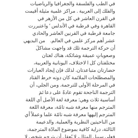
في‏ ‬الطب والفلسفة والجغرافيا والرياضيات
والفلك إلى العربية . ‬مراكز علمية مثيلة أقيمت
في‏ ‬القرن العاشر في‏ ‬كل من الأزهر في‏
‬القاهرة وفي‏ ‬قرطبة في‏ ‬الأندلس ‘ واعتبررت
جامعة قرطبة في‏ ‬القرنين العاشر والحادي‏
‬عشر أهم مركز علمي‏ ‬في‏ ‬العالم‏. ‬ من البديهي‏
‬أن حركة الترجمة تلك قد واجهت مشاكلَ
وصعوباتٍ عميقة وشائكة،‏ ‬هناك لغتان
مختلفتان كل ا لاختلاف،‏ ‬اليونانية والعربية،‏
‬حضارتان متباعدتان‏. ‬لذلك فإن إيجاد العبارات
والمصطلحات الملائمة كان دونه خرط القتاد
في‏ ‬المرحلة الأولى للترجمة‏. ‬ومن الجلي،‏ ‬أن
الترجمة الناجحة تقوم عادةً‏ ‬على دعا ئمَ
أساسية ثلاث وهي‏: ‬معرفة لغة الأصل أي‏ ‬اللغة
المترجم منها معرفة شبه تامّة،‏ ‬معرفة اللغة
المترجم إليهها معرفة شبه تامّة علما وعملاً‏ ‬أي‏
‬من الناحيتين النظرية والعملية‏. ‬والدعيمة
الثالثة،‏ ‬دراية كافية بموضوع المادّة المترجمة،‏
‬فعلى سبيل المثال،‏ ‬لا‏ ‬يُعقل أن‏ ‬يترجم شخص لا‏