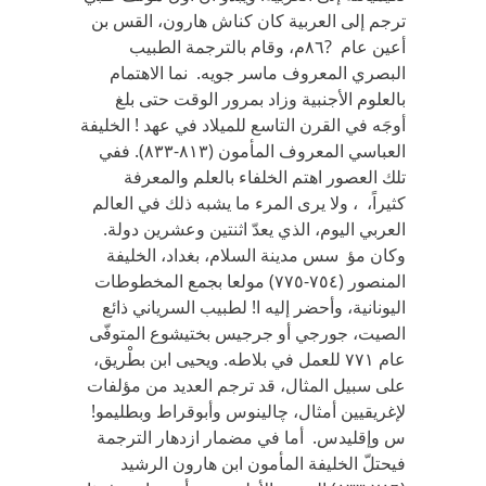
‬ترجم إلى العربية كان كناش هارون،‏ ‬القس بن
أعين عام ?٨٦‬م،‏ ‬وقام بالترجمة الطبيب
البصري‏ ‬المعروف ماسر جويه‏. ‬ نما الاهتمام
بالعلوم الأجنبية وزاد بمرور الوقت حتى بلغ‏
‬أوجَه في‏ ‬القرن التاسع للميلاد في‏ ‬عهد ! الخليفة
العباسي‏ ‬المعروف المأمون‏ (٨١٣-٨٣٣). ‬ففي‏
‬تلك العصور اهتم الخلفاء بالعلم والمعرفة
كثيراً، ،‏ ‬ولا‏ ‬يرى المرء ما‏ ‬يشبه ذلك في‏ ‬العالم
العربي‏ ‬اليوم،‏ ‬الذي‏ ‬يعدّ‏ ‬اثنتين وعشرين دولة‏.
‬وكان مؤ سس مدينة السلام،‏ ‬بغداد،‏ ‬الخليفة
المنصور‏ (٧٥٤-٧٧٥) ‬مولعا بجمع المخطوطات
اليونانية، وأحضر إليه ا! لطبيب السرياني‏ ‬ذائع
الصيت،‏ ‬جورجي‏ ‬أو جرجيس بختيشوع المتوفّى
عام ‏٧٧١ ‬للعمل في‏ ‬بلاطه‏. ‬ويحيى ابن بطْريق،‏
‬على سبيل المثال،‏ ‬قد ترجم العديد من مؤلفات
لإغريقيين أمثال،‏ ‬چالينوس وأبوقراط وبطليمو!
س وإقليدس‏. ‬ أما في‏ ‬مضمار ازدهار الترجمة
فيحتلّ‏ ‬الخليفة المأمون ابن هارون الرشيد‏