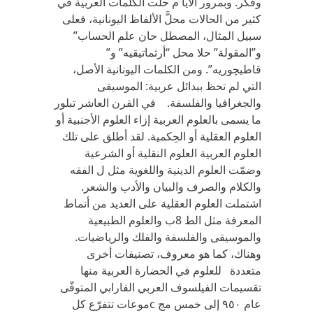
وفكر‏. ‬وبمرور الأيا م حلّت الكلمات العربية في‏
‬كثير من الحالات محلَّ الألفاظ اليونانية،‏ ‬فعلى
سبيل المثال،‏ ‬المصطل حان‏ علم الحساب‏”
‬و”المقولة‏” ‬حلا محل‏ “‬أرثماتيقيه‏” ‬و‏”
‬قاطيچوريه‏”. ‬ومن الكلمات اليونانية الأصل،‏
‬التي‏ ‬لم تحظ ببدائل عربية‏: ‬الموسيقى
والجغرافيا والفلسفة‏. ‬ في‏ ‬القرن العاشر تبلور
ما‏ ‬يسمى بالعلوم العربية إزاء العلوم الأجنبية أو
العلوم العقلية أو الحِكمية‏. ‬لقد أطلق على تلك
العلوم العربية العلوم النقلية أو الشرعية
وضمّت العلوم الدينية واللغوية مثل ل الفقه
والكلام والصرف والبيان والأدب والشعر‏.
‬اشتملت العلوم العقلية على العديد من أنماط
المعرفة مثل الط 8ب والعلوم الطبيعية
والموسيقى والفلسفة والفلك والرياضيات‏.
‬وهناك،‏ ‬كما هو معروف،‏ ‬تصنيفات أخرى
متعددة للعلوم في‏ ‬الحضارة العربية منها
تقسيمات الفيلسوف العربي‏ ‬الفارابي‏ ‬المتوفّى
عام ٩٥٠ ‬إلى خمس مج cموعات تتفرّع كل