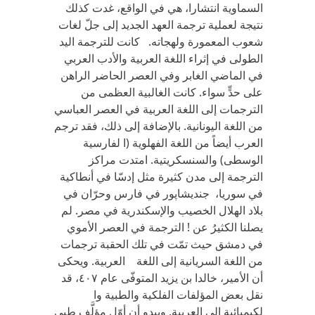
السماوية انتشارا،‏ ‬هي‏ ‬في‏ ‬الواقع،‏ ‬غدت كذلك
نتيجة لعملية ترجمة العهد الجديد إلى جلّ‏ ‬لغات
شعوب المعمورة ولهجاته‏. ‬ كانت للترجمة اليد
الطولى في‏ ‬إثراء اللغة العربية والأدب العربي‏
‬في‏ ‬الماضي‏ ‬الغابر وفي‏ ‬العصر الحاضر الراهن
على حدٍّ‏ ‬سواء‏. كانت الغالبية العظمى من
الترجمات إلى اللغة العربية في العصر العباسي‏
‬من اللغة اليونانية‏. ‬بالإضافة إلى ذلك،‏ ‬فقد ترجم
العرب أيضاً‏ ‬من اللغة الفهلوية‏ (‬ا لفارسية
الوسطى‏) ‬والسنسكريتية‏. ‬امتدت مراكز
الترجمة إلى مدن كثيرة مثل إدسّا في‏ ‬أنطاكية
في‏ ‬سوريا،‏ جنديشاپور في‏ ‬فارس وحرّان في‏
‬بلاد الهلال الخصيب والإسكندرية في‏ ‬مصر‏. ‬لم‏
‬يصلنا الكثيرُ‏ ‬عن ! الترجمة في‏ ‬العصر الأموي‏
‬في‏ ‬دمشق حيث تمّت في‏ ‬تلك الحقبة ترجمات
من اللغة السريانية إلى اللغة العربية‏. ‬ويحكى
أن الأمير،‏ ‬خالدا بن‏ ‬يزيد المتوفّى عام ‏٤٠٧‬،‏ ‬قد
نقل بعض المؤلفات الفلكية والطبية وا
لكيميائىة إلى العربية‏. ‬ويبدو أن أوّل مؤلَّف طبي‏