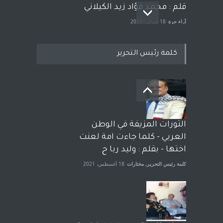
قلم : محمد فؤاد زيد الكيلاني
آراء حرة
18 فبراير، 2023
كلمة رئيس التحرير
بعد معارك قضائية طاحنة كتب
وترافع فيها بنفسه مرة اخرى..
الشيخ طارق يوسف يقهر
الحكومة الأمريكية ، فأعطوه
الثورات المزيفة في الوطن
الجنسية عن يد وهم صاغرون،
العربي - كلما جاءت امة لعنت
آراء حرة
,
مختارات
7 أبريل، 2023
اختها - بقلم : وليد ربا ح
كلمة رئيس التحرير
,
مختارات
18 أغسطس، 2021