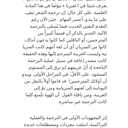
‬يعرف شيئا في‏ ‬ا لفيزيا ء مؤلفا في‏ ‬هذا المادة
العلمية‏. ‬على كل حال،‏ ‬إن ترجمة الشعر تبقى،‏
‬على ما‏ ‬يبدو،‏ ‬أعسر المهام حتى الآن رغم
التقدم التقني‏ ‬الحديث فيما‏ ‬يُسمّى بالترجمة
الآلية‏. ‬الجدير بالذكر أن قسماً‏ ‬كبيراً‏ ‬من
المترجمين،‏ ‬أو الناقلين كما كانوا‏ ‬يدعون آنذاك،‏
‬كانوا من السريان أي‏ ‬أن لغة أمهم كانت السريا
نية وليست العربية المترجم إليها وهذه الحقيقة
كانت مصدر إعاقة في‏ ‬سبيل عملية الترجمة
الناجحة إذ أنّ‏ ‬عربيتهم لم ترق إلى المستوى
المنشود،‏ ‬على الأقلّ،‏ ‬في‏ ‬المراحل الأولى‏. ‬ويبدو
أن أولائك المترجمين! قد قاموا أولاً‏ ‬بالنقل من
اليونانية إلى لغتهم السريانية ومن ثمّ‏ ‬إلى
العربية،‏ ‬ومن نافلة القول أن الهوة ‬تتّسع كلما
كانت الترجمة‏ ‬غير مباشرة.
إثر المجهودات الأولى في‏ ‬الترجمة والعملية
التراكمية،‏ ‬انبثقت مفردات ومصطلحات جديدة