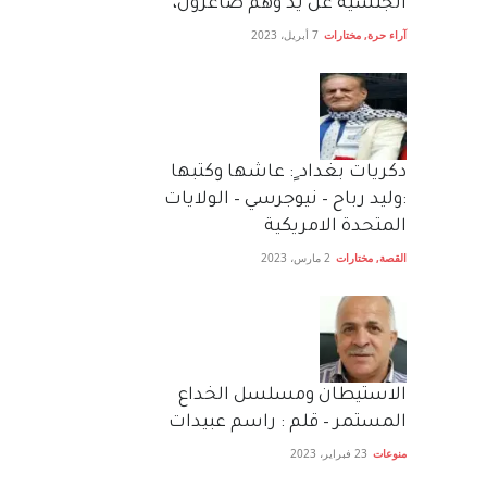
الجنسية عن يد وهم صاغرون،
آراء حرة
,
مختارات
7 أبريل، 2023
دكريات بغداد ٍ: عاشها وكتبها
:وليد رباح – نيوجرسي – الولايات
المتحدة الامريكية
القصة
,
مختارات
2 مارس، 2023
الاستيطان ومسلسل الخداع
المستمر – قلم : راسم عبيدات
منوعات
23 فبراير، 2023