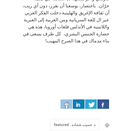
حرّان‏.‬ باختصار،‏ ‬بوسعنا أن نقرر،‏ ‬دون أي‏ ‬ريب،‏
‬أن ثقافة الإغريق والهلينية دخلت الفكر العربي‏
‬عبر ال للغة السريانية ومن العربية إلى العبرية
واللاتينية في‏ ‬الأندلس فلغات أوروبا،‏ ‬هذه هي‏
‬حضارة الجننس البشري،‏ ‬كل طرف‏ ‬يسعى في‏
‬بناء مدماك في‏ ‬هذا الصرح المهيب‏!‬
د. حسيب شحاده . featured