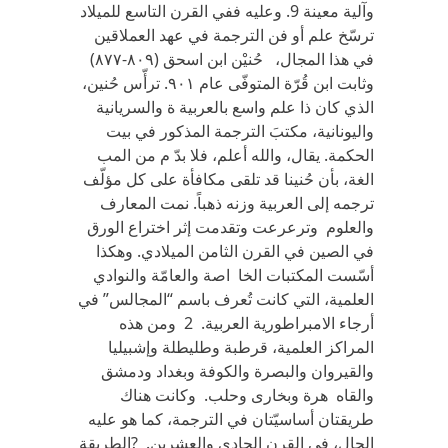
وآلية معينة 9‏. ‬وعليه ففي‏ ‬القرن التاسع للميلاد
ترسّخ علم أو فن الترجمة في‏ ‬عهد العملاقين
في‏ ‬هذا المجال،‏ ‬ حُنيْن ابن اسحق‏ (٨٠٩-٨٧٧)
‬وثابت ابن قُرّة المتوفّى عام ‏٩٠١. ‬ترأّس حُنين،‏
‬الذي‏ ‬كان ذا علم واسع بالعربية ة والسريانية
واليونانية،‏ ‬مكتبَ الترجمة المذكور في‏ ‬بيت
الحكمة‏. ‬يقال،‏ ‬والله أعلم، فلا بدّ‏ ‬م من المب
الغة،‏ ‬بأن حُنينا قد تلقى مكافأة على كل مؤلّف
ترجمه إلى العربية وزنه ذهباً‏. ‬نمت المعارف
والعلوم وترعرعت وتقدمت إثر اختراع الورق
في‏ ‬الصين في‏ ‬القرن الثامن الميلادي‏. ‬وهكذا
أسّست المكتبات الخا اصة والعامّة والنوادي‏
‬العلمية،‏ ‬التي‏ ‬كانت تُعرف باسم‏ “‬المجالس‏” ‬في‏
‬أرجاء الامبراطورية العربية‏. 2 ‬ومن هذه
المراكز العلمية،‏ ‬قرطبة وطليطلة وإشبيليا
والقيروان والبصرة والكوفة وبغداد ودمشق
والقاه هرة وبخارى وحلب‏.‬ وكانت هناك
طريقتان أساسيّتان في‏ ‬الترجمة،‏ ‬كما هو عليه
الحال،‏ ‬في‏ ‬القرن الحادي‏ ‬والعشرين‏. ‬ ?الطريقة