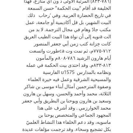
(٧٨٦-٨٣٣) ‬المرتبة الأولى د ون أي‏ ‬منازع،‏ ‬فهذا
الخليفة قد أقام‏ “‬بيت الحكمة‏” ‬حسن السمعة
في‏ ‬تاريخ الحضارة العربية‏. ‬وفي‏ ‘رحاب ذلك
البيت الشهير،‏ ‬بل قل أكاديمية أو جامعة،‏ ‬عمل
مكتب جادّ‏ ‬وهام في‏ ‬مجال الترجمة‏. لا بد من
الت aنويه إلى أن نواة هذا البيت الطيب العريق
كانت خِزانة كتب زمن أبي‏ ‬جعفر المنصور
٧١٢-٧٧٥‬م،‏ ‬ثم نمت وت caطورت واتسعت
أيام هارون الرشيد ٧٨٦-٨٠٨‬م والمأمون
٨١٣-٨٣٣‬م‏. ‬وقد احتذى بيت الحكمة في‏ ‬عمله
ونظامه بالمدارس u1575 الفارسية
والمسيحية الشرقية وعمل فيه خيرة العلماء
وصفوة المترجمين أمثال أبناء موسى بن شاكر
الثلاثة،‏ ‬محمد وأحمد والحسن،‏ ‬وسهل بن هارون
وسعيد بن هارون ويوحنا بن البطريق وأبي‏ ‬جعفر
محمد الخوارزمي‏ . ‬وقد أشرف على هذا
المجهود الجماعي‏ ‬والمتخصص‏ ‬يوحنا بن
ماسويه،‏ ‬وقد دعم الخلفاء هذا النشاط العلميّ‏
‬بكل تشجيع وسخاء‏. ‬وقد ترجمت مؤلفات عديدة