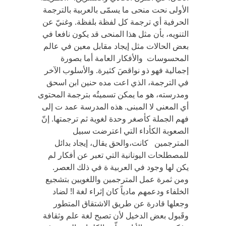
الأولى نحت منحى ما‏ ‬يسمّى بالعربية بالترجمة
الحرفية أي‏ ‬ترجمة كل لفظة بلفظة‏. ‬وغنيّ‏ ‬عن
التنويه،‏ ‬بأن مثل هذا المنحى قد‏ ‬يكون نافعا في‏
‬بعض الحالات مثل إيجاد مقابل معين في‏ ‬عالم
المحسوسات والأفكار العامة أما بصورة
إجمالية فهو ذو نواقصَ كثيرة‏. ‬والأسلوب الآخر
في‏ ‬الترجمة،‏ ‬الذي‏ ‬اعت مده حنين ابن اسحق
ومدرسته،‏ ‬هو ما‏ ‬يمكن تسميتُه بترجمة المحتوى
أي‏ ‬المعنى لا المبنى‏. ‬هذه المدرسة عمد ت إلى
فهم الجملة كأصغر وحدة لغوية ثم ترجمتها‏. ‬إنّ‏
‬الصعوبة الكأداء التي‏ ‬اعترضت سبيل
المترجمين كانت،‏‬والحق‏ ‬يقال، إيجاد بدائل
للمصطلحات اليونانية التي‏ ‬تعبر عن أفكار لم‏
‬يكن لها وجود في‏ ‬العربية ة في‏ ‬ذلك العصر‏.
‬ومن ثمرة عمل المترجمين واللغويين بتشجيع
الخلفاء ودعمهم مادياً‏ ‬كان إثراء لغة ا! لضاد
وجعلها قادرة عن طريق الاشتقاق المتطور
وقَبول بعض الدخيل لأن تصبح لغة علم وثقافة