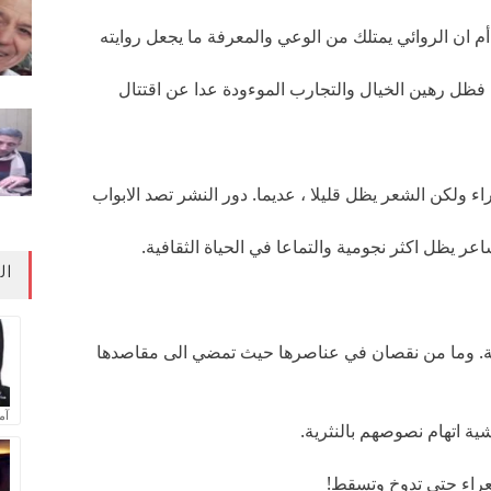
م ان الروائي يمتلك من الوعي والمعرفة ما يجعل روايته
، فظل رهين الخيال والتجارب الموءودة عدا عن اقتتال
اء ولكن الشعر يظل قليلا ، عديما. دور النشر تصد الابواب
ر يظل اكثر نجومية والتماعا في الحياة الثقافية.
ال
اية. وما من نقصان في عناصرها حيث تمضي الى مقاصدها
آم
شية اتهام نصوصهم بالنثرية.
شعراء حتى تدوخ وتسقط!