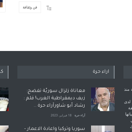
فن وثقافة
اراء حرة
كل
 منذ
معاناة زلزال سوريّة تفضح:
زيف ديمقراطية الغرب! قلم :
 لدى
رشاد أبو شاورآراء حرة ..
فة
اتها
آراء حرة
18 فبراير، 2023
ك
سوريا وتركيا واعادة الاعمار -