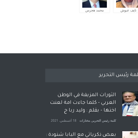
نايف عبوش
محمد هجرس
مة رئيس التحرير
الثورات المزيفة في الوطن
العربي - كلما جاءت امة لعنت
اختها - بقلم : وليد ربا ح
كلمة رئيس التحرير
,
مختارات
18 أغسطس، 2021
بعض ذكرياتي مع البابا شنودة :