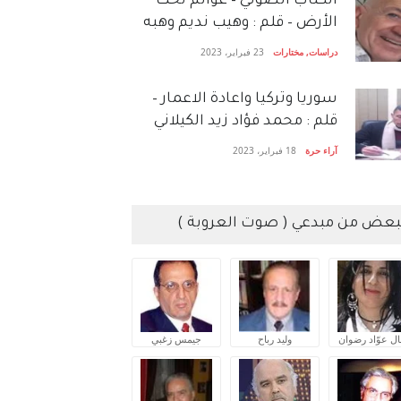
الكتاب الصَّوتي – عوالم تحت
الأرض – قلم : وهيب نديم وهبه
دراسات
,
مختارات
23 فبراير، 2023
سوريا وتركيا واعادة الاعمار –
قلم : محمد فؤاد زيد الكيلاني
آراء حرة
18 فبراير، 2023
بعض من مبدعي ( صوت العروبة )
ال عوّاد رضوان
وليد رباح
جيمس زغبي