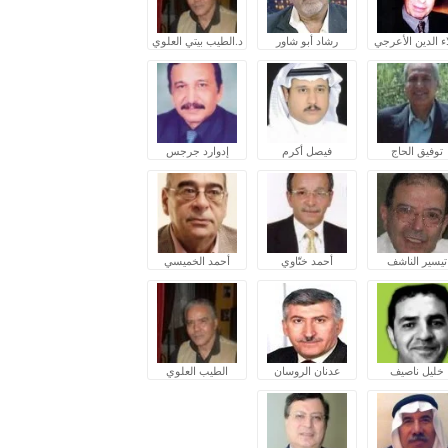
ء الدين الأعرجي
رشاد أبو شاور
د.الطيب بيتي العلوي
توفيق الحاج
فيصل أكرم
إدوارد جرجس
تيسير الناشف
أحمد ختّاوي
أحمد الخميسي
خليل ناصيف
عدنان الروسان
الطيب العلوي