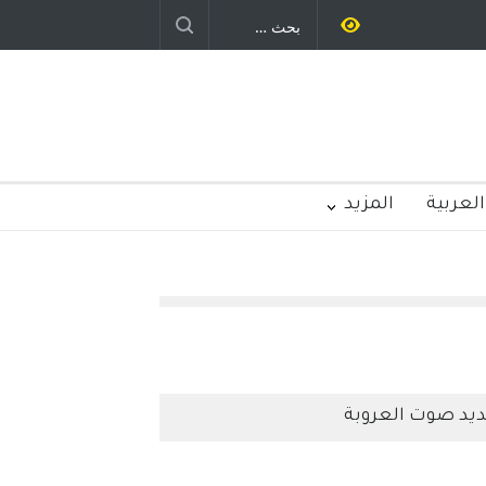
يد رباح – نيوجرسي – الولايات المتحدة
الامريكية
العربية
المزيد
يد صوت العروبة