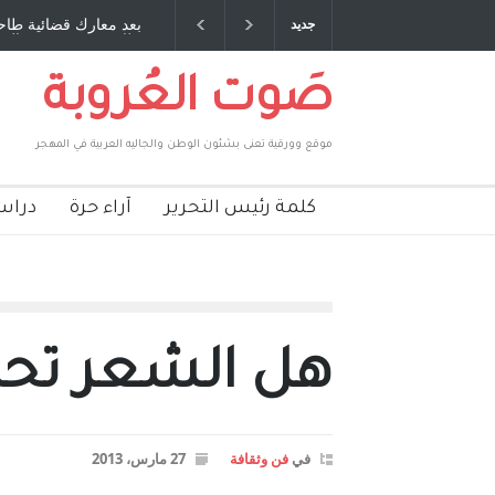
صديق عمري ، صبحي مخلوف : بقلم : سعد الله
بعد معارك قضائية طاحنة 
جديد
بركات
طارق يوسف يقهر الحكومة
صَوت العُروبة
موقع وورقية تعنى بشئون الوطن والجاليه العربية في المهجر
كلمة رئيس التحرير
آراء حرة
دراس
هل الشعر تحت 
في
فن وثقافة
27 مارس، 2013