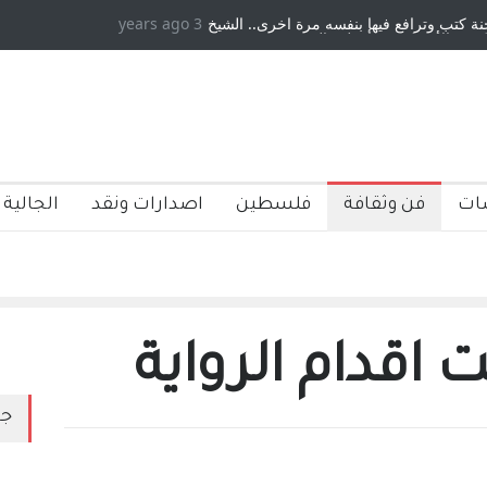
كتب وترافع فيها بنفسه مرة اخرى.. الشيخ
3 years ago
دكريات بغداد ٍ: عاشها وكتبها :ول
 الأمريكية ، فأعطوه الجنسية عن يد وهم
صاغرون،
ات
فن وثقافة
فلسطين
اصدارات ونقد
الجالية 
اقدام الرواية
جد