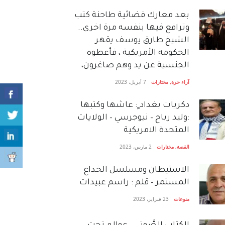
بعد معارك قضائية طاحنة كتب
وترافع فيها بنفسه مرة اخرى..
الشيخ طارق يوسف يقهر
الحكومة الأمريكية ، فأعطوه
الجنسية عن يد وهم صاغرون،
آراء حرة
,
مختارات
7 أبريل، 2023
دكريات بغداد ٍ: عاشها وكتبها
:وليد رباح – نيوجرسي – الولايات
المتحدة الامريكية
القصة
,
مختارات
2 مارس، 2023
الاستيطان ومسلسل الخداع
المستمر – قلم : راسم عبيدات
منوعات
23 فبراير، 2023