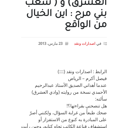
العشرق) و ( شعب
بني مرح : اين الخيال
من الواقع
في
اصدارات ونقد
23 مارس، 2013
الرابط : اصدارات ونقد (::::)
فيصل أكرم – الرياض
عندما أهداني الصديق الأستاذ عبدالرحيم
الأحمدي نسخة من روايته (وادي العشرق)
سألته:
هل تنصحني بقراءتها؟!
ضحك طبعاً من غرابة السؤال، ولكنني أصرّ
على المبادرة به كنوع من الاستفزاز أو
استشفاف قناعة الكاتب تجاه كتابه، وحين رأيت