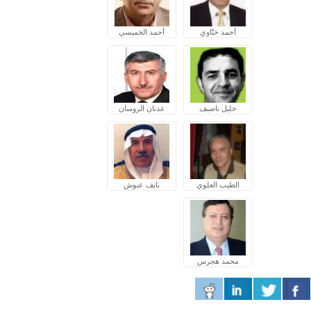
أحمد ختّاوي
أحمد الخميسي
خليل ناصيف
عدنان الروسان
الطيب العلوي
نايف عبوش
محمد هجرس