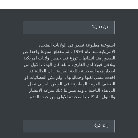
من نحن؟
اسبوعية مطبوعة تصدر في الولايات المتحده
الامريكية منذ عام 1993 ، لم ‏تنقطع اسبوعا واحدا عن
الصدور منذ انشائها .. توزع في خمس ولايات امريكية
‏وتلاقي قبولا لدى القارىء ..‏ لقد كان الهدف الاول من
اصدار هذه الصحيفة باللغة العربية .. ان الجالية قد
اخذت ‏تنسى لغتها وجمالياتها .. ولم تكن الفضائيات او
الصحف العربية المطبوعة في الوطن ‏العربي تصل
الى هذه الناحية .. وقد يسر لنا ذلك سرعة الانتشار
والقبول . اذ كانت ‏الصحيفة الاولى من حيث القدم . ‏
اراء حرة