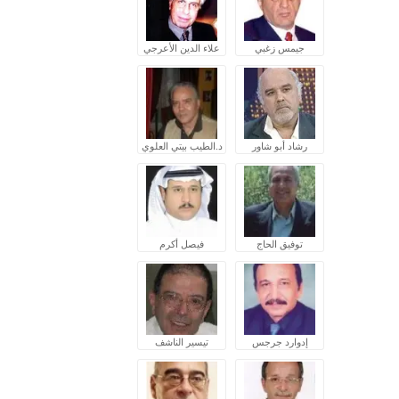
جيمس زغبي
علاء الدين الأعرجي
رشاد أبو شاور
د.الطيب بيتي العلوي
توفيق الحاج
فيصل أكرم
إدوارد جرجس
تيسير الناشف