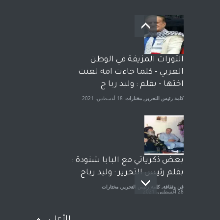
بعد معارك قضائية طاحنة كتب
وترافع فيها بنفسه مرة اخرى..
الشيخ طارق يوسف يقهر
الحكومة الأمريكية ، فأعطوه
الثورات المزيفة في الوطن
الجنسية عن يد وهم صاغرون،
العربي - كلما جاءت امة لعنت
آراء حرة
,
مختارات
7 أبريل، 2023
اختها - بقلم : وليد ربا ح
كلمة رئيس التحرير
,
مختارات
18 أغسطس، 2021
بعض ذكرياتي مع البابا شنودة :
بقلم رئيس التحرير : وليد رباح
فن وثقافة
,
كلمة رئيس التحرير
,
مختارات
28 أغسطس، 2021
للأعلى