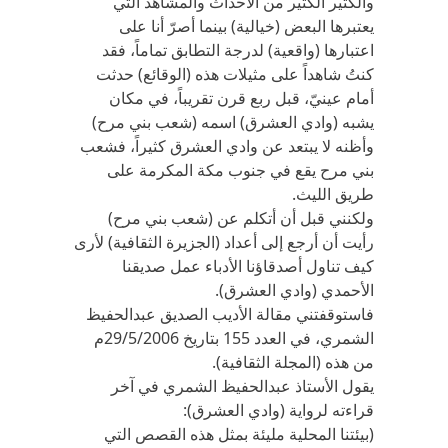
والكثير الكثير من الأحداث والمشاهد التي
يعتبرها البعض (خيالية) بينما أصرّ أنا على
اعتبارها (واقعية) لدرجة التطابق تماماً، فقد
كنتُ شاهداً على مثيلات هذه (الوقائع) حدثت
أمام عينيّ، قبل ربع قرن تقريباً، في مكان
يشبه (وادي العشرق) اسمه (شعب بني مرح)
وأظنه لا يبتعد عن وادي العشرق كثيراً، فشعب
بني مرح يقع في جنوب مكة المكرمة على
طريق الليث.
ولكنني قبل أن أتكلم عن (شعب بني مرح)
رأيت أن أرجع إلى أعداد (الجزيرة الثقافية) لأرى
كيف تناول أصدقاؤنا الأدباء عمل صديقنا
الأحمدي (وادي العشرق).
فاستوقفتني مقالة الأديب الصديق عبدالحفيظ
الشمري، في العدد 155 بتاريخ 29/5/2006م
من هذه (المجلة الثقافية).
يقول الأستاذ عبدالحفيظ الشمري في آخر
قراءته لرواية (وادي العشرق):
(بيئتنا المحلية مليئة بمثل هذه القصص التي