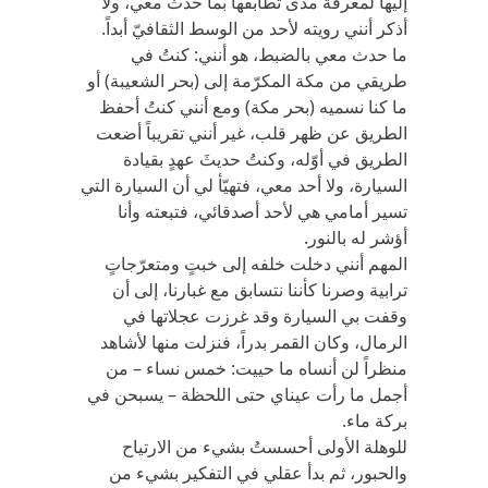
إليها لمعرفة مدى تطابقها بما حدث معي، ولا
أذكر أنني رويته لأحد من الوسط الثقافيّ أبداً.
ما حدث معي بالضبط، هو أنني: كنتُ في
طريقي من مكة المكرّمة إلى (بحر الشعيبة) أو
ما كنا نسميه (بحر مكة) ومع أنني كنتُ أحفظ
الطريق عن ظهر قلب، غير أنني تقريباً أضعت
الطريق في أوّله، وكنتُ حديثَ عهدٍ بقيادة
السيارة، ولا أحد معي، فتهيّأ لي أن السيارة التي
تسير أمامي هي لأحد أصدقائي، فتبعته وأنا
أؤشر له بالنور.
المهم أنني دخلت خلفه إلى خبتٍ ومتعرّجاتٍ
ترابية وصرنا كأننا نتسابق مع غبارنا، إلى أن
وقفت بي السيارة وقد غرزت عجلاتها في
الرمال، وكان القمر بدراً، فنزلت منها لأشاهد
منظراً لن أنساه ما حييت: خمس نساء – من
أجمل ما رأت عيناي حتى اللحظة – يسبحن في
بركة ماء.
للوهلة الأولى أحسستُ بشيء من الارتياح
والحبور، ثم بدأ عقلي في التفكير بشيء من