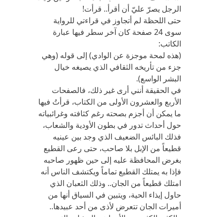
الرجل يصرّ عليّ أن أقرأ.. قرأت!
حتى اللحظة لم أتجاوز في قراءتي للرواية
سوى 24 صفحة كان آخر سطر فيها عبارة
الكاتب:
(هذه لمحة موجزة عن الوادي) إلى قوله (وهي
جزء من تأريخه الثقافي الذي يصيغه خيال
البشر الواسع).
في الحقيقة أنني أرى غير ذلك، فالصفحات
الأربع والعشرون الأولى من الكتاب، قرأتُ فيها
ما يمكن أن أجزم بصحته رغم كثافته وغرائبياته
حول أحداث تدور في بطون الأودية والشعاب،
فذلك البائس الضعيف الذي وجد بين عينيه
قطيعاً من الإبل بلا صاحب، حتى رعى القطيع
بغرض المحافظة عليه إلى حين ظهور صاحبه
فإذا به يمتلك القطيع تماماً ويكتشف الناس أنه
امتلك قطيعاً من الجان.. وذلك الثعبان الذي
حاول إيذاء الحية، ويتبين في السياق أنها من
أميرات الجان تتعرض لأذى من أحد عبيدها..