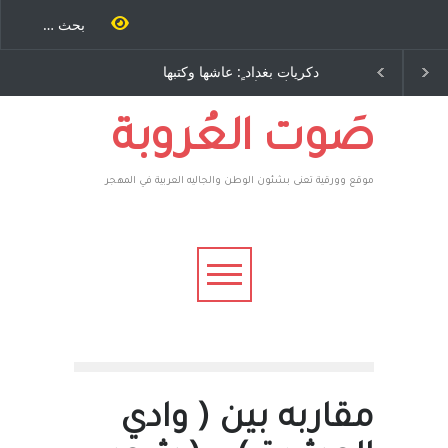
حنة كتب
دكريات بغداد ٍ: عاشها وكتبها
الاستيطان ومسلسل الخداع
ة اخرى..
:وليد رباح – نيوجرسي –
المستمر - قلم : راسم عبيدات
سف يقهر
الولايات المتحدة الامريكية
 فأعطوه
صاغرون،
صَوت العُروبة
موقع وورقية تعنى بشئون الوطن والجاليه العربية في المهجر
مقاربه بين ( وادي