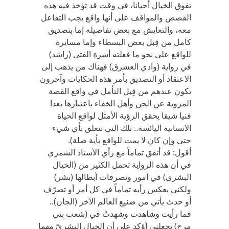
تفوق الخيال أحيانا، في وقت قد تؤخذ فيه هذه
القصص والمواقف على أنها واقع يجب التفاعل
معه، والتعايش مع بعض تفاصيله إما بتصديق
كامل من قِبل بعض البسطاء وإما مسايرة
للواقع على نحو ما فعلته أسرة الفتى (راشد)
في رواية (وادي العشرق) فهناك من يذهب إلى
الاعتقاد أو التصديق بأمر هذه الحكايات وآخرون
تكون عندهم من قِبل التأمل في واقع القصة
المروية عن الجن وأهل الخفاء باعتبارها بعدا
فنيا شيقا يحقق الرؤية الأمثل لواقع الحياة
الانسانية اليائسة.. تلك التي تتعلق بأي شيء
حتى وإن كان لا يمت للواقع بأية صلة).
أقول: قد أتفق تماماً مع رأي الأستاذ الشمري
في أن هذه الرواية تحمل الكثير من (الخيال
البشري) في أمور وتصرفات أبطالها (بشر)
ولكني بعكس رأيه تماماً في كل أمر أو تصرّف
أو حدث يأتي من صنيع العالم الآخر (الجان)..
فما رأيت وشاهدت وشهدتُ في (شعب بني
مرح) يجعلني أؤكد على أن الخيال البشريّ مهما