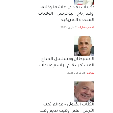
دكريات بغداد ٍ: عاشها وكتبها
:وليد رباح – نيوجرسي – الولايات
المتحدة الامريكية
القصة
,
مختارات
2 مارس، 2023
الاستيطان ومسلسل الخداع
المستمر – قلم : راسم عبيدات
منوعات
23 فبراير، 2023
الكتاب الصَّوتي – عوالم تحت
الأرض – قلم : وهيب نديم وهبه