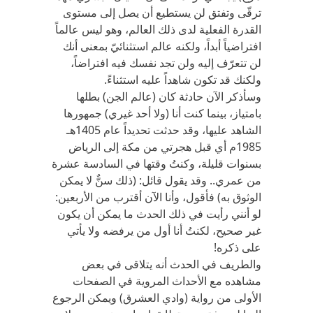
ترقّى وتفتق لن يستطيع أن يصل إلى مستوى
القدرة الفعلية لدى ذلك العالم، وهو ليس عالماً
افتراضياً أبداً، ولكنه عالم استثنائيّ بمعنى أنك
لن تتعرّف إليه ولن تجد نفسك فيه افتراضاً،
ولكنك قد تكون شاهداً عليه استثناءً.
وسأذكر الآن حادثة كان (عالم الجن) بطلها
بامتياز، بينما كنت أنا (ولا أحد غيري) جمهورها
الشاهد عليها، وقد حدثت تحديداً عام 1405هـ
1985م أي قبل هجرتي من مكة إلى الرياض
بسنوات قليلة، وكنتُ وقتها في السادسة عشرة
من عمري.. وقد يقول قائل: (ذلك سنٌّ لا يمكن
الوثوق به) فأقول، وأنا الآن أقترب من الأربعين:
لو أنني رأيت في ذلك الحدث ما يمكن أن يكون
غير صحيح، لكنتُ أنا أول من يرفضه ولا يأتي
على ذكره!
والطريف في الحدث أنه يتلاقى في بعض
مشاهده مع الأحداث المروية في الصفحات
الأولى من رواية (وادي العشرق) ويمكن الرجوع