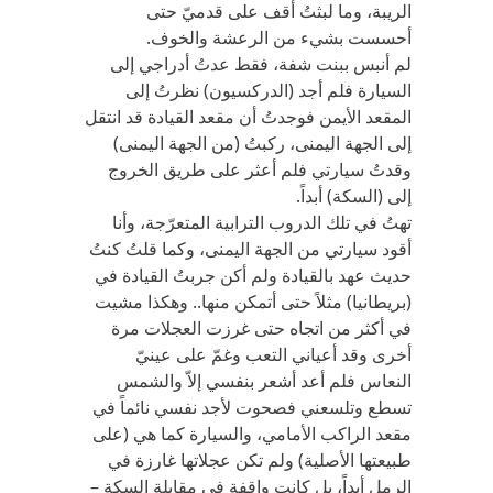
الريبة، وما لبثتُ أقف على قدميّ حتى
أحسست بشيء من الرعشة والخوف.
لم أنبس ببنت شفة، فقط عدتُ أدراجي إلى
السيارة فلم أجد (الدركسيون) نظرتُ إلى
المقعد الأيمن فوجدتُ أن مقعد القيادة قد انتقل
إلى الجهة اليمنى، ركبتُ (من الجهة اليمنى)
وقدتُ سيارتي فلم أعثر على طريق الخروج
إلى (السكة) أبداً.
تهتُ في تلك الدروب الترابية المتعرّجة، وأنا
أقود سيارتي من الجهة اليمنى، وكما قلتُ كنتُ
حديث عهد بالقيادة ولم أكن جربتُ القيادة في
(بريطانيا) مثلاً حتى أتمكن منها.. وهكذا مشيت
في أكثر من اتجاه حتى غرزت العجلات مرة
أخرى وقد أعياني التعب وغمّ على عينيّ
النعاس فلم أعد أشعر بنفسي إلاّ والشمس
تسطع وتلسعني فصحوت لأجد نفسي نائماً في
مقعد الراكب الأمامي، والسيارة كما هي (على
طبيعتها الأصلية) ولم تكن عجلاتها غارزة في
الرمل أبداً، بل كانت واقفة في مقابلة السكة –