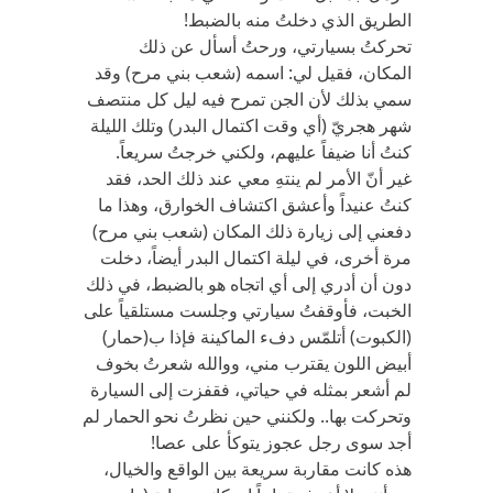
الطريق الذي دخلتُ منه بالضبط!
تحركتُ بسيارتي، ورحتُ أسأل عن ذلك
المكان، فقيل لي: اسمه (شعب بني مرح) وقد
سمي بذلك لأن الجن تمرح فيه ليل كل منتصف
شهر هجريّ (أي وقت اكتمال البدر) وتلك الليلة
كنتُ أنا ضيفاً عليهم، ولكني خرجتُ سريعاً.
غير أنّ الأمر لم ينتهِ معي عند ذلك الحد، فقد
كنتُ عنيداً وأعشق اكتشاف الخوارق، وهذا ما
دفعني إلى زيارة ذلك المكان (شعب بني مرح)
مرة أخرى، في ليلة اكتمال البدر أيضاً، دخلت
دون أن أدري إلى أي اتجاه هو بالضبط، في ذلك
الخبت، فأوقفتُ سيارتي وجلست مستلقياً على
(الكبوت) أتلمّس دفء الماكينة فإذا ب(حمار)
أبيض اللون يقترب مني، ووالله شعرتُ بخوف
لم أشعر بمثله في حياتي، فقفزت إلى السيارة
وتحركت بها.. ولكنني حين نظرتُ نحو الحمار لم
أجد سوى رجل عجوز يتوكأ على عصا!
هذه كانت مقاربة سريعة بين الواقع والخيال،