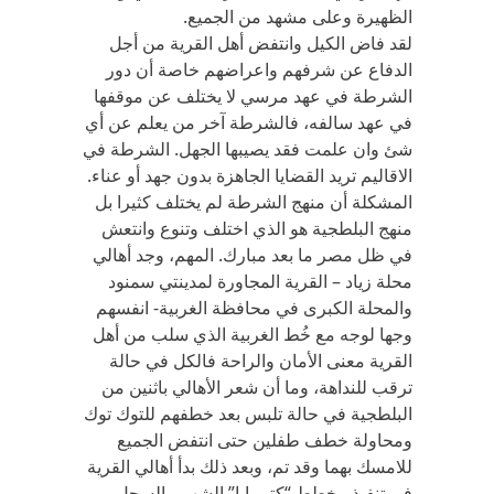
الظهيرة وعلى مشهد من الجميع.
لقد فاض الكيل وانتفض أهل القرية من أجل
الدفاع عن شرفهم واعراضهم خاصة أن دور
الشرطة في عهد مرسي لا يختلف عن موقفها
في عهد سالفه، فالشرطة آخر من يعلم عن أي
شئ وان علمت فقد يصيبها الجهل. الشرطة في
الاقاليم تريد القضايا الجاهزة بدون جهد أو عناء.
المشكلة أن منهج الشرطة لم يختلف كثيرا بل
منهج البلطجية هو الذي اختلف وتنوع وانتعش
في ظل مصر ما بعد مبارك. المهم، وجد أهالي
محلة زياد – القرية المجاورة لمدينتي سمنود
والمحلة الكبرى في محافظة الغربية- انفسهم
وجها لوجه مع خُط الغربية الذي سلب من أهل
القرية معنى الأمان والراحة فالكل في حالة
ترقب للنداهة، وما أن شعر الأهالي باثنين من
البلطجية في حالة تلبس بعد خطفهم للتوك توك
ومحاولة خطف طفلين حتى انتفض الجميع
للامسك بهما وقد تم، وبعد ذلك بدأ أهالي القرية
في تنفيذ مخطط “كترمايا” الشهير بالسحل