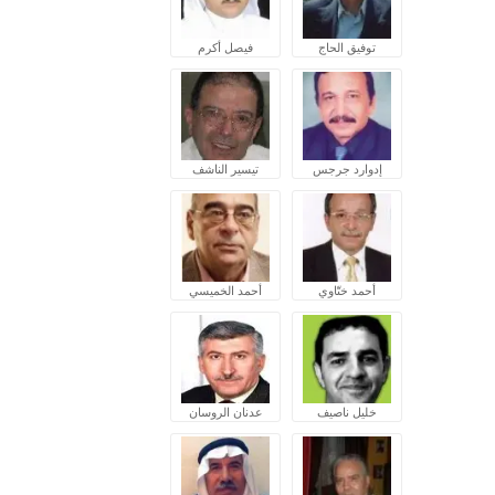
توفيق الحاج
فيصل أكرم
إدوارد جرجس
تيسير الناشف
أحمد ختّاوي
أحمد الخميسي
خليل ناصيف
عدنان الروسان