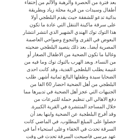
بعد فترة من الحصرة والرهبة والألم من إختفاء
أطفال وسيدات من قرية محلة زياد وبطريقة
بدائية تدعو للشفقة حيث يقدم البلطجي أولا
على سرقة ماكينة التنقل التي عادة ما تكون
هذا التوك توك الهندي الشهير الذي انتشر انتشار
البعوض في القرى والنجوع وضواحي العاصمة
المصرية أيضا.. بعد ذلك يتصيد البلطجي ضحيته
وغالبا ما تكون الضحية من الاطفال الصغار أو
من النساء. وبعد الهرب بالتوك توك وما فيه من
غنيمة يطلب البلطجي الفدية، وقد كانت احدى
الضحايا سيدة وطفلها البالغ ثمانية أشهر. طلب
البلطجي من أهل الضحية احضار 60 الفا من
الجنيهات التي عجز أهل الضحية في تدبيرها مما
دفع الاهالي الى تنظيم حملة للتبرعات من
خلال المساجد المنتشرة في القرية الكبيرة.
وقد أفرج البلطجية عن الضحية وابنها بعد أن
حصلوا على المبلغ المطلوب. في الماضي كانت
السرقة تحدث في الخفاء وعلى استحياء أما في
عهد مرسي فاصبحت السرقة تحدث في وقت