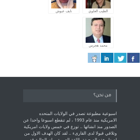
الطيب العلوي
نايف عبوش
محمد هجرس
من نحن؟
اسبوعية مطبوعة تصدر في الولايات المتحده
الامريكية منذ عام 1993 ، لم ‏تنقطع اسبوعا واحدا عن
الصدور منذ انشائها .. توزع في خمس ولايات امريكية
‏وتلاقي قبولا لدى القارىء ..‏ لقد كان الهدف الاول من
اصدار هذه الصحيفة باللغة العربية .. ان الجالية قد