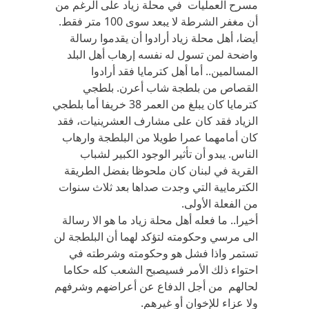
مسرح العمليات في محلة زياد على الرغم من
أن مغفر الشرطة لا يبعد سوى 100 متر فقط.
أيضا، أهل محلة زياد أرادوا أن يقدموا رسالة
واضحة لمن تسول له نفسه إرهاب أهل البلد
المسالمين.. أما أهل كترمايا فقد أرادوا
القصاص من بلطجة شاب أعرن. بلطجي
كترمايا كان يبلغ من العمر 38 خريفا أما بلطجي
الزياد فقد كان على مشارف العشرينيات، فقد
كان أمامهما عمرا طويلا من البلطجة وارهاب
الناس. يبدو أن تأثير الوجود الكبير لشباب
القرية في لبنان كان ملحوظا بفضل الطريقة
الكترمايية التي وجدت صداها بعد ثلاث سنوات
من الفعلة الأولى.
أخيرا.. ما فعله أهل محلة زياد ما هو الا رسالة
الى مرسي وحكومته لتؤكد لهما أن البلطجة لن
تستمر واذا فشل هو وحكومته وشرطته في
احتواء ذلك الأمر فسيصبح الشعب كله حكاما
لحالهم من أجل الدفاع عن أعراضهم وشرفهم
ولا عزاء للإخوان أو غيرهم.