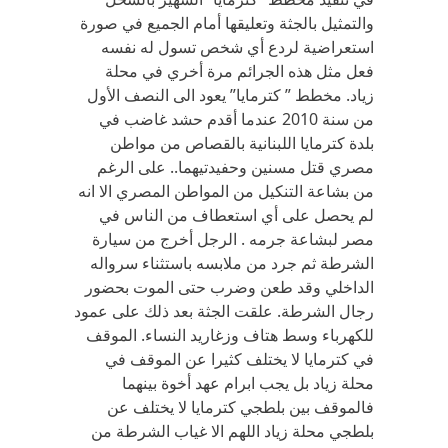
والتمثيل بالجثة وتعليقها أمام الجميع في صورة
استعراضية لردع أي شخص تسول له نفسه
فعل مثل هذه الجرائم مرة أخري في محلة
زياد. مخطط ” كترمايا” يعود الى النصف الأول
من سنة 2010 عندما أقدم حشد غاضب في
بلدة كترمايا اللبنانية بالقصاص من مواطن
مصري قتل مسنين وحفيدتيهما.. على الرغم
من بشاعة التنكيل من المواطن المصري الا انه
لم يحصل على أي استعطاف من الناس في
مصر لبشاعة جرمه . الرجل أخرج من سيارة
الشرطة ثم جرد من ملابسه باستثناء سرواله
الداخلي وقد طعن وضرب حتى الموت بحضور
رجال الشرطة. علقت الجثة بعد ذلك على عمود
للكهرباء وسط هتاف وزغاريد النساء. الموقف
في كترمايا لا يختلف كثيرا عن الموقف في
محلة زياد بل يجب ابرام عهد أخوة بينهما
فالموقف بين بلطجي كترمايا لا يختلف عن
بلطجي محلة زياد اللهم الا غياب الشرطة من