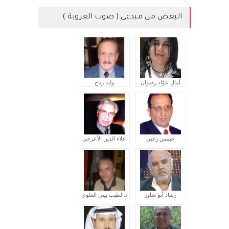
البعض من مبدعي ( صوت العروبة )
آمال عوّاد رضوان
وليد رباح
جيمس زغبي
علاء الدين الأعرجي
رشاد أبو شاور
د.الطيب بيتي العلوي