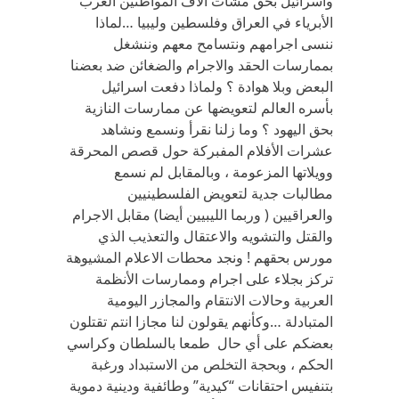
واسرائيل بحق مشات آلآف المواطنين العرب
الأبرياء في العراق وفلسطين وليبيا …لماذا
ننسى اجرامهم ونتسامح معهم وننشغل
بممارسات الحقد والاجرام والضغائن ضد بعضنا
البعض وبلا هوادة ؟ ولماذا دفعت اسرائيل
بأسره العالم لتعويضها عن ممارسات النازية
بحق اليهود ؟ وما زلنا نقرأ ونسمع ونشاهد
عشرات الأفلام المفبركة حول قصص المحرقة
وويلاتها المزعومة ، وبالمقابل لم نسمع
مطالبات جدية لتعويض الفلسطينيين
والعراقيين ( وربما الليبيين أيضا) مقابل الاجرام
والقتل والتشويه والاعتقال والتعذيب الذي
مورس بحقهم ! ونجد محطات الاعلام المشيوهة
تركز بجلاء على اجرام وممارسات الأنظمة
العربية وحالات الانتقام والمجازر اليومية
المتبادلة …وكأنهم يقولون لنا مجازا انتم تقتلون
بعضكم على أي حال طمعا بالسلطان وكراسي
الحكم ، وبحجة التخلص من الاستبداد ورغبة
بتنفيس احتقانات “كيدية” وطائفية ودينية دموية