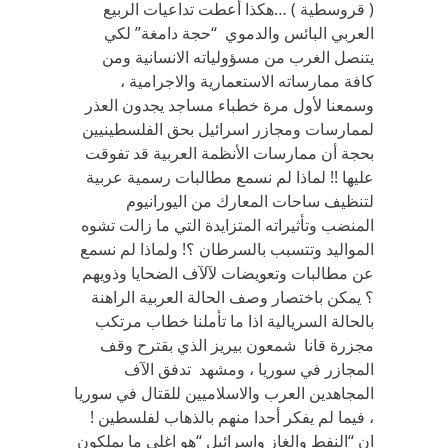
( قروسطية ) …هكذا أعطت تداعيات الربيع
العربي البائس والدموي “حجة دامغة” لكي
يتنصل الغرب من مسؤولياته الانسانية ومن
كافة ممارساته الاستعمارية والاجرامية ،
وسمعنا لأول مرة خطباء مساجد يجدون العذر
لممارسات ومجازر اسرائيل بحق الفلسطينيين
بحجة أن ممارسات الأنظمة العربية قد تفوقت
عليها !! لماذا لم نسمع مطالبات رسمية عربية
لتنظيف ساحات المعارك من اليورانيوم
المنضب وتأثيراته المتزايدة التي ما زالت تشوه
المواليد وتتسبب بالسرطان ؟! ولماذا لم نسمع
عن مطالبات وتعويضات لآلآف الضحايا وذويهم
؟ يمكن باختصار وصف الحالة العربية الراهنة
بالحالة السريالية اذا ما تأملنا خطاب مرتكب
مجزرة قانا شمعون بيريز الذي بقترح وقف
المجازر في سوريا ، ومشهد تدفق الآف
المجاهدين العرب والاسلاميين للقتال في سوريا
، فيما لم يفكر أحدا منهم بالذهاب لفلسطين !
ان “النفط والغاز واسرائيل “هو اغلى ما يملكون