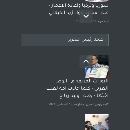
سوريا وتركيا واعادة الاعمار -
قلم : محمد فؤاد زيد الكيلاني
آراء حرة
18 فبراير، 2023
كلمة رئيس التحرير
بعد معارك قضائية طاحنة كتب
وترافع فيها بنفسه مرة اخرى..
الشيخ طارق يوسف يقهر
الحكومة الأمريكية ، فأعطوه
الثورات المزيفة في الوطن
الجنسية عن يد وهم صاغرون،
العربي - كلما جاءت امة لعنت
آراء حرة
,
مختارات
7 أبريل، 2023
اختها - بقلم : وليد ربا ح
كلمة رئيس التحرير
,
مختارات
18 أغسطس، 2021