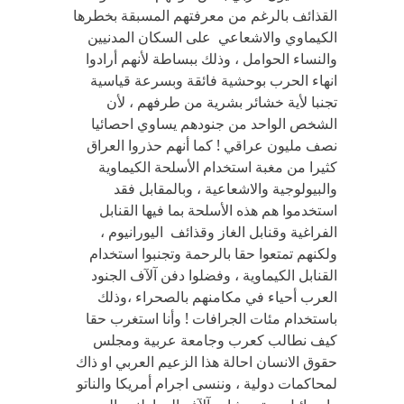
القذائف بالرغم من معرفتهم المسبقة بخطرها
الكيماوي والاشعاعي على السكان المدنيين
والنساء الحوامل ، وذلك ببساطة لأنهم أرادوا
انهاء الحرب بوحشية فائقة وبسرعة قياسية
تجنبا لأية خشائر بشرية من طرفهم ، لأن
الشخص الواحد من جنودهم يساوي احصائيا
نصف مليون عراقي ! كما أنهم حذروا العراق
كثيرا من مغبة استخدام الأسلحة الكيماوية
والبيولوجية والاشعاعية ، وبالمقابل فقد
استخدموا هم هذه الأسلحة بما فيها القنابل
الفراغية وقنابل الغاز وقذائف اليورانيوم ،
ولكنهم تمتعوا حقا بالرحمة وتجنبوا استخدام
القنابل الكيماوية ، وفضلوا دفن آلآف الجنود
العرب أحياء في مكامنهم بالصحراء ،وذلك
باستخدام مئات الجرافات ! وأنا استغرب حقا
كيف نطالب كعرب وجامعة عربية ومجلس
حقوق الانسان احالة هذا الزعيم العربي او ذاك
لمحاكمات دولية ، وننسى اجرام أمريكا والناتو