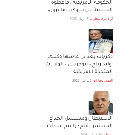
الحكومة الأمريكية ، فأعطوه
الجنسية عن يد وهم صاغرون،
آراء حرة
,
مختارات
7 أبريل، 2023
دكريات بغداد ٍ: عاشها وكتبها
:وليد رباح – نيوجرسي – الولايات
المتحدة الامريكية
القصة
,
مختارات
2 مارس، 2023
الاستيطان ومسلسل الخداع
المستمر – قلم : راسم عبيدات
منوعات
23 فبراير، 2023