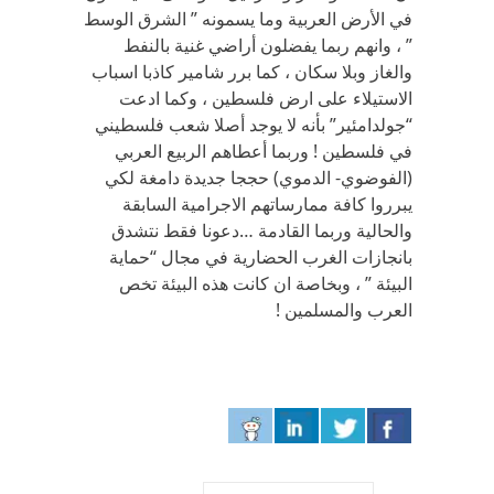
في الأرض العربية وما يسمونه ” الشرق الوسط
” ، وانهم ربما يفضلون أراضي غنية بالنفط
والغاز وبلا سكان ، كما برر شامير كاذبا اسباب
الاستيلاء على ارض فلسطين ، وكما ادعت
“جولدامئير” بأنه لا يوجد أصلا شعب فلسطيني
في فلسطين ! وربما أعطاهم الربيع العربي
(الفوضوي- الدموي) حججا جديدة دامغة لكي
يبرروا كافة ممارساتهم الاجرامية السابقة
والحالية وربما القادمة …دعونا فقط نتشدق
بانجازات الغرب الحضارية في مجال “حماية
البيئة ” ، وبخاصة ان كانت هذه البيئة تخص
العرب والمسلمين !