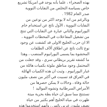
بهذه الصحراء ، علما بأنه يوجد في امريكا تشريع
خاص بسياسة التخلص من النفايات النووية
صدر العام 1982 .
وبالرغم من انه لا يوجد اكثر من نوعين من
النفايات النووية ، الأول ناتج عن استخدام خام
اليورانيوم والثاني عبارة عن النفايات التي تنتج
من تشغيل المفاعلات في المحطات النووية ،
الا ان حرب الخليج الاولى قد كشفت عن وجود
نوع ثالث ناتج عن اطلاق آلآف الطلقات
المحشوة بما يسمى اليورانيوم المنضب ، وهذا
ما كشفه تقرير بريطاني سري ، وقد جعلت من
المحتمل وجود مناطق ملوثة بكميات هائلة من
غبار اليورانيوم ، وثبت ان هذه الكميات الهائلة
في العراق قد تسببت في أكثر من نصف مليون
حالة وفاة ، وحالات لا يمكن حصرها من
الأمراض السرطانية وتشوه المواليد !
نستنتج مما سبق ان حياة بطة بحرية ميتة
ظهرت في مياه الخليج أهم بكثير من حياة
نصف مليون عربي بائس ، وأنهم استخدموا هذه