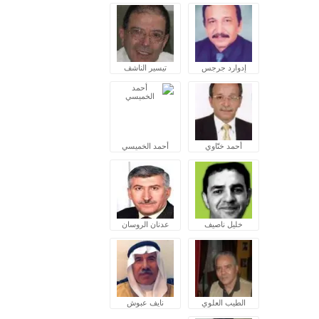
إدوارد جرجس
تيسير الناشف
أحمد ختّاوي
أحمد الخميسي
خليل ناصيف
عدنان الروسان
الطيب العلوي
نايف عبوش