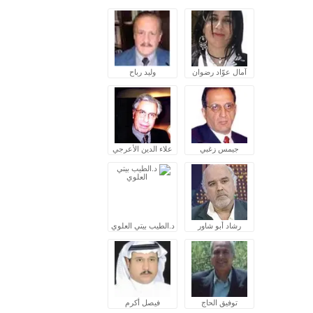
آمال عوّاد رضوان
وليد رباح
جيمس زغبي
علاء الدين الأعرجي
رشاد أبو شاور
د.الطيب بيتي العلوي
توفيق الحاج
فيصل أكرم