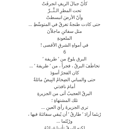
كأنّ جبالَ الريفِ انجرفَتْ
تحت المطرِ الـثَّــرِّ
وأنّ الأرضَ انبسطتْ
حتى كادت طنجةُ تغرقُ في المتوسِّطِ …
مثل سفائنِ ماجلاّنَ
الملعونةِ
في أمواهِ الشرقِ الأقصى !
6
البرق يلوحُ من ‘ طريفة ‘
تخاطَفَ البرقُ ، فجراً ، من ‘ طريفةَ ‘ …
كان الفجرُ أسوَدَ
حتى والمباني الضِخامُ البِيضُ ماثلةٌ
أمامَ نافذتي
البرقُ العجيبُ أتى من الجزيرةِ
تلك المشتهاةِ ؛
ترى الجزيرةَ رأيَ العينِ …
رُبتَما أرادَ ‘ طارقُ ‘ أن يُبقي سفائنَهُ فيها ،
ورُبّتَما …
لكنه البرقُ تأتينا غرائبُهُ