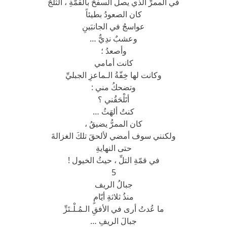
في الممرِّ الذي يصلُ السفحَ بالقمّةِ ، الثلجُ
كان الصعودُ بطيئاً
عواسجُ في الجانبَينِ
وعشبٌ ندِيٌّ …
وأصعدُ ؛
كانت أمامي
وكانت لها خِفّةُ الـماعزِ الجبليِّ
وتضحكُ مني :
أتَلْحَقُني ؟
كنتُ ألهَثُ …
كان الممرُّ يضيقُ ،
ولكنني سوف أمضي لألحقَ تلكَ الغزالةَ
حتى النهايةِ
في قمّةِ التلِّ ، حيثُ الخيول !
5
جبالُ الريف
منذُ ثلاثةِ أيّامٍ
ما عُدتُ أرى في الأفقِ الـمُـلْـتَزِّ
جبالَ الريفِ …