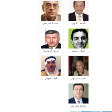
أحمد ختّاوي
أحمد الخميسي
خليل ناصيف
عدنان الروسان
الطيب العلوي
نايف عبوش
محمد هجرس