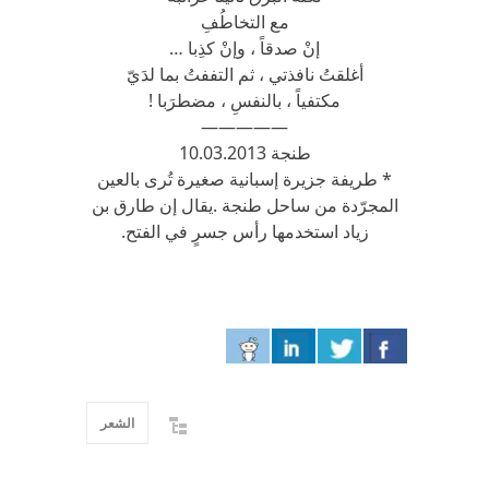
مع التخاطُفِ
إنْ صدقاً ، وإنْ كذِبا …
أغلقتُ نافذتي ، ثم التففتُ بما لدَيّ
مكتفياً ، بالنفسِ ، مضطرَبا !
—————
طنجة 10.03.2013
* طريفة جزيرة إسبانية صغيرة تُرى بالعين
المجرّدة من ساحل طنجة .يقال إن طارق بن
زياد استخدمها رأس جسرٍ في الفتح.
الشعر