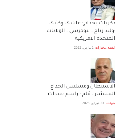
دكريات بغداد ٍ: عاشها وكتبها
:وليد رباح – نيوجرسي – الولايات
المتحدة الامريكية
القصة
,
مختارات
2 مارس، 2023
الاستيطان ومسلسل الخداع
المستمر – قلم : راسم عبيدات
منوعات
23 فبراير، 2023