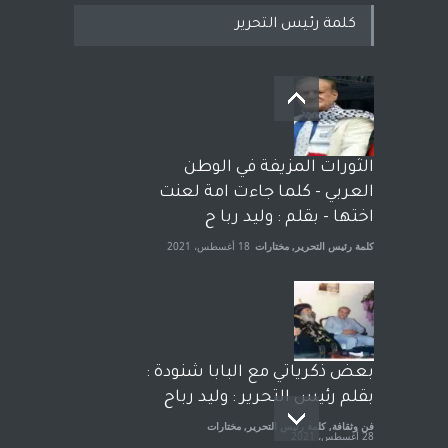
كلمة رئيس التحرير
بعد معارك قضائية طاحنة كتب
وترافع فيها بنفسه مرة اخرى..
الشيخ طارق يوسف يقهر
الحكومة الأمريكية ، فأعطوه
الثورات المزيفة في الوطن
الجنسية عن يد وهم صاغرون،
العربي - كلما جاءت امة لعنت
آراء حرة
,
مختارات
7 أبريل، 2023
اختها - بقلم : وليد ربا ح
كلمة رئيس التحرير
,
مختارات
18 أغسطس، 2021
بعض ذكرياتي مع البابا شنودة :
بقلم رئيس التحرير : وليد رباح
فن وثقافة
,
كلمة رئيس التحرير
,
مختارات
28 أغسطس، 2021