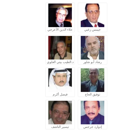
جيمس زغبي
علاء الدين الأعرجي
رشاد أبو شاور
د.الطيب بيتي العلوي
توفيق الحاج
فيصل أكرم
إدوارد جرجس
تيسير الناشف