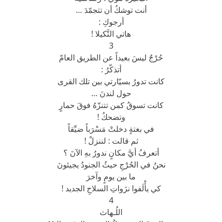
أنت توشكُ أن تتجمّدَ …
أرجوكِ :
هاتي التَّكيلا !
3
حُرْجٌ ليسَ بعيداً عن الطريق العامّ
أتذكّرُ :
كانت تدورُ بسيّارتي بين تلك القرى
حول لندنَ …
كانت تسوقُ كمن تتنزّهُ فوقَ حمارٍ
وتضحكُ !
في بغتةٍ دخلتْ مَسْرَباً ضيِّقاً
ثم قالت : لننزلْ !
أتعرفُ أيَّ مكانٍ ندورُ بهِ الآنَ ؟
نحنُ في الحُرْجِ حيثُ الجنودُ يجيئونَ
ما بين يومٍ وآخرَ
كي يأْلَفوا نزَواتِ السلاحِ الجديد !
4
اللُـهاث