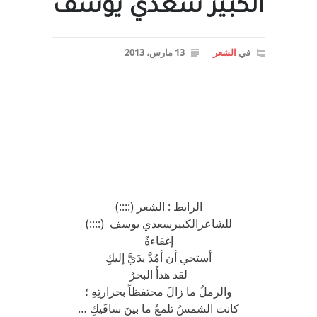
الكبير سعدي يوسف
في
الشعر
13 مارس، 2013
الرابط : الشعر (::::)
للشاعرالكبيرسعدي يوسف (::::)
إغفاءةٌ
أستحي أن أمُدَّ يدَيَّ إليكِ
لقد هدأَ البحرُ
والرملُ ما زالَ محتفظاً بحرارتِهِ ؛
كانت الشمسُ تلمعُ ما بينَ ساقَيكِ …