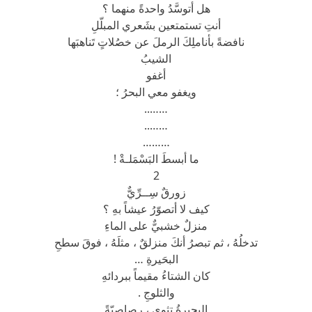
هل أتوسَّدُ واحدةً منهما ؟
أنتِ تستمتعين بشَعري المبلّلِ
نافضةً بأناملِكَ الرملَ عن خصُلاتٍ تَناهبَها
الشيبُ
أغفو
ويغفو معي البحرُ ؛
……..
……..
………
ما أبسطَ البَسْمَلـةْ !
2
زورقٌ سِــرِّيٌّ
كيف لا أتصوّرُ عيشاً بهِ ؟
منزلٌ خشبيٌّ على الماءِ
تدخلُهُ ، ثم تبصرُ أنكَ منزلقٌ ، مثلَهُ ، فوقَ سطحِ
البحَيرةِ …
كان الشتاءُ مقيماً ببردائهِ
والثلوجِ .
البحيرةُ تثوي ، رصاصيّةً