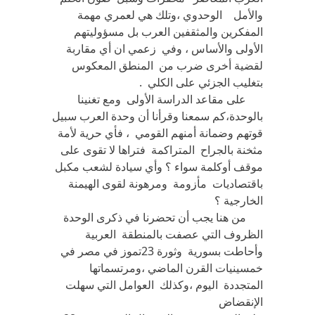
والأمل الوحدوي ،وتلك هي لعمري مهمة
المفكرين والمثقفين العرب بل مسؤوليتهم
الأولى والأساس ، وفي زعمي ان أي مقاربة
لقضية أخرى ضرب من المنطق المعكوس
بتغليب الجزئي على الكلي .
على مقاعد الدراسة الأولى ومع تغنينا
بالوحدة،كم سمعنا وقرأنا أن وحدة العرب سبيل
قوتهم وضمانة أمنهم القومي ، فأي حرية لأمة
مثخنة بالجراح المتراكمة فتراها لا تقوى على
موقف أوكلمة سواء ؟ وأي سيادة لشعب مكبل
باقتصاديات مأزومة ومرهونة لقوى الهيمنة
الخارجية ؟
من هنا يجب أن تحضرنا في ذكرى الوحدة
الظروف التي عصفت بالمنطقة العربية
وأحاطت بسورية وثورة 23تموز في مصر في
خمسينيات القرن الماضي ،ومرتسماتها
المتجددة اليوم ،وكذلك العوامل التي سهلت
الإنقضاض