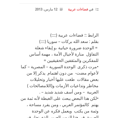
في
فضاءات عربية
12 مارس، 2013
الرابط :؛ فضاءات عربية (::::)
بقلم : سعد الله بركات – سوريا (::::)
= الوحدة ضرورة حياتية ،و إبقاء شعلة
التفاؤل منارة لأجيال الأمة ، مهمة أساس
للمفكرين والمثقفين الحقيقيين =
•مرت ذكرى الوحدة السورية – المصرية – كما
لأعوام مضت- من دون اهتمام يذكر إلا من
بعض مقالات طغت عليها أخبار وتحليلات
مخاطر وتداعيات الأزمات و(اللامصالحات )
العربية – ومن أسف شديد شديد – .
•لكن هذا البعض يبعث على الغبطة لأنه ثمة من
يهتم كالمؤتمر العربي ، ومن يفرد مساحة ،
وثمة من يكتب ويعمل فكره عن الوحدة
العربية في هذا الزمن العربي الذي نحار في