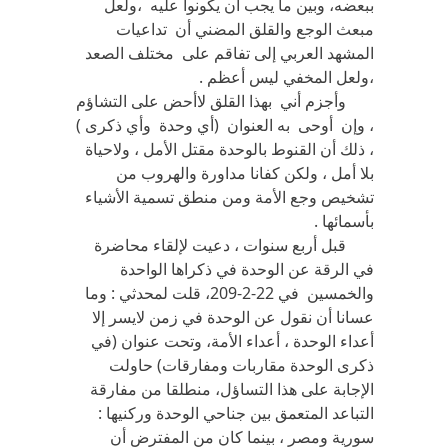
ببعضه، وبين ما يجب أن يكونوا عليه ،ولعل
مبعث الوجع والقلق المضني أن تداعيات
المشهد العربي إلى تفاقم على مختلف الصعد
،ولعل المخفي ليس أعظم .
وأجزم أني بهذا القلق لاأحض على التشاؤم
، وإن أوحى به العنوان (أي وحدة وأي ذكرى )
، ذلك أن القنوط بالوحدة مقتل الأمل ، ولاحياة
بلا أمل ، ولكن كفانا مداورة والهروب من
تشخيص وجع الأمة ومن منطق تسمية الأشياء
بأسمائها .
قبل أربع سنوات ، دعيت لإلقاء محاضرة
في الرقة عن الوحدة في ذكراها الواحدة
والخمسين في 22-2-209، قلت لمحدثي : وما
عسانا أن نقول عن الوحدة في زمن لايسر إلا
أعداء الوحدة ، أعداء الأمة، وتحت عنوان (في
ذكرى الوحدة مقاربات ومفارقات) حاولت
الإجابة على هذا التساؤل، منطلقا من مفارقة
التباعد المتعمق بين جناحي الوحدة وركنيها :
سورية ومصر ، بينما كان من المفترض أن