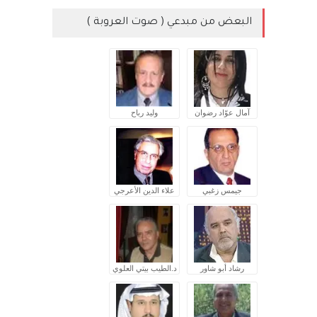
البعض من مبدعي ( صوت العروبة )
آمال عوّاد رضوان
وليد رباح
جيمس زغبي
علاء الدين الأعرجي
رشاد أبو شاور
د.الطيب بيتي العلوي