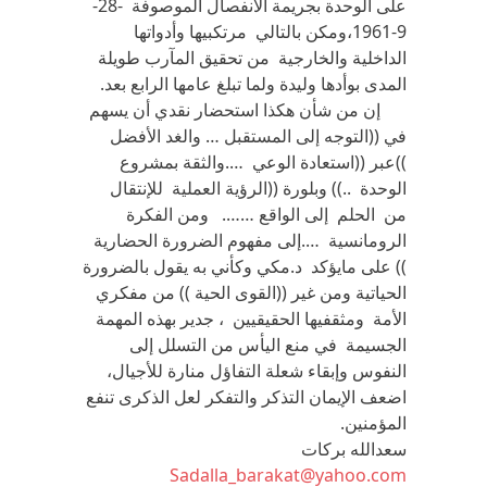
على الوحدة بجريمة الانفصال الموصوفة -28-
9-1961،ومكن بالتالي مرتكبيها وأدواتها
الداخلية والخارجية من تحقيق المآرب طويلة
المدى بوأدها وليدة ولما تبلغ عامها الرابع بعد.
إن من شأن هكذا استحضار نقدي أن يسهم
في ((التوجه إلى المستقبل … والغد الأفضل
))عبر ((استعادة الوعي ….والثقة بمشروع
الوحدة ..)) وبلورة ((الرؤية العملية للإنتقال
من الحلم إلى الواقع ……. ومن الفكرة
الرومانسية ….إلى مفهوم الضرورة الحضارية
)) على مايؤكد د.مكي وكأني به يقول بالضرورة
الحياتية ومن غير ((القوى الحية )) من مفكري
الأمة ومثقفيها الحقيقيين ، جدير بهذه المهمة
الجسيمة في منع اليأس من التسلل إلى
النفوس وإبقاء شعلة التفاؤل منارة للأجيال،
اضعف الإيمان التذكر والتفكر لعل الذكرى تنفع
المؤمنين.
سعدالله بركات
Sadalla_barakat@yahoo.com