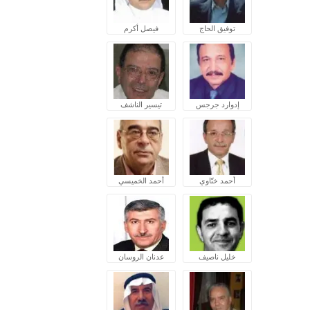
توفيق الحاج
فيصل أكرم
إدوارد جرجس
تيسير الناشف
أحمد ختّاوي
أحمد الخميسي
خليل ناصيف
عدنان الروسان