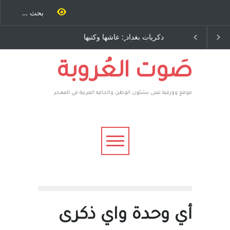
 طاحنة كتب
دكريات بغداد ٍ: عاشها وكتبها
الاستيطان ومسلسل الخ
 مرة اخرى..
:وليد رباح – نيوجرسي –
المستمر - قلم : راسم عبي
 يوسف يقهر
الولايات المتحدة الامريكية
ية ، فأعطوه
هم صاغرون،
صَوت العُروبة
موقع وورقية تعنى بشئون الوطن والجاليه العربية في المهجر
أي وحدة واي ذكرى