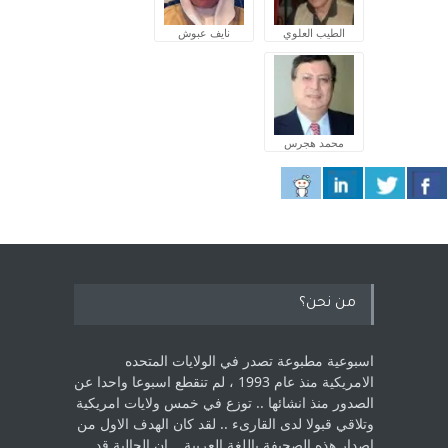
الطيب العلوي
نايف عبوش
محمد هجرس
من نحن؟
اسبوعية مطبوعة تصدر في الولايات المتحده
الامريكية منذ عام 1993 ، لم ‏تنقطع اسبوعا واحدا عن
الصدور منذ انشائها .. توزع في خمس ولايات امريكية
‏وتلاقي قبولا لدى القارىء ..‏ لقد كان الهدف الاول من
اصدار هذه الصحيفة باللغة العربية .. ان الجالية قد