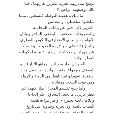
ترسخ مبادرتهما لحرب تشرين تقاربهما ، فما
بالك بوضعهما الراهن ؟!
ما بالك بالقضية البوصلة فلسطين ، بينما
سلطتها سلطتان ، والتضامن
العربي غاب حتى عن بيانات المجاملة
والتصريحات الصحفية ، ليطغى التناحر وتبادل
الإتهامات وبالتالي الانحدارفي النكوص القطري
والتنازع الداخلي مع لازمة الحديث – وحسب –
عن حورات و مصالحات وطنية = بينية لمكونات
القطر الواحد.
السودان صار سودانين وهاهو التنازع سيد
الموقف مع دولة جنوبه الوليدة بعد حمل مديد
استغرق عقودا و ثمنا باهظا من الدماء والأرواح
ومن قوت الشعب ومعاناته .
وأما شبح تقسيم المجزأ أصلا، فيهدد غير
قطر غربي ، ما يجعل التساؤل أكثر إلحاحا
وإيلاما ، لعله يجترح – وعبر قراءة نقدية
لأسباب نكسة اول تجربة وحدوية في تاريخ
العرب المعاصر– محفزات وسبل صون الحلم