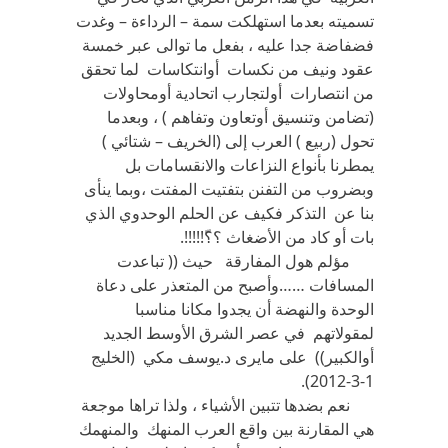
تسميته بعدما استهلكت سمة – الرداءة – وغدت
فضفاضة جدا عليه ، بفعل ما توالى عبر خمسة
عقود ونيف من نكسات أوانتكاسات لما تحقق
من انتصارات أولتجارب اتحادية أومحاولات
(تضامن وتنسيق أوتعاون وتفاهم ) ، وبعدما
تحول (ربيع ) العرب إلى (الخريف – شتائي )
يمطرنا بأنواع النزاعات والانقسامات بل
وبضروب من التفنن بتفتيت المفتت ،وبما ينأى
بنا عن التذكر فكيف عن الحلم الوحدوي الذي
بات أو كاد من الأضغاث ؟؟ّ!!!!!.
مؤلم هول المفارقة حيث (( تباعدت
المسافات ……وأصبح من المتعذر على دعاة
الوحدة والنهضة أن يجدوا مكانا مناسبا
لمقولاتهم في عصر الشرق الأوسط الجديد
أوالكبير)) على مايرى د.يوسف مكي (الخليج
1-3-2012).
نعم بضدها تتبين الأشياء ، ولذا تراها موجعة
هي المقارنة بين واقع العرب المنهك والمنهمك