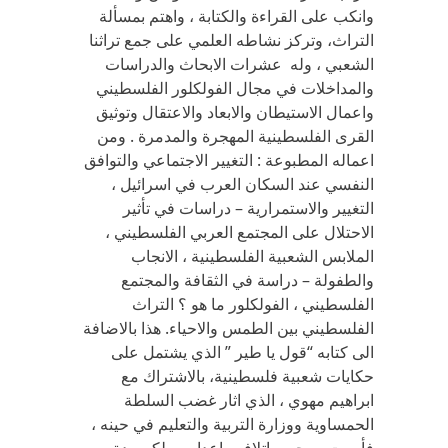
وانكب على القراءة والكتابة ، واهتم بمسألة
التراث، وتركز نشاطه العلمي على جمع تراثنا
الشعبي ، وله عشرات الابحاث والدراسات
والمداخلات في مجال الفولكلور الفلسطيني
واعمال الاستيطان والابعاد والاعتقال وتوثيق
القرى الفلسطينية المهجرة والمدمرة . ومن
اعماله المطبوعة : التغيير الاجتماعي والتوافق
النفسي عند السكان العرب في اسرائيل ،
التغيير والاستمرارية – دراسات في تأثير
الاحتلال على المجتمع العربي الفلسطيني ،
الملابس الشعبية الفلسطينية ، الانجاب
والطفولة – دراسة في الثقافة والمجتمع
الفلسطيني ، الفولكلور ما هو ؟ التراث
الفلسطيني بين الطمس والاحياء. هذا بالاضافة
الى كتابه “قول يا طير ” الذي يشتمل على
حكايات شعبية فلسطينية، بالاشتراك مع
ابراهيم مهوي ، الذي اثار غضب السلطة
الحمساوية ووزارة التربية والتعليم في حينه ،