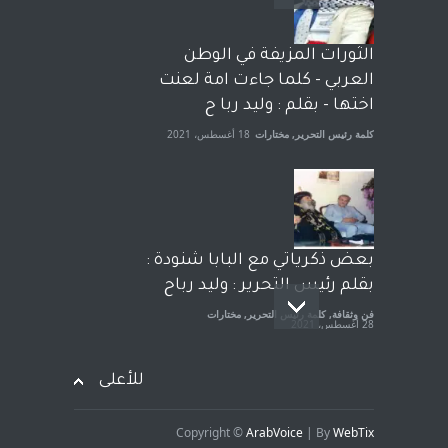
وترافع فيها بنفسه مرة اخرى..
الشيخ طارق يوسف يقهر
الحكومة الأمريكية ، فأعطوه
الثورات المزيفة في الوطن
الجنسية عن يد وهم صاغرون،
العربي - كلما جاءت امة لعنت
آراء حرة
,
مختارات
7 أبريل، 2023
اختها - بقلم : وليد ربا ح
كلمة رئيس التحرير
,
مختارات
18 أغسطس، 2021
بعض ذكرياتي مع البابا شنودة :
بقلم رئيس التحرير : وليد رباح
فن وثقافة
,
كلمة رئيس التحرير
,
مختارات
28 أغسطس، 2021
للأعلى
Copyright ©
ArabVoice
| By
WebTix