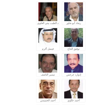
رشاد أبو شاور
د.الطيب بيتي العلوي
توفيق الحاج
فيصل أكرم
إدوارد جرجس
تيسير الناشف
أحمد ختّاوي
أحمد الخميسي