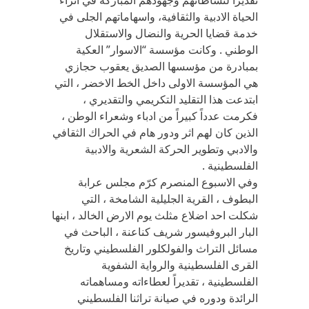
تقديراً لنشاطاتهم وجهودهم المباركة في اثراء
الحياة الادبية والثقافية، واسهاماتهم الجلى في
خدمة قضايا الحرية والنضال والاستقلال
الوطني . وكانت مؤسسة “الاسوار” العكية
بمبادرة من مؤسسها الصديق يعقوب حجازي
هي المؤسسة الاولى داخل الخط الاخضر ، التي
ابتدعت هذا التقليد التكريمي والتقديري ،
فكرمت عدداً كبيراً من ادباء وشعراء الوطن ،
الذين كان لهم اثر ودور هام في الحراك الثقافي
والادبي وتطوير الحركة الشعرية والادبية
الفلسطينية .
وفي الاسبوع المنصرم كرّم مجلس عرابة
البطوف ، القرية الجليلية الشامخة ، التي
شكلت احد اضلاع مثلث يوم الارض الخالد ، ابنها
البار البروفيسور شريف كناعنة ، الباحث في
مسائل التراث والفولكلور الفلسطيني وتاريخ
القرى الفلسطينية والرواية الشفوية
الفلسطينية ، تقديراً لعطاءاته ومساهماته
الرائدة ودوره في صيانة تراثنا الفلسطيني