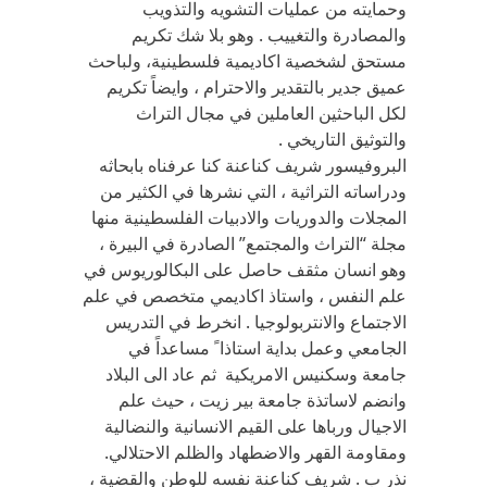
وحمايته من عمليات التشويه والتذويب
والمصادرة والتغييب . وهو بلا شك تكريم
مستحق لشخصية اكاديمية فلسطينية، ولباحث
عميق جدير بالتقدير والاحترام ، وايضاً تكريم
لكل الباحثين العاملين في مجال التراث
والتوثيق التاريخي .
البروفيسور شريف كناعنة كنا عرفناه بابحاثه
ودراساته التراثية ، التي نشرها في الكثير من
المجلات والدوريات والادبيات الفلسطينية منها
مجلة “التراث والمجتمع” الصادرة في البيرة ،
وهو انسان مثقف حاصل على البكالوريوس في
علم النفس ، واستاذ اكاديمي متخصص في علم
الاجتماع والانتربولوجيا . انخرط في التدريس
الجامعي وعمل بداية استاذا ً مساعداً في
جامعة وسكنيس الامريكية ثم عاد الى البلاد
وانضم لاساتذة جامعة بير زيت ، حيث علم
الاجيال ورباها على القيم الانسانية والنضالية
ومقاومة القهر والاضطهاد والظلم الاحتلالي.
نذر ب . شريف كناعنة نفسه للوطن والقضية ،