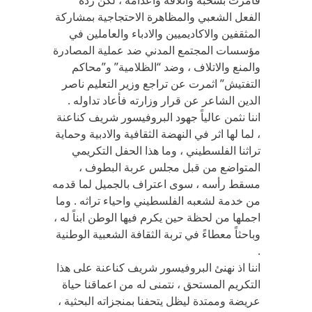
فأمرت بسحبه واتلافه واعدامه ، لكن ردة
الفعل الشعبي والمظاهرة الاحتجاجية بمشاركة
المثقفين والاكاديميين والادباء والعاملين في
مؤسسات المجتمع المدني ضد عملية المصادرة
والمنع والاتلاف ، وضد “الظلامية” و”محاكم
التفتيش” اثمرت عن تراجع وزير التعليم ناصر
الدين الشاعر عن قرار وزارته فأعاد تداوله .
اننا نثمن عالياً جهود البروفيسور شريف كناعنة
، لما لها اثر في النهضة الثقافية والادبية وحماية
تراثنا الفلسطيني ، وما هذا الحفل التكريمي
المتواضع من قبل مجلس عربة البطوف ،
مسقط رأسه ، سوى اعتراف بالجميل لما قدمه
من خدمة لشعبه الفلسطيني واحياء تراثه . وما
اجملها من لحظة حين يكرم فيها الوطن ابناً له ،
وباحثاً معطاءً في تربة الثقافة الشعبية الوطنية
.
اننا اذ نهنئ البروفيسور شريف كناعنة على هذا
التكريم المستحق ، نتمنى له من اعماقنا حياة
عريضة وممتدة ليظل يتحفنا بمنجزاته البحثية ،