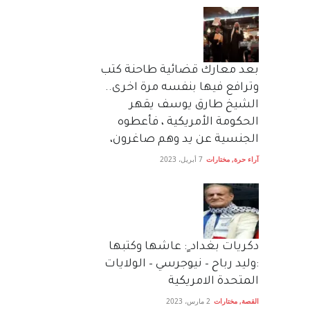
بعد معارك قضائية طاحنة كتب
وترافع فيها بنفسه مرة اخرى..
الشيخ طارق يوسف يقهر
الحكومة الأمريكية ، فأعطوه
الجنسية عن يد وهم صاغرون،
آراء حرة
,
مختارات
7 أبريل، 2023
دكريات بغداد ٍ: عاشها وكتبها
:وليد رباح – نيوجرسي – الولايات
المتحدة الامريكية
القصة
,
مختارات
2 مارس، 2023