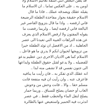
قد يظن البعض انني اسفه تعاليم الاسلام ولا
اومن به .. على العكس تماما .. ان الاسلام ما
يقبله عقلك ويصدقه عملك .. فاذا ما قال
الاسلام حقيقة بجواز مفاخذة الطفلة الرضيعة
فاني ارفضه .. واذا ما قال بتزويج القاصر غير
البالغة فاني ارفضه ايضا .. ولربما رفضت ما
يقوله المفتون ولا ارفض الاسلام الذي يعزف
عن هذه التراهات الغبية التي تعيدنا الى عصر
الجاهلية .. اذ من الافضل ان توئد الطفلة خيرا
من تزويجها لحيوان ابكم لا يدري ما هو فاعل ..
الاسلام كما هي الاديان الاخرى دين عظيم يدعو
للفضيله .. ولا يدعو لقتل حقوق الطفلة وايداعها
الى جنون نفسي قد لا تشفى منه ابدا ..
انه عقلك الذي تفكر به .. فان رأيت ما ينافيه
فاعزف عنه .. وان رأيت ان فيه منفعة فانت
مسلم حقا .. والا .. فانت وحش من وحوش
الغاب أو حصان يصلح للسباق .. وربما حمار
يصلح لنقل الماء والحطب فقط .. في عصر
اندثرت فيه الحمير واستعيض عنها بالطائرة