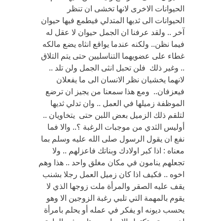
الحيوانات الاخرى لانها تخشى ان تنظر
الحيوانات الى ثديها المتدلي فيطمع فيها حيوان
آخر .. ولقد عرفنا ان الجمل حيوان لا عقل له
فيما نظن.. ولكنه عندما يواقع انثاه يضع مالكه
غطاء على عضويهما التناسليين حتى يتم التلاق
.. وغير ذلك فلن تحبل انثى الجمل ولن تلد ..
لانهما يخشيان نظر الانسان الى ما يفعلان
فيعزفان.. ومع هذا سمعنا من يجيز ان ترضع
الموظفة زميلها في العمل .. وان تدلي ثديها
لتلقم ذلك الزميل بعض اللبن حتى يتخاويان ..
أوليس الثدي من موجبات الرغبة ؟.. والا فما
نفع ان يقول الرسول صلى الله عليه وسلم بما
معناه : اذا كبر اولادك وبناتك فاعزلهم .. ولا
تجعلهم ينامون في مكان مغلق واحد .. هذا وهم
اخوه .. فكيف اذا كان زميل العمل رجلا بشنب
يقف عليه الصقر والمرأة ملت زوجها الذي لا
يقوم بالمهمة التي تلبي رغبة الزوجين الا وهو
يحسب ديونه او يفكر في عمله أو يحلم بامرأة