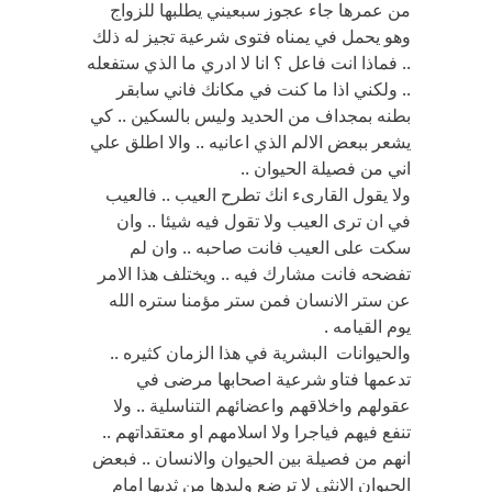
من عمرها جاء عجوز سبعيني يطلبها للزواج
وهو يحمل في يمناه فتوى شرعية تجيز له ذلك
.. فماذا انت فاعل ؟ انا لا ادري ما الذي ستفعله
.. ولكني اذا ما كنت في مكانك فاني سابقر
بطنه بمجداف من الحديد وليس بالسكين .. كي
يشعر ببعض الالم الذي اعانيه .. والا اطلق علي
اني من فصيلة الحيوان ..
ولا يقول القارىء انك تطرح العيب .. فالعيب
في ان ترى العيب ولا تقول فيه شيئا .. وان
سكت على العيب فانت صاحبه .. وان لم
تفضحه فانت مشارك فيه .. ويختلف هذا الامر
عن ستر الانسان فمن ستر مؤمنا ستره الله
يوم القيامه .
والحيوانات البشرية في هذا الزمان كثيره ..
تدعمها فتاو شرعية اصحابها مرضى في
عقولهم واخلاقهم واعضائهم التناسلية .. ولا
تنفع فيهم فياجرا ولا اسلامهم او معتقداتهم ..
انهم من فصيلة بين الحيوان والانسان .. فبعض
الحيوان الانثى لا ترضع وليدها من ثديها امام