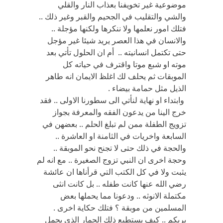
موضوعية غير تخويفنا بعذاب النار والقلي
والشي والتقليب في الجحيم والقبر وغير ذلك ..
فتلك امور نعلمها ولا ننكرها ولكنها مؤجلة ..
والانسان في هذا العصر يريد شيئا غير مؤجل
حتى تكتمل انسانيته .. أم ان الحلول تأتي بعد
موته او شبع موتا واقترف في حياته كل
الموبقات ثم يحلف لك اغلظ الايمان انه طاهر
الذيل مثل حمامة بيضاء .
وابتداء او نهاية لنأتي الى سطورنا الاولى .. فقد
خرج الينا من يدعون الفقه والمعرفة بجواز
تزويج الطفلة ممن لم تبلغ الحلم .. بعضهن في
السابعة واخريات في الثامنة او العاشرة ..
والحجة في ذلك حتى لا تجنح نحو الموبقة ..
وحجة اخرى ان النبي تزوج الصغيرة .. مع انه لم
يثبت ولا في كل الكتب التي قرأناها ان عائشة
رضي الله عنها كانت طفله .. بل كانت انثى
مكتملة الانوثه .. ودعونا مما يحملها بعض
المسلمين من موبقة ؟ فتلك حكاية اخرى .
بربكم .. كيف يستطيع ذلك الحمار الذي يحمل