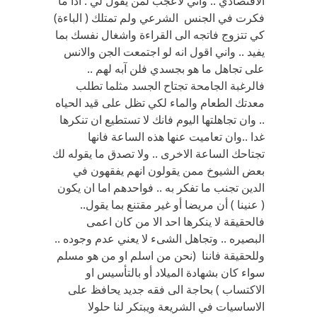
الاقتصادي .. واني لاعجب لمن يقول لي : اذا ما
فكرت في الجنس الشرعي ولم تمتلك ( الباءة)
كي تتزوج فاتجه الى القراءة واشغال نفسك بما
يفيد .. واني اقول انه لو اجتمعت الجن والانس
على تجاهل ما هو بجسدي فلن آبه لهم ..
فالرغبة الجامحة تجتاح الجسد مثلما تطلب
معدتك الطعام والماء لكي تظل على قيد الحياه
.. وان تجاهلتها اليوم فانك لا تستطيع ان تنكرها
غدا ..وان تعاميت عنها هذه الساعة فانها
تجتاحك الساعة الاخرى .. ولا تصدق ما يقوله لك
بعض الشيوخ ممن يقولون انهم يفقهون في
الدين تجنب ما تفكر به .. فواحدهم اما ان يكون
( عنينا ) أن مريضا أو غير مقتنع بما يقول..
فالحقيقة لا ينكرها احد الا من كان اعمى
البصيره .. وتجاهل الشىء لا يعني عدم وجوده ..
وللحقيقة فاننا (نحن من اسلم او من هو مسلم
سواء كان بشهادة الميلاد أو بالتأسيس او
الاكتساب ) بحاجة الى فقه جديد يحافظ على
الاساسيات في الشريعة ويبتكر لنا حلولا