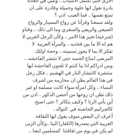
اخرى حتى تكتمل الاسباب .. وتلبي في العادة
بادرة تقول انها حلوة وجميلة وقادرة على ان
تمتع نفسها .. فما العيب اذن ؟
ولقد سمعنا وقرأنا عن زواج المسيار والزواج
الصيفي والريفي والسفري وما الى ذلك .. وفتاو
(شرعية) تجيز هذا الامر .. وكأن الرجل العربي لا
هم له الا ما بين فخذيه .. والمرأة العربية لا
تفكر الا بما لا يجوز تسميته .. وحجة اولئك
المرضى امتاع الجسد حتى لا تنتشر الفاحشه ..
ومن ادراكم اذا ما كنتم لا تلجون الفاحشة انها
منتشرة كانتشار النار في الهشيم .. فكل رجل
في هذا العالم يظن ان محارمه من اشرف
النساء .. وكل امرأة سواء كانت مسلمة او غير
ذلك تظن ان زوجها من أحصن الذكور .. اذن من
أين يأتي الزنا ؟ وكيف يتكاثر ؟ حتى اصبح
كالجراثيم الحاضنة في التوالد .
أعرف ان البعض سوف يقول انها الثقافة
الغربية التي يصدرها (الكفار) الينا ..وكأن الزنى
لم يكن في يوم من ثقافتنا كمسلمين ايضا ..