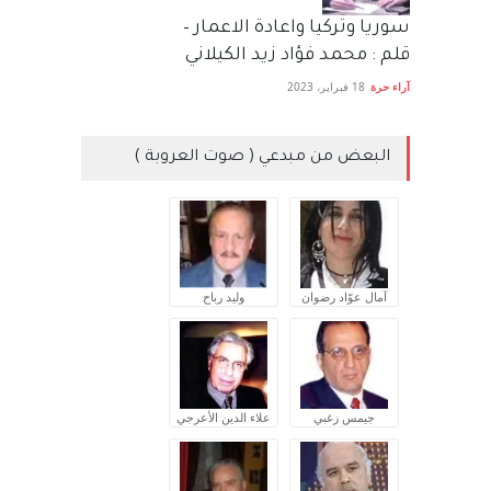
سوريا وتركيا واعادة الاعمار –
قلم : محمد فؤاد زيد الكيلاني
آراء حرة
18 فبراير، 2023
البعض من مبدعي ( صوت العروبة )
آمال عوّاد رضوان
وليد رباح
جيمس زغبي
علاء الدين الأعرجي