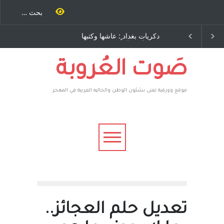
دكريات بغداد ٍ: عاشها وكتبها
الاستيطان ومسلسل الخداع
:وليد رباح – نيوجرسي –
المستمر - قلم : راسم عبيدات
الولايات المتحدة الامريكية
صَوت العُروبة
موقع وورقية تعنى بشئون الوطن والجاليه العربية في المهجر
تعديل حلم العجائز..