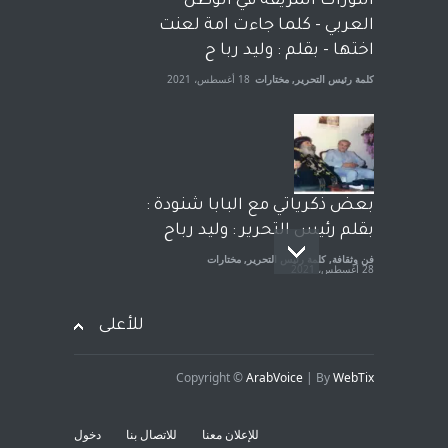
الثورات المزيفة في الوطن
الجنسية عن يد وهم صاغرون،
العربي - كلما جاءت امة لعنت
آراء حرة
,
مختارات
7 أبريل، 2023
اختها - بقلم : وليد ربا ح
كلمة رئيس التحرير
,
مختارات
18 أغسطس، 2021
بعض ذكرياتي مع البابا شنودة :
بقلم رئيس التحرير : وليد رباح
فن وثقافة
,
كلمة رئيس التحرير
,
مختارات
28 أغسطس، 2021
للأعلى
Copyright ©
ArabVoice
| By
WebTix
افتتاحية صوت العروبة : شهادة
خلو من الارهاب - بقلم : وليد
للإعلان معنا
للاتصال بنا
دخول
رباح