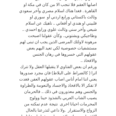
اصابها العقم فلا تنجب الا من كان في مكة او
القاهرة . فغدا هناك اسلام مصري وآخر سعودي
وثالث باكستاني ورابع اردني أو سوري او
فلبيني او هندي او أفغاني .. ناهيك عن اسلام
شيعي وآخر سني وثالث علوي ورابع احمدي ..
وطاجيكي وبشتوني.. وكأن عقولنا اصبحت
مرهونة لاولئك المرضى الذين يجب ان تبنى لهم
مستشفيات خصوصية لكي تعيد اليهم بعض
عقولهم التي خسروها في رهان الجنس
والافخاذ ..
ورغم ان بعض الفتاوي لا يتقبلها العقل ولا تترك
اثرا ( كالضراط على البلاط) فان مجرد صدورها
يعني اننا امام أناس اصاب عقولهم العفن فغدت
لا تفكر الا بالافخاذ والاجساد والنعومة والطراوة
والجنس وهم معذورون في ذلك .. فالحرمان
يصيب الشاب العربي بالشذوذ حينا وولوج
المحرمات احيانا اخرى نتيجة عدم تمكنه من
الزواج والاستقرار .ولا داعي لتذرعنا بالحال