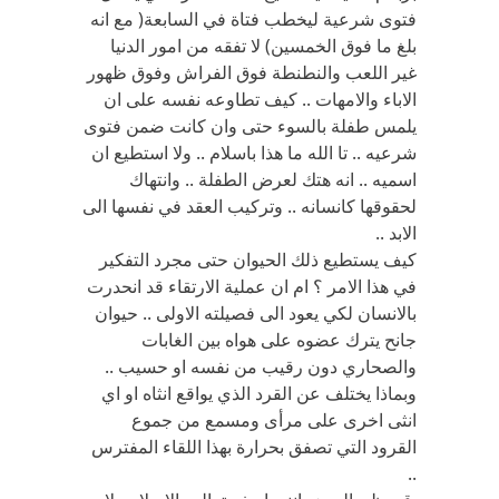
فتوى شرعية ليخطب فتاة في السابعة( مع انه
بلغ ما فوق الخمسين) لا تفقه من امور الدنيا
غير اللعب والنطنطة فوق الفراش وفوق ظهور
الاباء والامهات .. كيف تطاوعه نفسه على ان
يلمس طفلة بالسوء حتى وان كانت ضمن فتوى
شرعيه .. تا الله ما هذا باسلام .. ولا استطيع ان
اسميه .. انه هتك لعرض الطفلة .. وانتهاك
لحقوقها كانسانه .. وتركيب العقد في نفسها الى
الابد ..
كيف يستطيع ذلك الحيوان حتى مجرد التفكير
في هذا الامر ؟ ام ان عملية الارتقاء قد انحدرت
بالانسان لكي يعود الى فصيلته الاولى .. حيوان
جانح يترك عضوه على هواه بين الغابات
والصحاري دون رقيب من نفسه او حسيب ..
وبماذا يختلف عن القرد الذي يواقع انثاه او اي
انثى اخرى على مرأى ومسمع من جموع
القرود التي تصفق بحرارة بهذا اللقاء المفترس
..