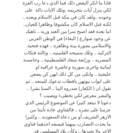
فاذا ما انكر البعض ذلك فما الذي دعا رب العزة
لكي ينزل آيات بتحريمه .وتلك الايات دالة على
وجوده ..ولقد كان في مكة قبل الاسلام وبعده ..
لكنه قبل الاسلام كان مكشوفا وظاهرا للعيان..
اما بعده فقد اصبح سرا بين العبد وربه .. ناهيك
عن وجود شوارع ( البغاء) في الوطن العربي
والاسلامي بصورة بينة وظاهرة .. فهذه فتحية
التركيه .. وتلك سميحه الفلبينيه .. وثالثة فتكات
المصريه .. ورابعة سعاد الفلسطينية .. وخامسة
لبنانية واخرى سورية وعاشرة عراقية او
خليجية .. وانكى من كل ذلك انهن كن يضعن
على ابواب بيوتهن يافطات تدعوك للمتعه .. ثم
نقول ان ( الكفار) صدروه الينا .. السنا بشرا ..
والبشر معرض لكي يخطىء ويصيب ؟
دعونا لا نبتعد كثيرا عن الموضوع الرئيس الذي
عزمنا على نشره .. فالفتاوي عادة تأتينا من
الازهر الشريف أو من دعاة السعوديه .. وكثيرا
ما يحدث التضارب بينهما فيسفه احدهما فتاوي
الاخر ولا يجيزها .. وكأن بلاد المسلمين قد