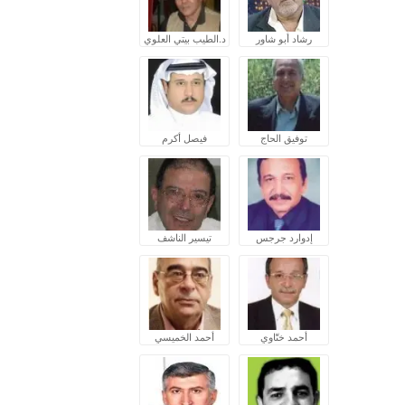
رشاد أبو شاور
د.الطيب بيتي العلوي
توفيق الحاج
فيصل أكرم
إدوارد جرجس
تيسير الناشف
أحمد ختّاوي
أحمد الخميسي