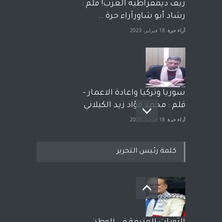
زيف ديمقراطية الغرب! قلم :
رشاد أبو شاورآراء حرة ..
آراء حرة
18 فبراير، 2023
سوريا وتركيا واعادة الاعمار -
قلم : محمد فؤاد زيد الكيلاني
آراء حرة
18 فبراير، 2023
كلمة رئيس التحرير
بعد معارك قضائية طاحنة كتب
وترافع فيها بنفسه مرة اخرى..
الشيخ طارق يوسف يقهر
الحكومة الأمريكية ، فأعطوه