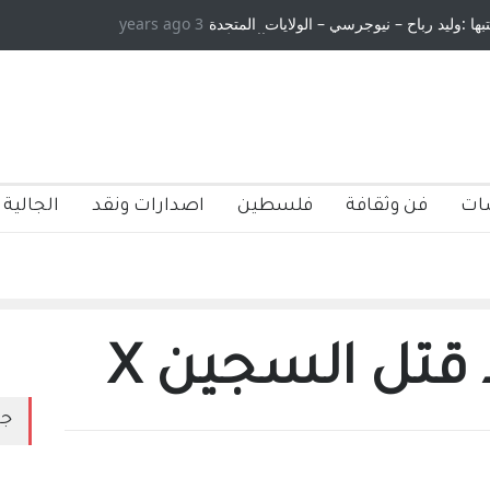
تبها :وليد رباح – نيوجرسي – الولايات المتحدة
3 years ago
الامريكية
ات
فن وثقافة
فلسطين
اصدارات ونقد
الجالية 
 قتل السجين X
جد