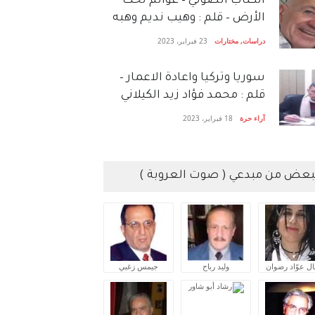
الكتاب الصَّوتي – عوالم تحت
الأرض – قلم : وهيب نديم وهبه
دراسات
,
مختارات
23 فبراير، 2023
سوريا وتركيا واعادة الاعمار –
قلم : محمد فؤاد زيد الكيلاني
آراء حرة
18 فبراير، 2023
بعض من مبدعي ( صوت العروبة )
ال عوّاد رضوان
وليد رباح
جيمس زغبي