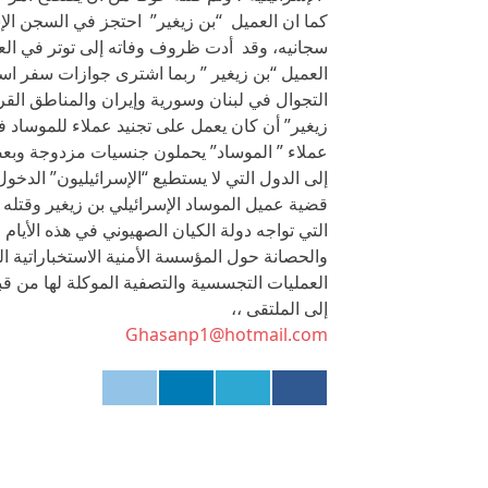
كما ان العميل “بن زيغير” احتجز في السجن الإ
سجانيه، وقد أدت ظروف وفاته إلى توتر في العل
العميل “بن زيغير ” ربما اشترى جوازات سفر است
التجوال في لبنان وسورية وإيران والمناطق القر
زيغير” أن كان يعمل على تجنيد عملاء للموساد ف
عملاء ” الموساد” يحملون جنسيات مزدوجة وب
إلى الدول التي لا يستطيع “الإسرائيليون” الدخول 
قضية عميل الموساد الإسرائيلي بن زيغير وقتله 
التي تواجه دولة الكيان الصهيوني في هذه الأيا
والحصانة حول المؤسسة الأمنية الاستخباراتية الصه
العمليات التجسسية والتصفية الموكلة لها من قبل
إلى الملتقى ،،
Ghasanp1@hotmail.com