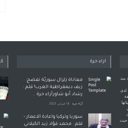
اراء حرة
كل
 منذ
معاناة زلزال سوريّة تفضح:
زيف ديمقراطية الغرب! قلم :
 لدى
رشاد أبو شاورآراء حرة ..
فة
اتها
آراء حرة
18 فبراير، 2023
ك
سوريا وتركيا واعادة الاعمار -
 حيث
قلم : محمد فؤاد زيد الكيلاني