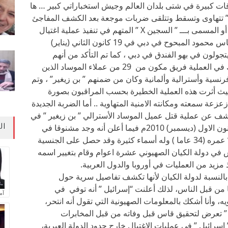
قات كبيرة في شتى بلدان العالم وجيش استخباراتي كبير … ها
د ” تتهاوى وتسقط وتتلقى ضربات موجعة بعد الكشف المفاجئ
عن مقتل عميل الموساد الأسترالي ” بن زيغير ” أو المسمى بـــ ” السجين X ” المتهم في تنفيذ عملية اغتيال
القيادي الكبير في حركة المقاومة الإسلامية حماس محمود المبحوح في دبي في 19 كانون الثاني (يناير)
 يتجولون في بهو الفندق في دبي ، كما تم التأكد من أنهم
استخدموا جوازات سفر أجنبية مزيفة وقد شارك في العملية فريق مكون من 29 من عملاء الموساد الذين
رنسية وأسترالية وألمانية وكان من ضمنهم ” بن زيغير” ، وتم
حيث أثرت هذه العملية الخطيرة بحسب المراقبون بصورة
عة سمعته ومكانته الامنية المتهاوية .. أما الضربة الجديدة
لكشف عن عملية قتل عميل الموساد الأسترالي ” بن زيغير ” في
سجن ” أيلون” الإسرائيلي في الزنزانة 15 في كانون الاول (ديسمبر) 2010م فيما أعلن أنه وجد مشنوقا في
ال
السجن، وهو مواطن استرالي يدعى ” بن زيغير ” عمره (34 عاما ) وله أسماء كثيرة وقد حصل على الجنسية
اش في دولة الكيان الصهيوني عشرة اعوام وقام بتغيير اسمه
 مزيد من العمليات في أوروبا والدول العربية.
النسبة لدولة الكيان لأنها تكشف تفاصيل سرية حول
ا من قبل الناس، لذلك أعلنت “إسرائيل ” أنه توفي في
آم
وأنا أشكك بالمعلومات الصهيونية التي تقول أنه انتحر،
” تعرض لتحقيق قاس قبل وفاته من قبل المخابرات
 إسرائيل ” في عمليات الاغتيال خارج حدود الدولة العبرية،