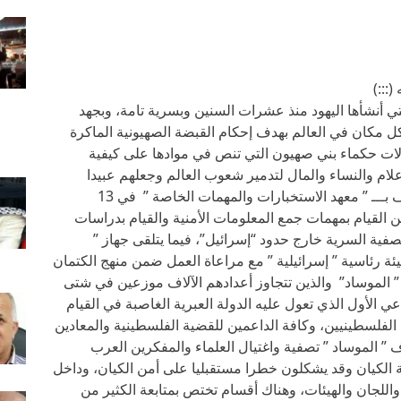
:::)
ي أنشأها اليهود منذ عشرات السنين وبسرية تامة، وبجهد
ل مكان في العالم بهدف إحكام القبضة الصهيونية الماكرة
لات حكماء بني صهيون التي تنص في موادها على كيفية
لام والنساء والمال لتدمير شعوب العالم وجعلهم عبيدا
لليهود؛ وقد تأسس جهاز ” الموساد ” ” أو ما يعرف بـــ ” معهد الاستخبارات والمهمات الخاصة ” في 13
سئول الأول عن القيام بمهمات جمع المعلومات الأمنية والقيام بدراسات
تصفية السرية خارج حدود “إسرائيل”، فيما يتلقى جهاز ”
ئة رئاسية ” إسرائيلية ” مع مراعاة العمل ضمن منهج الكتمان
ء ” الموساد” والذين تتجاوز أعدادهم الآلاف موزعين في شتى
عي الأول الذي تعول عليه الدولة العبرية الغاصبة في القيام
لفلسطينيين، وكافة الداعمين للقضية الفلسطينية والمعادين
 ” الموساد ” تصفية واغتيال العلماء والمفكرين العرب
الكيان وقد يشكلون خطرا مستقبليا على أمن الكيان، وداخل
 واللجان والهيئات، وهناك أقسام تختص بمتابعة الكثير من