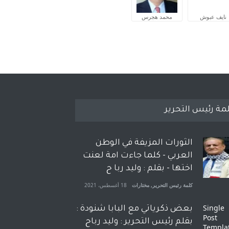
نايف عبوش
محمد هجرس
مة رئيس التحرير
الثورات المزيفة في الوطن
العربي - كلما جاءت امة لعنت
اختها - بقلم : وليد ربا ح
كلمة رئيس التحرير
,
مختارات
18 أغسطس، 2021
بعض ذكرياتي مع البابا شنودة :
بقلم رئيس التحرير : وليد رباح