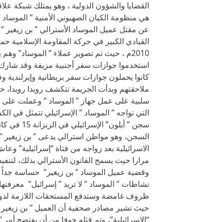
القضايا والشؤون الدولية ، وهو يمتلك شبكة علا
هي منظومة الكيان الصهيوني الأمنية ” الموسا
2010م ، حيث تم تصوير عملاء ” الموساد” وهم
كانوا يحملون جوازات سفر بريطانية وإيرلندية وف
ملاحقتهم وبدأت الجريمة تتكشف رويدا رويدا، 
سلبية على عمل جهاز ” الموساد ” وعملت على زعز
التي تواجه ” الموساد ” الإسرائيلي تتمثل في ا
الاسرائيلية بعد زواجه من فتاة “إسرائيلية” وع
مرارا حيث يسمح القانون الأسترالي بذلك، لتنفيذ
وقضية عميل الموساد ” بن زيغير” حساسة جداً ب
نشاطات ” الموساد ” لا تريد ” إسرائيل” معرفته
ظروف غامضة وستدفع المستحقات اللازمة لذويه، 
حيث تشير مصادر صحفية أن العميل ” بن زيغير 
“الإسرائيلية”، وتم قتله خوفا من أن يفتضح أمر ”