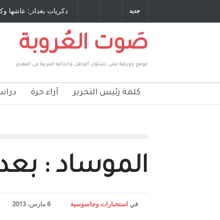
 طاحنة كتب وترافع فيها بنفسه مرة اخرى.. الشيخ
دكريات بغداد ٍ: عاشها وك
جديد
لحكومة الأمريكية ، فأعطوه الجنسية عن يد وهم
صاغرون،
صَوت العُروبة
موقع وورقية تعنى بشئون الوطن والجاليه العربية في المهجر
كلمة رئيس التحرير
آراء حرة
دراس
الموساد : بعد
في
استخبارات وجاسوسية
6 مارس، 2013