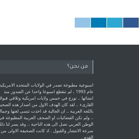
من نحن؟
اسبوعية مطبوعة تصدر في الولايات المتحده الامريكية
عام 1993 ، لم ‏تنقطع اسبوعا واحدا عن الصدور منذ
انشائها .. توزع في خمس ولايات امريكية ‏وتلاقي قبولا
القارىء ..‏ لقد كان الهدف الاول من اصدار هذه الصحي
باللغة العربية .. ان الجالية قد اخذت ‏تنسى لغتها وجمالي
.. ولم تكن الفضائيات او الصحف العربية المطبوعة في
الوطن ‏العربي تصل الى هذه الناحية .. وقد يسر لنا ذل
سرعة الانتشار والقبول . اذ كانت ‏الصحيفة الاولى من
القدم . ‏