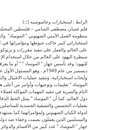
الرابط : استخبارات وجاسوسيه (:::)
قلم غسان مصطفى الشامي – فلسطين المحتله (
منظومة العمل الأمني الصهيوني ” الموساد” والت
استخباراتي كبير حاكت خيوطها ومؤامراتها في ك
على العالم والعمل على تنفيذ مقررات و برتوكو
سيطرة اليهود على العالم من خلال استخدام الإع
ديسمبر من عام 1949م ، وهو الم
وأبحاث استخباراتية، وتنفيذ عمليات الاغتيال وال
الموساد ” تعليمات وتوجيهات وأوامر من أعلى هي
التام والسرية في تنفيذ المهمات الموكلة لعملا
دول العالم، كما أن ” الموساد ” يمثل الخط الدفا
بعمليات التجسس والتصفية الجسدية للمناضلين ا
لدولة الكيان الصهيوني ولمؤامراتهما كما يستهدف
والمسلمين الذين يعملون بصمت وخفاء ضد دولة 
جهاز ” الموساد ” عدد كبير من الأقسام والدوائر