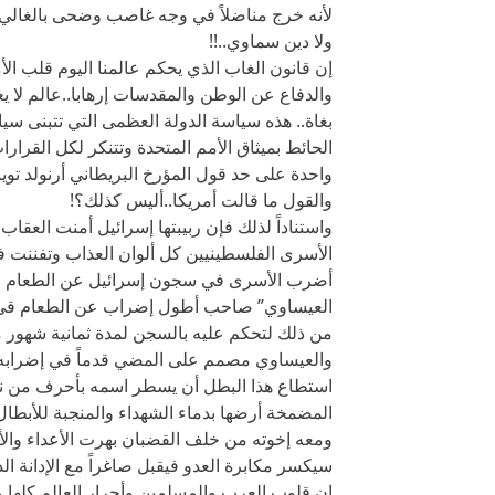
لأنه خرج مناضلاً في وجه غاصب وضحى بالغالي 
ولا دين سماوي..!!
إن قانون الغاب الذي يحكم عالمنا اليوم قلب الأ
والدفاع عن الوطن والمقدسات إرهابا..عالم لا يعتر
بغاة.. هذه سياسة الدولة العظمى التي تتبنى سي
الحائط بميثاق الأمم المتحدة وتتنكر لكل القرار
واحدة على حد قول المؤرخ البريطاني أرنولد توين
والقول ما قالت أمريكا..أليس كذلك؟!
واستناداً لذلك فإن ربيبتها إسرائيل أمنت العق
الأسرى الفلسطينيين كل ألوان العذاب وتفننت ف
أضرب الأسرى في سجون إسرائيل عن الطعام وتجا
العيساوي” صاحب أطول إضراب عن الطعام قي تار
من ذلك لتحكم عليه بالسجن لمدة ثمانية شهور معل
والعيساوي مصمم على المضي قدماً في إضرابه
استطاع هذا البطل أن يسطر اسمه بأحرف من نور
المضمخة أرضها بدماء الشهداء والمنجبة للأبطال 
ومعه إخوته من خلف القضبان بهرت الأعداء وال
سيكسر مكابرة العدو فيقبل صاغراً مع الإدانة ال
إن قلوب العرب والمسلمين وأحرار العالم كلها م