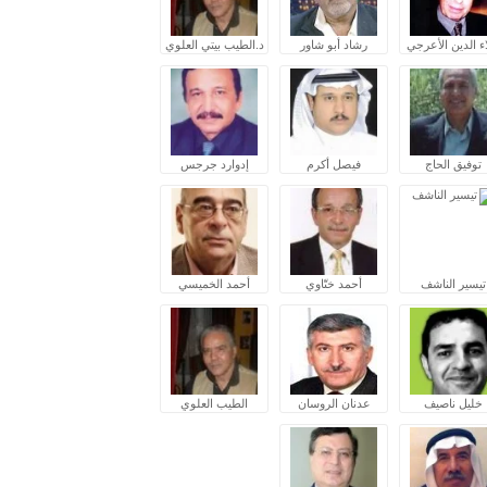
ء الدين الأعرجي
رشاد أبو شاور
د.الطيب بيتي العلوي
توفيق الحاج
فيصل أكرم
إدوارد جرجس
تيسير الناشف
أحمد ختّاوي
أحمد الخميسي
خليل ناصيف
عدنان الروسان
الطيب العلوي