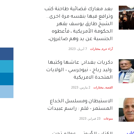
بعد معارك قضائية طاحنة كتب
وترافع فيها بنفسه مرة اخرى..
الشيخ طارق يوسف يقهر
الحكومة الأمريكية ، فأعطوه
الجنسية عن يد وهم صاغرون،
آراء حرة
,
مختارات
7 أبريل، 2023
دكريات بغداد ٍ: عاشها وكتبها
:وليد رباح – نيوجرسي – الولايات
المتحدة الامريكية
القصة
,
مختارات
2 مارس، 2023
الاستيطان ومسلسل الخداع
المستمر – قلم : راسم عبيدات
منوعات
23 فبراير، 2023