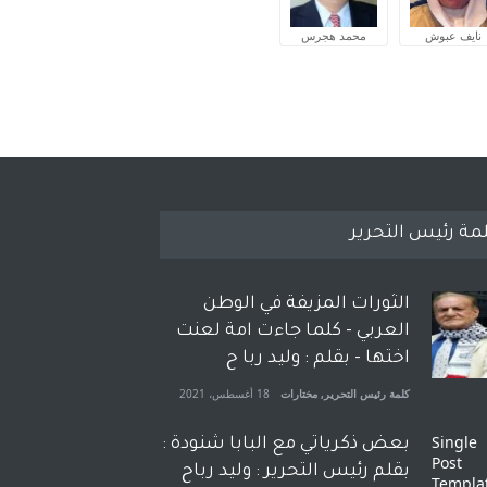
نايف عبوش
محمد هجرس
مة رئيس التحرير
الثورات المزيفة في الوطن
العربي - كلما جاءت امة لعنت
اختها - بقلم : وليد ربا ح
كلمة رئيس التحرير
,
مختارات
18 أغسطس، 2021
بعض ذكرياتي مع البابا شنودة :
بقلم رئيس التحرير : وليد رباح