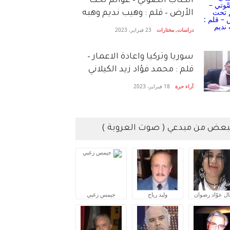
الكتاب الصَّوتي – عوالم تحت
الأرض – قلم : وهيب نديم وهبه
دراسات
,
مختارات
23 فبراير، 2023
سوريا وتركيا واعادة الاعمار –
قلم : محمد فؤاد زيد الكيلاني
آراء حرة
18 فبراير، 2023
بعض من مبدعي ( صوت العروبة )
ال عوّاد رضوان
وليد رباح
جيمس زغبي