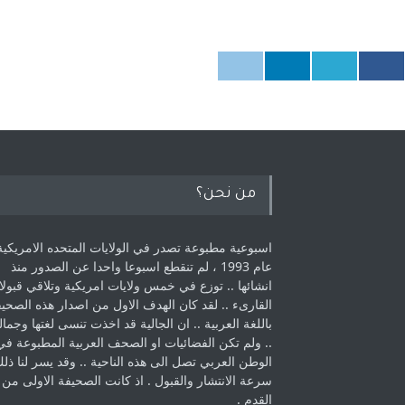
من نحن؟
اسبوعية مطبوعة تصدر في الولايات المتحده الامريكية
عام 1993 ، لم ‏تنقطع اسبوعا واحدا عن الصدور منذ
انشائها .. توزع في خمس ولايات امريكية ‏وتلاقي قبولا
القارىء ..‏ لقد كان الهدف الاول من اصدار هذه الصحي
باللغة العربية .. ان الجالية قد اخذت ‏تنسى لغتها وجمالي
.. ولم تكن الفضائيات او الصحف العربية المطبوعة في
الوطن ‏العربي تصل الى هذه الناحية .. وقد يسر لنا ذل
سرعة الانتشار والقبول . اذ كانت ‏الصحيفة الاولى من
القدم . ‏