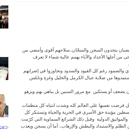
لقضبان يتحدون السجن والسجّان..سلاحهم أقوى وأمضى من
 من أجلها الأجداد والآباء بهمم عالية شماء لا تعرف
دي والصمود رغم كل القيود والسدود وتجاوزوا في إضرابهم
ستمدوها من صلابة جبال الكرمل والخليل وغزة ونابلس
كن أن يضعف أو يستكين مع مرور السنين بل يباهي بهم ويزهو
غل فرضت نفسها على العالم كله وشدت انتباه كل منظمات
سطين مؤيدة حق الأسرى في الحرية والحياة وتستنكر كل
المواثيق الدولية وقبل ذلك الشرائع السماوية التي كرّمت
 عن الظلم والاستبداد والبطش والإرهاب.. أما أن يسجن ويعذب