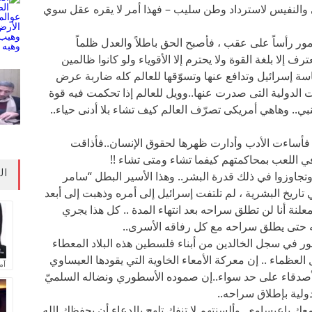
والنفيس لاسترداد وطن سليب – فهذا أمر لا يقره عقل سوي
مور رأساً على عقب ، فأصبح الحق باطلاً والعدل ظلماً
ف إلا بلغة القوة ولا يحترم إلا الأقوياء ولو كانوا ظالمين
اسة إسرائيل وتدافع عنها وتسوّقها للعالم كله ضاربة عرض
ات الدولية التى صدرت عنها..وويل للعالم إذا تحكمت فيه قوة
بي.. وهاهي أمريكى تصرّف العالم كيف تشاء بلا أدنى حياء..
اب فأساءت الأدب وأدارت ظهرها لحقوق الإنسان..فأذاقت
ي اللعب بمحاكمتهم كيفما تشاء ومتى تشاء !!
ال
وزوا في ذلك قدرة البشر.. وهذا الأسير البطل “سامر
يخ البشرية ، لم تلتفت إسرائيل إلى أمره وذهبت إلى أبعد
نة أنا لن تطلق سراحه بعد انتهاء المدة .. كل هذا يجري
 حتى يطلق سراحه مع كل رفاقه الأسرى..
 في سجل الخالدين من أبناء فلسطين هذه البلاد المعطاء
العظماء .. إن معركة الأمعاء الخاوية التي يقودها العيساوي
آم
أصدقاء على حد سواء..إن صموده الأسطوري ونضاله السلميّ
دولية بإطلاق سراحه..
عك ياعيساوي..وألسنتهم لا تنفك تلهج بالدعاء أن يحفظك الله