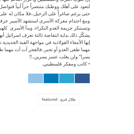
لتعود على أهلك ووطنك منتصراً حراً أبياً فتو
حتى يرغم صاغراً على الرحيل..فلا مكان له على 
ومع احتدام معركة الأسرى استشهد الأسير ع
وتستنكر جريمة العدو النكراء. وبدأ الأسرى كلهم
يشكّل ذلك بداية انتفاضة ثالثة تعرف اسرائيل أنها ست
إنها الأمعاء الفولاذية في مواجهة القبة الحديدية 
مهما طغى العدو أو تجبر..فالفجر آت آت مهما طا
يسرا” ولن يغلب عسر يسرين..!!
• كاتب ومفكر فلسطيني.
طلال قديح : featured