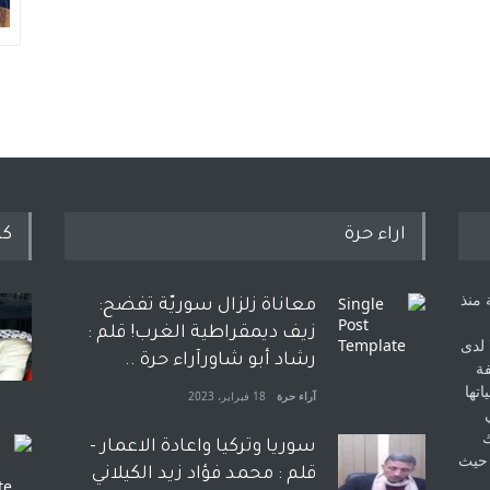
اراء حرة
كل
 منذ
معاناة زلزال سوريّة تفضح:
زيف ديمقراطية الغرب! قلم :
 لدى
رشاد أبو شاورآراء حرة ..
فة
اتها
آراء حرة
18 فبراير، 2023
ك
سوريا وتركيا واعادة الاعمار -
 حيث
قلم : محمد فؤاد زيد الكيلاني