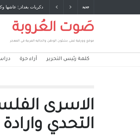
 طاحنة كتب وترافع فيها بنفسه مرة اخرى.. الشيخ
دكريات بغداد ٍ: عاشها وك
جديد
لحكومة الأمريكية ، فأعطوه الجنسية عن يد وهم
صاغرون،
صَوت العُروبة
موقع وورقية تعنى بشئون الوطن والجاليه العربية في المهجر
كلمة رئيس التحرير
آراء حرة
دراس
الاسرى الفلس
التحدي وارادة 