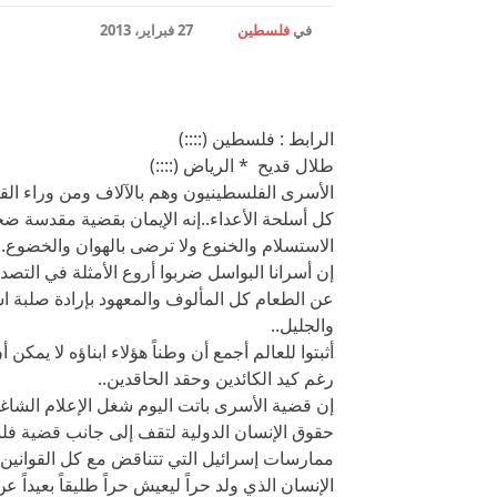
في
فلسطين
27 فبراير، 2013
الرابط : فلسطين (::::)
طلال قديح * الرياض (::::)
الأسرى الفلسطينيون وهم بالآلاف ومن وراء ا
كل أسلحة الأعداء..إنه الإيمان بقضية مقدسة ضحى
الاستسلام والخنوع ولا ترضى بالهوان والخضوع..
إن أسرانا البواسل ضربوا أروع الأمثلة في التص
عن الطعام كل المألوف والمعهود بإرادة صلبة ا
والجليل..
أثبتوا للعالم أجمع أن وطناً هؤلاء ابناؤه لا يم
رغم كيد الكائدين وحقد الحاقدين..
إن قضية الأسرى باتت اليوم شغل الإعلام الشا
حقوق الإنسان الدولية لتقف إلى جانب قضية فل
ممارسات إسرائيل التي تتناقض مع كل القوانين و
الإنسان الذي ولد حراً ليعيش حراً طليقاً بعيداً