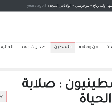
تبها :وليد رباح – نيوجرسي – الولايات المتحدة
3 years ago
الامريكية
ات
فن وثقافة
فلسطين
اصدارات ونقد
الجالية 
طينيون : صلابة
الحياة
جد