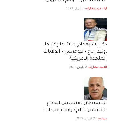
الجنسية عن يد وهم صاغرون،
آراء حرة
,
مختارات
7 أبريل، 2023
دكريات بغداد ٍ: عاشها وكتبها
:وليد رباح – نيوجرسي – الولايات
المتحدة الامريكية
القصة
,
مختارات
2 مارس، 2023
الاستيطان ومسلسل الخداع
المستمر – قلم : راسم عبيدات
منوعات
23 فبراير، 2023