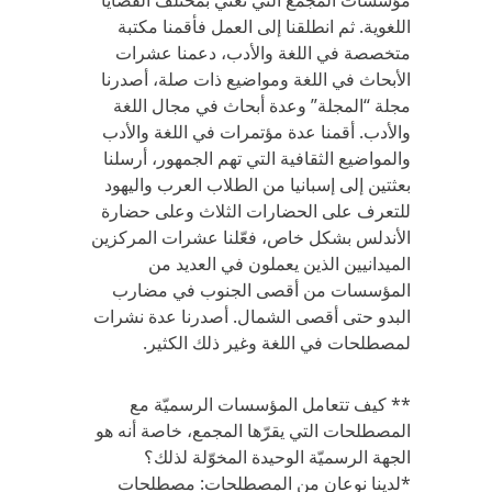
مؤسسات المجمع التي تعني بمختلف القضايا
اللغوية. ثم انطلقنا إلى العمل فأقمنا مكتبة
متخصصة في اللغة والأدب، دعمنا عشرات
الأبحاث في اللغة ومواضيع ذات صلة، أصدرنا
مجلة “المجلة” وعدة أبحاث في مجال اللغة
والأدب. أقمنا عدة مؤتمرات في اللغة والأدب
والمواضيع الثقافية التي تهم الجمهور، أرسلنا
بعثتين إلى إسبانيا من الطلاب العرب واليهود
للتعرف على الحضارات الثلاث وعلى حضارة
الأندلس بشكل خاص، فعّلنا عشرات المركزين
الميدانيين الذين يعملون في العديد من
المؤسسات من أقصى الجنوب في مضارب
البدو حتى أقصى الشمال. أصدرنا عدة نشرات
لمصطلحات في اللغة وغير ذلك الكثير.
** كيف تتعامل المؤسسات الرسميّة مع
المصطلحات التي يقرّها المجمع، خاصة أنه هو
الجهة الرسميّة الوحيدة المخوّلة لذلك؟
*لدينا نوعان من المصطلحات: مصطلحات