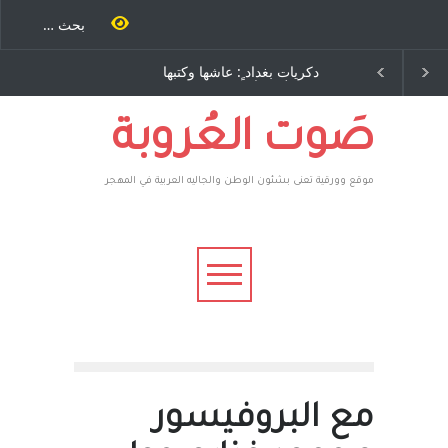
دكريات بغداد ٍ: عاشها وكتبها
الاستيطان ومسلسل الخداع
:وليد رباح – نيوجرسي –
المستمر - قلم : راسم عبيدات
الولايات المتحدة الامريكية
صَوت العُروبة
موقع وورقية تعنى بشئون الوطن والجاليه العربية في المهجر
مع البروفيسور