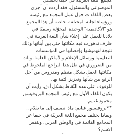
مجمع اللغة العربية في حيفا بالشكل
الموضوعي والمسئول، فقد أردت أن أجري
بعض اللقاءات حول عمل المجمع مع رئيسه
ورؤساء لجانه المختلفة. خاصة أن هذا المجمع
هو “الأكاديمية” الوحيدة المخوّلة رسميّا في
بلادنا للعمل على إعلاء شأن اللغة العربية في
ظرف تدهورت فيه مكانتها حتى بين أبنائها وذلك
نتيجة لتهميشها وإقصائها في المؤسسات
التعليمية ووسائل الإعلام والأماكن العامة. وبات
من الضروري في ظل هذا التراجع الملحوظ في
مكانتها العمل بشكل منظم ومدروس من أجل
الرفع من شأنها وتعزيز الثقة بها.
للوقوف على هذه النّقاط بشكل أدق، رأيت أن
يكون اللقاء الأول مع رئيس المجمع البروفيسور
محمود غنايم.
**بروفيسور غنايم: ماذا تضيف إلى ما تقدّم ..
وبماذا يختلف مجمع اللغة العربيّة في حيفا عن
المجامع القائمة في والوطن العربي، وبنفس
الاسم؟