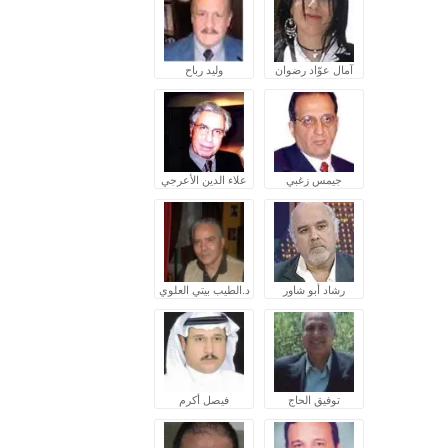
آمال عوّاد رضوان
وليد رباح
جيمس زغبي
علاء الدين الأعرجي
رشاد أبو شاور
د.الطيب بيتي العلوي
توفيق الحاج
فيصل أكرم