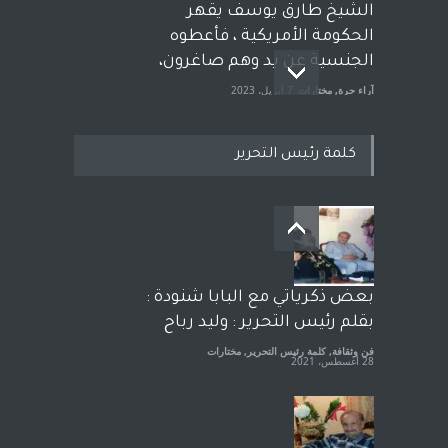
الشيخ طارق يوسف يقهر
الحكومة الأمريكية ، فأعطوه
الجنسية عن يد وهم صاغرون،
آراء حرة
,
مختارات
7 أبريل، 2023
كلمة رئيس التحرير
معاناة زلزال سوريّة تفضح:
زيف ديمقراطية الغرب! قلم :
رشاد أبو شاورآراء حرة ..
آراء حرة
18 فبراير، 2023
بعض ذكرياتي مع البابا شنودة :
بقلم رئيس التحرير : وليد رباح
فن وثقافة
,
كلمة رئيس التحرير
,
مختارات
28 أغسطس، 2021