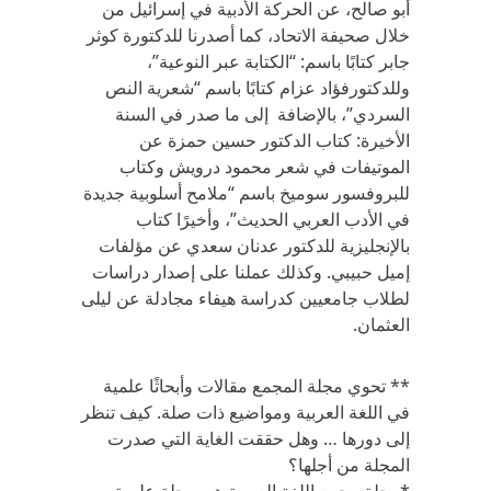
أبو صالح، عن الحركة الأدبية في إسرائيل من
خلال صحيفة الاتحاد، كما أصدرنا للدكتورة كوثر
جابر كتابًا باسم: “الكتابة عبر النوعية”،
وللدكتورفؤاد عزام كتابًا باسم “شعرية النص
السردي”، بالإضافة إلى ما صدر في السنة
الأخيرة: كتاب الدكتور حسين حمزة عن
الموتيفات في شعر محمود درويش وكتاب
للبروفسور سوميخ باسم “ملامح أسلوبية جديدة
في الأدب العربي الحديث”، وأخيرًا كتاب
بالإنجليزية للدكتور عدنان سعدي عن مؤلفات
إميل حبيبي. وكذلك عملنا على إصدار دراسات
لطلاب جامعيين كدراسة هيفاء مجادلة عن ليلى
العثمان.
** تحوي مجلة المجمع مقالات وأبحاثًا علمية
في اللغة العربية ومواضيع ذات صلة. كيف تنظر
إلى دورها … وهل حققت الغاية التي صدرت
المجلة من أجلها؟