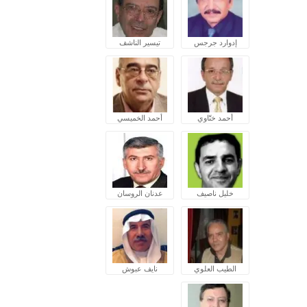
إدوارد جرجس
تيسير الناشف
أحمد ختّاوي
أحمد الخميسي
خليل ناصيف
عدنان الروسان
الطيب العلوي
نايف عبوش