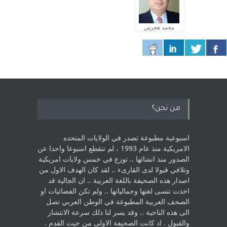
محمد هجرس
من نحن؟
اسبوعية مطبوعة تصدر في الولايات المتحده
الامريكية منذ عام 1993 ، لم ‏تنقطع اسبوعا واحدا عن
الصدور منذ انشائها .. توزع في خمس ولايات امريكية
‏وتلاقي قبولا لدى القارىء ..‏ لقد كان الهدف الاول من
اصدار هذه الصحيفة باللغة العربية .. ان الجالية قد
اخذت ‏تنسى لغتها وجمالياتها .. ولم تكن الفضائيات او
الصحف العربية المطبوعة في الوطن ‏العربي تصل
الى هذه الناحية .. وقد يسر لنا ذلك سرعة الانتشار
والقبول . اذ كانت ‏الصحيفة الاولى من حيث القدم . ‏