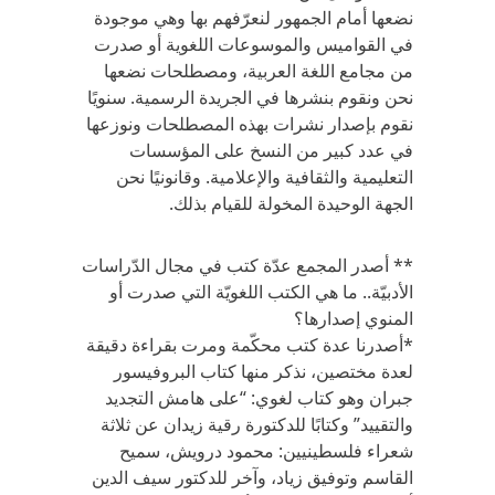
نضعها أمام الجمهور لنعرّفهم بها وهي موجودة
في القواميس والموسوعات اللغوية أو صدرت
من مجامع اللغة العربية، ومصطلحات نضعها
نحن ونقوم بنشرها في الجريدة الرسمية. سنويًا
نقوم بإصدار نشرات بهذه المصطلحات ونوزعها
في عدد كبير من النسخ على المؤسسات
التعليمية والثقافية والإعلامية. وقانونيًا نحن
الجهة الوحيدة المخولة للقيام بذلك.
** أصدر المجمع عدّة كتب في مجال الدّراسات
الأدبيّة.. ما هي الكتب اللغويّة التي صدرت أو
المنوي إصدارها؟
*أصدرنا عدة كتب محكّمة ومرت بقراءة دقيقة
لعدة مختصين، نذكر منها كتاب البروفيسور
جبران وهو كتاب لغوي: “على هامش التجديد
والتقييد” وكتابًا للدكتورة رقية زيدان عن ثلاثة
شعراء فلسطينيين: محمود درويش، سميح
القاسم وتوفيق زياد، وآخر للدكتور سيف الدين