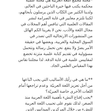
*مجلة مجمع اللغة العربية هي مجلة علمية
محكمة يكتب فيها خيرة الباحثين في العالم،
ولدينا الكثير من الكتّاب الذين يرسلون بأبحاثهم،
لكننا نلتزم معايير في غاية الصرامة لنشر
المقالات العلمية التي تنافس أهم المجلات في
مجال اللغة والأدب. نحن لا يغرينا الكم الهائل
من المنشورات الارتجالية التي تصدر في
السوق المحلية والعربية، وبعضها في حقيقة
الأمر يضرّ ولا ينفع. نحن نحمل رسالة ونتحمل
مسؤولية في تقديم كتابة علمية متزنة تخضع
لمقاييس علمية في غاية الدقة. لذا مجلتنا تقاس
بهذا المقياس العلمي الجاد.
**ما هي في رأيك الأساليب التي يجب اتّباعها
من أجل تعزيز اللغة العربيّة وعدم تراجعها أمام
اللغات الأخرى خاصة العبريّة؟
*يجب إقناع النشء بأهمية اللغة العربية منذ
الصغر، لذلك نقوم على تحبيب اللغة العربية
للنشء من خلال المركزين الميدانيين الذين