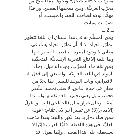
مفردات كـ«السجنجل» ونحوها ممّا أصبح من
معرَّب العربيَّة، ومن معجمها الفصيح، ورافدًا
مهمًّا، لولاه لضاقت اللغة، وانحبست، أو
لضمُرت وماتت.
ــ 2 ــ
ومن المسلّم به في هذا السياق أن اللغة تتطور
بتطوّر الحياة. ذلك أن تطوّر الحياة يستدعي
معاني لا وجود لمفردات قديمة للتعبير عنها.
وما اللغة إلّا نتاج التجربة الإنسانيَّة المتجدِّدة.
ومن ثمَّة جاء المعرَّب، وجاء الدخيل، وجاء
المولَّد في اللغة العربيَّة. والسعي إلى قَفل باب
الاقتراض، وباب التوليد للتعبير عمّا يجدّ من
معانٍ في حياة الناس، لا يعني تجميد الشِّعر
فحسب، بل يعني تجميد اللغة نفسها وإماتتها
أيضًا. وعلى غرار مثال (الخفاجي) السابق قولُ
(الآمدي)(3) عن تعبير آخر لأبي تمَّام: «قوله
«من صلف» يُريد به: الكبر والتيه؛ وهذا مذهب
العامَّة في هذه اللفظة، فأمَّا العرب فإنّها لا
تستعمله على هذا المعنى، وإنّما تقول: قد