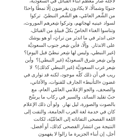
لأجله صار معظم أبناء القبائل في السعوديَّة،
جنوبًا وشمالًا، لا يكادون يقرضون إلّا نمطًا واحدًا
من الشِّعر العامّي، هو الشِّعر النبطيّ. تركوا
لسواد عينيه لهجاتهم، وتركوا شِعرهم الموروث،
وتناسوا الغناء الخاصّ بكلّ قبيلةٍ من القبائل،
حتى اندثر في ما اندثر من تراثٍ، أو هو يوشك
على الاندثار. وإلّا، فأين شِعر جنوب السعوديَّة
(غير النبطي، وليس لها شِعر نبطيّ قبل اليوم)؟
وأين شِعر شرق السعوديَّة (غير النبطي)؟ وأين
شِعر غرب السعوديَّة (غير النبطي كذلك)؟ لا
ريب في أن ذلك كلّه موجود، لكنه قد توارى في
غضون «التأنبط» الجارف للقنوات، والأغاني،
والصحف، والجو الإعلامي العامّي العام، مع
حبّ تقليد السائد، والسير في ركاب ما يرسَّخ
بالصوت والصورة، ليل نهار. ولو أن ذلك الإعلام
كان في خدمة لغة العرب الجامعة، والتفت إلى
اللغة الفصحى التفاتاته إلى العامِّيّة، لكانت
النتيجة من انتشار الفصحى كذلك، أو أفضل.
أجل، إن أبناء الجزيرة ما زالوا لا يفهمون