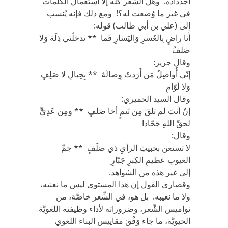
أجدداده. وهل الشِّعر كلّه إلّا استعمال الكلمات
في غير ما وُضعت له؟! ومع ذلك فإنه يُنسب
إلى (علي بن أبي طالب) قوله:
أَنا راضٍ بِالعُسرِ وَاليَسارِ فَما ** تدخلُني ذِلَة وَلا
صَلفُ
وقال جرير:
إِنّي أُواصِلُ مَن أَرَدتُ وِصالَهُ ** بِحِبالِ لا صَلِفٍ
وَلا لَوّامِ
وقال السيد الحميري:
إنْ أنتَ لم تلقَ مِن تَيمٍ أخا صَلفٍ ** ومِن عَدِيٍّ
لحقِّ اللهِ جَحّادا
وقال:
لا تستعن بخبيثِ الرأيِ ذي صَلَفٍ ** جمِّ
العيوبِ عظيمِ الكِبرِ جَبّارِ
إلى غير هذه من الشواهد.
وقصارى القول إن هذا المستوى ليس ما نعنيه،
ولا ما نعيبه. بل هو، في الشِّعر خاصَّة، من
نواميس الشِّعر، وضروراته لأداء وظيفته اللغويَّة
الحيويَّة، ما جاء وَفْقَ مقاييس البناء اللغوي