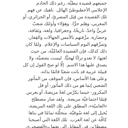
جميعهم قصيدة نبطيَّة، رغم ذلك الخادم
الإعلامي الأخطبوطيّ الهائل. ناهيك عن فهم
تلك القصيدة من قِبَل المصريّ، أو الجزائري، أو
المغربي، وهلم جرًّا. وهؤلاء وأولئك شعبٌ
عربيٌّ واحدٌ، تاريخًا، وجغرافيا، ولغة، وثقافة،
وحضارة، مزَّقتهم بالأمس الجهالات والقِفار،
وتمزِّقهم اليوم السياسات والإعلام. ولمّا كان
ذلك كذلك، فإن القصيدة العامِّيَّة، من حيث
لغتها، لا تعدو تراثًا لهجيًّا. ليست بشعبيَّة، ولا
يصدق عليها هذا الاسم. إلّا لو صح القول إن كل
قبيلة عربية قد باتت شعبًا قائمًا بذاته.
وعلى هذا الأساس، فإن الموقف من المأثور
الشعبي إنما هو من ذلك المأثور- أو قل
المكرور- حينما يكرِّس لغةً مريضةً، أو يغرس
قِيَمًا اجتماعيَّة مريضة. ولقد صار مصطلح
«العاميّة»، المطلق على تلك اللغة المريضة،
يُحيل إلى لغة سُوقيَّة، متحلِّلة تمامًا في بناها
كافَّة عن لغة العرب. تلك اللغة التي أصبحنا
مضطرِّين في المقابل إلى نعتها بـ«الفصحى»،