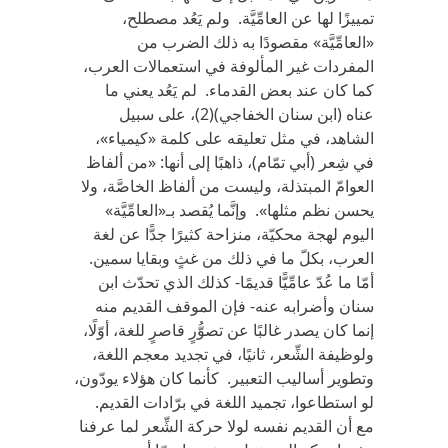
تمييزًا لها عن العامِّيَّة. ولم يَعُد مصطلح،
«العامِّيَّة» مقصودًا به ذلك الضرب من
المفردات غير المألوفة في استعمالات العرب،
كما كان عند بعض القدماء. لم يَعُد يعني ما
عناه (ابن سنان الخفاجي)(2)، على سبيل
الشاهد، في مثل تعليقه على كلمة «كيمياء»،
في شِعر (أبي تمّام)، ذاهبًا إلى أنها: «من ألفاظ
العوامّ المبتذلة، وليست من ألفاظ الخاصَّة، ولا
يحسن نظم مثلها». وإنَّما يُقصد بـ«العامِّيَّة»
اليوم لهجة محكيّة، منزاحة كثيرًا جدًّا عن لغة
العرب، بكلّ ما في ذلك من غثٍ وبقايا سمين.
أمّا ما عُدّ عامِّيًّا قديمًا- كذلك الذي تحدّث ابن
سنان وأضرابه عنه- فإن الموقف القديم منه
إنما كان يصدر غالبًا عن تصوُّرٍ قاصرٍ للغة، أوّلًا،
ولوظيفة الشِّعر، ثانيًا، في تجديد معجم اللغة،
وتطوير أساليب التعبير. كأنما كان هؤلاء يودّون،
لو استطاعوا، تجميد اللغة في برّادات القديم.
مع أن القديم نفسه لولا حركة الشِّعر لما عرفنا