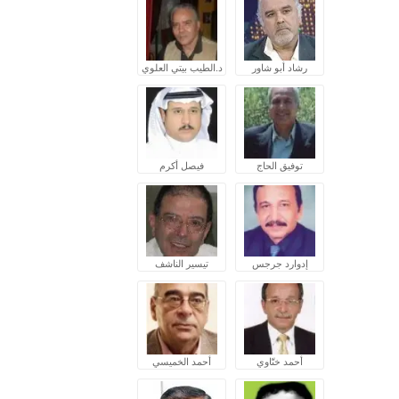
رشاد أبو شاور
د.الطيب بيتي العلوي
توفيق الحاج
فيصل أكرم
إدوارد جرجس
تيسير الناشف
أحمد ختّاوي
أحمد الخميسي