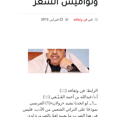
ونواميس الشعر
في
فن وثقافة
22 فبراير، 2013
الرابط: فن وثقافة (::::)
أ.د/عبدالله بن أحمد الفَـيْـفي (::::)
ــ1ــ لو اتخذنا نشيد «رولان»(1) الفرنسي
نموذجًا على التراثي الشعبي من الأدب، فليس
في هذا الضرب ما يعيبه لغةً بالضرورة لدى