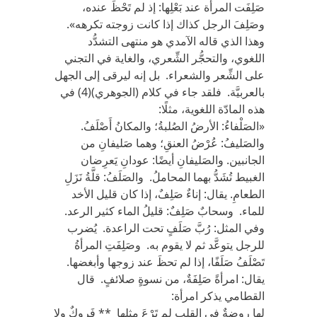
صَلِفَت المرأة عند بَعْلِها: إذ لم تَحْظَ عنده،
وصَلِفَ الرجل كذاك إذا كانت زوجته تكرهه».
وهذا الذي قاله الآمدي هو منتهى التشدُّد
اللغوي، والتحجُّر الشِّعري، والغاية في التجني
على الشِّعر والشعراء. بل إنه ليرقى إلى الجهل
بالعربيَّة. فلقد جاء في كلام (الجوهري)(4) في
هذه المادّة اللغوية، مثلًا:
«الصَلْفاءُ: الأرضُ الصُلبةُ؛ والمكانُ أَصْلَفُ.
والصَليفُ: عُرْضُ العنقِ؛ وهما صَليفانِ من
الجانبين. والصَليفانِ أيضًا: عودانِ يَعرِضان
الغبيط تُشَدُّ بهما المحاملُ. والصَلَفُ: قلَّةُ نَزَلِ
الطعامِ. يقال: إناءٌ صَلِفٌ، إذا كان قليل الأخد
للماء. وسحابٌ صَلِفٌ: قليلُ الماء كثير الرعد.
وفي المثل: رُبَّ صَلَفٍ تحت الراعدة. يُضرب
للرجل يتوعَّد ثم لا يقوم به. وصَلِفَتِ المرأةُ
تَصْلَفُ صَلَفًا، إذا لم تحظَ عند زوجها وأبغضها.
يقال: امرأةً صَلِفَةٌ، من نسوةٍ صلائفٍ. قال
القطامي يذكر امرأة:
لها روضةٌ في القلب لم تَرْعَ مثلها ** فَروكٌ ولا