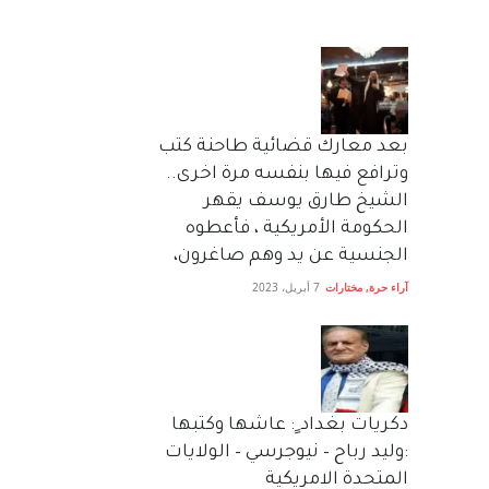
بعد معارك قضائية طاحنة كتب
وترافع فيها بنفسه مرة اخرى..
الشيخ طارق يوسف يقهر
الحكومة الأمريكية ، فأعطوه
الجنسية عن يد وهم صاغرون،
آراء حرة
,
مختارات
7 أبريل، 2023
دكريات بغداد ٍ: عاشها وكتبها
:وليد رباح – نيوجرسي – الولايات
المتحدة الامريكية