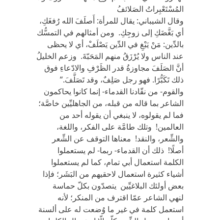
المُسْتَعْبِراتُ الصَلائفُ
وقال الشيباني: يقال للمرأة: أَصلَفَ الله رُفغَكِ،
أي بَغَّضَكِ إلى زوجِكِ. ومن أمثالهم في التمسُّك
بالدِّين: مَنْ يَبْغِ في الدِّين يَصْلَفْ، أي لا يحظى
عند الناس ولا يُرْزَقُ منهم المَحَبّةَ. وزعم الخليلُ
أنَّ الصَلَفَ مجاوزةُ قدر الظَرْفِ والادّعاءِ فوق
ذلك تَكَبُّرًا. فهو رجل صَلِفٌ، وقد تَصَلَّفَ.”
والقوم- من نقّادنا القدماء- إنما كانوا يحاكمون
الشاعر بما قاله من قبله، من الجاهليِّين خاصَّة؛
فما لم يقولوه، لا ينبغي أن يقوله أحد من
العالمين! وتلك طامَّة على الفكر، واللغة،
والشِّعر، والنقد! معناها التوقف عن الشِّعر
أصلًا! ذلك أن القدماء- ربما- لم يستعملوا
الكلمة استعمال أبي تمام، كما لم يستعملوا
أشياء كثيرة استعمال لاحقيهم من البَشَر؛ فإذا
بعض أولئك البلاغيِّين يتصدّون بكلّ حماسة
لنهي الشاعر عمّا اقترف من المنكر؛ لأنه
استعمل كلمة في غير ما وُضعت له على ألسنة