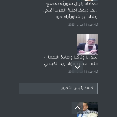
معاناة زلزال سوريّة تفضح:
زيف ديمقراطية الغرب! قلم :
رشاد أبو شاورآراء حرة ..
آراء حرة
18 فبراير، 2023
سوريا وتركيا واعادة الاعمار -
قلم : محمد فؤاد زيد الكيلاني
آراء حرة
18 فبراير، 2023
كلمة رئيس التحرير
بعد معارك قضائية طاحنة كتب
وترافع فيها بنفسه مرة اخرى..