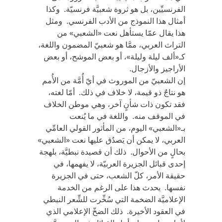
الفرنسيِّين، بل هو ثروة شعبيَّة فرنسيّة. وكذا
أمثال هذا النموذج من الأدب الفرنسي. ومثل
هذا يقال عمّا يستأهل نعت «الشعبي» من
التراث العربي، ممَّا هو شعبيّ المضمون واللغة،
كـ«ألف ليلة وليلة»، أو بعض الموشح، أو بعض
الأراجيز والأزجال.
إن الشعبيّ من الموروث في أيّ أُمَّة من الأُمم
هو نتاجٌ ذو قيمة، لا خلاف في ذلك. أمّا لغته،
فقد تكون ذات شأنٍ آخر، وهي موطن الخلاف
في الموقف منه. واللغة في ما يُنعت
بـ«الشعبي» اليوم، من المأثور القولي العامِّي
العربي، لا يمكن أن يَصدُق عليها نعت «الشعبي»
بحالٍ من الأحوال. ذلك أن قصيدة نبطيَّة، بلهجة
إحدى قبائل الجزيرة العربيّة، لا يفهمها، في
حقيقة الأمر، كلّ الشعب، حتى في الجزيرة
نفسها. يحدث هذا على الرغم من الخدمة
الإعلاميَّة الضخمة التي سُخِّرت للشِّعر النبطي
في العقود الأخيرة. ذلك الضخّ الإعلامي الذي