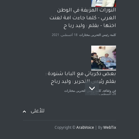
الشيخ طارق يوسف يقهر
الحكومة الأمريكية ، فأعطوه
الثورات المزيفة في الوطن
الجنسية عن يد وهم صاغرون،
العربي - كلما جاءت امة لعنت
آراء حرة
,
مختارات
7 أبريل، 2023
اختها - بقلم : وليد ربا ح
كلمة رئيس التحرير
,
مختارات
18 أغسطس، 2021
بعض ذكرياتي مع البابا شنودة :
بقلم رئيس التحرير : وليد رباح
فن وثقافة
,
كلمة رئيس التحرير
,
مختارات
28 أغسطس، 2021
للأعلى
Copyright ©
ArabVoice
| By
WebTix
افتتاحية صوت العروبة : شهادة