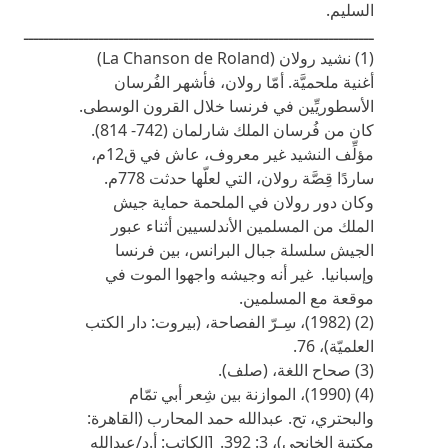
السليم.
ــــــــــــــــــــــــــــــــــــــــــــــــــــــــــــــــــــــ
(1) نشيد رولان (La Chanson de Roland)
أغنية ملحميَّة. أمّا رولان، فأشهر الفُرسان
الأسطوريِّين في فرنسا خلال القرون الوسطى.
كان من فُرسان الملك شارلمان (742- 814).
مؤلِّف النشيد غير معروف، عاش في ق12م،
ساردًا قِصَّة رولان، التي لعلّها حدثت 778م.
وكان دور رولان في الملحمة حماية جيش
الملك من المسلمين الأندلسيين أثناء عبور
الجيش سلسلة جبال البرانس، بين فرنسا
وإسبانيا. غير أنه وجيشه واجهوا الموت في
موقعة مع المسلمين.
(2) (1982)، سِـرّ الفصاحة، (بيروت: دار الكتب
العلميّة)، 76.
(3) صحاح اللغة، (صلف).
(4) (1990)، الموازنة بين شِعر أبي تمّام
والبحتري، تح. عبدالله حمد المحارب (القاهرة:
مكتبة الخانجي)، 3: 392._[الكاتب: أ.د/عبدالله