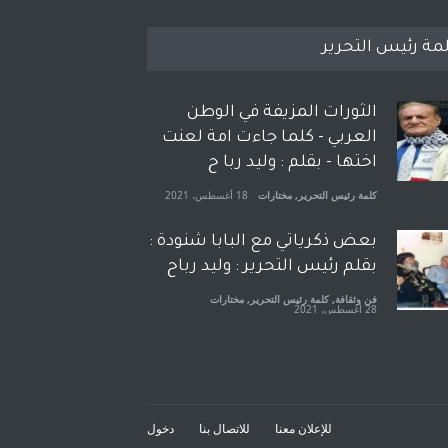
مة رئيس التحرير
الثورات المزيفة في الوطن
العربي - كلما جاءت امة لعنت
اختها - بقلم : وليد ربا ح
كلمة رئيس التحرير
,
مختارات
18 أغسطس، 2021
بعض ذكرياتي مع البابا شنودة :
بقلم رئيس التحرير : وليد رباح
فن وثقافة
,
كلمة رئيس التحرير
,
مختارات
28 أغسطس، 2021
افتتاحية صوت العروبة : شهادة
خلو من الارهاب - بقلم : وليد
رباح
للإعلان معنا
للاتصال بنا
دخول
كلمة رئيس التحرير
,
مختارات
18 نوفمبر، 2021