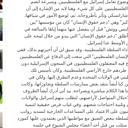
 موضوع تعامل إسرائيل مع الفلسطينيين. وبسرعة انضم
لفلسطينيين على كل شيء. وهنا لابد من الإشارة إلى أن
علا
ارانسكي وتأثر بأطروحاته. ثم، لوضع الأمور في سياقها،
ا “كيز” وهي “دعم حقوق الإنسان” كان من مؤسسها “بين
س ووتش” قبل أن ينفصل عنها متهماً إياها بالمبالغة في
ن أطلق “دعم حقوق الإنسان” التي يبدو من خلال لمحة على
ق الأوسط عدا إسرائيل.
 أداء السلطة الفلسطينية، وقد سبق لي أن أخبرتهم بذلك، ففي
نسان الفلسطيني” التي سعت إلى الدفاع عن الفلسطينيين
زج فيه المعتقلون الفلسطينيون في السجون الإسرائيلية دون
تم طردهم خارج الأراضي الفلسطينية. وكان تأسيس تلك
ني في الولايات المتحدة وعدم التطرق إليها. ولكن في
 كنا أيضاً ننتقد بعض ممارسات السلطة وتجاوزاتها، وكانت
نا هذا الكلام مباشرة وبصراحة. بيد أني أدرك أيضاً الظروف
تلال المتواصل لأراضيهم، لتطلب منهم إسرائيل والولايات
هم وتلبية احتياجات شعبهم. وفي غياب فرص حقيقية لتنمية
يون على الاعتماد على المساعدات الخارجية لتسديد رواتب
السلطة ببعض الضيق مع مواطنيها الذين يعتمدون عليها كمورد
دما سئلت من قبل أحد أعضاء مجلس الشيوخ في جلسة