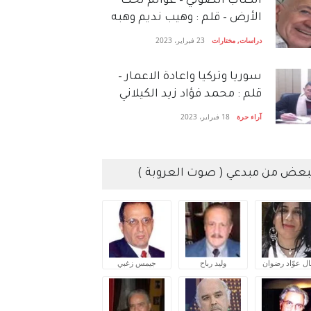
الكتاب الصَّوتي – عوالم تحت
الأرض – قلم : وهيب نديم وهبه
دراسات
,
مختارات
23 فبراير، 2023
سوريا وتركيا واعادة الاعمار –
قلم : محمد فؤاد زيد الكيلاني
آراء حرة
18 فبراير، 2023
بعض من مبدعي ( صوت العروبة )
ال عوّاد رضوان
وليد رباح
جيمس زغبي