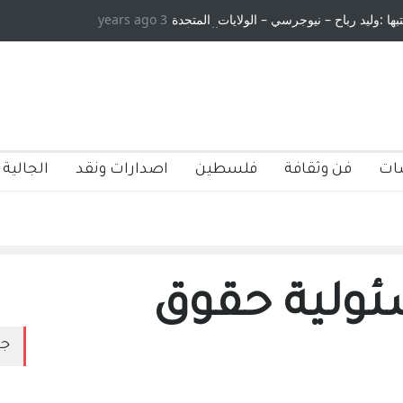
تبها :وليد رباح – نيوجرسي – الولايات المتحدة
3 years ago
الامريكية
ات
فن وثقافة
فلسطين
اصدارات ونقد
الجالية 
ولية حقوق
جد