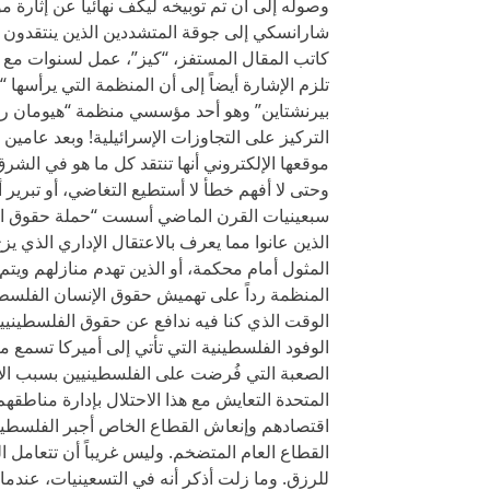
وصوله إلى أن تم توبيخه ليكف نهائياً عن إثارة
شارانسكي إلى جوقة المتشددين الذين ينتقدون ا
كاتب المقال المستفز، “كيز”، عمل لسنوات مع ش
تلزم الإشارة أيضاً إلى أن المنظمة التي يرأسه
بيرنشتاين” وهو أحد مؤسسي منظمة “هيومان رايت
التركيز على التجاوزات الإسرائيلية! وبعد عامي
موقعها الإلكتروني أنها تنتقد كل ما هو في الشر
وحتى لا أفهم خطأ لا أستطيع التغاضي، أو تبرير
سبعينيات القرن الماضي أسست “حملة حقوق الإ
الذين عانوا مما يعرف بالاعتقال الإداري الذي ي
المثول أمام محكمة، أو الذين تهدم منازلهم وي
المنظمة رداً على تهميش حقوق الإنسان الفلسطي
الوقت الذي كنا فيه ندافع عن حقوق الفلسطينيين
الوفود الفلسطينية التي تأتي إلى أميركا تسمع م
الصعبة التي فُرضت على الفلسطينيين بسبب الاح
المتحدة التعايش مع هذا الاحتلال بإدارة مناطق
اقتصادهم وإنعاش القطاع الخاص أجبر الفلسطين
القطاع العام المتضخم. وليس غريباً أن تتعامل 
للرزق. وما زلت أذكر أنه في التسعينيات، عن