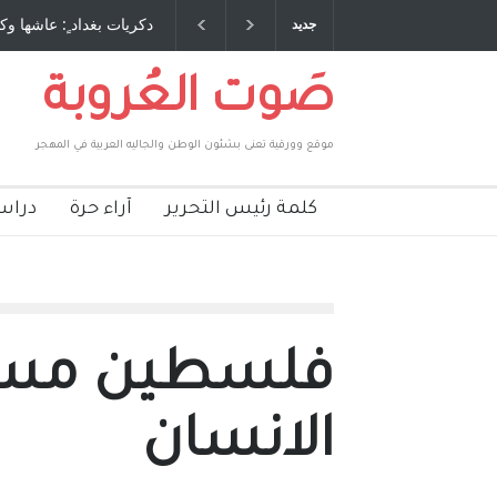
 طاحنة كتب وترافع فيها بنفسه مرة اخرى.. الشيخ
دكريات بغداد ٍ: عاشها وك
جديد
لحكومة الأمريكية ، فأعطوه الجنسية عن يد وهم
صاغرون،
صَوت العُروبة
موقع وورقية تعنى بشئون الوطن والجاليه العربية في المهجر
كلمة رئيس التحرير
آراء حرة
دراس
فلسطين مسئ
الانسان