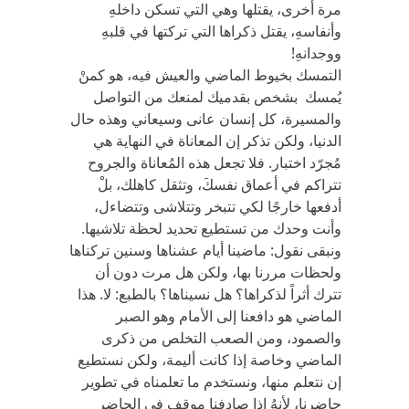
مرة أخرى، يقتلها وهي التي تسكن داخلهِ
وأنفاسهِ، يقتل ذكراها التي تركتها في قلبهِ
ووجدانهِ!
التمسك بخيوط الماضي والعيش فيه، هو كمنْ
يُمسك بشخص بقدميك لمنعك من التواصل
والمسيرة، كل إنسان عانى وسيعاني وهذه حال
الدنيا، ولكن تذكر إن المعاناة في النهاية هي
مُجرّد اختبار. فلا تجعل هذه المُعاناة والجروح
تتراكم في أعماق نفسكَ، وتثقل كاهلك، بلْ
أدفعها خارجًا لكي تتبخر وتتلاشى وتتضاءل،
وأنت وحدك من تستطيع تحديد لحظة تلاشيها.
ونبقى نقول: ماضينا أيام عشناها وسنين تركناها
ولحظات مررنا بها، ولكن هل مرت دون أن
تترك أثراً لذكراها؟ هل نسيناها؟ بالطبع: لا. هذا
الماضي هو دافعنا إلى الأمام وهو الصبر
والصمود، ومن الصعب التخلص من ذكرى
الماضي وخاصة إذا كانت أليمة، ولكن نستطيع
إن نتعلم منها، ونستخدم ما تعلمناه في تطوير
حاضرنا، لأنهُ إذا صادفنا موقف في الحاضر