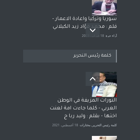
سوريا وتركيا واعادة الاعمار -
قلم : محمد فؤاد زيد الكيلاني
آراء حرة
18 فبراير، 2023
كلمة رئيس التحرير
بعد معارك قضائية طاحنة كتب
وترافع فيها بنفسه مرة اخرى..
الشيخ طارق يوسف يقهر
الحكومة الأمريكية ، فأعطوه
الثورات المزيفة في الوطن
الجنسية عن يد وهم صاغرون،
العربي - كلما جاءت امة لعنت
آراء حرة
,
مختارات
7 أبريل، 2023
اختها - بقلم : وليد ربا ح
كلمة رئيس التحرير
,
مختارات
18 أغسطس، 2021