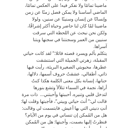
ماضينا تمامًا ولا نفكر فيه! على العكس تمامًا،
الماضي أساسنا ولا يمكن فصل زمنًا عن زمن
وإنسانًا عن إنسان وسنينًا عن سنين، ولولا
ماضينا لمْا كان لنا حاضر وحياة أكثر إشراقًا،
ولكن نحن نبحث عن اللحظة التي سرقت
سنيين من العمر وسجنتنا في سجنها وبتنا
آسراها.
يتكلم بألم ويسرد قصته قائلا:” لقد كانت حياتي
المقبلة، زهرتي الجميلة التي استنشقت
عطرها، محبوبتي الصغيرة البريئة، رأيت فيها
ذاتي، أطفالي، عشقتُ حروف أسمها، دلالها،
حنانها، إنسانة بكل معنى الكلمة هكذا كنتُ
أراها، نجمة في السماء تتلألأ وتشع بنورها
لتدخل قلبي وتنيره. أحببتها وأحبتني… ذات مرة
قالت لي:” أنتَ حياتي وبيتي”، فأجبتها وقلت لها:
أنتِ دنيتي التي بها أعيش. فابتسمت لي وقالت:
هل من المُمكن إن تنساني في يوم من الأيام؟
فنظرتُ إليها بصمت، وأجبتها: هل من المُمكن