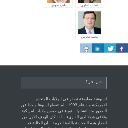
الطيب العلوي
نايف عبوش
محمد هجرس
من نحن؟
اسبوعية مطبوعة تصدر في الولايات المتحده
الامريكية منذ عام 1993 ، لم ‏تنقطع اسبوعا واحدا عن
الصدور منذ انشائها .. توزع في خمس ولايات امريكية
‏وتلاقي قبولا لدى القارىء ..‏ لقد كان الهدف الاول من
اصدار هذه الصحيفة باللغة العربية .. ان الجالية قد