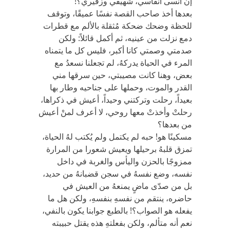
إن أنسى أنفاسي، شهيقي وزفيري؟!
بعدها أخذ صاحب القصة نفسًا عميقًا، وتوقف
للحظة وضحك ضحكة مُثقلة بالألم مع قطرات
دمع نزلت من عينيه، ثم أكمل قائلاً: ولكن
صدمتي وصمتي كانا أكبر، فليس كل ما يتمناه
المرء في الحياة يدركهُ، لم تجعلنا نسعدُ مع
بعض، وهنا كانت مصيبتي، حين سرقها مني
القدر والموت، وحملها على جناحيه وطار بها
بعيداً، رحلت وتركتني وحيداً، أعيش في ذكراها،
رحلتْ وأخذتْ معها روحي، لا أعرف لمنْ أعيش
من بعدها؟
مسكينًا هو! حبه لم يكتمل ولم يُكتب لهُ الحياة،
تمزق قلبهُ برحيلها ويعيش شعورا من المرارة
ممزوجًا بالحزن واليأس والغربة في داخل
نفسه، وضع نفسهُ في سجن قضبانهُ من حديد،
بل من صدّى ماضٍ يمنعهُ من العيش في
حاضره، ينتقم من نفسهِ بنفسهِ، ولكن هل ما
يفعله هو الصواب؟! بالطبع جوابنا يكون بالنفي،
نعم أنه متألم، ولكن بفعلتهِ هذه يقتل حبيبته