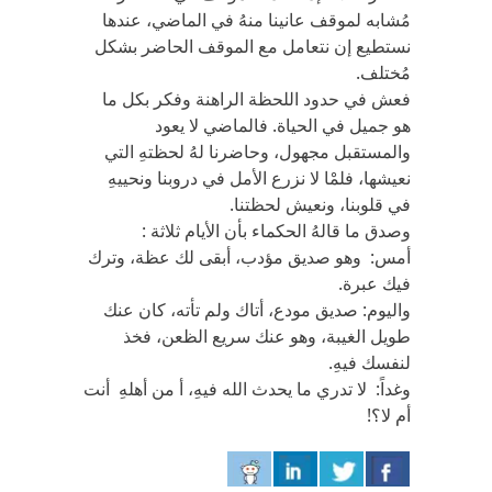
مُشابه لموقف عانينا منهُ في الماضي، عندها
نستطيع إن نتعامل مع الموقف الحاضر بشكل
مُختلف.
فعش في حدود اللحظة الراهنة وفكر بكل ما
هو جميل في الحياة. فالماضي لا يعود
والمستقبل مجهول، وحاضرنا لهُ لحظتهِ التي
نعيشها، فلمْا لا نزرع الأمل في دروبنا ونحييهِ
في قلوبنا، ونعيش لحظتنا.
وصدق ما قالهُ الحكماء بأن الأيام ثلاثة :
أمس: وهو صديق مؤدب، أبقى لك عظة، وترك
فيك عبرة.
واليوم: صديق مودع، أتاك ولم تأته، كان عنك
طويل الغيبة، وهو عنك سريع الظعن، فخذ
لنفسك فيهِ.
وغداً: لا تدري ما يحدث الله فيهِ، أ من أهلهِ أنت
أم لا؟!