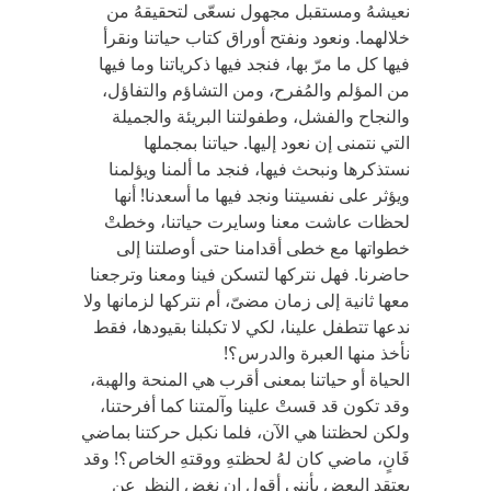
نعيشهُ ومستقبل مجهول نسعّى لتحقيقهُ من
خلالهما. ونعود ونفتح أوراق كتاب حياتنا ونقرأ
فيها كل ما مرّ بها، فنجد فيها ذكرياتنا وما فيها
من المؤلم والمُفرح، ومن التشاؤم والتفاؤل،
والنجاح والفشل، وطفولتنا البريئة والجميلة
التي نتمنى إن نعود إليها. حياتنا بمجملها
نستذكرها ونبحث فيها، فنجد ما ألمنا ويؤلمنا
ويؤثر على نفسيتنا ونجد فيها ما أسعدنا! أنها
لحظات عاشت معنا وسايرت حياتنا، وخطتْ
خطواتها مع خطى أقدامنا حتى أوصلتنا إلى
حاضرنا. فهل نتركها لتسكن فينا ومعنا وترجعنا
معها ثانية إلى زمان مضىّ، أم نتركها لزمانها ولا
ندعها تتطفل علينا، لكي لا تكبلنا بقيودها، فقط
نأخذ منها العبرة والدرس؟!
الحياة أو حياتنا بمعنى أقرب هي المنحة والهبة،
وقد تكون قد قستْ علينا وآلمتنا كما أفرحتنا،
ولكن لحظتنا هي الآن، فلما نكبل حركتنا بماضي
فَانٍ، ماضي كان لهُ لحظتهِ ووقتهِ الخاص؟! وقد
يعتقد البعض بأنني أقول إن نغض النظر عن