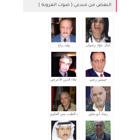
البعض من مبدعي ( صوت العروبة )
آمال عوّاد رضوان
وليد رباح
جيمس زغبي
علاء الدين الأعرجي
رشاد أبو شاور
د.الطيب بيتي العلوي