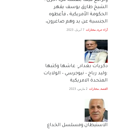
وترافع فيها بنفسه مرة اخرى..
الشيخ طارق يوسف يقهر
الحكومة الأمريكية ، فأعطوه
الجنسية عن يد وهم صاغرون،
آراء حرة
,
مختارات
7 أبريل، 2023
دكريات بغداد ٍ: عاشها وكتبها
:وليد رباح – نيوجرسي – الولايات
المتحدة الامريكية
القصة
,
مختارات
2 مارس، 2023
الاستيطان ومسلسل الخداع