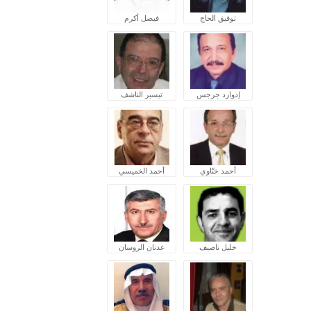
توفيق الحاج
فيصل أكرم
إدوارد جرجس
تيسير الناشف
أحمد ختّاوي
أحمد الخميسي
خليل ناصيف
عدنان الروسان