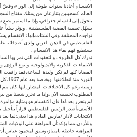
الانقسام أعادنا سنوات طويلة إلى الوراء،وفضّ أ
العالم كسجينين يتنازعان من يمتلك مفتاح السج
يتحول إلى انقسام جغرافي،وإذا ما استمر بضع سنو
يسهّل تصفية القضية الفلسطينية , ويؤثر سلباً
تواجده المحتلفة وفي الشتات.إنهاء الانقسام يش
الفلسطيني في الذهن العربي ولدى أصدقائنا على ال
يستطيع فهم بقاء هذا الانقسام!.
ندرك كل الظروف والتعقيدات التي تمر بها السا
الانتماءات الفكريه والايديولوجيه،وتنوع الرؤى, 
القضايا كلها لم تكن وليدة الساعة،فقد رافقت ال
الثورة 
زمنية رغم كل الاختلافات المشار إليها،كان يتم ا
المطلوب تحقيقه الآن،وإذا ما تحرر شعبنا من نير
لم يتحرر بعد،لذا فإن الانقسام هو بمثابة مؤامرة
للأسف،أصدر الرئيس الفلسطيني قراراً بتأجيل 
الانتخابات لآذار /مارس القادم.هذا يعني:لما بعد
وللأردن،مما يؤكد:أن المراهنة على الولايات المتح
المراهنة خاطئة بامتياز،وسبق لمحمود عباس أن