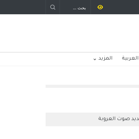
رباح – نيوجرسي – الولايات المتحدة
الامريكية
العربية
المزيد
يد صوت العروبة