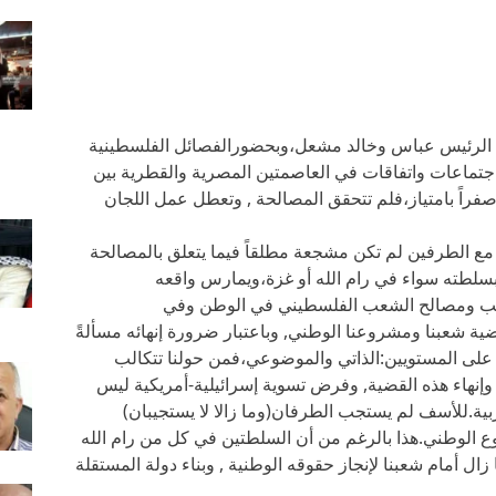
 الرئيس عباس وخالد مشعل،وبحضورالفصائل الفلسطينية
جتماعات واتفاقات في العاصمتين المصرية والقطرية بين
فراً بامتياز،فلم تتحقق المصالحة , وتعطل عمل اللجان
ة مع الطرفين لم تكن مشجعة مطلقاً فيما يتعلق بالمصالحة
طته سواء في رام الله أو غزة،ويمارس واقعه
مطالب ومصالح الشعب الفلسطيني في الوطن وفي
ضية شعبنا ومشروعنا الوطني, وباعتبار ضرورة إنهائه مسألةً
 على المستويين:الذاتي والموضوعي،فمن حولنا تتكالب
وإنهاء هذه القضية, وفرض تسوية إسرائيلية-أمريكية ليس
بية.للأسف لم يستجب الطرفان(وما زالا لا يستجيبان)
 الوطني.هذا بالرغم من أن السلطتين في كل من رام الله
ا زال أمام شعبنا لإنجاز حقوقه الوطنية , وبناء دولة المستقلة