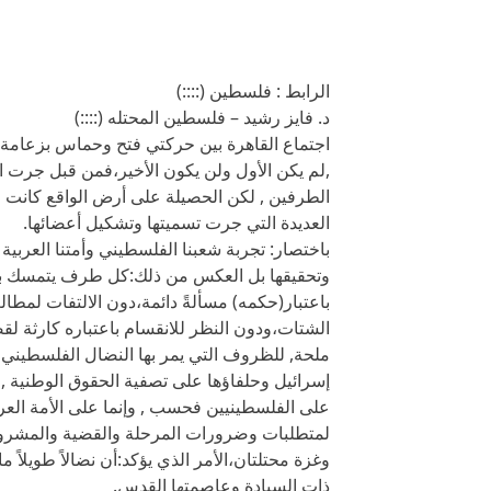
الرابط : فلسطين (::::)
د. فايز رشيد – فلسطين المحتله (::::)
اجتماع القاهرة بين حركتي فتح وحماس بزعامة
,لم يكن الأول ولن يكون الأخير،فمن قبل جرت ا
الطرفين , لكن الحصيلة على أرض الواقع كانت ص
العديدة التي جرت تسميتها وتشكيل أعضائها.
باختصار: تجربة شعبنا الفلسطيني وأمتنا العربي
وتحقيقها بل العكس من ذلك:كل طرف يتمسك بسل
باعتبار(حكمه) مسألةً دائمة،دون الالتفات ل
الشتات،ودون النظر للانقسام باعتباره كارثة لق
ملحة, للظروف التي يمر بها النضال الفلسطيني
إسرائيل وحلفاؤها على تصفية الحقوق الوطنية , 
على الفلسطينيين فحسب , وإنما على الأمة العر
لمتطلبات وضرورات المرحلة والقضية والمشروع
وغزة محتلتان،الأمر الذي يؤكد:أن نضالاً طويلاً م
ذات السيادة وعاصمتها القدس.