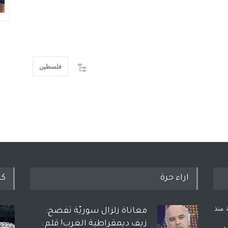
فلسطين
اراء حرة
كل
 منذ
معاناة زلزال سوريّة تفضح:
زيف ديمقراطية الغرب! قلم :