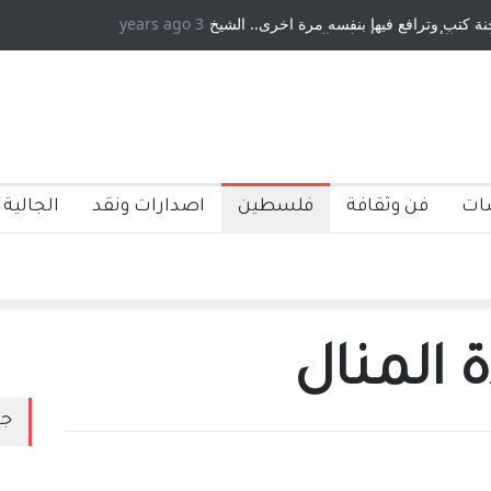
 وترافع فيها بنفسه مرة اخرى.. الشيخ
3 years ago
دكريات بغداد ٍ: عاشها وكتبها :وليد 
أمريكية ، فأعطوه الجنسية عن يد وهم
صاغرون،
ات
فن وثقافة
فلسطين
اصدارات ونقد
الجالية 
 المنال
جد