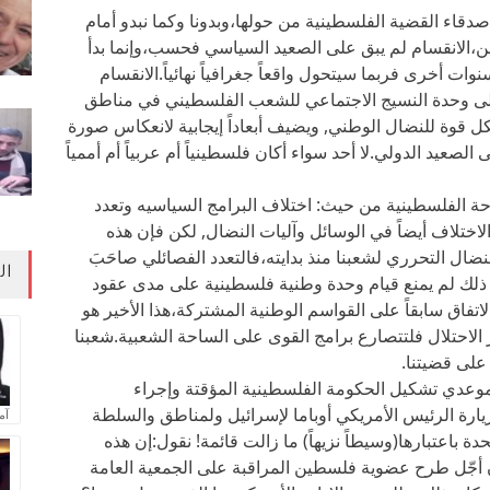
صدقاء القضية الفلسطينية من حولها،وبدونا وكما نبدو أمام
ن،الانقسام لم يبق على الصعيد السياسي فحسب،وإنما بدأ
ات أخرى فربما سيتحول واقعاً جغرافياً نهائياً.الانقسام
 على وحدة النسيج الاجتماعي للشعب الفلسطيني في مناطق
كل قوة للنضال الوطني, ويضيف أبعاداً إيجابية لانعكاس صورة
صعيد الدولي.لا أحد سواء أكان فلسطينياً أم عربياً أم أممياً
حة الفلسطينية من حيث: اختلاف البرامج السياسيه وتعدد
والاختلاف أيضاً في الوسائل وآليات النضال, لكن فإن هذه
نضال التحرري لشعبنا منذ بدايته،فالتعدد الفصائلي صاحَبَ
ال
منذ انطلاقتها وبخاصة بعد عام 1967،كل ذلك لم يمنع قيام وحدة وطنية فلسطينية على مدى عقود
لاتفاق سابقاً على القواسم الوطنية المشتركة،هذا الأخير هو
 الاحتلال فلتتصارع برامج القوى على الساحة الشعبية.شعبنا
 على قضيتنا.
موعدي تشكيل الحكومة الفلسطينية المؤقتة وإجراء
 زيارة الرئيس الأمريكي أوباما لإسرائيل ولمناطق والسلطة
آم
دة باعتبارها(وسيطاً نزيهاً) ما زالت قائمة! نقول:إن هذه
 أجّل طرح عضوية فلسطين المراقبة على الجمعية العامة