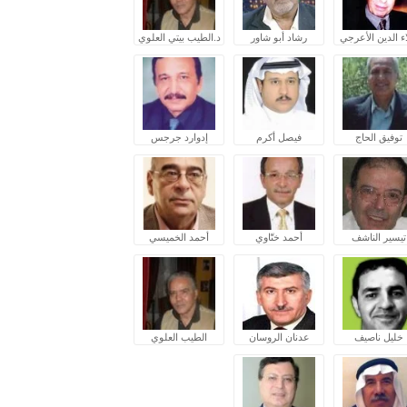
ء الدين الأعرجي
رشاد أبو شاور
د.الطيب بيتي العلوي
توفيق الحاج
فيصل أكرم
إدوارد جرجس
تيسير الناشف
أحمد ختّاوي
أحمد الخميسي
خليل ناصيف
عدنان الروسان
الطيب العلوي