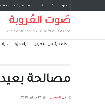
ق عمري ، صبحي مخلوف : بقلم : سعد الله
بعد معارك قضائية طاحنة كتب
جديد
بركات
طارق يوسف يقهر الحكومة ال
صَوت العُروبة
موقع وورقية تعنى بشئون الوطن والجاليه العربية في المهجر
كلمة رئيس التحرير
آراء حرة
دراس
مصالحة بعيدة
في
فلسطين
17 فبراير، 2013