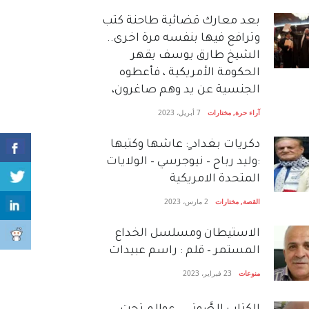
بعد معارك قضائية طاحنة كتب
وترافع فيها بنفسه مرة اخرى..
الشيخ طارق يوسف يقهر
الحكومة الأمريكية ، فأعطوه
الجنسية عن يد وهم صاغرون،
آراء حرة
,
مختارات
7 أبريل، 2023
دكريات بغداد ٍ: عاشها وكتبها
:وليد رباح – نيوجرسي – الولايات
المتحدة الامريكية
القصة
,
مختارات
2 مارس، 2023
الاستيطان ومسلسل الخداع
المستمر – قلم : راسم عبيدات
منوعات
23 فبراير، 2023