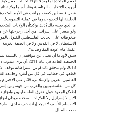
للأمم المتحدة لما بعد نتائج الانتخابات الأمريك
أُجريت الانتخابات الرئاسية وفاز أوباما بولاية 
قبول فلسطين كعضو مراقب في الأمم المتحدة
الحليفة لها لتحذو حذوها في عملية التصويت!.
ما الذي يعنيه ذلك؟ذلك يؤكد:أن الولايات المتحدة 
ولو صغيراً على إسرائيل من أجل زحزحتها عن مو
ضغوطاته على الجانب الفلسطيني للقبول بالموا
الاستيطان لا في القدس ولا في الضفة الغربية ,
عقبةً،أمام عودة المفاوضات”.
سبق لأوباما أن تخلى عن مواقفه،إن بالنسبة لمو
الجمعية العامة في عام 
2013 ولم يتحقق ذلك)وعن اشتراطاته بوقف 
قطعها في خطابيه في كل من أنقره وجامعة القاهر
العالمين العربي والإسلامي: قائم على الاحترام 
كل من الفلسطينيين والعرب من جهة،وبين إسرائ
إطلاق الوعود حول حقوق الفلسطينيين وإنجاز دو
الابن.لا إسرائيل ولا الولايات المتحدة تريدان إنج
الانفسام.للأسف لا توجد إرادة حقيقة لدى الطرف
صعب المنال.