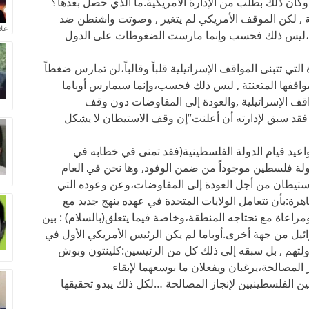
ية, وكان ذلك بطلب من الإدارة الأمريكية.ما الذي حصل بعدها؟
ثانية , لكن الموقف الأمريكي لم يتغير , وصوتت واشنطن ضد
علا
،ليس ذلك فحسب وإنما مارست الضغوطات على الدول
التي تتبنى المواقف الإسرائيلية قلباً وقالباً،لن تمارس ضغطاً
اقفها المتعنتة , ليس ذلك فحسب،وإنما سيمارس أوباما
قف الإسرائيلية ,والعودة إلى المفاوضات دون وقف
 فقد سبق لإدارته أن أعلنت”إن وقف الاستيطان لا يشكل
اعيد قيام الدولة الفلسطينية(فقد تمنى في خطابه في
2011،أن يرى مندوب دولة فلسطين موجوداً من ضمن الوفود, وها نحن في العام
الاستيطان من أجل العودة إلى المفاوضات،وعن وعوده التي
ة:بأن تتعامل الولايات المتحدة في عهده بنهج جديد مع
ومراعاة مع تحتاجه المنطقة،وخاصة فيما يتعلق(بالسلام) : بين
يل من جهة أخرى.أوباما لم يكن الرئيس الأمريكي الأول في
لتهم , بل سبقه إلى ذلك كل من الرئيسين:كلينتون وبوش
از المصالحة،يرغبان ويفعلان ما بوسعهما لإبقاء
ين الفلسطينيين لإنجاز المصالحة …لكل ذلك يبدو تحقيقها