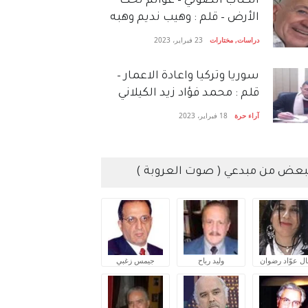
الكتاب الصَّوتي – عوالم تحت
الأرض – قلم : وهيب نديم وهبه
دراسات
,
مختارات
23 فبراير، 2023
سوريا وتركيا واعادة الاعمار –
قلم : محمد فؤاد زيد الكيلاني
آراء حرة
18 فبراير، 2023
بعض من مبدعي ( صوت العروبة )
ال عوّاد رضوان
وليد رباح
جيمس زغبي