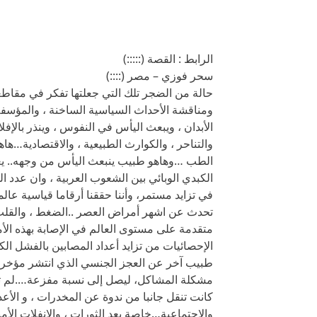
الرابط : القصة (:::::)
سحر فوزي – مصر (::::)
حالة من الضجر تلك التي جعلتها تفكر في مقاطع
ومناقشة الأحداث السياسية الساخنة ، والمؤسفة…
الأبدان ، ويبعث اليأس في النفوس ، وينذر بالإفل
والتناحر ، والكوارث الطبيعية ، والاقتصادية
الطب …وهاهو طبيب ينبعث اليأس من وجهه.. يعلن
الكبدي الوبائي بين الشعوب العربية ، وان عدد ال
في تزايد مستمر، وأننا حققنا أرقاما قياسية عا
تحدث عن اشهر أمراض العصر ..الضغط ، والقلب ،
متقدمة على مستوى العالم في الإصابة بهذه ا
الإحصائيات من تزايد أعداد المصابين بالفشل ال
طبيب آخر عن العجز الجنسي الذي انتشر مؤخرا ،
مشكلة المشاكل، ليصل إلى نسبة مفزعة….لم تد
كانت تنقل جانبا من ندوة عن المخدرات ، و الأعدا
والاجتماعية…خاصة بعد الثورات ، والانفلات الأمني