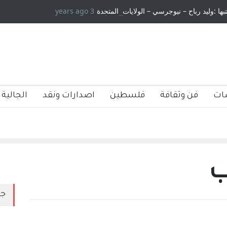
تبها :وليد رباح – نيوجرسي – الولايات المتحدة
3 years ago
الامريكية
ات
فن وثقافة
فلسطين
اصدارات ونقد
الجالية 
ب
جد