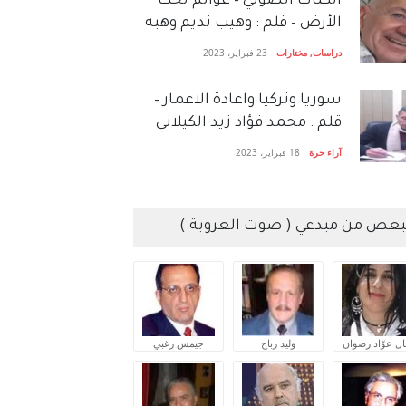
الكتاب الصَّوتي – عوالم تحت
الأرض – قلم : وهيب نديم وهبه
دراسات
,
مختارات
23 فبراير، 2023
سوريا وتركيا واعادة الاعمار –
قلم : محمد فؤاد زيد الكيلاني
آراء حرة
18 فبراير، 2023
بعض من مبدعي ( صوت العروبة )
ال عوّاد رضوان
وليد رباح
جيمس زغبي