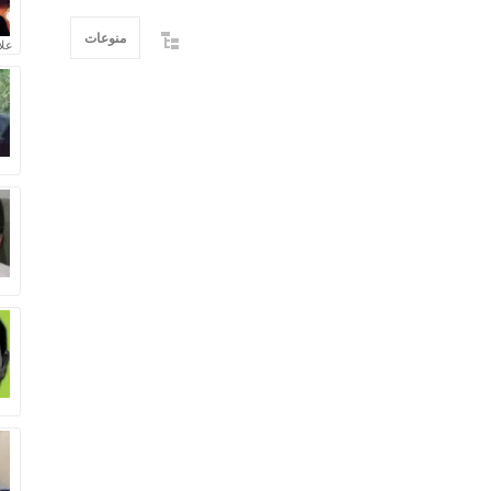
منوعات
علا