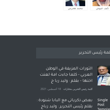
نايف عبوش
محمد هجرس
مة رئيس التحرير
الثورات المزيفة في الوطن
العربي - كلما جاءت امة لعنت
اختها - بقلم : وليد ربا ح
كلمة رئيس التحرير
,
مختارات
18 أغسطس، 2021
بعض ذكرياتي مع البابا شنودة :
بقلم رئيس التحرير : وليد رباح