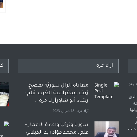
اراء حرة
كل
 منذ
معاناة زلزال سوريّة تفضح:
زيف ديمقراطية الغرب! قلم :
 لدى
رشاد أبو شاورآراء حرة ..
فة
اتها
آراء حرة
18 فبراير، 2023
ك
سوريا وتركيا واعادة الاعمار -
 حيث
قلم : محمد فؤاد زيد الكيلاني