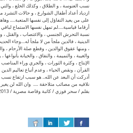
نسب العنوسة ، و الطلاق ، وكذلك الخلع ، والتي 
ازدياد أعداد أطفال الشوارع ، و حالات التشرد م
على من يعيد التفاؤل إلى نفسها المتعبة…. وهاه
أرقاما قياسية….لم تمهل نفسها الاستماع لباق
نسبة التحرش الجنسي ، والاغتصاب ، والقتل ، وا
الدينية ، فالدين ملجأ من لا ملجأ له…وجاء الح
، ومنها عقوق الوالدين ، وقطع صلة الأرحام ، وا
والغيبة ، والنميمة ، والنفاق ، والخيانة بأنواعها
الإنتاج ، وكثرة الثورات ، والجري وراء المناصب 
القرآن ، ونقص الحياء ، وعدم أتباع تعاليم الدين 
أدركت أن البعد عن الله.. هو سبب ارتفاع نسب 
نلاقيه من مصائب متلاحقة …. وان الله لن يغير ما
بقلم / سحر فوزي / كاتبة وقاصة مصرية / 15/2/2013