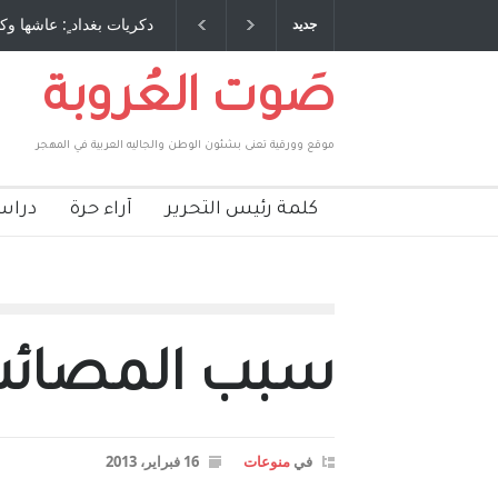
 طاحنة كتب وترافع فيها بنفسه مرة اخرى.. الشيخ
دكريات بغداد ٍ: عاشها وك
جديد
لحكومة الأمريكية ، فأعطوه الجنسية عن يد وهم
صاغرون،
صَوت العُروبة
موقع وورقية تعنى بشئون الوطن والجاليه العربية في المهجر
كلمة رئيس التحرير
آراء حرة
دراس
سبب المصائ
في
منوعات
16 فبراير، 2013