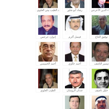
ء الدين الأعرجي
رشاد أبو شاور
د.الطيب بيتي العلوي
توفيق الحاج
فيصل أكرم
إدوارد جرجس
تيسير الناشف
أحمد ختّاوي
أحمد الخميسي
خليل ناصيف
عدنان الروسان
الطيب العلوي