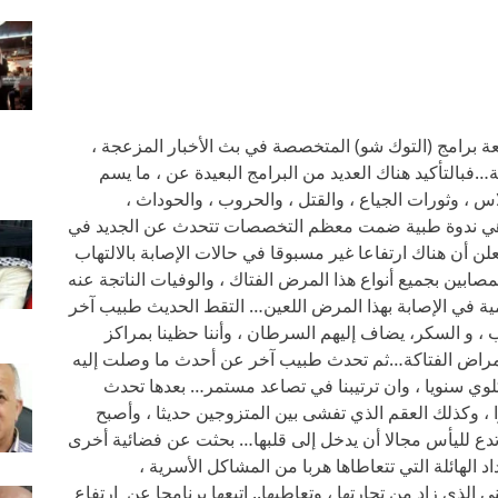
ة برامج (التوك شو) المتخصصة في بث الأخبار المزعجة ،
فبالتأكيد هناك العديد من البرامج البعيدة عن ، ما يسم
اس ، وثورات الجياع ، والقتل ، والحروب ، والحوداث ،
…هاهي ندوة طبية ضمت معظم التخصصات تتحدث عن الجديد في
 أن هناك ارتفاعا غير مسبوقا في حالات الإصابة بالالتهاب
مصابين بجميع أنواع هذا المرض الفتاك ، والوفيات الناتجة عنه
لمية في الإصابة بهذا المرض اللعين… التقط الحديث طبيب آخر
 و السكر، يضاف إليهم السرطان ، وأننا حظينا بمراكز
لأمراض الفتاكة…ثم تحدث طبيب آخر عن أحدث ما وصلت إليه
كلوي سنويا ، وان ترتيبنا في تصاعد مستمر… بعدها تحدث
 وكذلك العقم الذي تفشى بين المتزوجين حديثا ، وأصبح
ع لليأس مجالا أن يدخل إلى قلبها… بحثت عن فضائية أخرى
د الهائلة التي تتعاطاها هربا من المشاكل الأسرية ،
 الذي زاد من تجارتها ، وتعاطيها.. اتبعها برنامجا عن ارتفاع