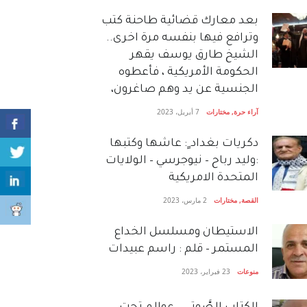
بعد معارك قضائية طاحنة كتب
وترافع فيها بنفسه مرة اخرى..
الشيخ طارق يوسف يقهر
الحكومة الأمريكية ، فأعطوه
الجنسية عن يد وهم صاغرون،
آراء حرة
,
مختارات
7 أبريل، 2023
دكريات بغداد ٍ: عاشها وكتبها
:وليد رباح – نيوجرسي – الولايات
المتحدة الامريكية
القصة
,
مختارات
2 مارس، 2023
الاستيطان ومسلسل الخداع
المستمر – قلم : راسم عبيدات
منوعات
23 فبراير، 2023