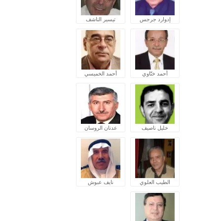
إدوارد جرجس
تيسير الناشف
أحمد ختّاوي
أحمد الخميسي
خليل ناصيف
عدنان الروسان
الطيب العلوي
نايف عبوش