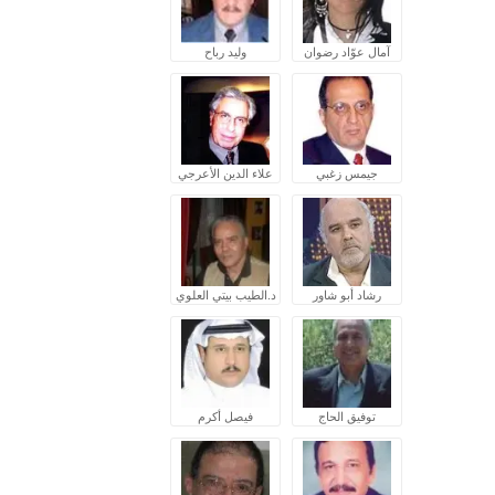
آمال عوّاد رضوان
وليد رباح
جيمس زغبي
علاء الدين الأعرجي
رشاد أبو شاور
د.الطيب بيتي العلوي
توفيق الحاج
فيصل أكرم