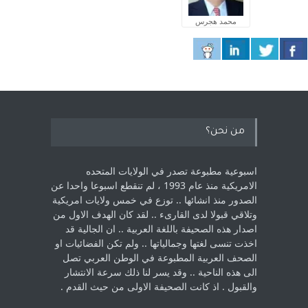
محمد هجرس
من نحن؟
اسبوعية مطبوعة تصدر في الولايات المتحده
الامريكية منذ عام 1993 ، لم ‏تنقطع اسبوعا واحدا عن
الصدور منذ انشائها .. توزع في خمس ولايات امريكية
‏وتلاقي قبولا لدى القارىء ..‏ لقد كان الهدف الاول من
اصدار هذه الصحيفة باللغة العربية .. ان الجالية قد
اخذت ‏تنسى لغتها وجمالياتها .. ولم تكن الفضائيات او
الصحف العربية المطبوعة في الوطن ‏العربي تصل
الى هذه الناحية .. وقد يسر لنا ذلك سرعة الانتشار
والقبول . اذ كانت ‏الصحيفة الاولى من حيث القدم . ‏