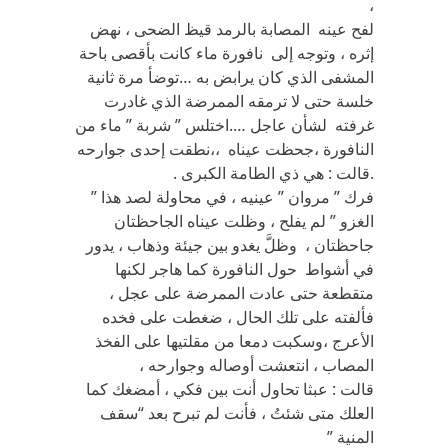
،
لفح عينه المصابة بالرمد قيظ الضحى ، نهض
إثره ، وتوجه إلى نافورة ماء كانت بأقصى باحة
المشفى الذي كان يرابض به …توضأ مرة ثانية
خلسة حتى لا ترمقه الممرضة الذي غادرت
غرفته لشأن عاجل ….اختلس ” شربة ” ماء من
النافورة ،جحظت عيناه ،،نطقت إحدى جوارحه
.قالت : هي ذي الطامة الكبرى .
فرك ” مروان ” عينيه ، في محاولة لصد هذا ”
الغزو ” لم يفلح ، وظلت عيناه الجاحظتان
جاحظتان ، وظلَّ يغدو بين جيئة وذهاب ، يدور
في أشواط حول النافورة كما هاجر لكنها
متقطعة حتى عادت الممرضة على عجل ،
فألفته على تلك الحال ، ضغطت على فخده
الأعرج ،وسكبت دمعا من مقلتيها على الفخذ
المصاب ، انتعشت أوصاله وجوارحه ،
قالت : عبثا تحاول أنت بين فكي ، أمضغك كما
العلك متى شئتُ ، فأنت لم تبرح بعد “سقف
المنية ”