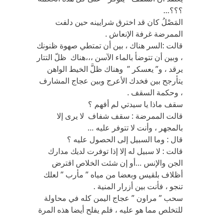
؟؟؟…
المَصْلُ كان قد اخترق شرايينه حين دلفت
الممرضة غرفة الإنعاش .
قالت :السر هناك ، بين أن تمتطي صهوة ظنونك
، وبين أن تتوضأ بالماء الآسن ،،،هناك ظلّ التتار
يرقد ، و” يعسكر ” وهناك ظلَّ الخيط الواهن
يتأرجح بين فخدك الأعرج وبين عجاج المشارف
، وحكمة السقف .
سقف ماذا يا سيدتي لم أفهم ؟
قالت الممرضة : سقف شفاف لا يرى إلا
بالمجهر ، وأنت لا تتوفر عليه …
قال : وما السبيل إلى الحصول عليه ؟
قالت : لا سبيل له إلا إذا توفرت لديك مدارك
الجن والإنس …أو إن شئت الخلاص اقترض
أظلاف بلقيس وبعضا من مياه ” مأرب ” لعلك
تنجو ، فأنت بين أزرار المنية .
سحب ” مراون ” عجاج اليمن كله في محاولة
للتخلص مما هو عليه ، فلم يفلح أيضا هذه المرة