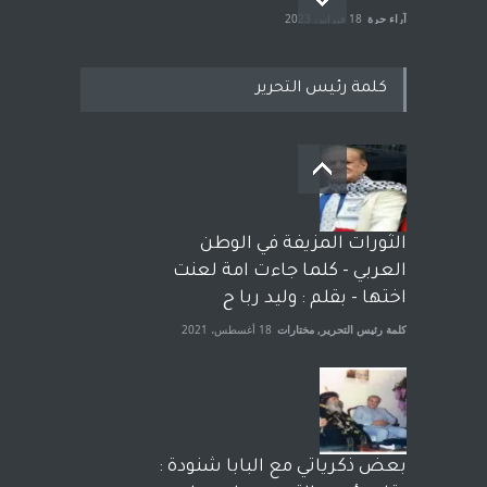
آراء حرة
18 فبراير، 2023
كلمة رئيس التحرير
بعد معارك قضائية طاحنة كتب
وترافع فيها بنفسه مرة اخرى..
الشيخ طارق يوسف يقهر
الحكومة الأمريكية ، فأعطوه
الثورات المزيفة في الوطن
الجنسية عن يد وهم صاغرون،
العربي - كلما جاءت امة لعنت
آراء حرة
,
مختارات
7 أبريل، 2023
اختها - بقلم : وليد ربا ح
كلمة رئيس التحرير
,
مختارات
18 أغسطس، 2021
بعض ذكرياتي مع البابا شنودة :