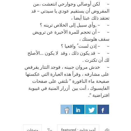
– لكن أوصالي وجوارحي انتعشت ،من
المفروض أن يستقيم عودي يا سيدتي – قد
تعتقد ذلك عبثا أيضا ،
– – ,وأي سبيل إلى الخلاص ترينه ؟
– – أن تحجم للمرة الأخيرة عن ترويض
سقف هلوستك ،
– – إذن لست ُ واقعيا ؟
– – قد يكون ذلك ، وقد لا يكون …الأصلح
لك أن تكترث .
– خدش مروان جبينه ، فوجد التتار يقرفص
على مشارفه ، وقرأ هذه العبارة التي عكستها
صفيحة ماء النافورة ” نلتقي على صفحات
الفايسبوك ، أنت بين أزرار المنية في غيبوبة
افتراضية “.
أحمد ختاوي : featured
منوعات