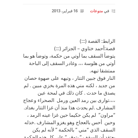
في
منوعات
16 فبراير، 2013
الرابط: القصة (:::)
قصة:أحمد ختاوي – الجزائر (:::)
يتوضأ السقف بما أوتي من حكمة، وتوضأ هو بما
أوتي من هلوسة ،،، وغادر السقف إلى الباحة
ممتشقا تيهه.
النار فوق جبين التتار ، وتيهه على صهوة حصان
من جديد ، لكنه مني هذه المرة بخزي مبين . لم
يصدق ما حدث . كان ذلك في لمحة عين
،،،،توارى بين رمد العين ورمل الصحراء وعجاج
المشارف .لم يحدث هذا منذ أن غزا التتار بغداد.
“مراون” لم يكن حكيما حين غزا عينه الرمد ،
وحين أحس بالعجاج وهو يغزو المشارف .خذله
السقف الذي “مني ” بالحكمة ” لأنه لم يكن
يعتقد أن السقف ” يتوفر ” على كل هذه الحكمة