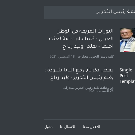
مة رئيس التحرير
الثورات المزيفة في الوطن
العربي - كلما جاءت امة لعنت
اختها - بقلم : وليد ربا ح
كلمة رئيس التحرير
,
مختارات
18 أغسطس، 2021
بعض ذكرياتي مع البابا شنودة :
بقلم رئيس التحرير : وليد رباح
فن وثقافة
,
كلمة رئيس التحرير
,
مختارات
28 أغسطس، 2021
افتتاحية صوت العروبة : شهادة
خلو من الارهاب - بقلم : وليد
رباح
للإعلان معنا
للاتصال بنا
دخول
كلمة رئيس التحرير
,
مختارات
18 نوفمبر، 2021