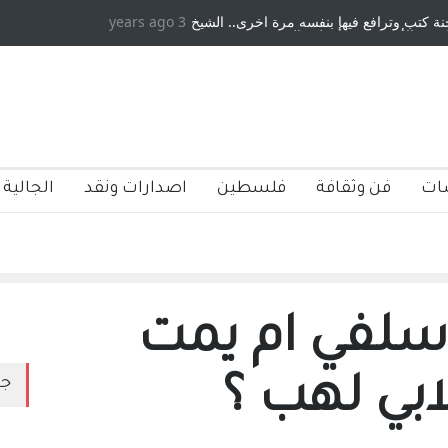
ترافع فيها بنفسه مرة اخرى.. الشيخ
3 years ago
دكريات بغداد ٍ: عاشها وكتبها :وليد رب
ريكية ، فأعطوه الجنسية عن يد وهم
صاغرون،
ات
فن وثقافة
فلسطين
اصدارات ونقد
الجالية 
سلفي ام يمت
ابي لهب ؟
جد