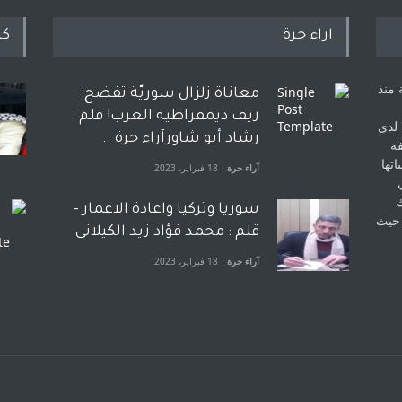
اراء حرة
كل
 منذ
معاناة زلزال سوريّة تفضح:
زيف ديمقراطية الغرب! قلم :
 لدى
رشاد أبو شاورآراء حرة ..
فة
اتها
آراء حرة
18 فبراير، 2023
ك
سوريا وتركيا واعادة الاعمار -
 حيث
قلم : محمد فؤاد زيد الكيلاني
آراء حرة
18 فبراير، 2023
بعد معارك قضائية طاحنة كتب
وترافع فيها بنفسه مرة اخرى..
الشيخ طارق يوسف يقهر
الحكومة الأمريكية ، فأعطوه
الجنسية عن يد وهم صاغرون،