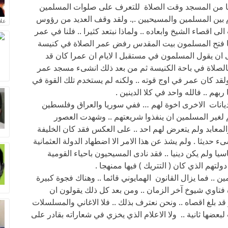
ما من المسجد وقت الصلاة للتعرف على صلوات المسلمين
م بين المسلمين والمسيحيين .,. ولقد وقف العديد من رؤوس
علا
 اقصاء الشيخ وابعاده .. ولماذا نبتعد كثيرا .. فلنا في عمر
ا فتح المسلمون بيت المقدس رفض عمر الصلاة في كنيسة
ى ان يقول المسلمون في مستقبل ا لايام ان عمرا كان قد
 بالصلاة في باحة الكنيسة ثم من بعد ذلك انشىء مسجد عمر
 ولقد كان عمر في اوج قوته .. ولكنه لم يستخدم تلك القوة في
م .. فالله واحد في كلا الدينين .
يانات الاخرى اخوة لهم … ففي سوريا والعراق وفلسطين
 لغير المسلمين ان ينفذوا شريعتهم .. وشهدت العصور
لمعابد ولم يتعرض لهم احد .. على العكس فقد كان الخليفة
 حديثا . ولم يشذ عن هذا الامر الا اضطهاد الدولة العثمانية
 ولم يكن دينيا .. فقد نادى المسيحيون باحياء القومية
لتهم الذي كان ( التتريك ) فيها ممنهجا .
.. فما يزال القانون الهمايوني قائما .. وهناك فجوة كبيرة
ة فتاوي شيوخ آخر الزمان .. ومن بعد كل ذلك يقولون ان
 بلغ اقصاه .. ونحن نعترف بذلك .. فلا الاغاني والمسلسلات
بعضها ثانية .. ولا الاعلام الذي يخزي في شعاراته بقادر على