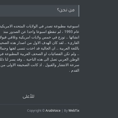
من نحن؟
اسبوعية مطبوعة تصدر في الولايات المتحده الامريكية
عام 1993 ، لم ‏تنقطع اسبوعا واحدا عن الصدور منذ
انشائها .. توزع في خمس ولايات امريكية ‏وتلاقي قبولا
القارىء ..‏ لقد كان الهدف الاول من اصدار هذه الصحي
باللغة العربية .. ان الجالية قد اخذت ‏تنسى لغتها وجمالي
.. ولم تكن الفضائيات او الصحف العربية المطبوعة في
الوطن ‏العربي تصل الى هذه الناحية .. وقد يسر لنا ذل
سرعة الانتشار والقبول . اذ كانت ‏الصحيفة الاولى من
القدم . ‏
للأعلى
Copyright ©
ArabVoice
| By
WebTix