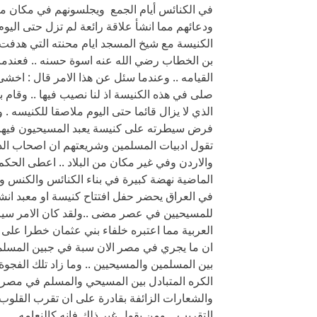
في الكنائس أيام الجمع ويجلسونهم في مكان 
ودعائهم مما انشأ علاقة رائعة لم تزل حتى اليو
الكنيسة مع شيخ المسجد ايام محنته التي هدفت الى
بن الخطاب رضي الله عنه اسوة حسنه .. فعندم
القيامه .. وعندما سئل عن هذا الامر قال : اخش
صلى في هذه الكنيسة اذ لنا نصيب فيها .. وقام
الذي لا يزال قائما حتى اليوم ملاصقا للكنيسه .
فرض سيطرته على كنيسة يعبد المسيحيون فيها ربه
تقول ادبيات المسلمين وشريعتهم ان اصحاب الد
والاردن وفي غير مكان من البلاد .. اعطى الحكم
الماضية نهضة كبيرة في بناء الكنائس والكنس وا
في العراق يحضر حفل افتتاح كنيسة او معبد انشىء
للمسيحيين في عصر مضى ..ولقد كان الامر سياسيا
العربية مما اعتبره خلفاء بني عثمان خطرا على دو
ان ما يجري في مصر الان سبة في جبين المسلمين 
بين المسلمين والمسيحيين .. وما زاد تلك الفجو
الكره المتبادل بين المسيحي والمسلم في مصر قد
والشعارات الزائفة بقادرة على ان تقرب القلوب ل
التقريب .. ومن يقول غير ذلك فانه كالنعامه .