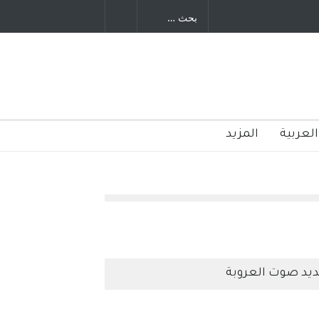
اح – نيوجرسي – الولايات المتحدة
الامريكية
العربية
المزيد
يد صوت العروبة