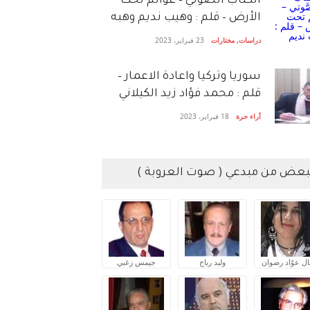
الكتاب الصَّوتي – عوالم تحت
الأرض – قلم : وهيب نديم وهبه
دراسات
,
مختارات
23 فبراير، 2023
سوريا وتركيا واعادة الاعمار –
قلم : محمد فؤاد زيد الكيلاني
آراء حرة
18 فبراير، 2023
بعض من مبدعي ( صوت العروبة )
ال عوّاد رضوان
وليد رباح
جيمس زغبي