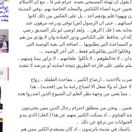
 يقول ان تهنئة المسيحي بعيده حرام شرعا .. مع ان الاسلام
ين حرية انشاء الكنائس والمعابد الخاصة بهم ..وفي المدينة
 ويهودا فلم يؤذهم احد .. بل على العكس من ذلك كانوا
اسباتهم .. حتى ان الرسول (ص) توفي ودرعه مرهون عند
صحابه بعد ( فك ) الرهن .. ولقد اوصى ابو بكر الصديق رضي
كة ان يحافظ على الكنائس ودور العبادة وان لا يؤذي من هم
 المساعدة التي يطلبونها .. اضافة الى بقية الوصية التي
 وقاتلوا الذين يقاتلونكم فقط .. الى أخر الوصيه ….
لا تخالطوهم .. لا تأكلوا طعامهم .. لا تزاور بيننا وبينهم ..
لم ملقى على قارعة الطريق نتيجة اصابته أو مرضه لا تنقذه
ال
رب بالاحذيه .. ارضاع الكبير .. مفاخذة الطفله .. زواج
 عمل له ولا شغل الا اشباع رغبة ما بين (فخذيه) .. هذا
 مما يعني من وجهة نظر العلم ان الشيوخ الذين اصدروا هذه
الجبين .. ونحن من منطلق احترام رجال الدين ممن يحترمون
آم
ه الفتاوي .. اذ يسكت الكثير منهم عن هذا ( العك) الذي يبدو
 الحيوانات من ترفع عن ذلك ..
اسيك في مدينة باترسون .. اذ كان يستقدم الكثير ممن هم