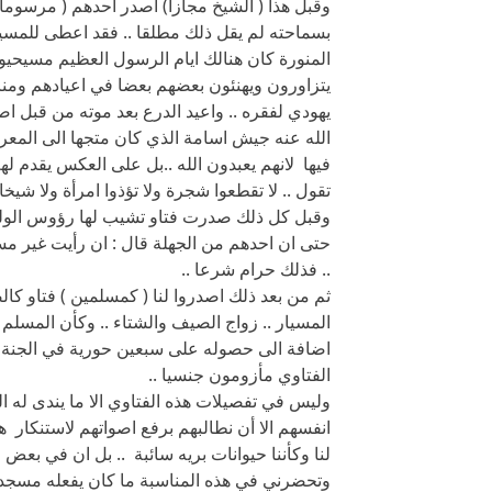
وقبل هذا ( الشيخ مجازا) اصدر احدهم ( مرسوما)
بسماحته لم يقل ذلك مطلقا .. فقد اعطى للمسيحي
المنورة كان هنالك ايام الرسول العظيم مسيحيون
يتزاورون ويهنئون بعضهم بعضا في اعيادهم ومن
يهودي لفقره .. واعيد الدرع بعد موته من قبل ا
الله عنه جيش اسامة الذي كان متجها الى المعر
فيها لانهم يعبدون الله ..بل على العكس يقدم لهم
تقول .. لا تقطعوا شجرة ولا تؤذوا امرأة ولا شيخا
وقبل كل ذلك صدرت فتاو تشيب لها رؤوس الولدان .. 
حتى ان احدهم من الجهلة قال : ان رأيت غير مس
.. فذلك حرام شرعا ..
ثم من بعد ذلك اصدروا لنا ( كمسلمين ) فتاو كالض
المسيار .. زواج الصيف والشتاء .. وكأن المسلم لا
اضافة الى حصوله على سبعين حورية في الجنة ..
الفتاوي مأزومون جنسيا ..
وليس في تفصيلات هذه الفتاوي الا ما يندى له 
انفسهم الا أن نطالبهم برفع اصواتهم لاستنكار هذ
لنا وكأننا حيوانات بريه سائبة .. بل ان في بعض
وتحضرني في هذه المناسبة ما كان يفعله مسجد ب