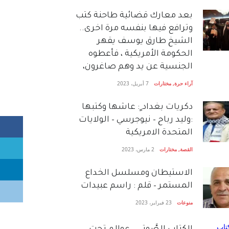
بعد معارك قضائية طاحنة كتب
وترافع فيها بنفسه مرة اخرى..
الشيخ طارق يوسف يقهر
الحكومة الأمريكية ، فأعطوه
الجنسية عن يد وهم صاغرون،
آراء حرة
,
مختارات
7 أبريل، 2023
دكريات بغداد ٍ: عاشها وكتبها
:وليد رباح – نيوجرسي – الولايات
المتحدة الامريكية
القصة
,
مختارات
2 مارس، 2023
الاستيطان ومسلسل الخداع
المستمر – قلم : راسم عبيدات
منوعات
23 فبراير، 2023