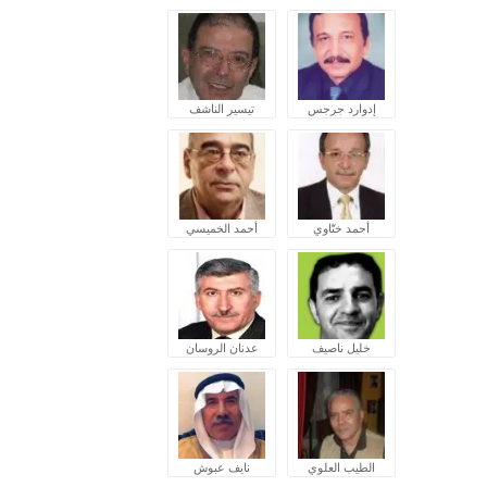
إدوارد جرجس
تيسير الناشف
أحمد ختّاوي
أحمد الخميسي
خليل ناصيف
عدنان الروسان
الطيب العلوي
نايف عبوش