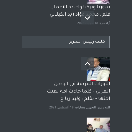
سوريا وتركيا واعادة الاعمار -
قلم : محمد فؤاد زيد الكيلاني
آراء حرة
18 فبراير، 2023
كلمة رئيس التحرير
بعد معارك قضائية طاحنة كتب
وترافع فيها بنفسه مرة اخرى..
الشيخ طارق يوسف يقهر
الحكومة الأمريكية ، فأعطوه
الثورات المزيفة في الوطن
الجنسية عن يد وهم صاغرون،
العربي - كلما جاءت امة لعنت
آراء حرة
,
مختارات
7 أبريل، 2023
اختها - بقلم : وليد ربا ح
كلمة رئيس التحرير
,
مختارات
18 أغسطس، 2021