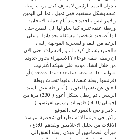
يبدوان السيد الرئيس لا يعرف كيف يرتب ربطة
عنقه بشكل مستقيم فهى تميل دائما الى اليمين
والامر ليس بالجديد فمنذ أيام حملته الانتخابية
وربطة عنقه تتنزه كما يحلو لها الى اليمين حتى
انها أصبحت شخصية مستقلة بحد ذاتها ، وعلى
الرغم من النقد والسخرية الموجهة إليه ،
فالجميع يتسائل كيف لم يدرك سيادته حتى الان
ان ربطة عنقه عوجاء ؟ الاستهزاء تجاوز حدوده
من خلال إنشاء موقع على شبكة الأنترنيت
عنوانه : www. franncis tacravate fr ) أو
(فرنسوا ربطة عنقك) ، وفيها تتحدث ربطة
العنق عن نفسها لتقول ..( أنا ربطة عنق السيد
الرئيس ، تم ربطي بشكل أعوج ( 230) مرة من
إجمالي (410 ) ظهورات رسمي لفرنسوا )
.الامر واضح بالصورعلى الموقع
ولكن في فرنسا لا تستطيع أي شخصية سياسة
الافلات من تحليل الاعلاميين ونقدهم اللاذع ،
فبرأي الصحافيين أن ميلان ربطة العنق الى