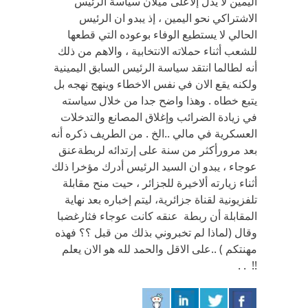
اليمين لا يدل إلاعلى ميلان سياسة الرئيس
الاشتراكي نحو اليمين ، إذ يبدو ان الرئيس
الحالي لا يستطيع الوفاء بوعوده التي قطعها
للشعب أثناء حملاته الانتخابية ، والاهم من ذلك
أنه لطالما انتقد سياسة الرئيس السابق اليمينية
ولكنه يقع الان في نفس الاخطاء وينهج نهجه بل
يتبع خطاه . وهذا واضح جدا من خلال سياسته
في زيادة الضرائب وإغلاق المصانع والتدخلات
العسكرية في مالي ..الخ . من الطريف ذكره أنه
بعد مرورأكثر من سنة على إرتدائه لربطةعنق
عوجاء ، يبدو ان السيد الرئيس أدرك مؤخرا ذلك
أثناء زيارته ألاخيرة للجزائر ، حيت منح مقابلة
تلفزيونية لقناة جزائرية، ليتم إخباره بعد نهاية
المقابلة أن ربطة عنقه كانت عوجاء فثارغضبا
وقال (لماذا لم تخبروني بذلك من قبل ؟؟ فهذه
مهنتكم ) ..على الاقل والحمد لله هو الان يعلم
!! . .