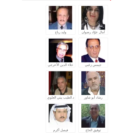
آمال عوّاد رضوان
وليد رباح
جيمس زغبي
علاء الدين الأعرجي
رشاد أبو شاور
د.الطيب بيتي العلوي
توفيق الحاج
فيصل أكرم