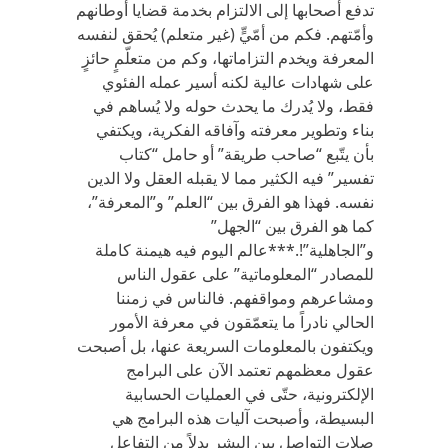
تدفع أصحابها إلى الالتزام بخدمة قضايا أوطانهم
وأمّتهم. فكم من أمّيٍّ (غير متعلم) يُحقق لنفسه
المعرفة ويخدم التزاماتها، وكم من متعلّمٍ حائزٍ
على شهادات عالية لكنه أسير عمله الفئوي
فقط، ولا يُدرك ما يحدث حوله ولا يُساهم في
بناء وتطوير معرفته وآفاقه الفكرية، ويكتفي
بأن يتّبع “صاحب طريقة” أو حامل “كتاب
تفسير” فيه الكثير مما لا يقبله العقل ولا الدين
نفسه. فهذا هو الفرق بين “العلم” و”المعرفة”،
كما هو الفرق بين “الجهل”
و”الجاهلية”!.***عالم اليوم فيه هيمنة كاملة
للمصادر “المعلوماتية” على عقول الناس
ومشاعرهم ومواقفهم. فالناس في زمننا
الحالي نادراً ما يتعمّقون في معرفة الأمور
ويكتفون بالمعلومات السريعة عنها، بل أصبحت
عقول معظمهم تعتمد الآن على البرامج
الإلكترونية، حتّى في العمليات الحسابية
البسيطة، وأصبحت آليات هذه البرامج هي
صلات التواصل بين البشر بدلاً من التفاعل