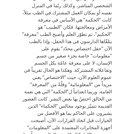
الشخصي المباشر، وكذلك ربّما في المنزل
نفسه أو بمكان العمل المشترك.في الطب مثلاً،
كانت “الحكمة” هي الأساس في معرفة
الأمراض ومعالجتها، فكان “الطبيب” هو
“الحكيم”، ثم تطوّر العلم وأصبح الطب “معرفة”
يتلقّاها الدارسون في هذا الحقل، وإذا بالطب
الآن “حقل اختصاص محدّد” يقوم على
“معلومات” خاصة بجزء صغير من جسم
الإنسان، لا على معرفة عامّة بكل الجسم
وتفاعلاته المشتركة. وهكذا هو الحال تقريباً في
عموم العلوم الآن، حيث “الاختصاص” يعني
مزيداً من “المعلوماتية” وقلّةً من “المعرفة”
العامة، وربما انعداماً ل”الحكمة” التي هي نعمة
من الخالق اختصّ بها بعض البشر. كانت العصور
القديمة تتميّز بوجود مجالس “الحكماء” الذين
يشيرون على الحاكم بما هو الأفضل من
الخيارات قبل اتخاذ القرارات. الآن، أصبحت
أجهزة المخابرات المعتمدة على “المعلومات”