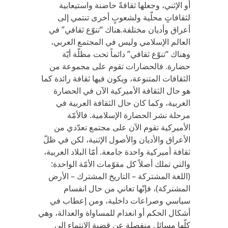
أو الإثني، وجعلها ثقافةً حاضنة واستيعابية
لثقافاتٍ محلّية ولشعوبٍ أخرى تنتمي إلى
أعراق وأديان مختلفة.هناك “تنوّع ثقافي” في
العالم الإسلامي وليس في المجتمع العربي،
وهناك “تنوّع ثقافي” دائماً تحت مظلّة أيّة
حضارة. فالحضارات تقوم على مجموعة من
الثقافات المتنوعة، ويكون فيها ثقافة رائدة كما
هو حال الثقافة الأميركية الآن في الحضارة
الغربية، وكما كان حال الثقافة العربية في
مرحلة نشر الحضارة الإسلامية. فالأمّة
الأميركية تقوم الآن على مجتمع تعدّدي من
الأعراق والأديان والأصول الإثنية، لكن في ظلّ
ثقافة أميركية واحدة جامعة. أمّا البلاد العربية،
والتي تملك أصلاً كل مقوّمات الأمّة الواحدة:
(اللغة المشتركة – التاريخ المشترك – الأرض
المشتركة)، فإنّها تعاني من حال انقسام
سياسي وصراعات داخلية، ومن إعطاب في
أشكال الحكم أو انعدام للمساواة والعدالة، وهي
كلّها مسائل منفصلة عن قضية الانتماء إلى