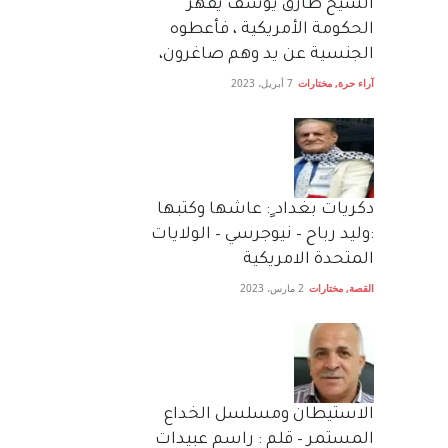
الشيخ طارق يوسف يقهر
الحكومة الأمريكية ، فأعطوه
الجنسية عن يد وهم صاغرون،
آراء حرة
,
مختارات
7 أبريل، 2023
دكريات بغداد ٍ: عاشها وكتبها
:وليد رباح – نيوجرسي – الولايات
المتحدة الامريكية
القصة
,
مختارات
2 مارس، 2023
الاستيطان ومسلسل الخداع
المستمر – قلم : راسم عبيدات