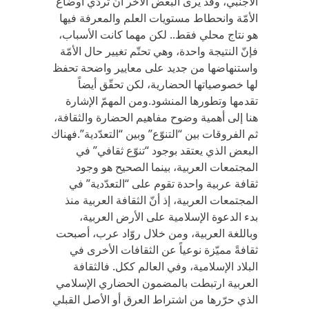
الأجنبي، وقد يرى البعض الآخر أنّ تردّي أوضاع
الأمّة وانحطاط مستويات العلم والمعرفة فيها
هو نتاج محلي فقط.. لكن مهما كانت الأسباب،
فإنّ النتيجة واحدة، وهي تحتّم تغيير حال الأمّة
واستنهاضها من جديد على معايير واضحة تحفظ
لها خصوصياتها الحضارية، لكن تحقّق أيضاً
تقدمها وتطورها المنشود.ومن المهمّ الإشارة
هنا إلى أهمية وضوح مفاهيم الحضارة والثقافة،
ثم الفروقات بين “التنوّع” وبين “التعدّدية”.فهناك
البعض الذي يعتقد بوجود “تنوّع ثقافي” في
المجتمعات العربية، بينما الصحيح هو وجود
ثقافة عربية واحدة تقوم على “التعدّدية” في
المجتمعات العربية، إذ أنّ الثقافة العربية منذ
بدء الدعوة الإسلامية على الأرض العربية،
وباللغة العربية، ومن خلال روّاد عرب، أصبحت
ثقافةً مميّزة نوعياً عن الثقافات الأخرى في
البلاد الإسلامية، وفي العالم ككل. فالثقافة
العربية ارتبطت بالمضمون الحضاري الإسلامي
الذي حرّرها من اشتراط العرق أو الأصل القبلي