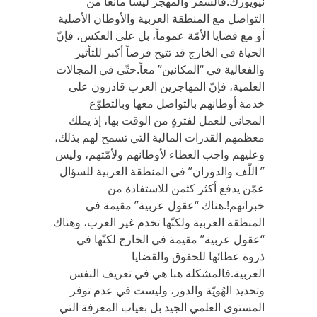
نيويورك.فالسفر والمهجر ليسا مانعاً من
التواصل مع المنطقة العربية والأوطان الأصلية
أو مع قضايا الأمّة عموماً، بل على العكس، فإنّ
الحياة في الخارج قد تتيح فرصاً أكبر للتأثير
والفعالية في “المكانين” معاً.حتّى في المجالات
العلمية، فإنّ المهاجرين العرب قادرون على
خدمة أوطانهم بالتواصل معها وبالتطوّع
المجاني للعمل لفترةٍ من الوقت بها، إذ يملك
معظمهم القدرات المالية التي تسمح لهم بذلك،
وعليهم واجب العطاء لأوطانهم ولأمّتهم، وليس
” اللّف والدوران” في المنطقة العربية للسؤال
عمّن يدفع أكثر كثمن للاستفادة من
خبراتهم!.هناك “عقول عربية” مقيمة في
المنطقة العربية ولكنّها تخدم غير العرب، وهناك
“عقول عربية” مقيمة في الخارج لكنّها في
ذروة عطائها للحقوق والقضايا
العربية.فالمشكلة هنا هي في تعريف النفس
وتحديد الهُويّة والدور، وليست في عدم توفر
المستوى العلمي الجيد بل بغياب المعرفة التي