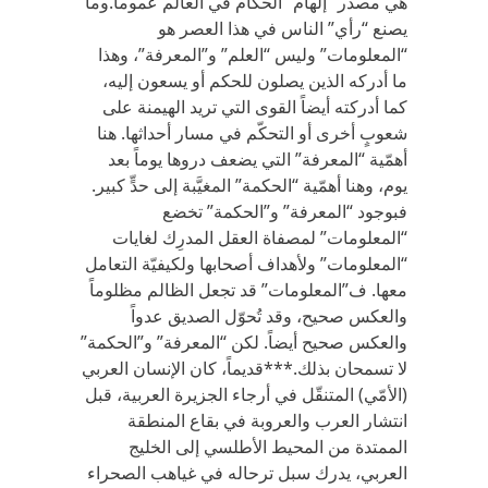
هي مصدر “إلهام” الحكام في العالم عموماً.وما
يصنع “رأي” الناس في هذا العصر هو
“المعلومات” وليس “العلم” و”المعرفة”، وهذا
ما أدركه الذين يصلون للحكم أو يسعون إليه،
كما أدركته أيضاً القوى التي تريد الهيمنة على
شعوبٍ أخرى أو التحكّم في مسار أحداثها. هنا
أهمّية “المعرفة” التي يضعف دروها يوماً بعد
يوم، وهنا أهمّية “الحكمة” المغيَّبة إلى حدٍّ كبير.
فبوجود “المعرفة” و”الحكمة” تخضع
“المعلومات” لمصفاة العقل المدرِك لغايات
“المعلومات” ولأهداف أصحابها ولكيفيّة التعامل
معها. ف”المعلومات” قد تجعل الظالم مظلوماً
والعكس صحيح، وقد تُحوّل الصديق عدواً
والعكس صحيح أيضاً. لكن “المعرفة” و”الحكمة”
لا تسمحان بذلك.***قديماً، كان الإنسان العربي
(الأمّي) المتنقّل في أرجاء الجزيرة العربية، قبل
انتشار العرب والعروبة في بقاع المنطقة
الممتدة من المحيط الأطلسي إلى الخليج
العربي، يدرك سبل ترحاله في غياهب الصحراء