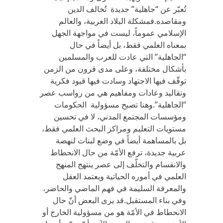
تُعبّر عن “جاهلية” جديدة تُخالف الدين
ومقاصده.فمشكلة البلاد العربية، والعالم
الإسلامي عموماً، ليست في مواجهة الجهل
بمعناه العلمي فقط، بل أيضاً في حال
“الجاهلية” التي عادت للعرب والمسلمين
بأشكال مختلفة، وعلى مدى قرون من الزمن
توقّف فيها الاجتهاد وسادت فيها قيود فكرية
وتقاليد وعادات ومفاهيم هي من رواسب عصر
“الجاهلية”.وهنا تصبح مسؤولية الحكومات
ومؤسسات المجتمع المدني، لا في تحسين
مستويات التعليم ومراكز البحث العلمي فقط،
بل بالمساهمة أيضاً في وضع لبنات لنهضة
عربية جديدة، ترفع الأمّة من حال الانحطاط
والانقسام والتخلّف إلى عصر ينتهج المنهج
العلمي في أموره الحياتية ويعتمد العقل
والمعرفة السليمة في فهم الماضي والحاضر،
وفي بناء المستقبل.قد يرى البعض أنّ حال
الانحطاط في الأمّة هو من مسؤولية الخارج أو