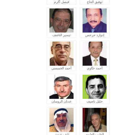
توفيق الحاج
فيصل أكرم
إدوارد جرجس
تيسير الناشف
أحمد ختّاوي
أحمد الخميسي
خليل ناصيف
عدنان الروسان
الطيب العلوي
نايف عبوش