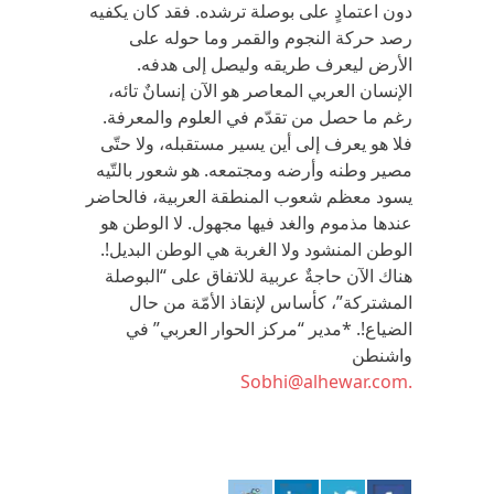
دون اعتمادٍ على بوصلة ترشده. فقد كان يكفيه
رصد حركة النجوم والقمر وما حوله على
الأرض ليعرف طريقه وليصل إلى هدفه.
الإنسان العربي المعاصر هو الآن إنسانٌ تائه،
رغم ما حصل من تقدّم في العلوم والمعرفة.
فلا هو يعرف إلى أين يسير مستقبله، ولا حتّى
مصير وطنه وأرضه ومجتمعه. هو شعور بالتّيه
يسود معظم شعوب المنطقة العربية، فالحاضر
عندها مذموم والغد فيها مجهول. لا الوطن هو
الوطن المنشود ولا الغربة هي الوطن البديل!.
هناك الآن حاجةٌ عربية للاتفاق على “البوصلة
المشتركة”، كأساس لإنقاذ الأمّة من حال
الضياع!. *مدير “مركز الحوار العربي” في
واشنطن
.Sobhi@alhewar.com