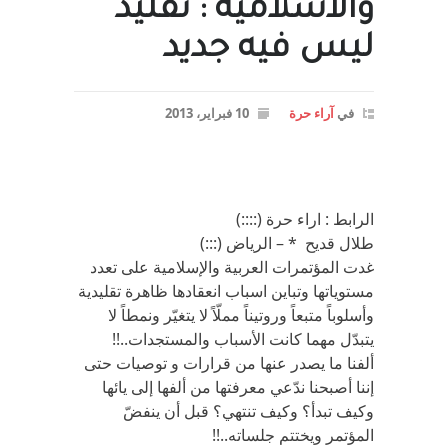
والاسلاميه : تقليد
ليس فيه جديد
في
آراء حرة
10 فبراير، 2013
الرابط : اراء حرة (::::)
طلال قديح * – الرياض (:::)
غدت المؤتمرات العربية والإسلامية على تعدد
مستوياتها وتباين اسباب انعقادها ظاهرة تقليدية
وأسلوباً متبعاً وروتيناً مملّاً لا يتغيّر ونمطاً لا
يتبدّل مهما كانت الأسباب والمستجدات..!!
ألفنا ما يصدر عنها من قرارات و توصيات حتى
إننا أصبحنا ندّعي معرفتها من ألفها إلى يائها
وكيف تبدأ؟ وكيف تنتهي؟ قبل أن ينفضّ
المؤتمر ويختتم جلساته..!!