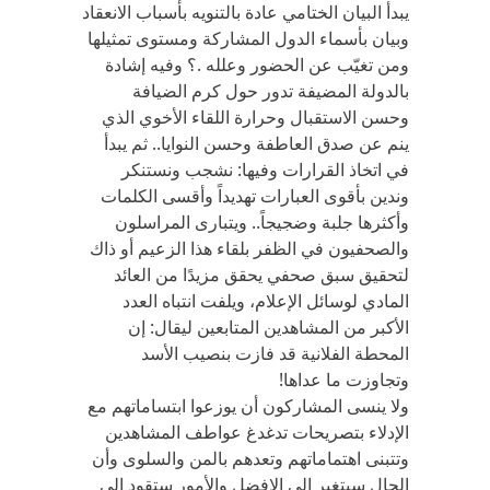
يبدأ البيان الختامي عادة بالتنويه بأسباب الانعقاد
وبيان بأسماء الدول المشاركة ومستوى تمثيلها
ومن تغيّب عن الحضور وعلله .؟ وفيه إشادة
بالدولة المضيفة تدور حول كرم الضيافة
وحسن الاستقبال وحرارة اللقاء الأخوي الذي
ينم عن صدق العاطفة وحسن النوايا.. ثم يبدأ
في اتخاذ القرارات وفيها: نشجب ونستنكر
وندين بأقوى العبارات تهديداً وأقسى الكلمات
وأكثرها جلبة وضجيجاً.. ويتبارى المراسلون
والصحفيون في الظفر بلقاء هذا الزعيم أو ذاك
لتحقيق سبق صحفي يحقق مزيدًا من العائد
المادي لوسائل الإعلام، ويلفت انتباه العدد
الأكبر من المشاهدين المتابعين ليقال: إن
المحطة الفلانية قد فازت بنصيب الأسد
وتجاوزت ما عداها!
ولا ينسى المشاركون أن يوزعوا ابتساماتهم مع
الإدلاء بتصريحات تدغدغ عواطف المشاهدين
وتتبنى اهتماماتهم وتعدهم بالمن والسلوى وأن
الحال سيتغير إلى الافضل والأمور ستقود إلى