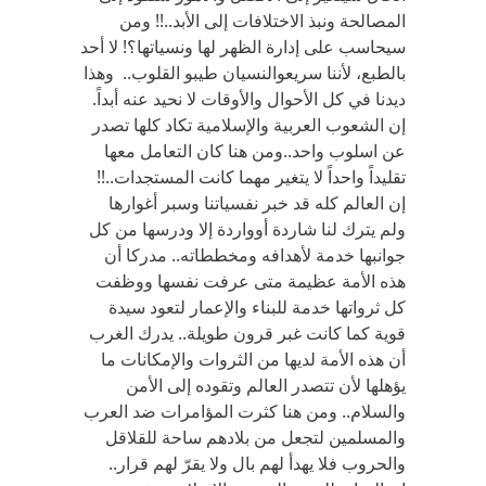
المصالحة ونبذ الاختلافات إلى الأبد..!! ومن
سيحاسب على إدارة الظهر لها ونسياتها؟! لا أحد
بالطبع، لأننا سريعوالنسيان طيبو القلوب.. وهذا
ديدنا في كل الأحوال والأوقات لا نحيد عنه أبداً.
إن الشعوب العربية والإسلامية تكاد كلها تصدر
عن اسلوب واحد..ومن هنا كان التعامل معها
تقليداً واحداً لا يتغير مهما كانت المستجدات..!!
إن العالم كله قد خبر نفسياتنا وسبر أغوارها
ولم يترك لنا شاردة أوواردة إلا ودرسها من كل
جوانبها خدمة لأهدافه ومخططاته.. مدركا أن
هذه الأمة عظيمة متى عرفت نفسها ووظفت
كل ثرواتها خدمة للبناء والإعمار لتعود سيدة
قوية كما كانت غبر قرون طويلة.. يدرك الغرب
أن هذه الأمة لديها من الثروات والإمكانات ما
يؤهلها لأن تتصدر العالم وتقوده إلى الأمن
والسلام.. ومن هنا كثرت المؤامرات ضد العرب
والمسلمين لتجعل من بلادهم ساحة للقلاقل
والحروب فلا يهدأ لهم بال ولا يقرّ لهم قرار..