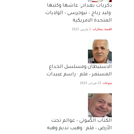
دكريات بغداد ٍ: عاشها وكتبها
:وليد رباح – نيوجرسي – الولايات
المتحدة الامريكية
القصة
,
مختارات
2 مارس، 2023
الاستيطان ومسلسل الخداع
المستمر – قلم : راسم عبيدات
منوعات
23 فبراير، 2023
الكتاب الصَّوتي – عوالم تحت
الأرض – قلم : وهيب نديم وهبه