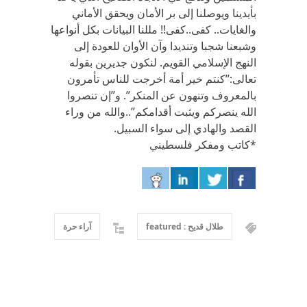
بأيدينا ويوصلنا إلى بر الأمان ويحقق الأماني
والغايات.. كفى..كفى!! مللنا البيانات بكل أنواعها
وشبعنا شجبا وتنديدا وآن الأوان للعودة إلى
النهج الإسلامي القويم. لنكون جديرين بقوله
تعالى:”كنتم خير أمة أخرجت للناس تأمرون
بالمعروف وتنهون عن المنكر”. و”إن تنصروا
الله ينصركم ويثبت أقدامكم”..والله من وراء
القصد والهادي إلى سواء السبيل.
*كاتب ومفكر فلسطيني
طلال قديح : featured
آراء حرة