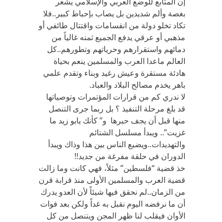
إن المتابع للوضع العربي والإسلامي يشعر
بغصة وألم شديدين بل يصاب بإحباط كبير..فلا
تكاد تخلو دولة من انقسامات واقتتال طائفي أو
مذهبي أو عرقي يدفع الجميع ثمنه غالياً من
دمائهم واستقرارهم وحرياتهم وتطورهم..كل
العالم ماعدا العرب والمسلمين ينعم بحياة
هادئة مستقرة وعيش رغيد وبناء وتقدم علمي
باهر يخدم مصالح البلاد والعباد.
لا ندري كم من قرارات المؤتمرات وتوصياتها
قد بلغ مرحلة التنفيذ ؟ بل ربما جرى التنصل
منها قبل أن يجف حبرها و” كأنك يابو زيد ما
غزيت”.. ويبدأ مسلسل الشتائم
والتهديدات..ويضيع الناس بين هذا وذاك ويبدأ
الدوران في حلقة مفرغة من جديد!!
خذ قضية “فلسطين” مثلاً، فهي كانت وما زالت
قضية العرب والمسلمين الأولى منذ قرابة قرن
من الزمان..لم نحقق فيها شيئاً لأن العدو يدرك
أن ما نرفضه اليوم نقبل به غداً ولكن بعد فوات
الأوان فيقلب لنا ظهر المجن ويتنصل من كل