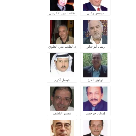
جيمس زغبي
علاء الدين الأعرجي
رشاد أبو شاور
د.الطيب بيتي العلوي
توفيق الحاج
فيصل أكرم
إدوارد جرجس
تيسير الناشف