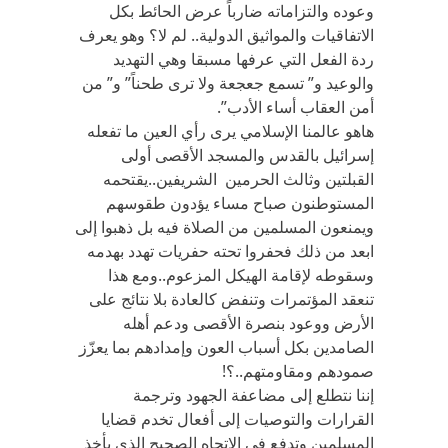
وعوده والتزاماته ضارباً عرض الحائط بكل
الاتفاقيات والمواثيق الدولية.. لم لا؟ وهو يعرف
ردة الفعل التي عرفها مسبقا وهي التهديد
والوعيد و” تسمع جعجعة ولا ترى طحناً” و” من
أمن العقاب أساء الأدب”.
هاهو عالمنا الإسلامي يرى رأي العين ما تفعله
إسرائيل بالقدس والمسجد الأقصى أولى
القبلتين وثالث الحرمين الشريفين..يقتحمه
المستوطنون صباح مساء يؤدون طقوسهم
ويمنعون المسلمين من الصلاة فيه بل ذهبوا إلى
ابعد من ذلك فحفروا تحته حفريات تهدد بهدمه
وسقوطه لإقامة الهيكل المزعوم..ومع هذا
تنعقد المؤتمرات وتنفض كالعادة بلا نتائج على
الأرض ووعود بنصرة الأقصى ودعم أهله
الصامدين بكل أسباب العون وإمدادهم بما يعزّز
صمودهم ومقاومتهم..؟!
إننا نتطلع إلى مضاعفة الجهود وترجمة
القرارات والتوصيات إلى أفعال تخدم قضايا
المسلمين وتدفع في الاتجاه الصحيح الذي يأخذ