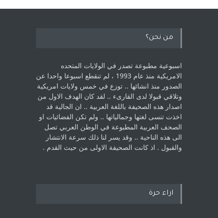
من نحن؟
اسبوعية مطبوعة تصدر في الولايات المتحده
الامريكية منذ عام 1993 ، لم ‏تنقطع اسبوعا واحدا عن
الصدور منذ انشائها .. توزع في خمس ولايات امريكية
‏وتلاقي قبولا لدى القارىء ..‏ لقد كان الهدف الاول من
اصدار هذه الصحيفة باللغة العربية .. ان الجالية قد
اخذت ‏تنسى لغتها وجمالياتها .. ولم تكن الفضائيات او
الصحف العربية المطبوعة في الوطن ‏العربي تصل
الى هذه الناحية .. وقد يسر لنا ذلك سرعة الانتشار
والقبول . اذ كانت ‏الصحيفة الاولى من حيث القدم . ‏
اراء حرة