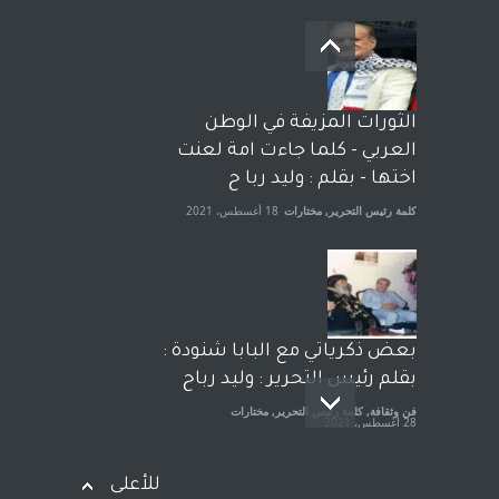
بعد معارك قضائية طاحنة كتب
وترافع فيها بنفسه مرة اخرى..
الشيخ طارق يوسف يقهر
الحكومة الأمريكية ، فأعطوه
الثورات المزيفة في الوطن
الجنسية عن يد وهم صاغرون،
العربي - كلما جاءت امة لعنت
آراء حرة
,
مختارات
7 أبريل، 2023
اختها - بقلم : وليد ربا ح
كلمة رئيس التحرير
,
مختارات
18 أغسطس، 2021
بعض ذكرياتي مع البابا شنودة :
بقلم رئيس التحرير : وليد رباح
فن وثقافة
,
كلمة رئيس التحرير
,
مختارات
28 أغسطس، 2021
للأعلى