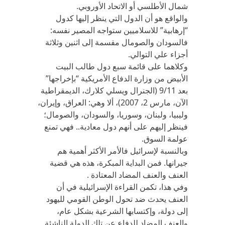
شمال الأطلسي أو الاتحاد الأوروبي.
والواقع هو أن الدول التي ينظر إليها كدول
“إرهابية” للاسلاميين ستواجه المصير نفسه:
فالسودان والصومال مقسمة إلى اثنين وثلاثة
أجزاء علي التوالي.
وكلاهما على قائمة سبع دول طالب البيت
الأبيض من وزارة الدفاع الأمريكية “بإخراجها”
بعد 9/11 (الجنرال ويسلي كلارك، الديمقراطية
الآن، مارس 2، 2007)، ألا وهي: العراق، وإيران،
وليبيا، ولبنان، وسوريا، والسودان، والصومال؛
فينظر إليهم على أنهم دول معادية.. فهي تمنع
عولمة السوق.
وبالنسبة لإسرائيل فالأمر الأكثر أهمية هم
جيرانها. فمن البداية المبكرة، هذه هي قضية
العنف والعنف المضاد المعتادة .
وفي هذا، تكمن القراءة الإسرائيلية في أن
العنف يحدث ضد تحول الوطن القومي لليهود
إلى دولة، وإكتسابها الشرعية بشكل عام،
والعنف المضاد للدفاع عن تلك الدولة الناشئة.