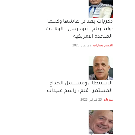
دكريات بغداد ٍ: عاشها وكتبها
:وليد رباح – نيوجرسي – الولايات
المتحدة الامريكية
القصة
,
مختارات
2 مارس، 2023
الاستيطان ومسلسل الخداع
المستمر – قلم : راسم عبيدات
منوعات
23 فبراير، 2023