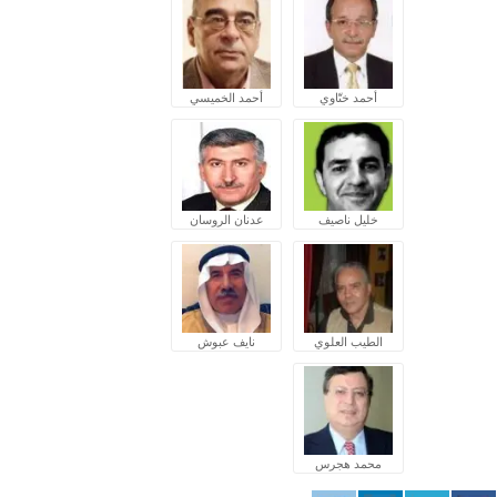
أحمد ختّاوي
أحمد الخميسي
خليل ناصيف
عدنان الروسان
الطيب العلوي
نايف عبوش
محمد هجرس