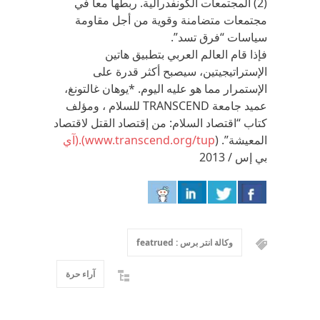
(2) المجتمعات الكونفدرالية. ربطها معا في
مجتمعات متضامنة وقوية من أجل مقاومة
سياسات “فرق تسد”.
فإذا قام العالم العربي بتطبيق هاتين
الإستراتيجيتين، سيصبح أكثر قدرة على
الإستمرار مما هو عليه اليوم. *يوهان غالتونغ،
عميد جامعة TRANSCEND للسلام ، ومؤلف
كتاب “اقتصاد السلام: من إقتصاد القتل لاقتصاد
المعيشة”. (
www.transcend.org/tup).(آي
بي إس / 2013
وكالة انتر برس : featrued
آراء حرة