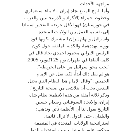
مواجهة الأحداث.
وأما النهج المتبع تجاه إيران – لا بناء استعماري،
وخطوط حمراء (الأكراد والأذربيجانيين والعرب
في خوزستان) فهو الأقل عرضة للتفجير استنادا
إلى تقسيم العمل بين الولايات المتحدة
واسرائيل واتهام إيران المشترك بكونها قوة
نووية تتهددهما، والكذبة الملفقة حول كون
الرئيس الايراني محمود احمدي نجاد قال في
كلمة ألقاها في طهران يوم 25 اكتوبر، 2005:
“يجب محو اسرائيل من على الخريطة”.
هو لم يقل ذلك أبداً، لكنه نقل عن الإمام
الخميني: “وقال الإمام هذا النظام الذي يحتل
القدس يجب أن يتلاشى من صفحة التاريخ”.
وذكر ثلاثة أمثلة من هذه الأنظمة: نظام شاه
إيران، والاتحاد السوفياتي وصدام حسين.
التاريخ يقول لنا أن الأنظمة تأتي وتذهب؛
والبلدان، حتى الدول، لا تزال قائمة.
استراتيجية الولايات المتحدة في المنطقة
محكوم عليها بالفشل بسبب استخدام الدول