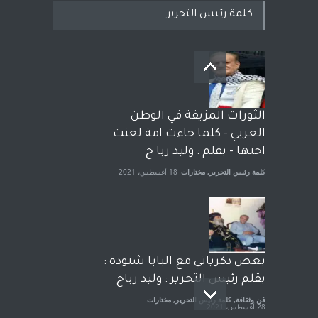
كلمة رئيس التحرير
بعد معارك قضائية طاحنة كتب
وترافع فيها بنفسه مرة اخرى..
الشيخ طارق يوسف يقهر
الحكومة الأمريكية ، فأعطوه
الثورات المزيفة في الوطن
الجنسية عن يد وهم صاغرون،
العربي - كلما جاءت امة لعنت
آراء حرة
,
مختارات
7 أبريل، 2023
اختها - بقلم : وليد ربا ح
كلمة رئيس التحرير
,
مختارات
18 أغسطس، 2021
بعض ذكرياتي مع البابا شنودة :
بقلم رئيس التحرير : وليد رباح
فن وثقافة
,
كلمة رئيس التحرير
,
مختارات
28 أغسطس، 2021