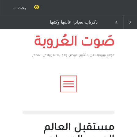
نة كتب
دكريات بغداد ٍ: عاشها وكتبها
الاستيطان ومسلسل الخداع
اخرى..
:وليد رباح – نيوجرسي –
المستمر - قلم : راسم عبيدات
 يقهر
الولايات المتحدة الامريكية
فأعطوه
اغرون،
صَوت العُروبة
موقع وورقية تعنى بشئون الوطن والجاليه العربية في المهجر
مستقبل العالم