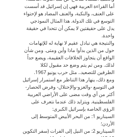
أما القراءة العربية فهي إن إسرائيل قد أسست
على العنف، والنكبة، والعنف المضاد هو لإحتواء
التوسع في تلك الدولة. هذا المثال النموذجي
يدل على حقيقتين لا يمكن أن تتحدا في حقيقة
واحدة.
والنتيجة هي تبادل عقيم لا نهاية له للإتهامات
حول من الذين بدأوا ماذا وأين ومتى. ومن شأن
الواقع أن يتجاوز الخلافات العقيمة، ويضع حداً
لذلك. ومن ثم يتم وضع حد مقبول لكلا
الطرفين للتصعيد.. مثل حرب يونيو 1967.
ومع ذلك، ينهار هذا التناظر مع استمرار إسرائيل
في التوسع -والغزو-والإحتلال- وفرض الحصار-
أكثر من أي وقت مضى على الأراضي العربية
الفلسطينية. ويتزايد ذلك عندما نتعرف على
الرؤى الخاصة بإسرائيل الكبرى:
السيناريو 1: من البحر الأبيض المتوسط إلى
الأردن؛
السيناريو 2: من النيل إلى الفرات (سفر التكوين