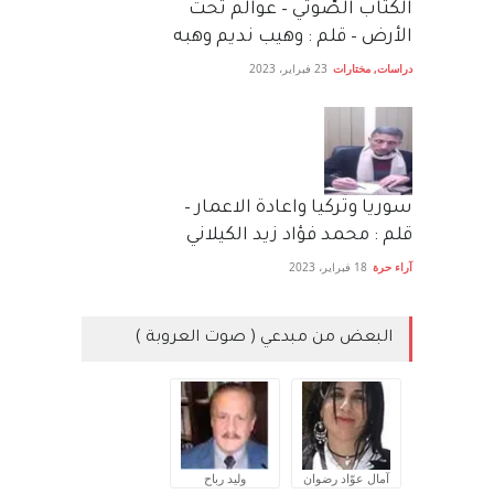
الكتاب الصَّوتي – عوالم تحت
الأرض – قلم : وهيب نديم وهبه
دراسات
,
مختارات
23 فبراير، 2023
سوريا وتركيا واعادة الاعمار –
قلم : محمد فؤاد زيد الكيلاني
آراء حرة
18 فبراير، 2023
البعض من مبدعي ( صوت العروبة )
آمال عوّاد رضوان
وليد رباح