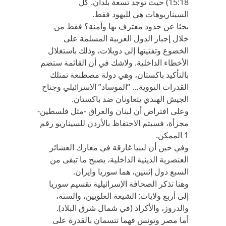
15:18) حيث توجد تسعة بلدان. كل
السيناريوهات هي لليهود فقط.
بحثا عن حدود معترف بها وآمنة؟ فقط من
خلال إجبار الدول العربية المسلمة على
الخضوع وتفتيتها إلى دويلات، وذلك باستغلال
الأخطاء الداخلية. ولاشك في أن القائمة ستضم
بالتأكيد باكستان، وهي دولة مصطنعة تمتلك
القدرات النووية… “الموساد” الاسرائيلي وجناح
الجيش الهندي يتعاونان ضد باكستان.
وعلى افتراض أن لبنان والعراق -مثل فلسطين-
مجزأة، فسيتم الاحتفاظ بالأردن للسيناريو رقم
1 الممكن.
وفي حين أن ليبيا غارقة في معارك العشائر
العنصرية الدينية الداخلية، يصبح ما تبقى من
السبع دول إثنتين، هما سوريا وايران.
وهنا تذكر الصحافة الإسرائيلية تقسيم سوريا
إلى أربع ولايات: الشيعة العلويين، والسنة،
والدروز، والأكراد (في شمال شرق البلاد).
أما مصر وتونس فهما تتسمان بالقدرة على