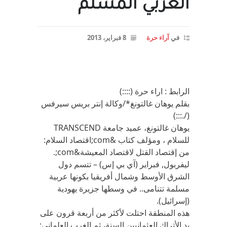
العربي المسلم
في
آراء حرة
8 فبراير، 2013
الرابط : اراء حرة (::::)
بقلم يوهان غالتونغ*/وكالة إنتر بريس سيرفس
(/.:::)
يوهان غالتونغ، عميد جامعة TRANSCEND
للسلام ، ومؤلف كتاب &com;اقتصاد السلام:
من إقتصاد القتل لاقتصاد المعيشة&com;.
ليفربول, فبراير (آي بي إس) – تتسم دول
الشرق الأوسط وشمال أفريقيا بكونها عربية
مسلمة تتنامى.. في وسطها جزيرة يهودية
(إسرائيل).
هذه المنطقة احتلت لأكثر من أربعة قرون على
يد الأتراك العثمانيين السنة، ثم الغرب العلماني: