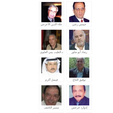
جيمس زغبي
علاء الدين الأعرجي
رشاد أبو شاور
د.الطيب بيتي العلوي
توفيق الحاج
فيصل أكرم
إدوارد جرجس
تيسير الناشف