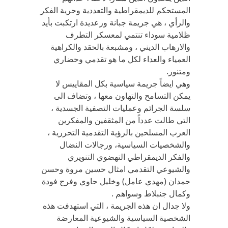
المستحكم للديمقراطية والتعددية وحرية الفكر
والرأي ، هي جريمة جبانة ورعديدة ارتكبت بأيد
ظلامية سوداء تنتمي لمعسكر التطرف
والارهاب الديني ، ومشبعة بالحقد والكراهية
العمياء والعداء لكل ما هو تقدمي وحضاري
ومتنور.
وهي ايضاً جريمة سياسية بكل المقاييس لا
يمكن التسامح والتهاون معها ، وتضاف الى
سلسة الجرائم وعمليات التصفية الجسدية ،
التي طالت عدداً من المثقفين والمفكرين
العرب المسلحين بالرؤية التقدمية التحررية ،
والشخصيات السياسية، ورجالات النضال
والفكر الديمقراطي النهضوي التنويري
والشيوعي التقدمي امثال حسين مروة وحسن
حمدان (مهدي عامل) وخليل حاوي وفرج فودة
وكمال جنبلاط وسواهم .
ولا جدال ان هذه الجريمة ، التي استهدفت هذه
الشخصية السياسية والشيوعية المعارضة