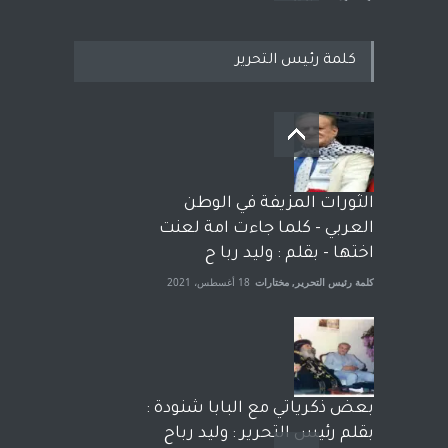
كلمة رئيس التحرير
بعد معارك قضائية طاحنة كتب
وترافع فيها بنفسه مرة اخرى..
الشيخ طارق يوسف يقهر
الحكومة الأمريكية ، فأعطوه
الثورات المزيفة في الوطن
الجنسية عن يد وهم صاغرون،
العربي - كلما جاءت امة لعنت
آراء حرة
,
مختارات
7 أبريل، 2023
اختها - بقلم : وليد ربا ح
كلمة رئيس التحرير
,
مختارات
18 أغسطس، 2021
بعض ذكرياتي مع البابا شنودة :
بقلم رئيس التحرير : وليد رباح