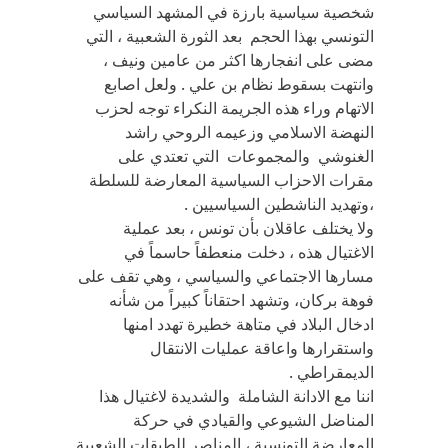
شخصية سياسية بارزة في المشهد السياسي
التونسي بهذا الحجم بعد الثورة الشعبية ، التي
مضى على انفجارها اكثر من عامين ونيف ،
وانتهت بسقوط نظام بن علي . ولعل اصابع
الاتهام وراء هذه الجريمة النكراء توجه لحزب
النهضة الاسلامي وزعيمه الروحي راشد
الغنوشي والمجموعات التي تعتدي على
مقرات الاحزاب السياسية المعارضة للسلطة
،وتهديد الناشطين السياسيين .
ولا يختلف عاقلان بأن تونس ، بعد عملية
الاغتيال هذه ، دخلت منعطفاً حاسماً في
مسارها الاجتماعي والسياسي ، وهي تقف على
فوهة بركان، وتشهد احتقاناً كبيراً من شأنه
ادخال البلاد في متاهة خطيرة تهدد امنها
واستقرارها واعاقة عمليات الانتقال
الديمقراطي .
اننا مع الادانة الشاملة والشديدة لاغتيال هذا
المناضل الشيوعي والقيادي في حركة
المعارضة التونسية ، المناصر للطبقات الشعبية