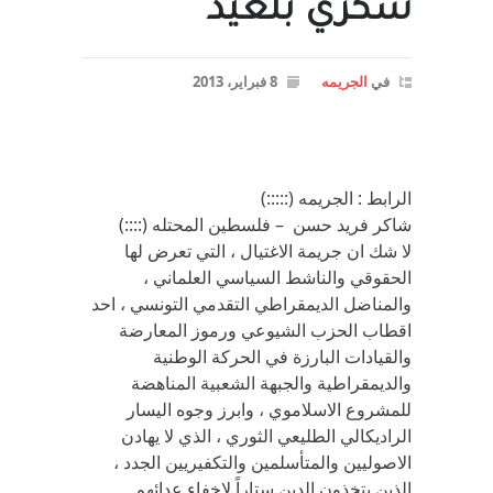
شكري بلعيد
في
الجريمه
8 فبراير، 2013
الرابط : الجريمه (:::::)
شاكر فريد حسن – فلسطين المحتله (::::)
لا شك ان جريمة الاغتيال ، التي تعرض لها
الحقوقي والناشط السياسي العلماني ،
والمناضل الديمقراطي التقدمي التونسي ، احد
اقطاب الحزب الشيوعي ورموز المعارضة
والقيادات البارزة في الحركة الوطنية
والديمقراطية والجبهة الشعبية المناهضة
للمشروع الاسلاموي ، وابرز وجوه اليسار
الراديكالي الطليعي الثوري ، الذي لا يهادن
الاصوليين والمتأسلمين والتكفيريين الجدد ،
الذين يتخذون الدين ستاراً لاخفاء عدائهم