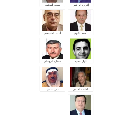
إدوارد جرجس
تيسير الناشف
أحمد ختّاوي
أحمد الخميسي
خليل ناصيف
عدنان الروسان
الطيب العلوي
نايف عبوش