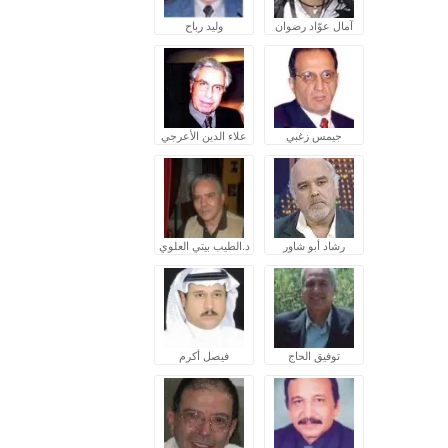
آمال عوّاد رضوان
وليد رباح
جيمس زغبي
علاء الدين الأعرجي
رشاد أبو شاور
د.الطيب بيتي العلوي
توفيق الحاج
فيصل أكرم