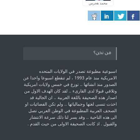
محمد هجرس
من نحن؟
اسبوعية مطبوعة تصدر في الولايات المتحده
الامريكية منذ عام 1993 ، لم ‏تنقطع اسبوعا واحدا عن
الصدور منذ انشائها .. توزع في خمس ولايات امريكية
‏وتلاقي قبولا لدى القارىء ..‏ لقد كان الهدف الاول من
اصدار هذه الصحيفة باللغة العربية .. ان الجالية قد
اخذت ‏تنسى لغتها وجمالياتها .. ولم تكن الفضائيات او
الصحف العربية المطبوعة في الوطن ‏العربي تصل
الى هذه الناحية .. وقد يسر لنا ذلك سرعة الانتشار
والقبول . اذ كانت ‏الصحيفة الاولى من حيث القدم . ‏