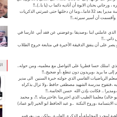
، ورجاني بحنان الابوة أن أناديه دائما ب (يا با..)..!!
ومن المفارقات النادرة ان عدت الى هذه المدرسة مديرا بعد 32عاما.،.وما ان دخلتها حتى غمرتني الذكريات
وأقسمت أن أسير سيرته..!!
) الذي عاملني ابنا ،وصديقا ،وعوضني عن فقد أبي غارسا في
اتي ..!!
 يصر على أن ينفق الدقيقة الأخيرة في متابعة خروج الطلاب
لذي امتلك حسا فطريا على التواصل مع معلميه، ومن حوله..
ال
لى ما يريد ،ويريدون دون تنطع ،أو ضجيج..!!
معلم الرياضيات القاسي الذي حولته خبرة السنين الى مدير
ه ،فتفوح مدرسة الشهيد مصطفى حافظ ،ولا تزال بذكراه
،ومديرا .. فكانت بإذن الله حسن الخاتمة..!!
 خالد) معلمنا الطيب الذي احترمنا ،فاحترمناه .!!، و محمد
آم
الابتسامة ،وروح النكتة ..و عبد الحافظ ابو الخير (ابو عماد)
بة لمجرد المجاملة،أو الذكرى العابرة. ،ولكن من يعرفهم