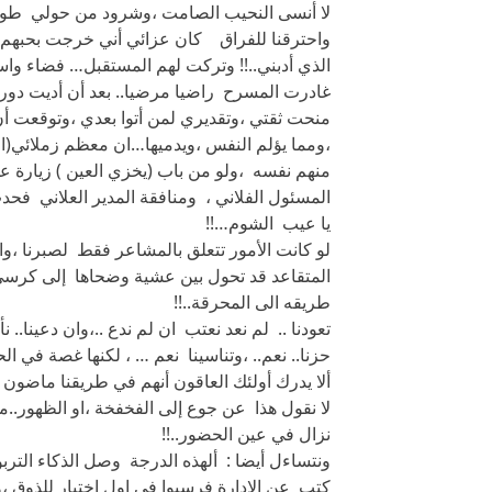
لا أنسى النحيب الصامت ،وشرود من حولي طوال ا
واحترقنا للفراق كان عزائي أني خرجت بحبهم 
الذي أدبني..!! وتركت لهم المستقبل… فضاء واسعا 
غادرت المسرح راضيا مرضيا.. بعد أن أديت دوري 
منحت ثقتي ،وتقديري لمن أتوا بعدي ،وتوقعت أن ي
،ومما يؤلم النفس ،ويدميها…ان معظم زملائي(الم
منهم نفسه ،ولو من باب (يخزي العين ) زيارة عمي
المسئول الفلاني ، ومنافقة المدير العلاني فحدث 
يا عيب الشوم…!!
لو كانت الأمور تتعلق بالمشاعر فقط لصبرنا ،واح
المتقاعد قد تحول بين عشية وضحاها إلى كر
طريقه الى المحرقة..!!
تعودنا .. لم نعد نعتب ان لم ندع ..،وان دعينا.. 
حزنا.. نعم.. ،وتناسينا نعم … ، لكنها غصة في الح
ألا يدرك أولئك العاقون أنهم في طريقنا ماضون 
لا نقول هذا عن جوع إلى الفخفخة ،او الظهور..مع
نزال في عين الحضور..!!
ونتساءل أيضا : ألهذه الدرجة وصل الذكاء الترب
كتب عن الإدارة فرسبوا في اول اختبار للذوق ،و