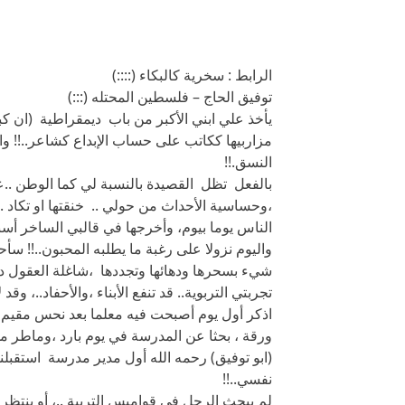
الرابط : سخرية كالبكاء (::::)
توفيق الحاج – فلسطين المحتله (:::)
يأخذ علي ابني الأكبر من باب ديمقراطية (ان كبر
مزاربيها ككاتب على حساب الإبداع كشاعر..!! 
النسق.!!
بالفعل تظل القصيدة بالنسبة لي كما الوطن ..عش
،وحساسية الأحداث من حولي .. خنقتها او تكاد .
الناس يوما بيوم، وأخرجها في قالبي الساخر أسبو
واليوم نزولا على رغبة ما يطلبه المحبون..!! س
شيء بسحرها ودهائها وتجددها ،شاغلة العقول 
تجربتي التربوية.. قد تنفع الأبناء ،والأحفاد..، وق
اذكر أول يوم أصبحت فيه معلما بعد نحس مقيم 
ورقة ، بحثا عن المدرسة في يوم بارد ،وماطر من
(ابو توفيق) رحمه الله أول مدير مدرسة استقبلني
نفسي..!!
لم يبحث الرجل في قواميس التربية ..، أو ينتظر 