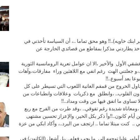
 ابنك خاويه)..!! وهو محق تماما ..، أن السياسة تأخذني في
واخذ يطاردني مذكرا بمقاطع من قصائدي الخارجة عن
قي الأول والأخير ،الا ان عوامل تعرية الرومانسية الثورية
.،و جعلتني الهث رغم انفي مع اللاهثين وراء مفارقات،وآهات
عا بعد أسبوع..!!
أحاول الخروج من قمقم الغانية اللعوب التي تسيطر على كل
دون القلوب.. ،وانطلق مع ذكريات وعلاقات وانطباعات من
د لا تساوى ما انفق فيها من وقت ومداد..!!
،ومعاناة شديدة رغم تفوقي.. ،وقد طرت من الفرح مع ربع
 أيام كانون..!!وأ ذكر بكل الخير، والإعزاز تحسين مشتهى
 .. كنت مبتلا تماما .. ارتجف من البرد..، وأكاد ابكي من عزة
أوامر عليا توجهه إلى ما يجب فعله.. ،بل أشعل (الكانون) في