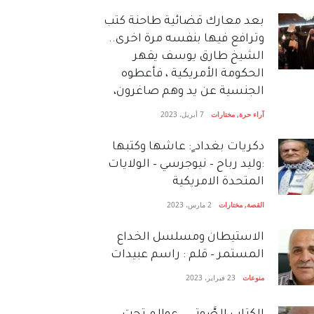
بعد معارك قضائية طاحنة كتب
وترافع فيها بنفسه مرة اخرى..
الشيخ طارق يوسف يقهر
الحكومة الأمريكية ، فأعطوه
الجنسية عن يد وهم صاغرون،
آراء حرة
,
مختارات
7 أبريل، 2023
دكريات بغداد ٍ: عاشها وكتبها
:وليد رباح – نيوجرسي – الولايات
المتحدة الامريكية
القصة
,
مختارات
2 مارس، 2023
الاستيطان ومسلسل الخداع
المستمر – قلم : راسم عبيدات
منوعات
23 فبراير، 2023