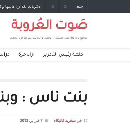
كتب وترافع فيها بنفسه مرة اخرى.. الشيخ
دكريات بغداد ٍ: عاشها وكتبها :و
جديد
 الأمريكية ، فأعطوه الجنسية عن يد وهم
صاغرون،
صَوت العُروبة
موقع وورقية تعنى بشئون الوطن والجاليه العربية في المهجر
كلمة رئيس التحرير
آراء حرة
دراس
بنت ناس : وب
في
سخرية كالبكاء
7 فبراير، 2013