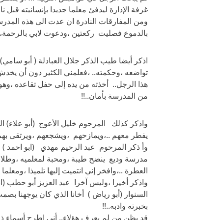
غرفة الإدارة ليدفئ معلما جديدا بإنسانيته قبل ناره 
بالدموع فصليت ركعتين ،ودعوت لابي بالرحمة، 
اذكر أيضا طيب الذكر جلال العبادلة ( أبو سامي
تواضعه ،وحكمته.. ،فعلمني الكثير دون أن يخدش ذ
هذا الرجل.. أخذته من يده إلى حفل تقاعده ،وهو
من المدرسة بأمان..!!
واذكر كذلك المرحوم خليل الأعوج (أبو علاء) ا
يفطر معهم ..،ويمازحهم ،ويشجعهم ،ويرتقى بهم إ
وأ ذكر المرحوم عبد الرحيم مهدي (ابو احمد ) 
مدرسة وديع ينضح طيبة ،ومحبة لمعلميه ،وطلاب
العطرة ..،وافخر إني انتميت إليها تلميذا ،ومعلما 
واذكر أخيرا ،وليس آخرا عبد العزيز أبو حطب (ابو
السنوار (أبو رياض ) أخانا الذي كان يوجهنا بصمت 
بخبرته وادبه..!!
قد يظن من لم يعرف هؤلاء.. أني اطرح أسماء ذاه