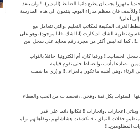
جنديا مقهورا يجب ان يطيع دائما الضابط (المدير)..!! وان ينفذ
 ..!! وللأسف فان معظم مدراء اليوم.. ينتمون الى هذه المدرسة
لى أعلى!!
طط الغرف المكيفة لمكاتب التعليم ،والتي تتعامل مع
قسوة نظرية الشك لديكارت (انا اشك..فانا موجود) ،وهو على
..!!، كما انه ليس أكثر من مجرد رقم محايد على سجل من
سجل الحساب..!! ورقيا كان، أم الكترونيا حافلا بالثواب
دمين ..صادعا بأدب ،وانضباط حتى تقوم قيامة
لى الرثاء ،وهي أشبه ما تكون بالعزاء.. !! و (زي ما شفت
رستها لسنوات بكل ثقة ،وفخر.. ،فحصد ت من الحب والعطاء
بناتي اعجازات ،وانجازات !! فكانوا دائما على قدر
ومنظمو حفلات التملق ، فانكشفت هشاشاتهم ،وتفاهاتهم ،ولم
ات المظلومين..!!