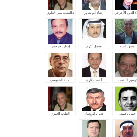
ء الدين الأعرجي
رشاد أبو شاور
د.الطيب بيتي العلوي
توفيق الحاج
فيصل أكرم
إدوارد جرجس
تيسير الناشف
أحمد ختّاوي
أحمد الخميسي
خليل ناصيف
عدنان الروسان
الطيب العلوي