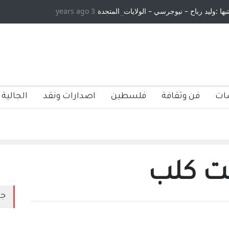
ليد رباح – نيوجرسي – الولايات المتحدة
3 years ago
الاستيطان ومسلسل الخداع المستمر -
الامريكية
ات
فن وثقافة
فلسطين
اصدارات ونقد
الجالية 
نت كلب
جد