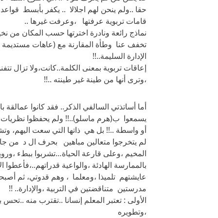
حقا ..ولم ينحن لهم اجلالا .. يكفر بأبسط قواعد ا
قامات تربوية عرفتها ،وعرفت غيرها ..
نماذج رائعة ونادرة اخترتها حسب المكان من 
تخفف عنا وطأة المقارنة مع (عاهات مستديمة ) كثيرة
الإدارة السليمة..!!
إعاقات تربوية بمعنى الكلمة..كانت،ولا تزال تتفن
،وترى أنها من طينة غير طينته ..!!
أما أساتذتي السالفي الذكر.. فقد كانوا عمالقة ب
يسمعوا ب(هرم ماسلو)..!! ولم يحفظوا نظريات الإ
أو واسطة ..!! بل هي ذاتها التي سعت اليهم، وتش
لم يتخرجوا متعالين مباهين بحرف ال د من جام
المخيم ،وعلى قارعة الحياة…تشربوا ببطء ،وروي
بالممارسة الهادئة ،والواعية قدراتهم..،فأعطوا الأ
عايشتهم تلميذا ،ومعلما ، وهم قدوتي، ثم أصبحت
مدرستين متناقضتين في التربية ،والإدارة.. !!
الأولى : تعتبر المعلم إنسانا ..تقترب منه ..تح
،وتطويره