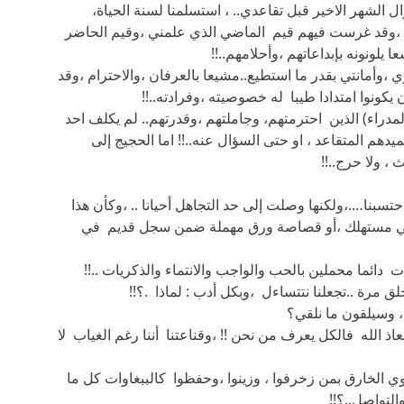
لشهر الاخير قبل تقاعدي.. ، استسلمنا لسنة الحياة،
،وقد غرست فيهم قيم الماضي الذي علمني ،وقيم الحاضر
يلونونه بإبداعاتهم ،وأحلامهم..!!
،وأمانتي بقدر ما استطيع..مشيعا بالعرفان ،والاحترام ،وقد
كونوا امتدادا طيبا له خصوصيته ،وفرادته..!!
دراء) الذين احترمتهم، وجاملتهم ،وقدرتهم.. لم يكلف احد
دهم المتقاعد ، او حتى السؤال عنه..!! اما الحجيج إلى
، ولا حرج..!!
تسبنا….،ولكنها وصلت إلى حد التجاهل أحيانا .. ،وكأن هذا
سي مستهلك ،أو قصاصة ورق مهملة ضمن سجل قديم في
نأت دائما محملين بالحب والواجب والانتماء والذكريات ..!!
لق مرة ..تجعلنا نتتساءل ،وبكل أدب : لماذا .؟!!
، وسيلقون ما نلقي؟
اذ الله فالكل يعرف من نحن !! ،وقناعتنا أننا رغم الغياب لا
وي الخارق بمن زخرفوا ، وزينوا ،وحفظوا كالببغاوات كل ما
التواصل..؟!!