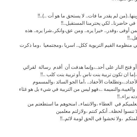
.(من لم يقدر ما فات.. لا يستحق ما هو آت ..)..!!
ي حاضرنا.. لكي يحترمنا المستقبل..!!
من أوفى ،وقدر.. خيرا يره.. ومن عق،وانكر..شرا يره.. هذه
..!!
 في منظومة القيم التربوية ككل.. اسريا ،ومجتمعيا ،وما ذكرت
أو فتح النار على أحد..،وإنما هدفت أن أقدم رسالة لقرائي
ة ،إما ان تكون تربية بنت ناس ،أو تربية بنت كلب ..!!
أجداد..،وتطلعات الأحفاد.. ،أما الجو السائد ،والمسموم
، والغيبة،والنميمة ..،فهو ليس من التربية في شيء بل هو غثاء
ه براء..!!
علميكم في العطاء ،والانتماء.. امنحوهم ما استطعتم من
 تنسوا لحظة.. أنكم كنتم ،ولازلتم معلمين
لمتكم ،ولا تخشوا في الحق لومة لائم..!!