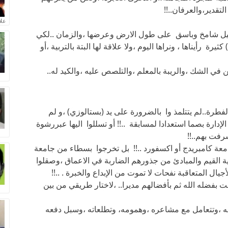
لتقدير،والعرفان..!!
علا
نخيل شامخ وباسق على طول الارض وعرضها ،والزمان ..لكي
 رأيناها ، ونراها اليوم ،ولا علاقة لها البتة بالتربية ،أو
ن في الشك ،والريبة بالمعلم ،والتلصص عليه ،والكيد له..
الفطرة..لم يتتلمذ وا بالضرورة على يد (بستالوزي) ،و لم
دارة بصما استعدادا لمسابقة ..!! أو تسللوا اليها عبررشوة
رفت بهم..!!
عة كامبريدج أو اكسفورد ..!! بل تخرجوا بسطاء من جامعة
ة القيم والمبادئ من جذورهم الضاربة في الاعماق ،وصقلوا
جيال المتعاقبة نفحات لا تموت من الإبداع والخبرة . ..!!
 بفضله الله ثم بأفضالهم مديرا.. ،لاختار طريقي من بين
س به ،وتتعامل مع مشاعره ،وهمومه، وتطلعاته ،وسبل دفعه