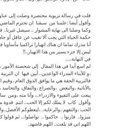
قلت في رسالة تربوية مختصرة وصلت إلى عناوينها.
وأقول أيضا :علمنا من سبقنا ان نحترم الماضي ف
وكما وصلنا الى نهاية المشوار .. سيصل غيرنا.. ف
حكمة الحياة التي يجب ألا تغيب عن عاقل أو جاهل
أنا مدرك تماما ان هناك انهيارا تراكميا مأساويا
ليس إلا جزء يسير من هذا الانهيار..!!
في النهاية…..
لم اسع أبدا في هذا المقال إلى شخصنة الأمور ،
،و للأبناء المدراء الواعدين.. أبين فيها ان التربي
فالتربية الحقة هي ما يوافق الذوق العام ،وقيم ال
بالأنانية ،والبغض ،والصراع ،والنفاق، والتحاسد 
يبعث على التقيوء والازدراء..، وأنا منه ،ومن سادت
وأقول كاب لا يملك لكم إلا الحب.. انتم قدوة م
الحب ،والتفهم ،والرعاية.. ،ليعطوكم الأفضل..ولا
ميزوا.. قارنوا .. حاكموا .. تواصلوا… ثم قولوا ك
اللهم اني قد بلغت.. اللهم فاشهد.