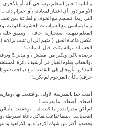
والثانية : تعتبر المعلم ترسا في آلة ،أو بالأحرى 
الأوامر دون أي اعتبار لمعاناته ،أو احترام ذاته
التي ربما تنسجم مع الخوف والطاعة..من تحت إ
وبما يتماشى مع السياسات الخشبية الفوقية ،وخ
المعلم بمهنية استخبارية جافة ، وتطبق عليه ب
عكس قاعدة الحق ( متهم الى ان تثبت براءته ) 
الحسنات ،والسيئات قبل الممات..!!
يرصده ناكر، ونكير من مفتش ،أو مدير..!! ويرقد 
،والعقاب يعلوه الغبار في أرشيف دائرة المستخ
المذكور..،أويحال إلى التقاعد!! مع ديباجة تدعو إ
خرف) ..كأن المرحوم لم يكن..!!
آمنت جدا بالمدرسة الأولى ،واقتنعت بها ،وما
أضعاف أضعاف ما بذرت..!!
لم أكن مديرا بقدر ما كنت ابا… ،وحققت بأبنائي و
التحديات.. ،بينما تداعت هياكل دعاة اسبرطة ،
يحصدوا أكثر من شوك الازدراء ،و الكراهية ودعو