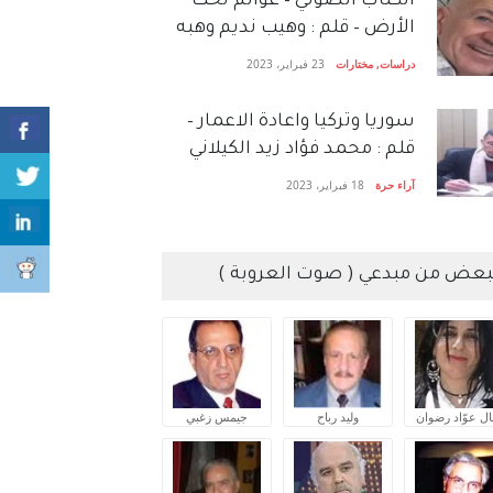
الكتاب الصَّوتي – عوالم تحت
الأرض – قلم : وهيب نديم وهبه
دراسات
,
مختارات
23 فبراير، 2023
سوريا وتركيا واعادة الاعمار –
قلم : محمد فؤاد زيد الكيلاني
آراء حرة
18 فبراير، 2023
بعض من مبدعي ( صوت العروبة )
ال عوّاد رضوان
وليد رباح
جيمس زغبي