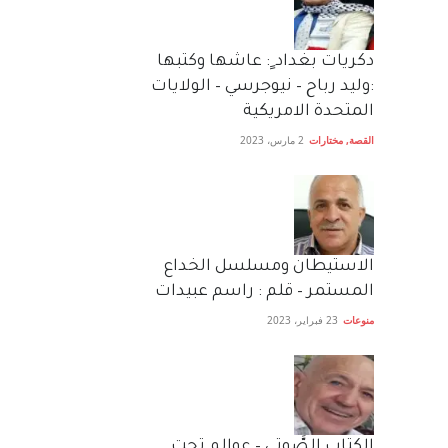
دكريات بغداد ٍ: عاشها وكتبها
:وليد رباح – نيوجرسي – الولايات
المتحدة الامريكية
القصة
,
مختارات
2 مارس، 2023
الاستيطان ومسلسل الخداع
المستمر – قلم : راسم عبيدات
منوعات
23 فبراير، 2023
الكتاب الصَّوتي – عوالم تحت