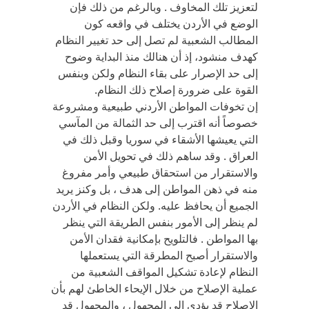
لتعزيز تلك المخاوف . وبالرغم من ذلك فإن
الوضع في الأردن يختلف في واقعه كون
المطالب الشعبية لم تصل إلى حد تغيير النظام
كهدف منشود، إذ أن هنالك منذ البداية وضوح
إلى حد الإصرار على بقاء النظام ولكن وبنفس
القوة على ضرورة إصلاح ذلك النظام.
إن تخوفات المواطن الأردني طبيعية ومشروعة
خصوصاً أنه اقترب إلى حد الثمالة من المآسي
التي يعيشها الأشقاء في سوريا وقبل ذلك في
العراق . وقد ساهم ذلك في تحويل الأمن
والاستقرار من استحقاق طبيعي وأمر مفروغ
منه في ذهن المواطن إلى هدف ، بل وكنز يريد
الجميع أن يحافظ عليه. ولكن النظام في الأردن
لم ينظر إلى الأمور بنفس الطريقة التي ينظر
بها المواطن . فالتلويح بإمكانية فقدان الأمن
والاستقرار أصبح المطرقة التي يستعملها
النظام لإعادة تشكيل المواقف الشعبية من
عملية الإصلاح من خلال الإيحاء الخاطئ لهم بأن
الإصلاح قد يؤدي إلى المجهول ، والمجهول قد