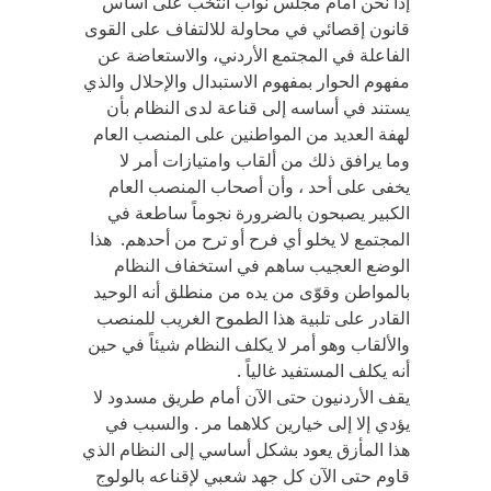
إذاَ نحن أمام مجلس نواب انتخب على أساس
قانون إقصائي في محاولة للالتفاف على القوى
الفاعلة في المجتمع الأردني، والاستعاضة عن
مفهوم الحوار بمفهوم الاستبدال والإحلال والذي
يستند في أساسه إلى قناعة لدى النظام بأن
لهفة العديد من المواطنين على المنصب العام
وما يرافق ذلك من ألقاب وامتيازات أمر لا
يخفى على أحد ، وأن أصحاب المنصب العام
الكبير يصبحون بالضرورة نجوماً ساطعة في
المجتمع لا يخلو أي فرح أو ترح من أحدهم. هذا
الوضع العجيب ساهم في استخفاف النظام
بالمواطن وقوّى من يده من منطلق أنه الوحيد
القادر على تلبية هذا الطموح الغريب للمنصب
والألقاب وهو أمر لا يكلف النظام شيئاً في حين
أنه يكلف المستفيد غالياً .
يقف الأردنيون حتى الآن أمام طريق مسدود لا
يؤدي إلا إلى خيارين كلاهما مر . والسبب في
هذا المأزق يعود بشكل أساسي إلى النظام الذي
قاوم حتى الآن كل جهد شعبي لإقناعه بالولوج