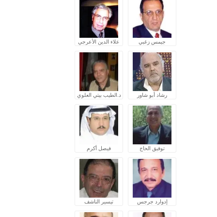
جيمس زغبي
علاء الدين الأعرجي
رشاد أبو شاور
د.الطيب بيتي العلوي
توفيق الحاج
فيصل أكرم
إدوارد جرجس
تيسير الناشف