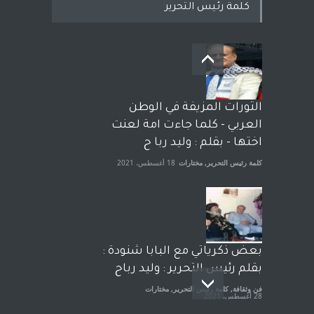
كلمة رئيس التحرير
بعد معارك قضائية طاحنة كتب
وترافع فيها بنفسه مرة اخرى..
الشيخ طارق يوسف يقهر
الحكومة الأمريكية ، فأعطوه
الثورات المزيفة في الوطن
الجنسية عن يد وهم صاغرون،
العربي - كلما جاءت امة لعنت
آراء حرة
,
مختارات
7 أبريل، 2023
اختها - بقلم : وليد ربا ح
كلمة رئيس التحرير
,
مختارات
18 أغسطس، 2021
بعض ذكرياتي مع البابا شنودة :
بقلم رئيس التحرير : وليد رباح
فن وثقافة
,
كلمة رئيس التحرير
,
مختارات
28 أغسطس، 2021