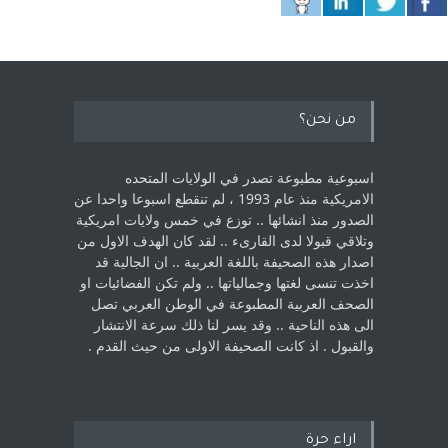
من نحن؟
اسبوعية مطبوعة تصدر في الولايات المتحده
الامريكية منذ عام 1993 ، لم ‏تنقطع اسبوعا واحدا عن
الصدور منذ انشائها .. توزع في خمس ولايات امريكية
‏وتلاقي قبولا لدى القارىء ..‏ لقد كان الهدف الاول من
اصدار هذه الصحيفة باللغة العربية .. ان الجالية قد
اخذت ‏تنسى لغتها وجمالياتها .. ولم تكن الفضائيات او
الصحف العربية المطبوعة في الوطن ‏العربي تصل
الى هذه الناحية .. وقد يسر لنا ذلك سرعة الانتشار
والقبول . اذ كانت ‏الصحيفة الاولى من حيث القدم . ‏
اراء حرة