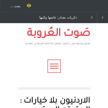
غداد ٍ: عاشها وكتبها
الاستيطان ومسلسل الخداع
د رباح – نيوجرسي –
المستمر - قلم : راسم عبيدات
ت المتحدة الامريكية
صَوت العُروبة
موقع وورقية تعنى بشئون الوطن والجاليه العربية في المهجر
الاردنيون بلا خيارات :