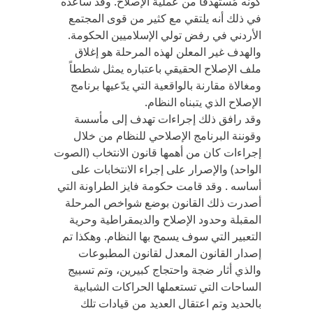
كونه مُستهدفاً من عملية الإصلاح. وقد ساعده
في ذلك أنه يلتقي مع كثير من قوى المجتمع
الأردني في رفض تولي الإسلاميين الحكومة.
والهدف غير المعلن لهذه المرحلة هو إغلاق
ملف الإصلاح الحقيقي باعتباره يمثل شططاً
ومغالاة مقارنة بالواقعية التي يدّعيها برنامج
الإصلاح الذي يتبناه النظام.
وقد رافق ذلك إجراءات تهدف إلى مأسسة
وقوننة البرنامج الإصلاحي للنظام من خلال
إجراءات كان من أهمها قانون الانتخاب (الصوت
الواحد) والإصرار على إجراء الانتخابات على
أساسه . وقد قامت حكومة فايز الطراونة التي
أصدرت ذلك القانون بوضع شواخص المرحلة
المقبلة وحدود الإصلاح والديمقراطية وحرية
التعبير التي سوف يسمح بها النظام. وهكذا تم
إصدار القانون المعدل لقانون المطبوعات
والذي أثار ضجة واحتجاج كبيرين، وتم تسييج
الساحات التي تستعملها الحراكات الشبابية
بالحديد وتم اعتقال العديد من قيادات تلك