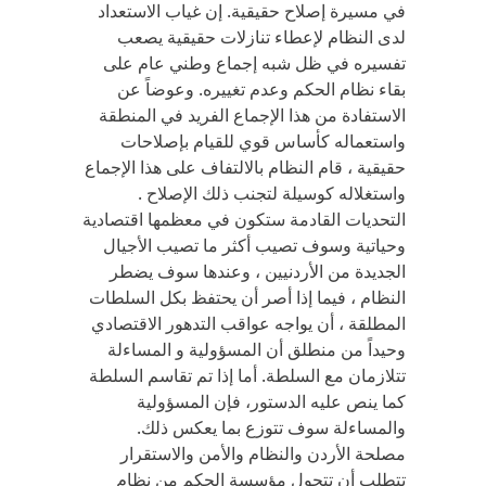
في مسيرة إصلاح حقيقية. إن غياب الاستعداد
لدى النظام لإعطاء تنازلات حقيقية يصعب
تفسيره في ظل شبه إجماع وطني عام على
بقاء نظام الحكم وعدم تغييره. وعوضاً عن
الاستفادة من هذا الإجماع الفريد في المنطقة
واستعماله كأساس قوي للقيام بإصلاحات
حقيقية ، قام النظام بالالتفاف على هذا الإجماع
واستغلاله كوسيلة لتجنب ذلك الإصلاح .
التحديات القادمة ستكون في معظمها اقتصادية
وحياتية وسوف تصيب أكثر ما تصيب الأجيال
الجديدة من الأردنيين ، وعندها سوف يضطر
النظام ، فيما إذا أصر أن يحتفظ بكل السلطات
المطلقة ، أن يواجه عواقب التدهور الاقتصادي
وحيداً من منطلق أن المسؤولية و المساءلة
تتلازمان مع السلطة. أما إذا تم تقاسم السلطة
كما ينص عليه الدستور، فإن المسؤولية
والمساءلة سوف تتوزع بما يعكس ذلك.
مصلحة الأردن والنظام والأمن والاستقرار
تتطلب أن تتحول مؤسسة الحكم من نظام