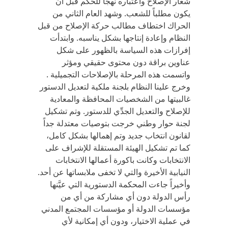
شعار الإصلاح واعتباره نهجاً للحكم قبل أن
يكون مطلباً للشعب. وشهد العام الثاني من
الحراك اختطاف مطالب حركة الإصلاح من قبل
النظام وإعادة إنتاجها بشكل يناسبه. وابتدأت
إفرازات هذه السياسة بالظهور على شكل
عناوين براقة دون محتوى حقيقي ومؤثر
واتسمت هذه المرحلة بالإصلاحات التجميلية .
وخرج علينا النظام بلجنة ملكية لتعديل الدستور
غالبيتها من الشخصيات المحافظة والمعادية
للإصلاح والتعديل الجدِّي للدستور. وتم تشكيل
لجنة حوار وطني خرجت بتوصيات معتدلة جداً
لقانون انتخاب جديد وتم إهمالها بشكل كامل،
كما تم تشكيل الهيئة المستقلة للإشراف على
الانتخابات وكانت باكورة أعمالها الانتخابات
النيابية الأخيرة والتي لا تخفى ملابساتها عن أحد.
وأخيراً جاءت المحكمة الدستورية التي عيَّنها
رأس الدولة دون أي مشاركة من أي من
مؤسسات الدولة أو مؤسسات المجتمع المدني
في عملية الاختيار، ودون أي إمكانية لأي