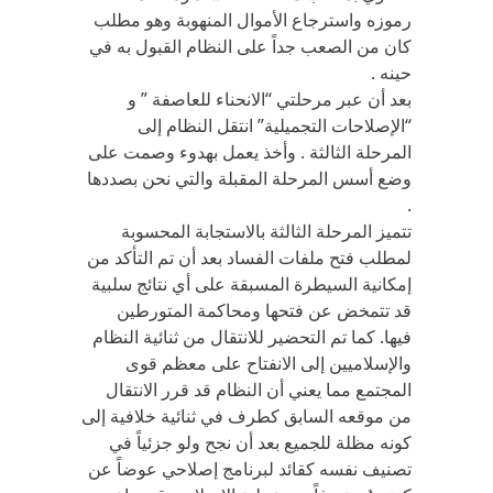
رموزه واسترجاع الأموال المنهوبة وهو مطلب
كان من الصعب جداً على النظام القبول به في
حينه .
بعد أن عبر مرحلتي “الانحناء للعاصفة ” و
“الإصلاحات التجميلية” انتقل النظام إلى
المرحلة الثالثة . وأخذ يعمل بهدوء وصمت على
وضع أسس المرحلة المقبلة والتي نحن بصددها
.
تتميز المرحلة الثالثة بالاستجابة المحسوبة
لمطلب فتح ملفات الفساد بعد أن تم التأكد من
إمكانية السيطرة المسبقة على أي نتائج سلبية
قد تتمخض عن فتحها ومحاكمة المتورطين
فيها. كما تم التحضير للانتقال من ثنائية النظام
والإسلاميين إلى الانفتاح على معظم قوى
المجتمع مما يعني أن النظام قد قرر الانتقال
من موقعه السابق كطرف في ثنائية خلافية إلى
كونه مظلة للجميع بعد أن نجح ولو جزئياً في
تصنيف نفسه كقائد لبرنامج إصلاحي عوضاً عن