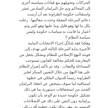
الحراكات وتحويلهم مع قيادات سياسية أخرى
إلى المحاكم وتم حل البرلمان السادس عشر
واستقالت حكومة الطراونة بعد أن أرست
دعائم المرحلة المقبلة وحددت معالمها. رحلت
بكل ما لها وهو قليل وما عليها وهو كثير وتم
اعتبار ما قامت به سياسات حكومة وليس
سياسة النظام !!
وهكذا فقد شَكـَّل إجراء الانتخابات النيابية
الأخيرة بداية المرحلة الثالثة التي تهدف إلى
قوننة النهج الإصلاحي للنظام وبشكل يجعل من
المعارضة للحكم مخالفة للقانون تستوجب
المساءلة والعقاب . وقد تم تأكيد إصرار النظام
على هذا النهج من خلال التعيين المبكر لفايز
الطراونة رئيساً للديوان الملكي في خطوة
استباقية لما سوف يتمخض عن انعقاد البرلمان
الجديد من استحقاقات دستورية بما في ذلك
تشكيل حكومة جديدة تم الوعد بأن تكون
برلمانية دون النص على ذلك في الإصلاحات
الدستورية، وهي بذلك تكون خطوة أقرب إلى