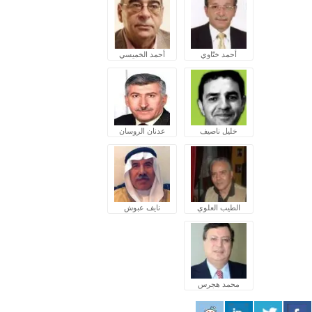
أحمد ختّاوي
أحمد الخميسي
خليل ناصيف
عدنان الروسان
الطيب العلوي
نايف عبوش
محمد هجرس