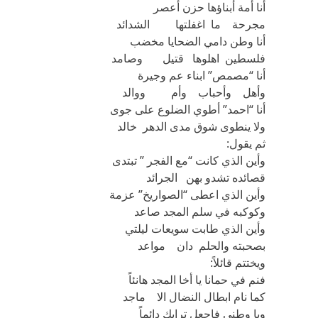
أنا أمة أبناؤها حزن أعصر
مجرحة ما اغفلتها الشدائد
أنا وطن دامي الضحايا مخضب
فلسطين اهلوها قتيل وصامد
أنا “مصمص” ابناء عم وجيرة
وأهل وأحباب وأم ووالد
أنا “احمد” أطوي الضلوع على جوى
ولا ينطوى شوق مدى الدهر خالد
ثم يقول:
وأين الذي كانت “مع الفجر ” تبتدى
قصائده تشدو بهن الجرائد
وأين الذي اعطى “الصواريخ” عزمة
وكوكبه في سلم المجد صاعد
وأين الذي طابت سويعات ليلتي
بصحبته والحلم دان مواعد
ويختتم قائلاً:
فنم في حمانا يا أخا المجد هانئاً
كما نام ابطال النضال الا ماجد
ويا وطني فاجعل ترابك دائماً