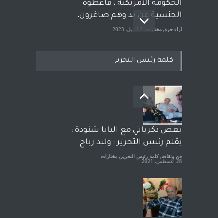
الحكومة الأمريكية ، فأعطوه
الجنسية عن يد وهم صاغرون،
آراء حرة
,
مختارات
7 أبريل، 2023
كلمة رئيس التحرير
معاناة زلزال سوريّة تفضح:
زيف ديمقراطية الغرب! قلم :
رشاد أبو شاورآراء حرة ..
آراء حرة
18 فبراير، 2023
بعض ذكرياتي مع البابا شنودة :
بقلم رئيس التحرير : وليد رباح
فن وثقافة
,
كلمة رئيس التحرير
,
مختارات
28 أغسطس، 2021