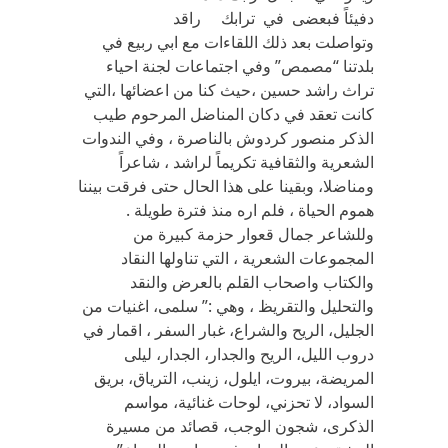
دفيئاً فبعضى في ترابك راقد
وتواصلت بعد ذلك اللقاءات مع ابي ربيع في
بلدتنا “مصمص” وفي اجتماعات لجنة احياء
تراث راشد حسين ،حيث كنا من اعضائها ،التي
كانت تعقد في دكان المناضل المرحوم طيب
الذكر منصور كردوش بالناصرة ، وفي الندوات
الشعرية والثقافية تكريماً لراشد ، شاعراً
ومناضلا، وبقينا على هذا الحال حتى فرقت بيننا
هموم الحياة ، فلم اره منذ فترة طويلة .
وللشاعر جمال قعوار حزمة كبيرة من
المجموعات الشعرية ، التي تناولها النقاد
والكتاب واصحاب القلم بالعرض والنقد
والتحليل والتقريظ ، وهي :” سلمى، اغنيات من
الجليل، الريح والشراع، غبار السفر ، اقمار في
دروب الليل، الريح والجدار، الجدار، ليلى
المريضة، بيروت، ايلول، زينب، الترياق، بريق
السواد، لا تحزني، لوحات غنائية، مواسم
الذكرى، شجون الوجب، قصائد من مسيرة