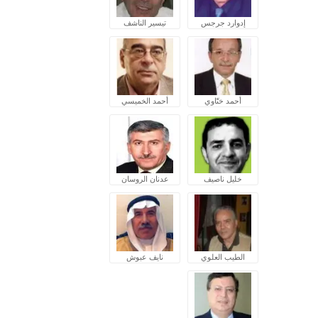
إدوارد جرجس
تيسير الناشف
أحمد ختّاوي
أحمد الخميسي
خليل ناصيف
عدنان الروسان
الطيب العلوي
نايف عبوش