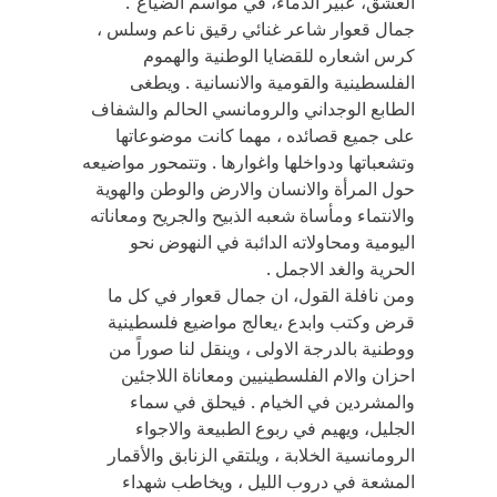
العشق، عبير الدماء، في مواسم الضياع”.
جمال قعوار شاعر غنائي رقيق ناعم وسلس ،
كرس اشعاره للقضايا الوطنية والهموم
الفلسطينية والقومية والانسانية . ويطغى
الطابع الوجداني والرومانسي الحالم والشفاف
على جميع قصائده ، مهما كانت موضوعاتها
وتشعباتها ودواخلها واغوارها . وتتمحور مواضيعه
حول المرأة والانسان والارض والوطن والهوية
والانتماء ومأساة شعبه الذبيح والجريح ومعاناته
اليومية ومحاولاته الدائبة في النهوض نحو
الحرية والغد الاجمل .
ومن نافلة القول، ان جمال قعوار في كل ما
قرض وكتب وابدع ،يعالج مواضيع فلسطينية
ووطنية بالدرجة الاولى ، وينقل لنا صوراً من
احزان والام الفلسطينيين ومعاناة اللاجئين
والمشردين في الخيام . فيحلق في سماء
الجليل، ويهيم في ربوع الطبيعة والاجواء
الرومانسية الخلابة ، ويلتقي الزنابق والأقمار
المشعة في دروب الليل ، ويخاطب شهداء