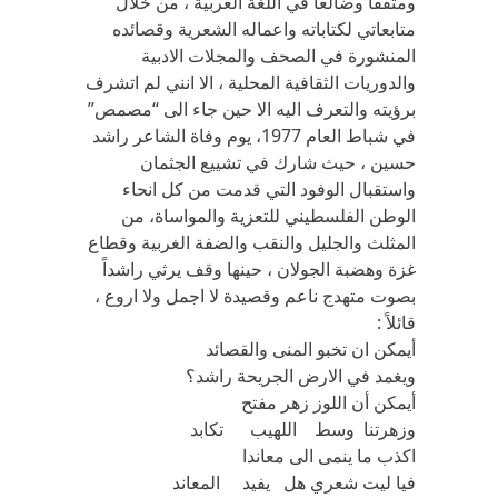
ومثقفاً وضالعاً في اللغة العربية ، من خلال
متابعاتي لكتاباته واعماله الشعرية وقصائده
المنشورة في الصحف والمجلات الادبية
والدوريات الثقافية المحلية ، الا انني لم اتشرف
برؤيته والتعرف اليه الا حين جاء الى “مصمص”
في شباط العام 1977، يوم وفاة الشاعر راشد
حسين ، حيث شارك في تشييع الجثمان
واستقبال الوفود التي قدمت من كل انحاء
الوطن الفلسطيني للتعزية والمواساة، من
المثلث والجليل والنقب والضفة الغربية وقطاع
غزة وهضبة الجولان ، حينها وقف يرثي راشداً
بصوت متهدج ناعم وقصيدة لا اجمل ولا اروع ،
قائلاً :
أيمكن ان تخبو المنى والقصائد
ويغمد في الارض الجريحة راشد؟
أيمكن أن اللوز زهر مفتح
وزهرتنا وسط اللهيب تكابد
اكذب ما ينمى الى معاندا
فيا ليت شعري هل يفيد المعاند