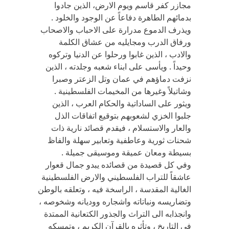
مجازر كفر قاسم ويوم الارض، الذين جادوا
بدمائهم الطاهرة دفاعاً عن الوجود والخلود .
ويذرف الدموع مدرارة على الاحباب والاصحاب
ورفاق الدرب ومجايليه من عشاق الكلمة
والادب ، الذين غابوا ورحلوا عن الدنيا وتركوه
وحيداً . ويأسى على ابناء شعبه وجلدته ، الذين
نزفت دماؤهم في عمان وتل الزعتر وصبرا
وشاتيلاً وغيرها من المخيمات الفلسطينية .
ويثور على الساداتية والحكام العرب ، الذين
جلبوا الخزي لشعوبهم بتوقيع اتفاقات الذل
والعار والاستسلام ، فيقدم قصائد نارية ذات
شحنات ثورية وعاطفية وتعابير سهلة والفاظ
بسيطة ومعان عميقة وموسيقى جميلة .
وفي كل قصيدة من قصائده يبدو جمال قعوار
عاشقاً للتراب الفلسطيني والارض الفلسطينية
الغالية المقدسة ، الراسخة فيه ، وتعلقه بالوطن
وتضاريسه ونباتاته واشجاره ووديانه وشخوصه ،
وانجذابه الى التراث والجذور الكتعانية الممتدة
في التاريخ ، وتأثره بالقرآن الكريم ، وتمسكه