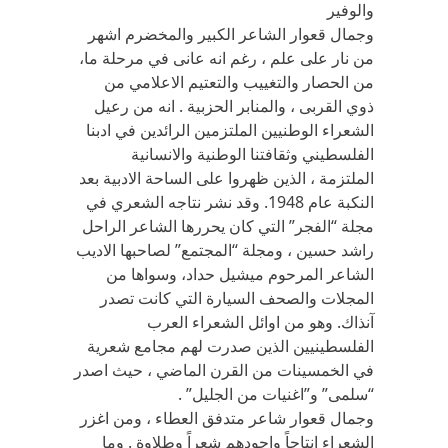
والوفير
وجمال قعوار الشاعر الكبير والمخضرم اشهر
من نار على علم ، رغم انه عانى في مرحلة ما،
من الحصار والتغييب والتعتيم الاعلامي من
ذوي القربى ، والمنابر الحزبية . انه من رعيل
الشعراء الوطنيين الملتزمين الرائدين في ادبنا
الفلسطيني وثقافتنا الوطنية والانسانية
الملتزمة ، الذين ظهروا على الساحة الادبية بعد
النكبة عام 1948. وقد نشر نتاجه الشعري في
مجلة “الفجر” التي كان يحررها الشاعر الراحل
راشد حسين ، ومجلة “المجتمع” لصاحبها الاديب
الشاعر المرحوم ميشيل حداد، وسواها من
المجلات والصحف السيارة التي كانت تصدر
آنذاك. وهو من اوائل الشعراء العرب
الفلسطينيين الذين صدرت لهم مجامع شعرية
في الخمسينات من القرن الماضي ، حيث اصدر
“سلمى” و”اغنيات من الجليل” .
وجمال قعوار شاعر متدفق العطاء ، ومن اغزر
الشعراء انتاجاً واجودهم شعراً وطلاوة . وما