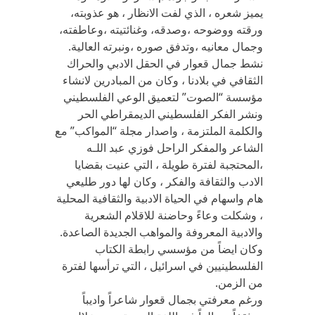
يميز شعره ، الذي لفت الانظار ، هو عذوبته،
ورقته ووضوحه ،وصدقه، وغنائتيته ،وعاطفته،
وجمال معانيه ،وتدفق صوره ،ونبرته العالية.
نشط جمال قعوار في الحقل الادبي والحراك
الثقافي في بلادنا ، وكان من المبادرين لانشاء
مؤسسة “الصوت” لتعميق الوعي الفلسطيني
ونشر الفكر الفلسطيني الديمقراطي الحر
والكلمة الملتزمة ، واصدار مجلة “المواكب” مع
الشاعر والمفكر الراحل فوزي عبد اللـه
،المحتجبة لفترة طويلة ، التي عنيت بقضايا
الادب والثقافة والفكر ، وكان لها دور طليعي
هام واسهام في الحياة الادبية والثقافية المحلية
، وشكلت وعاءً وحاضنة للاقلام الشعرية
والادبية المعروفة والمواهب الجديدة الصاعدة.
وكان ايضاً من مؤسسي رابطة الكتاب
الفلسطينيين في اسرائيل ، التي ترأسها لفترة
من الزمن.
ورغم معرفتي بجمال قعوار شاعراً واديباً