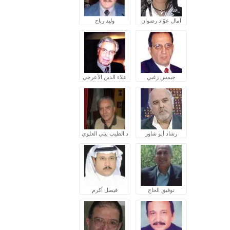
آمال عوّاد رضوان
وليد رباح
جيمس زغبي
علاء الدين الأعرجي
رشاد أبو شاور
د.الطيب بيتي العلوي
توفيق الحاج
فيصل أكرم