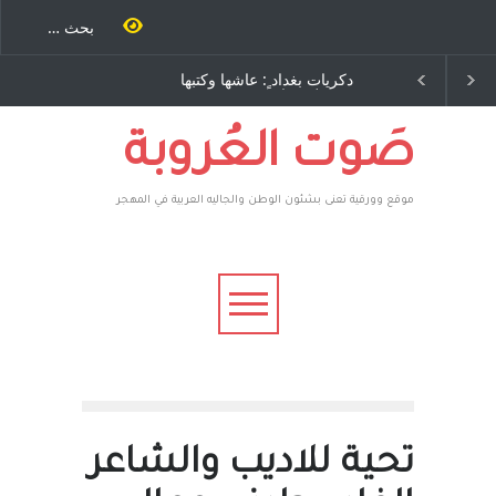
ت بغداد ٍ: عاشها وكتبها
الاستيطان ومسلسل الخداع
وليد رباح – نيوجرسي –
المستمر - قلم : راسم عبيدات
ايات المتحدة الامريكية
صَوت العُروبة
موقع وورقية تعنى بشئون الوطن والجاليه العربية في المهجر
تحية للاديب والشاعر