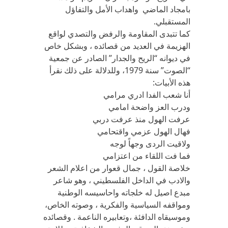
بامجاد الماضي واهداب الأمل والتفاؤل
المستقبلي.
كما تتبدى المقاومة والرفض والتصدي لواقع
الهزيمة في العديد من قصائده ، وبشكل خاص
في ديوانه “الريح والجدار” الصادر عن جمعية
“الصوت” سنة 1979، وللدلالة على ذلك نقرأ
هذه الأبيات:
أنا شعب الفدا ادري مرامي
ودرب العز واضحة امامي
عرفت الهول منذ عرفت دربي
فهال الهول عزمي واقتحامي
ولاقيت الردى وجهاً لوجه
فما فت اللقاء من اعتزامي
خلاصة القول ، جمال قعوار من اعلام الشعر
والادب في الداخل الفلسطيني ، وهو شاعر
مبدع اصيل له خلجاته واحاسيسه الوطنية
ومواقفه السياسية والفكرية ، وصوته الخاص،
وموسيقاه الدافئة ،وتعابيره الناعمة . وقصائده