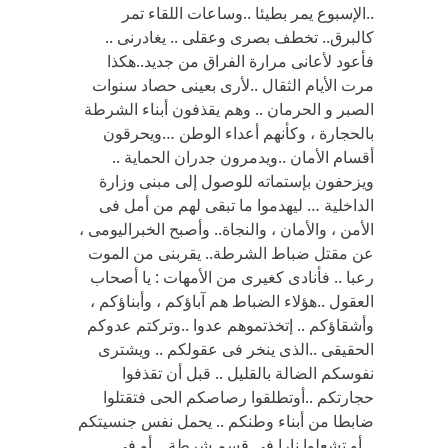
..الإسبوع يمر بطيئا ..وساعات اللقاء تمر
كالبرق.. تخطف بصرى وعقلى .. يغادرنى ..
فأعود لأعانى مرارة الفراق من جديد..هكذا
مرت الأيام الثقال ..لأرى بعينى حصاد سنوات
الصبر و الحرمان .. وهم يقذفون أبناء الشرطة
بالحجارة ، وكأنهم أعداء الوطن …ويحرقون
أقسام الأمان ..ويدمرون جدران الحماية ..
ويزحفون بإستماته للوصول إلى مبنى وزارة
الداخلية … ليهدموا ما تبقى لهم من أمل فى
الأمن ، والأمان ، والنجاة.. وأصبح الخبراليومى ،
عن مقتل ضباط الشرطة.. يقربنى من الموت
رعبا .. فأنادى كغيرى من الأمهات : يا أصحاب
العقول ..هؤلاء الضباط هم آباؤكم ، وأبناؤكم ،
وأشقاؤكم .. إتخذتموهم عدوا ..وتركتم عدوكم
الحقيقى ..الذى ينخر فى عقولكم .. ويشترى
نفوسكم الضالة بالقليل .. قبل أن تقذفوا
حجارتكم ..أوتطلقوا رصاصكم الحى فتقتلوا
ضابطا من أبناء وطنكم .. يحمل نفس جنسيتكم
.. أو تشعلوا نارا فى قسم شرطة .. أو فى