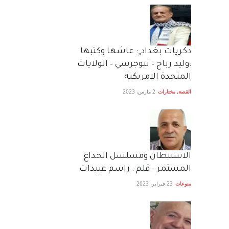
دكريات بغداد ٍ: عاشها وكتبها
:وليد رباح – نيوجرسي – الولايات
المتحدة الامريكية
القصة
,
مختارات
2 مارس، 2023
الاستيطان ومسلسل الخداع
المستمر – قلم : راسم عبيدات
منوعات
23 فبراير، 2023