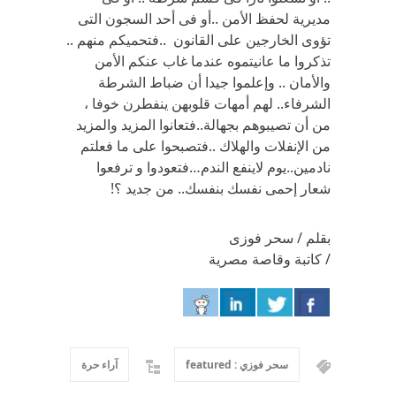
مديرية لحفظ الأمن ..أو فى أحد السجون التى
تؤوى الخارجين على القانون ..فتحميكم منهم ..
تذكروا ما عانيتموه عندما غاب عنكم الأمن
والأمان .. وإعلموا جيدا أن ضباط الشرطة
الشرفاء.. لهم أمهات قلوبهن ينفطرن خوفا ،
من أن تصيبوهم بجهالة..فتعانوا المزيد والمزيد
من الإنفلات والهلاك ..فتصبحوا على ما فعلتم
نادمين..يوم لاينفع الندم…فتعودوا و ترفعوا
شعار إحمى نفسك بنفسك.. من جديد ؟!
بقلم / سحر فوزى
/ كاتبة وقاصة مصرية
سحر فوزي : featured
آراء حرة