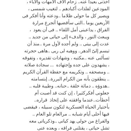
أخذنى بعيدا عنه.. زحام آلاف الأمهات والأباء ،
المودعين لفلذات أكبادهم .. لتغيب شمسى ،
ويصير كل ما حولى ظلاما ..ودعته وأنا أفكر فى
الأربعين يوما ..التى سأقضيها أتجرع مرارة
الفراق ، يداعبنى أمل اللقاء .. فى أن يعود ،
ويبعث النور ، والدفء إلى حياتى من جديد ..
عدت إلى بيتى .. ولم أجده لأول مرة ..منذ أن
تبسم إلىّ الدهر.. ووهبه لى ربى ..هاهى حجرته
تسألنى عنه ..مكتبه ، وشهادات تقديره ، وتفوقه
، يشهدون على جده وإجتهاده … سجادة صلاته
.. ومصحفه .. وتكريمه مع حفظة القرآن الكريم
.. ينطقون بأنه من الكرام البررة.. إبتسامته
..هدوؤه .. دماثة خلقة ..حنانه.. وطيبة قلبه ..
جعلونى أفكركثيرا ، إن كنت قد أصبت أم
أخطأت..عندما وافقته على إتخاذ قراره..
بأختيار الحياة العسكرية لتكون سبيله ، فيقضى
فيها أحلى أيام شبابه .. مرالعام تلو العام ..
والفراغ من حولى يهد كيانى ..وذكرياتى معه
تشل حياتى ، يقتلنى فراقه ، وبعده عنى