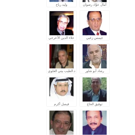
آمال عوّاد رضوان
وليد رباح
جيمس زغبي
علاء الدين الأعرجي
رشاد أبو شاور
د.الطيب بيتي العلوي
توفيق الحاج
فيصل أكرم