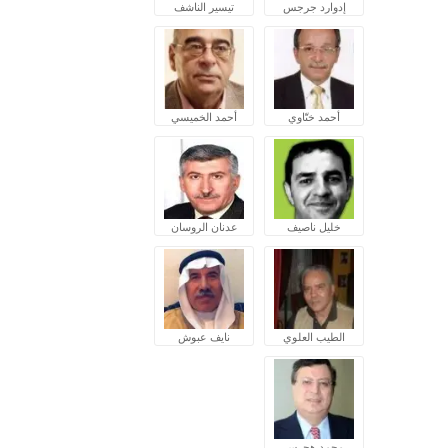
إدوارد جرجس
تيسير الناشف
أحمد ختّاوي
أحمد الخميسي
خليل ناصيف
عدنان الروسان
الطيب العلوي
نايف عبوش
محمد هجرس