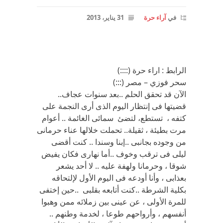
في
آراء حرة
31 يناير، 2013
الرابط : اراء حرة (::::)
سحر فوزي – مصر (:::)
الآن قد تحقق الحلم ..بعد سنوات عجاف..
قضيتها فى إنتظار اليوم الذى أرى النجمة على
كتفه ، تستطع، لتضئ سمائى الغائمة .. أعوام
مرت بطيئة ، ثقيلة.. تحملت خلالها عناء حرمانى
من وجوده بجانبى ..إبنا وسندا .. كنت أقضى
ليلى فى ترقب وخوف ..أما نهارى فكان يفيض
شوقا ، وحرمانا ولهفة عليه .. لا أحد يشعر
بعذابى ، وأنا أودعه فى اليوم الأول لإلتحاقه
بكلية الشرطة ..كنت أتابعه بقلبى ..حين إختفى
للمرة الأولى ، عن عينى بين زملائه ممن وهبوا
أنفسهم ، وأرواحهم طوعا ، لخدمة وطنهم ..