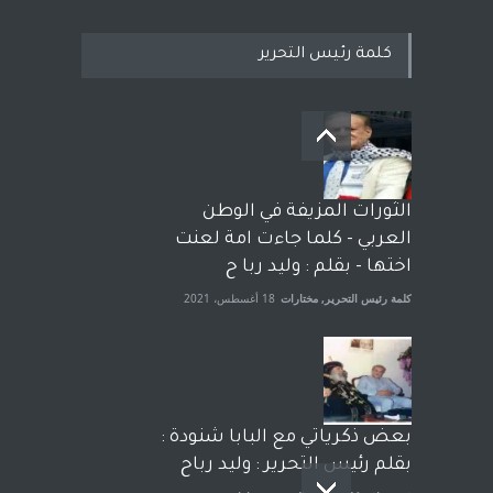
كلمة رئيس التحرير
بعد معارك قضائية طاحنة كتب
وترافع فيها بنفسه مرة اخرى..
الشيخ طارق يوسف يقهر
الحكومة الأمريكية ، فأعطوه
الثورات المزيفة في الوطن
الجنسية عن يد وهم صاغرون،
العربي - كلما جاءت امة لعنت
آراء حرة
,
مختارات
7 أبريل، 2023
اختها - بقلم : وليد ربا ح
كلمة رئيس التحرير
,
مختارات
18 أغسطس، 2021
بعض ذكرياتي مع البابا شنودة :
بقلم رئيس التحرير : وليد رباح