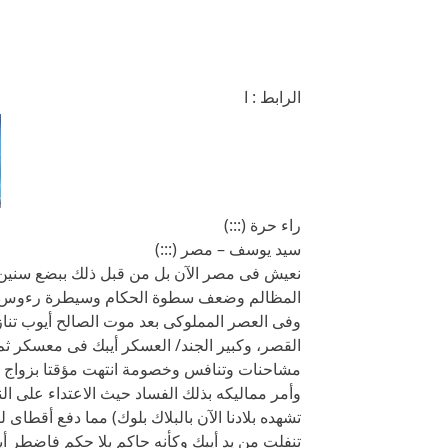
الرابط : ا
راء حرة (:::)
سيد يوسف – مصر (:::)
نعيش فى مصر الآن بل من قبل ذلك ببضع سنين 
المظالم وضعف سطوة الحكام وسيطرة رءوس الأم
وفى العصر المملوكى بعد موت الصالح أيوب تناز
القصر، وكبير الجند/ العسكر أيبك فى معسكر ث
مشاحنات وتنافس وخصومة انتهت مؤقتا بزواج أ
وأمر مماليكه بذلك الفساد حيث الاعتداء على ال
تشهده بلادنا الآن بالبلاك بلوك) مما دفع أقطاى
تنفلت من يد أيبك وكأنه حاكم بلا حكم فاضطر 