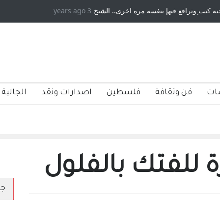
 كتب وترافع فيها بنفسه مرة اخرى.. الشيخ
3 years ago
دكريات بغداد ٍ: عاشها وكتبها :و
ة الأمريكية ، فأعطوه الجنسية عن يد وهم
صاغرون،
ات
فن وثقافة
فلسطين
اصدارات ونقد
الجالية 
ة للفتك بالفلول
جد