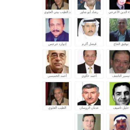
ء الدين الأعرجي
رشاد أبو شاور
د.الطيب بيتي العلوي
توفيق الحاج
فيصل أكرم
إدوارد جرجس
تيسير الناشف
أحمد ختّاوي
أحمد الخميسي
خليل ناصيف
عدنان الروسان
الطيب العلوي