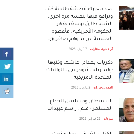
بعد معارك قضائية طاحنة كتب
وترافع فيها بنفسه مرة اخرى..
الشيخ طارق يوسف يقهر
الحكومة الأمريكية ، فأعطوه
الجنسية عن يد وهم صاغرون،
آراء حرة
,
مختارات
7 أبريل، 2023
دكريات بغداد ٍ: عاشها وكتبها
:وليد رباح – نيوجرسي – الولايات
المتحدة الامريكية
القصة
,
مختارات
2 مارس، 2023
الاستيطان ومسلسل الخداع
المستمر – قلم : راسم عبيدات
منوعات
23 فبراير، 2023