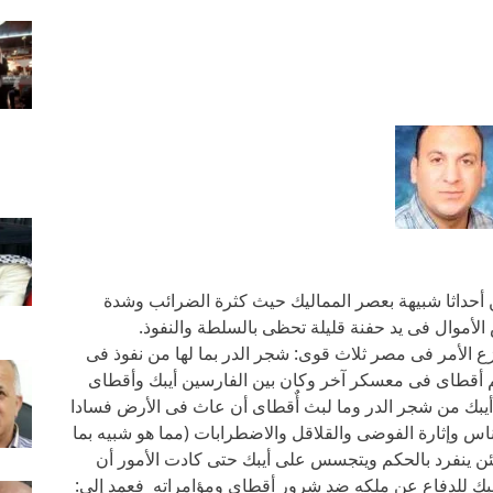
أحداثا شبيهة بعصر المماليك حيث كثرة الضرائب وشدة
وال فى يد حفنة قليلة تحظى بالسلطة والنفوذ.
ع الأمر فى مصر ثلاث قوى: شجر الدر بما لها من نفوذ فى
م أقطاى فى معسكر آخر وكان بين الفارسين أيبك وأقطاى
يبك من شجر الدر وما لبث أٌقطاى أن عاث فى الأرض فسادا
ناس وإثارة الفوضى والقلاقل والاضطرابات (مما هو شبيه بما
 لئن ينفرد بالحكم ويتجسس على أيبك حتى كادت الأمور أن
أيبك للدفاع عن ملكه ضد شرور أقطاى ومؤامراته فعمد إلى: