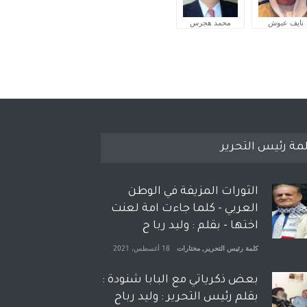
نايف عبوش
محمد هجرس
مة رئيس التحرير
الثورات المزيفة في الوطن
العربي - كلما جاءت امة لعنت
اختها - بقلم : وليد ربا ح
كلمة رئيس التحرير
,
مختارات
18 أغسطس، 2021
بعض ذكرياتي مع البابا شنودة :
بقلم رئيس التحرير : وليد رباح