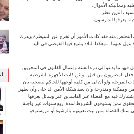
ى التخلص منه فقد كادت الأمور أن تخرج عن السيطرة ويدرك
 بديل عنهما …وهكذا البلاد يشيع فيها الفوضى فى اليد
ل فيها ما يدعو إلى درء الفتنة وإعمال القانون فى المخربين
ما فعل المصريون من قبل…ولئن كانت الأجهزة الشرطية
ال
ات المرحلة ولو أن لى من كلمة أوجهها للحاكم لنصحته بأن
من وممكنة ومتدرجة وأن يعيد هيكلة الأمن الداخلى وأن يطهر
تشارك فيه مع القضاة غير الفاسدين عبر وسائل يعرفها
الحقوق ممن يستوفون الشروط لمدة أربع سنوات غير واجبة
 فى سلك القضاة ممن ثبت تعيينهم بالرشوة أو لم يستوفوا
آم