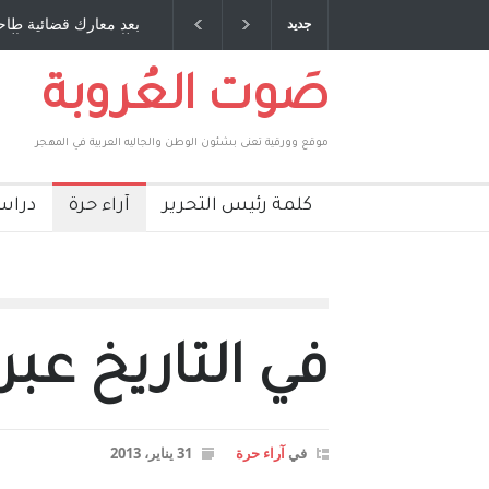
 صديق عمري ، صبحي مخلوف : بقلم : سعد الله
بعد معارك قضائية طاحنة
جديد
بركات
طارق يوسف يقهر الحكوم
صَوت العُروبة
موقع وورقية تعنى بشئون الوطن والجاليه العربية في المهجر
كلمة رئيس التحرير
آراء حرة
دراس
في التاريخ عبر
في
آراء حرة
31 يناير، 2013