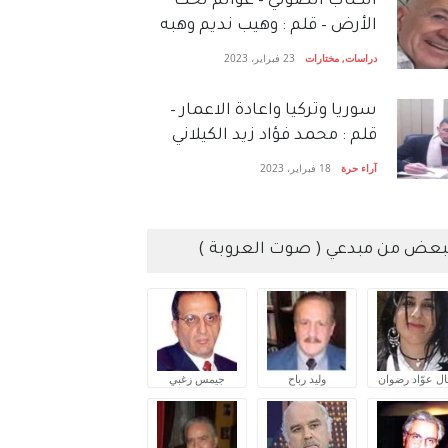
الكتاب الصَّوتي – عوالم تحت
الأرض – قلم : وهيب نديم وهبه
دراسات
,
مختارات
23 فبراير، 2023
سوريا وتركيا واعادة الاعمار –
قلم : محمد فؤاد زيد الكيلاني
آراء حرة
18 فبراير، 2023
بعض من مبدعي ( صوت العروبة )
ال عوّاد رضوان
وليد رباح
جيمس زغبي