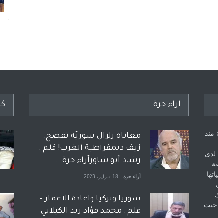
اراء حرة
كل
 منذ
معاناة زلزال سوريّة تفضح:
زيف ديمقراطية الغرب! قلم :
 لدى
رشاد أبو شاورآراء حرة ..
فة
اتها
آراء حرة
18 فبراير، 2023
ك
سوريا وتركيا واعادة الاعمار -
 حيث
قلم : محمد فؤاد زيد الكيلاني