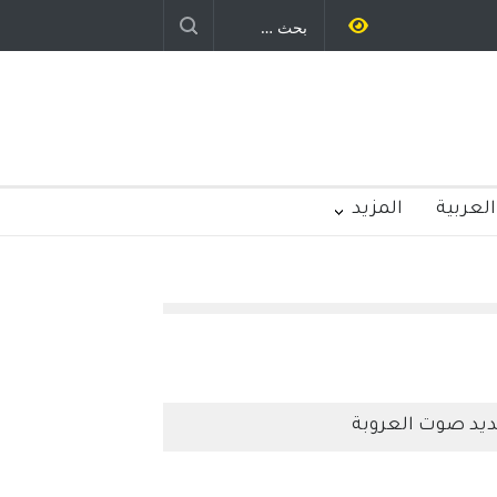
ليد رباح – نيوجرسي – الولايات المتحدة
الامريكية
العربية
المزيد
يد صوت العروبة