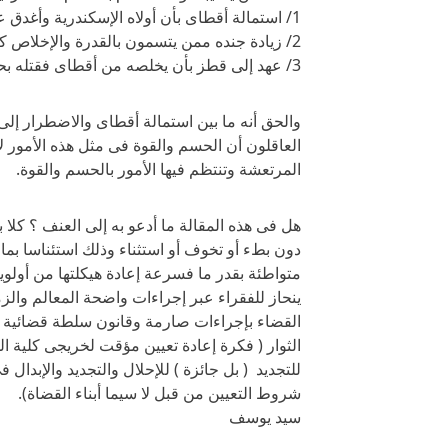
1/ استمالة أقطاى بأن أولاه الإسكندرية وأغدق عليه ومماليكه الأموال.
2/ زيادة جنده ممن يتسمون بالقدرة والإخلاص كسيف الدين قطز
3/ عهد إلى قطز بأن يخلصه من أقطاى فقتله بحيلة يعرفها الدارسون.
والحق أنه ما بين استمالة أقطاى والاضطرار إل
العاقلون أن الحسم والقوة فى مثل هذه الأمور لا
المرتعشة وتنتظم فيها الأمور بالحسم والقوة.
هل فى هذه المقالة ما أدعو به إلى العنف ؟ كلا ب
دون بطء أو تخوف أو استثناء وذلك استئناسا ب
متواطئة بقدر ما فسرعة إعادة هيكلتها من أولوي
ينحاز للفقراء عبر إجراءات واضحة المعالم والز
القضاء بإجراءات صارمة وقانون سلطة قضائية ي
الثوار ( فكرة إعادة تعيين مؤقت لخريجى كلية 
للتجديد ( بل جائزة ) للإحلال والتجديد والإبدال
شروط التعيين من قبل لا سيما أبناء القضاة).
سيد يوسف