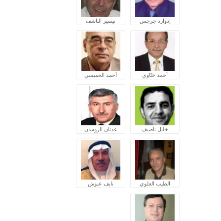
إدوارد جرجس
تيسير الناشف
أحمد ختّاوي
أحمد الخميسي
خليل ناصيف
عدنان الروسان
الطيب العلوي
نايف عبوش