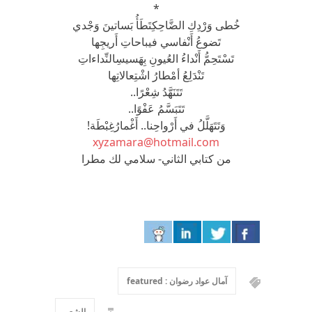
*
خُطى وَرْدِكِ الضَّاحِكِتَطَأُ بَساتينَ وَجْدي
تَضوعُ أَنْفاسي فيباحاتِ أَريجِها
تَسْتَحِمُّ أَنْداءُ العُيونِ بِهَسيسِالنِّداءاتِ
تَنْدَلِعُ أمْطارُ اشْتِعالاتِها
تَتَنَهَّدُ شِعْرًا..
تَتَبَسَّمُ عَفْوًا..
وَتَتَهَلَّلُ في أَرْواحِنا.. أَغْمارُغِبْطَة!
xyzamara@hotmail.com
من كتابي الثاني- سلامي لك مطرا
آمال عواد رضوان : featured
الشعر