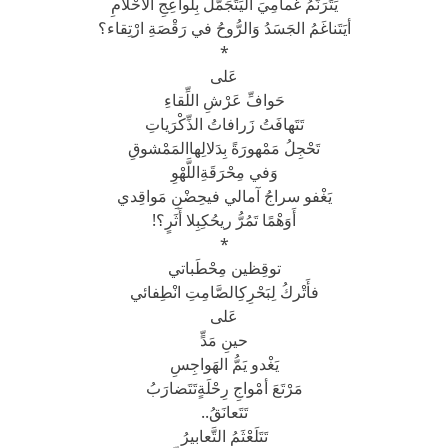
يَتَرَنَّمُ غَمامِيَ اليَتَجَمَّلُ بِلَواعِجِ الأَحْلامِ
أيَتَناغَمُ الجَسَدُ وَالرُّوحُ في رَقْصَةِ ارْتِقاء؟
*
عَلى
حَوافِّ عَرْشِ اللِّقاءِ
تَتَهافَتُ زَرافاتُ الذِّكْرَياتِ
تَحْجِلُ مَمْهورَةً بِدَلالِهاالمَمْشوقِ
وَفي مِحْرَقَةِاللَّهْوِ
يَغْفو سراجُ آمالي فيحِضْنِ مَواقِدي
أَوَهْمًا تَمُرُّ ريحُكِبِلا أَثَرٍ؟!
*
توقِظين مِحْطَباتي
فأَتْركُ لِبَحْرِكِالصَّامِتِ انْطِفائي
عَلى
حينِ مَدٍّ
يَغْدو يَمُّ الهَواجِسِ
مَرْتَعَ أمْواجِ رِحْلَةٍتَتَضارَبُ
تَتَعانَقُ..
تَتَلَعْثَمُ التَّعابيرُ