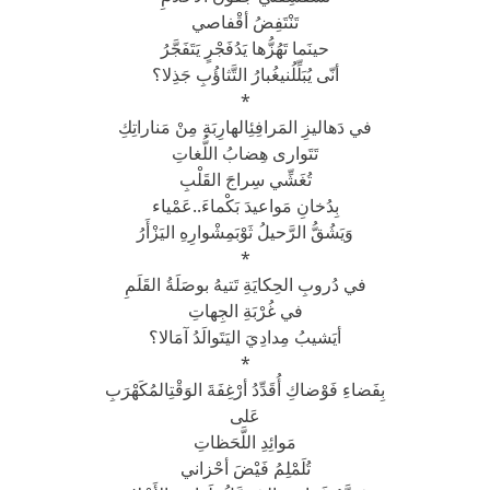
تَنْتَفِضُ أقْفاصي
حينَما تَهُزُّها يَدُفَجْرٍ يَتَفَجَّرُ
أنّى يُبَلِّلُنيغُبارُ التَّثاؤُبِ جَذِلا؟
*
في دَهاليزِ المَرافِئِالهارِبَةِ مِنْ مَناراتِكِ
تَتَوارى هِضابُ اللُّغاتِ
تُغَشِّي سِراجَ القَلْبِ
بِدُخانِ مَواعيدَ بَكْماءَ..عَمْياء
وَيَشُقُّ الرَّحيلُ ثَوْبَمِشْوارِهِ اليَزْأَرُ
*
في دُروبِ الحِكايَةِ تَتيهُ بوصَلَةُ القَلَمِ
في غُرْبَةِ الجِهاتِ
أيَشيبُ مِدادِيَ اليَتَوالَدُ آمَالا؟
*
بِفَضاءِ فَوْضاكِ أُقَدِّدُ أرْغِفَةَ الوَقْتِالمُكَهْرَبِ
عَلى
مَوائِدِ اللَّحَظاتِ
تُلَمْلِمُ فَيْضَ أحْزاني