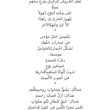
مُقَلُ الْحُروفِ تَتَرَقْرَقُ بِفَرَحٍ ساهِمٍ
يَسِحُّ
عَلى وَجْنَةِ البَوْحِ ذُهولاً
يَنْهَمِرُ العارِمُ بِكِ زاهِدًا
إلاَّ عَنْ وَجْهِكِالآخَرَ
*
يَنْغَمِسُ خَمْرُ مَوْجي
في خِماراتِ خَفْقِكِ
يُشَكِّلُ اخْتِماراتِالحَواسِّ
موسيقا..
دِفْءَ قَصيدَةٍ
عَصافيرَ بَوْحٍ
تَذوبُ ألْوانًا تَتَماهىبِأَقْدارِها
في خُفوتِ الألْسِنَةِ
*
جَمالُكِ؛ يَشُقُّ غِشاواتِ روحيبِطَلْعِهِ
صَداكِ؛ أزَلُ قَصائِدَ رَخيمَةٍ
شَذاكِ؛ عَبَقُ أمْطارٍ تَتْلو صَلَواتٍ
تُحْيي بَصَرًا تَكَلَّسَ في عَيْنِيْ قَداسَتِكِ