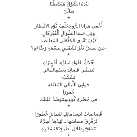
يَنْدَهُ الشَّوْقُ مُتَشَظِّيًا:
تَعالَيْ
*
أُخْفي مَرايا الرُّوحِخَلْفَ كُوَّةِ الانْتِظارِ
وَفِي حَشا السُّؤالِ ألْفُبُرْكانٍ
كَيْفَ تَقْوى الكَفُّعَلى المُغالَطَةِ
حينَ يَفيضُ ثَغْرُالشَّمْسِ بِبَسْمَةٍ وَضَّاءَةٍ؟
*
أَفْلاكُ الفُؤادِ تَمْلَؤُها أَقْمارُكِ
تُضيئُني قَصائِدَ بِعَصْفِاللَّيالي
تَسْكُبُ
خَوابِيَ اللَّيالي المُعَتَّقَةِ
خُمورًا
في خُضْرَةِ كُؤوسٍتَتَوَسَّدُ عَيْنَيْكِ
*
قُصاصاتُ ابْتِساماتِكِ تَتَطايَرُ عُطورًا
تُزَقْزِقُ هساسَها .. تُهَدْهِدُ أَسِرَّةً
تَتَباهَجُ بِظِلالِ أَطْيافٍتَحْتَشِدُ بِكِ
*