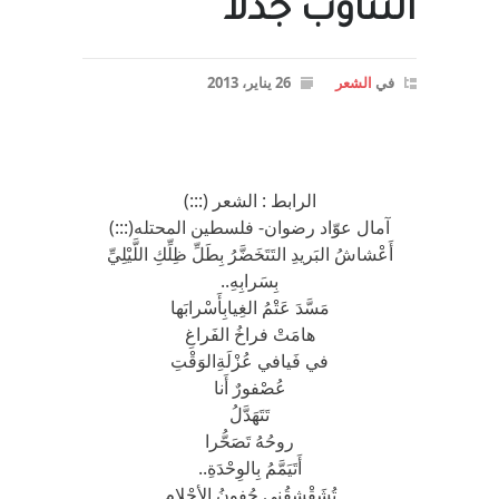
التثاؤب جذلا
في
الشعر
26 يناير، 2013
الرابط : الشعر (:::)
آمال عوّاد رضوان- فلسطين المحتله(:::)
أَعْشاشُ البَريدِ التَتَخَضَّرُ بِطَلِّ ظِلِّكِ اللَّيْلِيِّ
بِسَرابِهِ..
مَسَّدَ عَتْمُ الغِيابِأَسْرابَها
هامَتْ فراخُ الفَراغِ
في فَيافي عُزْلَةِالوَقْتِ
عُصْفورٌ أَنا
تَتَهَدَّلُ
روحُهُ تَصَحُّرا
أَتَيَمَّمُ بِالوِحْدَةِ..
تُشَقْشِقُني جُفونُ الأحْلامِ