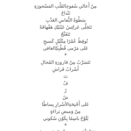
مِنْ أَعالي سُفوحِالقَلْبِ المَسْحورَةِ
تَنْداحُ
سَطْوَةُ النُّعاسِ العَذْبِ
تَتَجَلَّى عَرائِسُ عَيْنَيْكِ هَفْهافَةً
تَتَغَنَّجُ
تُوقِظُ عُمْرًا مِنْلَيْلٍ كَسيحٍ
عَلى مَرْمى قُطْبِكِالغافي
*
تَتَسَرَّبُ مِنْ قارورَةِ المُحالِ
أَسْرابُ فَراشِ
تَ
فْ
رُ
شُ
عَلى أَجْنِحَةِالأسْرارِ بِساطًا
مِنْ وَميضِ بَراءَةٍ
يُلَوِّحُ باسِمًا بِكَوْنِ سُكوني
*