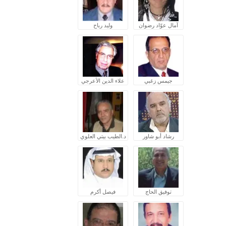
آمال عوّاد رضوان
وليد رباح
جيمس زغبي
علاء الدين الأعرجي
رشاد أبو شاور
د.الطيب بيتي العلوي
توفيق الحاج
فيصل أكرم