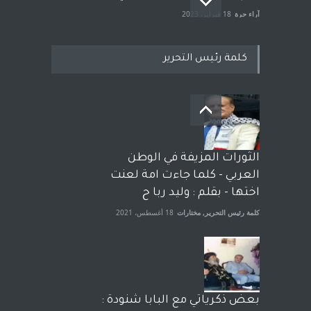
آراء حرة
18 فبراير، 2023
كلمة رئيس التحرير
بعد معارك قضائية طاحنة كتب
وترافع فيها بنفسه مرة اخرى..
الشيخ طارق يوسف يقهر
الحكومة الأمريكية ، فأعطوه
الثورات المزيفة في الوطن
الجنسية عن يد وهم صاغرون،
العربي - كلما جاءت امة لعنت
آراء حرة
,
مختارات
7 أبريل، 2023
اختها - بقلم : وليد ربا ح
كلمة رئيس التحرير
,
مختارات
18 أغسطس، 2021
بعض ذكرياتي مع البابا شنودة :