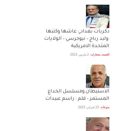
دكريات بغداد ٍ: عاشها وكتبها
:وليد رباح – نيوجرسي – الولايات
المتحدة الامريكية
القصة
,
مختارات
2 مارس، 2023
الاستيطان ومسلسل الخداع
المستمر – قلم : راسم عبيدات
منوعات
23 فبراير، 2023