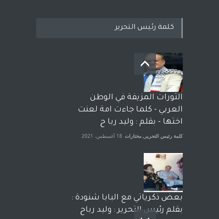
كلمة رئيس التحرير
بعد معارك قضائية طاحنة كتب
وترافع فيها بنفسه مرة اخرى..
الشيخ طارق يوسف يقهر
الحكومة الأمريكية ، فأعطوه
الثورات المزيفة في الوطن
الجنسية عن يد وهم صاغرون،
العربي - كلما جاءت امة لعنت
آراء حرة
,
مختارات
7 أبريل، 2023
اختها - بقلم : وليد ربا ح
كلمة رئيس التحرير
,
مختارات
18 أغسطس، 2021
بعض ذكرياتي مع البابا شنودة :
بقلم رئيس التحرير : وليد رباح