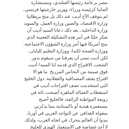
مصر بزعامة رئيسها الفنلندي، ومستشارة
المانيا كرئيسة وزراء، ووزير خارجيتها فرنسي..
لم يتوقف الأخ أديب عند ذلك بل منح بريطانيا
وزارة الاقتصاد، والصين وزارة العمل، والسويد
وزارة الداخلية.. بعد ذلك دعانا السيد أديب أن
نفكر جليًا في أمر هذه التشكيلة العجيبة الذي
منح أمريكا فيها أمر وزارة الشؤون الاجتماعية،
ووزارة الصحة لكندا، ووزارة التعليم لليابان..
لكن أديب نسى أن يعرفنا من سيقوم بدور
الشعب. الاقتراح الذي قدمه لنا السيد/ أديب
فوق صينية من النحاس المزرنخ ما هو الا
اقتراح يفتقد المصداقية والعقلانية. دول الخليج
التي استخدمت نصف اقتراحات أديب في
استقطاب العمالة الماهرة أصبحت تائه في
زوبعة المواطنة الزائفة، فالخليج أصبح
مستعمرة هندية أو باكستانية مما يذكرني
بمقولة القذافي عن التواجد العربي في أوربا..
يبدوا أن العالم يتحرك في اتجاه الغرب، ولذلك
لا أجد غضاضة في الاستعمار الهندي للخليج