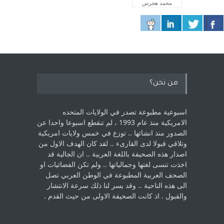
محمد هجرس
من نحن؟
اسبوعية مطبوعة تصدر في الولايات المتحده
الامريكية منذ عام 1993 ، لم ‏تنقطع اسبوعا واحدا عن
الصدور منذ انشائها .. توزع في خمس ولايات امريكية
‏وتلاقي قبولا لدى القارىء ..‏ لقد كان الهدف الاول من
اصدار هذه الصحيفة باللغة العربية .. ان الجالية قد
اخذت ‏تنسى لغتها وجمالياتها .. ولم تكن الفضائيات او
الصحف العربية المطبوعة في الوطن ‏العربي تصل
الى هذه الناحية .. وقد يسر لنا ذلك سرعة الانتشار
والقبول . اذ كانت ‏الصحيفة الاولى من حيث القدم . ‏