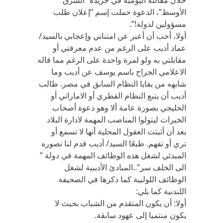
خلال مقالته اليومية في جريدة “الشرق
الأوسط”، الدعوة حملت إسم “إعلان طلب
مسؤولين لدولة!”.
أولا، أحب أن أعبر عن امتناني وإعجابي بالسيد/
عماد أديب على الرغم من عدم معرفتي أو
مقابلتي به ولو لمرة واحدة على الرغم مما قاله
الاعلامي الجراح باسم يوسف عن أديب وما
شابهه من بقايا النظام السابق في مصر. طالب
أديب أن يتبع النظام القطري أو الاماراتي أو
الخليجي بصورة عامة ألا وهو دعوة أصحاب
الخبرات ليتولوا المناصب المهمة لادارة البلاد
بعد أن أثبتت العقول المحلية أنها لا تسمع أو
تري أو تفهم. طبعًا السيد/ أديب قدم لنا تصوره
المبدئي لشغل هذه الوظائف المهمة في دولة ”
الى الخلف سر”..المبادئ الأديبية لشغل
الوظائف اللولبية كما ذكرها في الصحيفة
اللندنية كما يلي:
أولا: أن يكون المتقدم من الشباب بحيث لا
يكون منتميا إلى عهود سابقة.