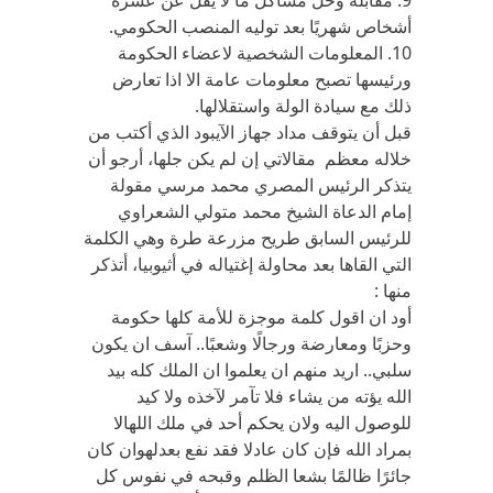
9. مقابلة وحل مشاكل ما لا يقل عن عشرة
أشخاص شهريًا بعد توليه المنصب الحكومي.
10. المعلومات الشخصية لاعضاء الحكومة
ورئيسها تصبح معلومات عامة الا اذا تعارض
ذلك مع سيادة الولة واستقلالها.
قبل أن يتوقف مداد جهاز الآيبود الذي أكتب من
خلاله معظم مقالاتي إن لم يكن جلها، أرجو أن
يتذكر الرئيس المصري محمد مرسي مقولة
إمام الدعاة الشيخ محمد متولي الشعراوي
للرئيس السابق طريح مزرعة طرة وهي الكلمة
التي القاها بعد محاولة إغتياله في أثيوبيا، أتذكر
منها :
أود ان اقول كلمة موجزة للأمة كلها حكومة
وحزبًا ومعارضة ورجالًا وشعبًا.. آسف ان يكون
سلبي.. اريد منهم ان يعلموا ان الملك كله بيد
الله يؤته من يشاء فلا تآمر لآخذه ولا كيد
للوصول اليه ولان يحكم أحد في ملك اللهالا
بمراد الله فإن كان عادلا فقد نفع بعدلهوان كان
جائرًا ظالمًا بشعا الظلم وقبحه في نفوس كل