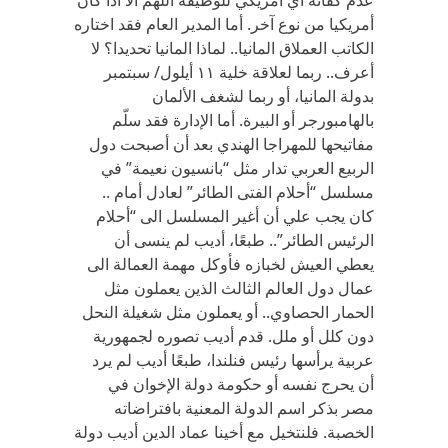
عدم كفائة أي أمريكي للوظيفة اللهم الا اذا كان
أمريكيا من نوع آخر. أما المدير العام فقد اختاره
الكاتب العملاق المانيا.. لماذا المانيا تحديدا؟ لا
أعرف.. ربما لعلاقة خلية ١١ أيلول/ سبتمبر
بدولة المانيا، أو ربما لشغف الألمان
بالهامبورجر أو البيرة. أما الإدارة فقد سلّم
مفاتيحها للمهراجا الهندي بعد أن أصبحت دول
الربيع العربي تدار مثل “بانسيون نعيمة” في
مسلسل “أحلام الفتى الطائر” لعادل أمام ..
كان يجب علي أن أغير المسلسل الى “أحلام
الرئيس الطائر”.. طبعًا، أديب لم ينسى أن
يعطي العيش لخبازه فأوكل مهمة العمالة الى
عمال دول العالم الثالث الذين يعملون مثل
الحمار الحصاوي.. أو يعملون مثل شغيلة النحل
دون كلل أو ملل. قدم أديب تصوره لجمهورية
عربية يرأسها رئيس فنلندا، طبعًا أديب لم يرد
أن يحرج نفسه أو حكومة دولة الإخوان في
مصر بذكر اسم الدولة المعنية بافتراضاته
الخصبة. فلنتخيل مع أخينا عماد الدين أديب دولة