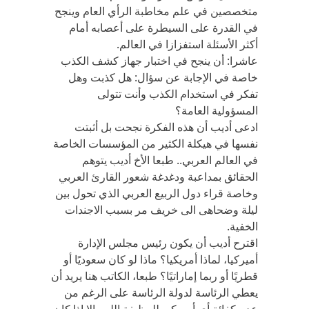
متخصصين في علم مخاطبة الرأي العام وينجح
في القدرة على السيطرة على أعصابه أمام
أكثر الأسئلة استفزازا في العالم.
عاشرا: أن ينجح في اختبار جهاز كشف الكذب
خاصة في الإجابة عن سؤال: هل كذبت وهل
تفكر في استخدام الكذب وأنت تتولى
المسؤولية العامة؟
ادعى أديب أن هذه الفكرة نجحت بل أثبتت
نفسها في هيكلة الكثير من المؤسسات الخاصة
في العالم العربي.. طبعا الأخ أديب يتوهم
الحقائق بمداعبة ودغدغة شعور القارئ العربي
وخاصة قراء دول الربيع العربي الذي تحول بين
ليلة وضحاهى الى خريف مر بسبب الاجندات
الخفية.
اقترح أديب أن يكون رئيس مجلس الإدارة
أميركيا، لماذا أمريكيا؟ ماذا لو كان سعوديًا أو
قطريًا أو ربما إماراتيًا؟ طبعا، الكاتب هنا يريد أن
يعطي الرئاسة لدولة الرئاسة على الرغم من