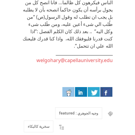
الناس فيكرهون كل ظالما… فأنا انصح كل من
يجول برأسه أن يكون حاكمآ انصحه بأن لا يطلبه
بل يجب ان تطلب له وقول الرسول(ص) “من
طُلب الي شىء أعين عليه، ومن طَلب شىء
وكل اليه” .. بعد ذلك كان الكلم الفصل :”اذا
كنت قدرنا فليوفقك الله، واذا كنا قدرك فليعنك
الله علي ان تتحمل”.
___________________________
welgohary@capellauniversity.edu
وجيه الجوهري : featured
سخرية كالبكاء