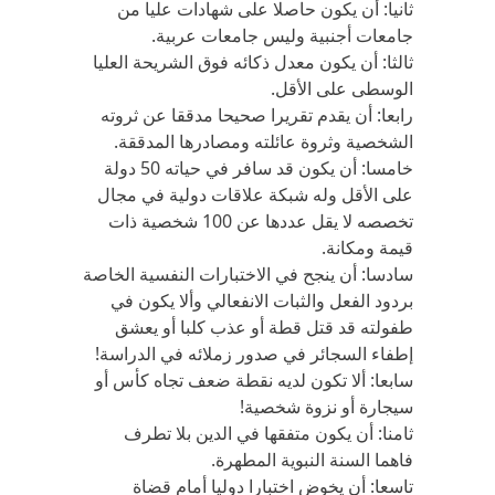
ثانيا: أن يكون حاصلا على شهادات عليا من
جامعات أجنبية وليس جامعات عربية.
ثالثا: أن يكون معدل ذكائه فوق الشريحة العليا
الوسطى على الأقل.
رابعا: أن يقدم تقريرا صحيحا مدققا عن ثروته
الشخصية وثروة عائلته ومصادرها المدققة.
خامسا: أن يكون قد سافر في حياته 50 دولة
على الأقل وله شبكة علاقات دولية في مجال
تخصصه لا يقل عددها عن 100 شخصية ذات
قيمة ومكانة.
سادسا: أن ينجح في الاختبارات النفسية الخاصة
بردود الفعل والثبات الانفعالي وألا يكون في
طفولته قد قتل قطة أو عذب كلبا أو يعشق
إطفاء السجائر في صدور زملائه في الدراسة!
سابعا: ألا تكون لديه نقطة ضعف تجاه كأس أو
سيجارة أو نزوة شخصية!
ثامنا: أن يكون متفقها في الدين بلا تطرف
فاهما السنة النبوية المطهرة.
تاسعا: أن يخوض اختبارا دوليا أمام قضاة