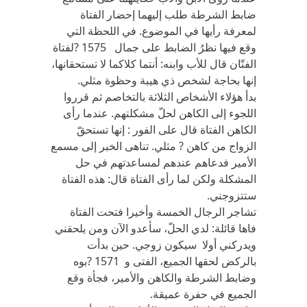
ضابط الشرطة طلب إليهما إحضار الفتاة
لمعرفة رأيها في الموضوع. في اللحظة التي
وقع فيها نظرُ الضابط على جمال 1575 ?لفتاة
الفتّان قال للأب وابنه: أنتما كلاكما لا تستحقانها،
إنها بحاجة لشخص ذي هيبة وحظوة مثلي.
بدأ هؤلاء الأشخاص الثلاثة بالتخاصم ثم قرروا
اللجوء إلى الكاهن لحلّ مشكلتهم. عندما رأى
الكاهن الفتاة قال على الفور : إنها تستحقّ
الزواج من كاهن ? مثلي. تناهى الخبر إلى مسمع
الأمير فدعاهم عندهم لمساعدتهم في حل
المشكلة ولكن لما رأى الفتاة قال: هذه الفتاة
ستتزوجني.
تشاجر الرجال الخمسة وأخيرا فتحت الفتاة
فاها قائلة: لدي الحلّ، سأعدو الآن ومن يلحقني
ويدركني أولا سيكون زوجي. حين بدأت
بالركض لحقها الجميع، الفتى و 1571 ?بوه
وضابط الشرطة والكاهن والأمير، فجأة وقع
الجميع في حفرة عميقة.