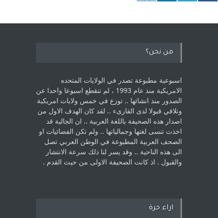
من نحن؟
اسبوعية مطبوعة تصدر في الولايات المتحده
الامريكية منذ عام 1993 ، لم ‏تنقطع اسبوعا واحدا عن
الصدور منذ انشائها .. توزع في خمس ولايات امريكية
‏وتلاقي قبولا لدى القارىء ..‏ لقد كان الهدف الاول من
اصدار هذه الصحيفة باللغة العربية .. ان الجالية قد
اخذت ‏تنسى لغتها وجمالياتها .. ولم تكن الفضائيات او
الصحف العربية المطبوعة في الوطن ‏العربي تصل
الى هذه الناحية .. وقد يسر لنا ذلك سرعة الانتشار
والقبول . اذ كانت ‏الصحيفة الاولى من حيث القدم . ‏
اراء حرة