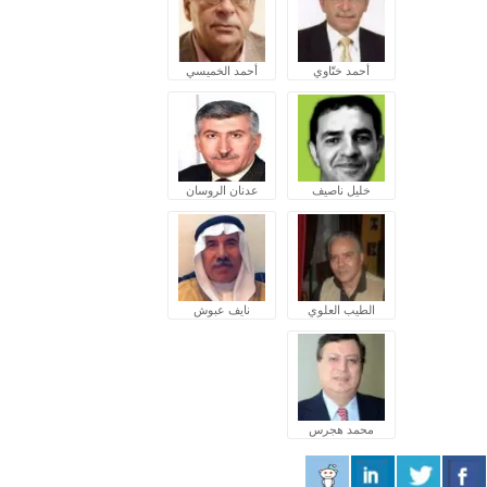
أحمد ختّاوي
أحمد الخميسي
خليل ناصيف
عدنان الروسان
الطيب العلوي
نايف عبوش
محمد هجرس