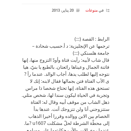
في
منوعات
20 يناير، 2013
الرابط : القصة (:::)
ترجمها عن الإنجليزية: د أ.حسيب شحادة –
جامعة هلسنكي (:::)
قال شاب لأبيه: رأيت فتاة وأودّ التزوج منها، إنها
فاتنة الجمال وعيناها رائعتان. بالطبع يا بنيّ، هيا
نتوجه إليها لطلب يدها، أجاب الوالد. عندما رأ ?
ى الأب الفتاة فتن بجمالها فقال لابنه: إنك لا
تستحق هذه الفتاة، إنها تحتاج شخصا ذا مراس
وتجربة في الحياة ليكون سندا لها، شخص مثلي.
ذهل الشاب من موقف أبيه وقال له: الفتاة
ستتزوجني أنا ولن تتزوجك أنت. عندها بدأ
الخصام بين الابن ووالده وقررا أخيرا الذهاب
إلى محطّة الشرطة لحلّ مشكلت u1607 ?ما.
عندما روى الابن والأب حكايتهما على مسامع