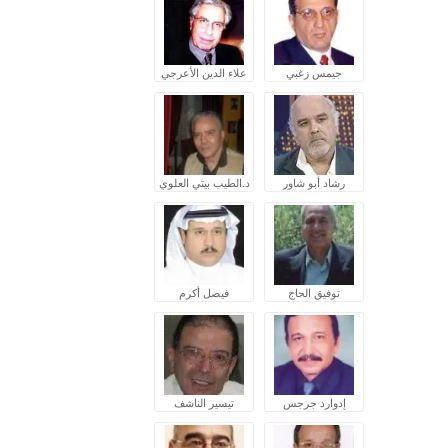
جيمس زغبي
علاء الدين الأعرجي
رشاد أبو شاور
د.الطيب بيتي العلوي
توفيق الحاج
فيصل أكرم
إدوارد جرجس
تيسير الناشف