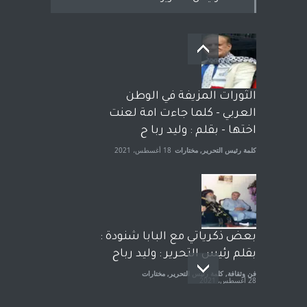
بعد معارك قضائية طاحنة كتب
وترافع فيها بنفسه مرة اخرى..
الشيخ طارق يوسف يقهر
الحكومة الأمريكية ، فأعطوه
الثورات المزيفة في الوطن
الجنسية عن يد وهم صاغرون،
العربي - كلما جاءت امة لعنت
آراء حرة
,
مختارات
7 أبريل، 2023
اختها - بقلم : وليد ربا ح
كلمة رئيس التحرير
,
مختارات
18 أغسطس، 2021
بعض ذكرياتي مع البابا شنودة :
بقلم رئيس التحرير : وليد رباح
فن وثقافة
,
كلمة رئيس التحرير
,
مختارات
28 أغسطس، 2021