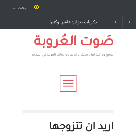
ية طاحنة كتب
دكريات بغداد ٍ: عاشها وكتبها
سه مرة اخرى..
:وليد رباح – نيوجرسي –
رق يوسف يقهر
الولايات المتحدة الامريكية
يكية ، فأعطوه
 وهم صاغرون،
صَوت العُروبة
موقع وورقية تعنى بشئون الوطن والجاليه العربية في المهجر
اريد ان تتزوجها