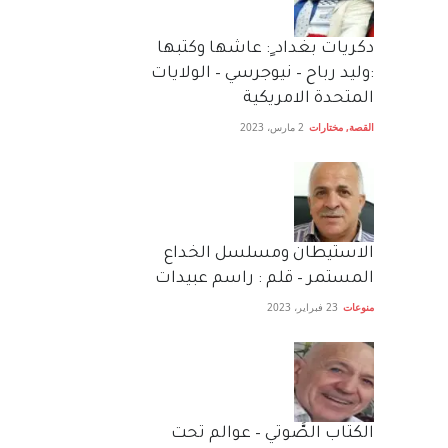
دكريات بغداد ٍ: عاشها وكتبها
:وليد رباح – نيوجرسي – الولايات
المتحدة الامريكية
القصة
,
مختارات
2 مارس، 2023
الاستيطان ومسلسل الخداع
المستمر – قلم : راسم عبيدات
منوعات
23 فبراير، 2023
الكتاب الصَّوتي – عوالم تحت