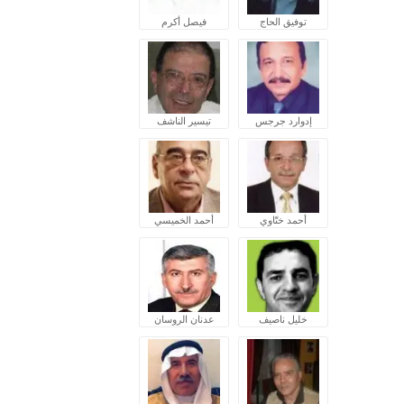
توفيق الحاج
فيصل أكرم
إدوارد جرجس
تيسير الناشف
أحمد ختّاوي
أحمد الخميسي
خليل ناصيف
عدنان الروسان