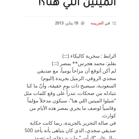
الميتين اللي هنا؟!
في
الجريمه
18 يناير، 2013
الرابط : سخرية كالبكاء (:::)
بقلم: محمد هجرس** بمصر (:::)
لم أكن أتوقع أن مزاحاً يومياً، مع صديقي
سجدي الروقي، الزميل بجريدة (اليوم)
السعودية، سيصبح ذات يومٍ حقيقة، وأنّ ما كنا
نتبادله من ضحكات، تندراً على وقع كلمات مثل
“شيلوا الميتين اللي هنا”، سيكون مدخلاً مؤلماً
وقاسياً لوصف ما يجري بمصر هذه الأيام من
كوارث.
في صالة التحرير بالجريدة، ربما كانت حكاية
صديقي سجدي، الذي كان يتباهى بأنه يأخذ 500
ريال على “الرأس” ما يزيد دخله، لم تصمد