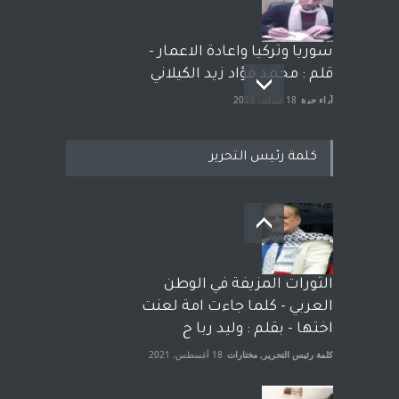
سوريا وتركيا واعادة الاعمار -
قلم : محمد فؤاد زيد الكيلاني
آراء حرة
18 فبراير، 2023
كلمة رئيس التحرير
بعد معارك قضائية طاحنة كتب
وترافع فيها بنفسه مرة اخرى..
الشيخ طارق يوسف يقهر
الحكومة الأمريكية ، فأعطوه
الثورات المزيفة في الوطن
الجنسية عن يد وهم صاغرون،
العربي - كلما جاءت امة لعنت
آراء حرة
,
مختارات
7 أبريل، 2023
اختها - بقلم : وليد ربا ح
كلمة رئيس التحرير
,
مختارات
18 أغسطس، 2021