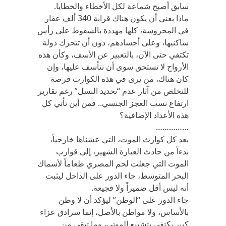
سابق أصبح شماعة لكل الأخطاء والخطايا.
ماذا يعني أن يكون هناك قرابة 340 ألف عقار
في المحروسة، كلها مهددة بالسقوط على رأس
ساكنيها، وعلى أجسادهم، دون أن تتحرك دولة
تكتفي حتى الآن، بالتعبير عن الأسف، وكأن هذه
الأرواح لا تستحق سوى أن نتأسف عليها، وإن
كان هناك، من يرى في هذه الكوارث فرصة
للتخلص من آثار عدم “نحديد النسل” رغم تقارير
ارتفاع نسب العجز الجنسي.. فمن أين تأتي كل
هذه الأعداد الإضافية؟
……………
بعد كل كوارث الموت، التي عشناها خارجياً،
بدءاً من حادث العبارة الشهير، إلى قوارب
الموت التي جعلت لحم المصري طعاماً لأسماك
البحر المتوسط، جاء الدور على الداخل ليثبت
أنه ليس أقل ضميراً ولا فجيعة.
جاء الدور على “الوطن” ليؤكد أن لا وطن
بالأساس، ولا مواطن بالأصل، إنما سرادق عزاء
كبير يكتفي بتشييع الموتى، وما تبقى من