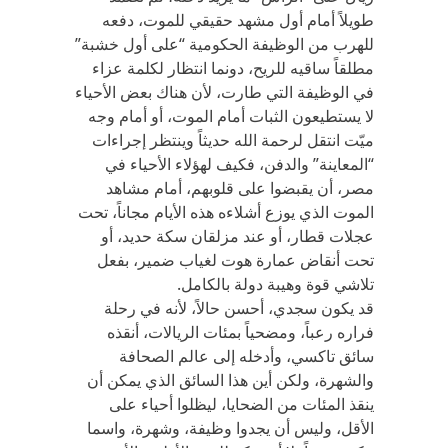
طويلاً أمام أول مشهد حقيقي للموت، دفعه
للهرب من الوظيفة الحكومية “على أول خشبة”
مطلقاً ساقيه للريح، دونما انتظار لكلمة عزاء
في الوظيفة التي طارت، لأن هناك بعض الأحياء
لا يستطيعون الثبات أمام الموت، أو أمام وجه
ميّت انتقل لرحمة الله حديثاً وينتظر إجراءات
“المعاينة” والدفن، فكيف لهؤلاء الأحياء في
مصر، أن يقبضوا على قلوبهم، أمام مشاهد
الموت الذي يوزع أشلاءه هذه الأيام مجاناً، تحت
عجلات قطار، أو عند مزلقان سكة حديد، أو
تحت أنقاض عمارة هوت لغياب ضمير، بفعل
تلاشي قوة وهيبة دولة بالكامل.
قد يكون سجدي، أحسن حالاً، لأنه في رحلة
فراره رعباً، ومضحياً بمئات الريالات، أنقذه
سائق تاكسي، وأدخله إلى عالم الصحافة
والشهرة، ولكن أين هذا السائق الذي يمكن أن
ينقذ المئات من الضحايا، ليظلوا أحياء على
الأقل، وليس أن يجدوا وظيفة، وشهرة، واسما