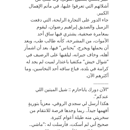
أشلائهم التي تعرفوا عليها، في مأتم الإهمال
الكبير.
جاء الدور على التجارة الرابحة، التي دفعت
الزميل والصديق إبراهيم رضوان، ليقوم
بمغامرة صحفية، يشتري فيها ساق أحد
الأموات، من المشرحة، كأنه طالب طب، وبعد
أن يحملها ويخرج، “يحتاس” فيها، بعد أن اشمأز
أهله، وخاف جيرانه، ليلقيها على الرضيف في
“شوال خيش” مكتفيا باعتذار لميت لم يجد له
كرامة في بلده، فباع ساقه أحد النخاسين، وما
أكثرهم الآن.
…………
“الآن دورك ياباحازم :: شيل الميتين اللي
عندكم”.
هكذا أرسل لي سجدي الروقي، معزياً بتوريةٍ
أفهمها جيداً.. ربما وجدها فرصة للانتقام من
سخريتي منه طيلة أعوام كثيرة.
صحيح أني لم أسكت، فأرسلت له :”ماشي..