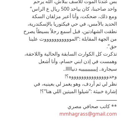
بس عندنا الموت للأسف ببلاش، الله يرحم
واحد صاحبنا، كان بياخد 500 ريال ع الراس”
ومع ذلك، ضحكت، وأنا أعبر مزلقان السكة
الحديد بالأمس، في حي فيكتوريا بالإسكندرية،
نطقت الشهادتين، قبل أسمع رجلاً بسيطاً يصرخ
من الجهة المقابلة :”الموووووووووووت علينا
حق”.
تذكرت كل الكوارث السابقة والحالية واللاحقة،
وهمست في إذن ابني حسام، وأنا أشعل
سيجارة.. إييييييييييه دنيااااا..
وحدوووووووووووووووه؟!
نظر لي ثم أردف، وهو يغمز لي بعينيه، في
إشارة خبيثة :”شيلوا الميتين اللي هنا”؟!
ـــــــــــــ
** كاتب صحافي مصري
mmhagrass@gmail.com