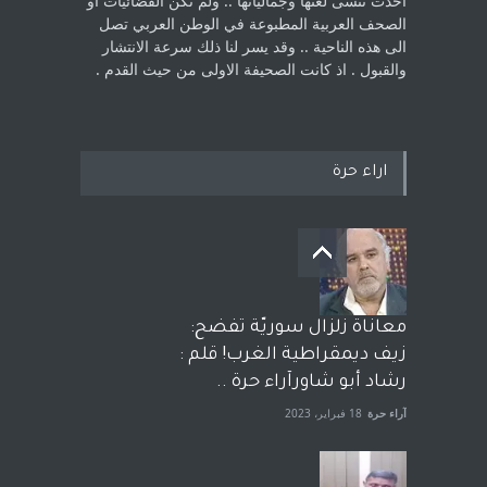
اخذت ‏تنسى لغتها وجمالياتها .. ولم تكن الفضائيات او
الصحف العربية المطبوعة في الوطن ‏العربي تصل
الى هذه الناحية .. وقد يسر لنا ذلك سرعة الانتشار
والقبول . اذ كانت ‏الصحيفة الاولى من حيث القدم . ‏
اراء حرة
معاناة زلزال سوريّة تفضح:
زيف ديمقراطية الغرب! قلم :
رشاد أبو شاورآراء حرة ..
آراء حرة
18 فبراير، 2023