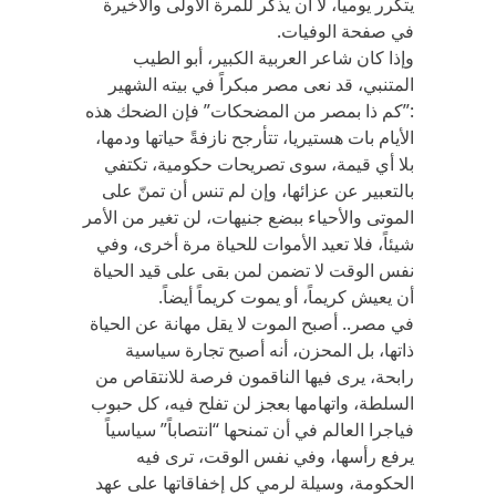
يتكرر يومياً، لا أن يذكر للمرة الأولى والأخيرة
في صفحة الوفيات.
وإذا كان شاعر العربية الكبير، أبو الطيب
المتنبي، قد نعى مصر مبكراً في بيته الشهير
:”كم ذا بمصر من المضحكات” فإن الضحك هذه
الأيام بات هستيريا، تتأرجح نازفةً حياتها ودمها،
بلا أي قيمة، سوى تصريحات حكومية، تكتفي
بالتعبير عن عزائها، وإن لم تنس أن تمنّ على
الموتى والأحياء ببضع جنيهات، لن تغير من الأمر
شيئاً، فلا تعيد الأموات للحياة مرة أخرى، وفي
نفس الوقت لا تضمن لمن بقى على قيد الحياة
أن يعيش كريماً، أو يموت كريماً أيضاً.
في مصر.. أصبح الموت لا يقل مهانة عن الحياة
ذاتها، بل المحزن، أنه أصبح تجارة سياسية
رابحة، يرى فيها الناقمون فرصة للانتقاص من
السلطة، واتهامها بعجز لن تفلح فيه، كل حبوب
فياجرا العالم في أن تمنحها “انتصاباً” سياسياً
يرفع رأسها، وفي نفس الوقت، ترى فيه
الحكومة، وسيلة لرمي كل إخفاقاتها على عهد