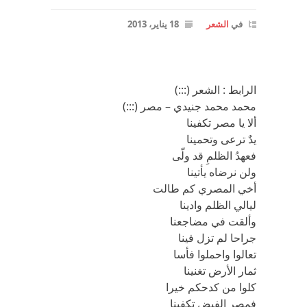
في
الشعر
18 يناير، 2013
الرابط : الشعر (:::)
محمد محمد جنيدي – مصر (:::)
ألا يا مصر تكفينا
يدٌ ترعى وتحمينا
فعهدُ الظلمِ قد ولّى
ولن نرضاه يأتينا
أخي المصري كم طالت
ليالي الظلم وادينا
وألقت في مضاجعنا
جراحا لم تزل فينا
تعالوا واحملوا فأسا
ثمار الأرض تغنينا
كلوا من كدحكم خيرا
فمصر الفيض تكفينا