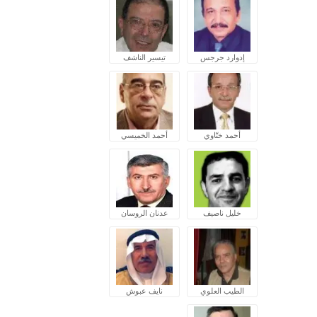
إدوارد جرجس
تيسير الناشف
أحمد ختّاوي
أحمد الخميسي
خليل ناصيف
عدنان الروسان
الطيب العلوي
نايف عبوش