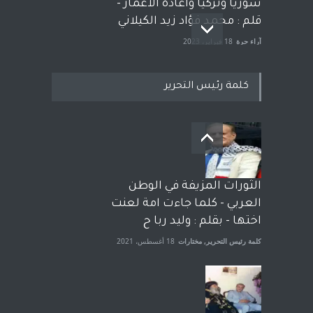
سوريا وتركيا واعادة الاعمار -
قلم : محمد فؤاد زيد الكيلاني
آراء حرة
18 فبراير، 2023
كلمة رئيس التحرير
بعد معارك قضائية طاحنة كتب
وترافع فيها بنفسه مرة اخرى..
الشيخ طارق يوسف يقهر
الحكومة الأمريكية ، فأعطوه
الثورات المزيفة في الوطن
الجنسية عن يد وهم صاغرون،
العربي - كلما جاءت امة لعنت
آراء حرة
,
مختارات
7 أبريل، 2023
اختها - بقلم : وليد ربا ح
كلمة رئيس التحرير
,
مختارات
18 أغسطس، 2021