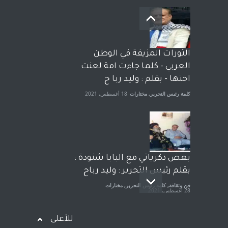
بعد معارك قضائية طاحنة كتب
وترافع فيها بنفسه مرة اخرى..
الشيخ طارق يوسف يقهر
الحكومة الأمريكية ، فأعطوه
الثورات المزيفة في الوطن
الجنسية عن يد وهم صاغرون،
العربي - كلما جاءت امة لعنت
آراء حرة
,
مختارات
7 أبريل، 2023
اختها - بقلم : وليد ربا ح
كلمة رئيس التحرير
,
مختارات
18 أغسطس، 2021
بعض ذكرياتي مع البابا شنودة :
بقلم رئيس التحرير : وليد رباح
فن وثقافة
,
كلمة رئيس التحرير
,
مختارات
28 أغسطس، 2021
للأعلى