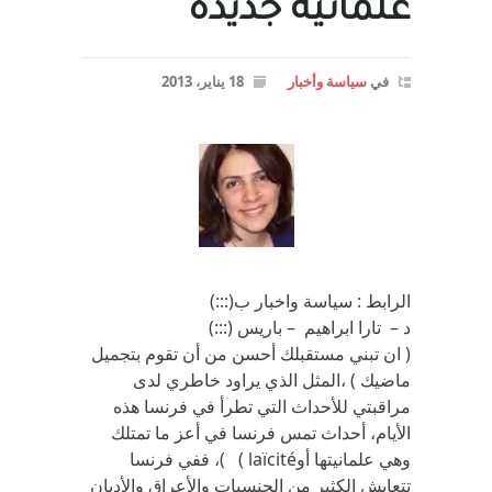
علمانية جديده
في
سياسة وأخبار
18 يناير، 2013
الرابط : سياسة واخبار ب(:::)
د – تارا ابراهيم – باريس (:::)
( ان تبني مستقبلك أحسن من أن تقوم بتجميل
ماضيك ) ،المثل الذي يراود خاطري لدى
مراقبتي للأحداث التي تطرأ في فرنسا هذه
الأيام، أحداث تمس فرنسا في أعز ما تمتلك
وهي علمانيتها أوlaïcité ) )، ففي فرنسا
تتعايش الكثير من الجنسيات والأعراق والأديان