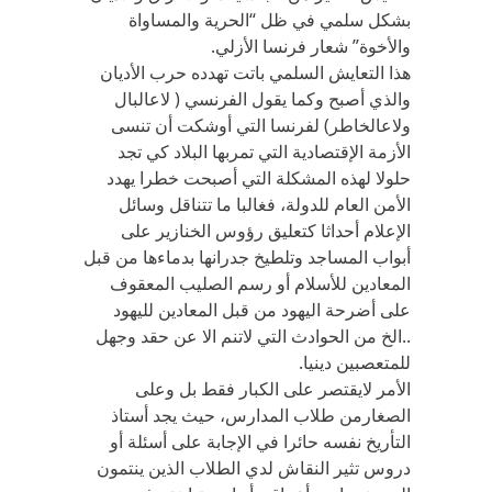
بشكل سلمي في ظل “الحرية والمساواة
والأخوة” شعار فرنسا الأزلي.
هذا التعايش السلمي باتت تهدده حرب الأديان
والذي أصبح وكما يقول الفرنسي ( لاعالبال
ولاعالخاطر) لفرنسا التي أوشكت أن تنسى
الأزمة الإقتصادية التي تمربها البلاد كي تجد
حلولا لهذه المشكلة التي أصبحت خطرا يهدد
الأمن العام للدولة، فغالبا ما تتناقل وسائل
الإعلام أحداثا كتعليق رؤوس الخنازير على
أبواب المساجد وتلطيخ جدرانها بدماءها من قبل
المعادين للأسلام أو رسم الصليب المعقوف
على أضرحة اليهود من قبل المعادين لليهود
..الخ من الحوادث التي لاتنم الا عن حقد وجهل
للمتعصبين دينيا.
الأمر لايقتصر على الكبار فقط بل وعلى
الصغارمن طلاب المدارس، حيث يجد أستاذ
التأريخ نفسه حائرا في الإجابة على أسئلة أو
دروس تثير النقاش لدي الطلاب الذين ينتمون