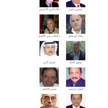
جيمس زغبي
علاء الدين الأعرجي
رشاد أبو شاور
د.الطيب بيتي العلوي
توفيق الحاج
فيصل أكرم
إدوارد جرجس
تيسير الناشف