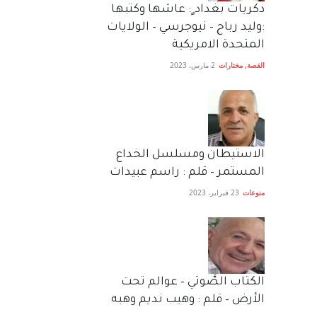
دكريات بغداد ٍ: عاشها وكتبها
:وليد رباح – نيوجرسي – الولايات
المتحدة الامريكية
القصة
,
مختارات
2 مارس، 2023
الاستيطان ومسلسل الخداع
المستمر – قلم : راسم عبيدات
منوعات
23 فبراير، 2023
الكتاب الصَّوتي – عوالم تحت
الأرض – قلم : وهيب نديم وهبه