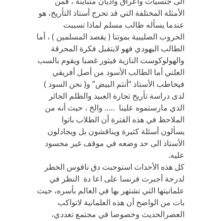
الى جنسيات وأعراق وأديان متباينة ، فمن
الأمثلة المختلفة التي قد تحرج أستاذ التأريخ، هو
عندما يسأله طالب مسلم لماذا تسببت
الحروب الصليبية بموتنا ( يقصد المسلمين ) ، أما
الطالب اليهودي فهو لايتقبل فكرة المحرقة
والهولوكوست النازية فيثور غضبا ويقوم بالسب
العلني أما الطالب الأسود من أصل أفريقي
فيخاطب الأستاذ “أنتم البيض” و( نحن السود )
لدى دراسة تأريخ تجارة العبيد والظلم الجائر
الذي مارستموه علينا ….. والخ ، حيث أنه من
الملاحظ في هذه الفترة أن الطلاب باتوا
يسألون أسئلة كثيرة ويناقشون بل ويجادلون
الأستاذ الى حد وضعه في موقف غير محسود
عليه.
كل هذه الأحداث استوجبت دق ناقوس الخطر
لدرجة أجبرت فرنسا على اعا دة النظر في
علمانيتها التي تشتهر بها في العالم بأسره، حيث
بات من الواضح أن هذه العلمانية لاتواكب
العصرالحديث وخصوصا في مجتمع تعددي،