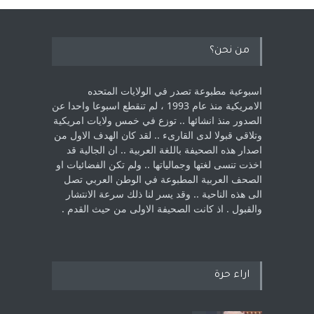
من نحن؟
اسبوعية مطبوعة تصدر في الولايات المتحده
الامريكية منذ عام 1993 ، لم ‏تنقطع اسبوعا واحدا عن
الصدور منذ انشائها .. توزع في خمس ولايات امريكية
‏وتلاقي قبولا لدى القارىء ..‏ لقد كان الهدف الاول من
اصدار هذه الصحيفة باللغة العربية .. ان الجالية قد
اخذت ‏تنسى لغتها وجمالياتها .. ولم تكن الفضائيات او
الصحف العربية المطبوعة في الوطن ‏العربي تصل
الى هذه الناحية .. وقد يسر لنا ذلك سرعة الانتشار
والقبول . اذ كانت ‏الصحيفة الاولى من حيث القدم . ‏
اراء حرة