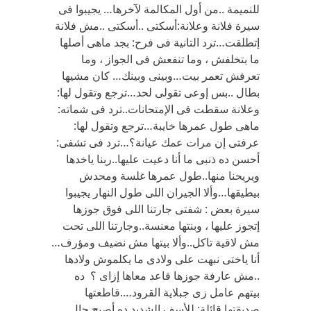
للنميمة ..من أول المكالمة لآخرها… يجيبوا فى
سيرة فلانة وعلانة:أسكتى ..أسكتى ..مش فلانة
إتطلقت…ترد التانية فى فرح: بجد ماهى أصلها
ما بتخلفش ، وما تنفعش فى الجواز ، وما
تعرفش تعمر بيت…وبينى وبينك… كان مشيها
بطال ..بس إوعى تقولى لحد…ترجع وتقول لها:
وعلانة سقطت فى الإمتحانات..ترد فى شماته:
ماهى طول عمرها خايبة…ترجع وتقول لها:
عرفتى إن مرات عمك عيانة؟…ترد فى تشفى:
أحسن ده ذنبى ما أنا دعيت عليها..ربنا ياخدها
ويريحنا منها..طول عمرها غلسة ومحدش
بيطيقها…وألا الجيران اللى طول النهار يجيبوا
سيرة بعض : شفتى جارتنا اللى فوق جوزها
إتجوز عليها ، وبنتها معنسة..وجارتنا اللى تحت
مش لاقية تاكل..وألا بيتها مش نضيف ومؤرف…
أنا ياختى نبهت على ولادى ما يكلموش ولادها
..مش عارفة جوزها قاعد معاها إزاى ؟ ده
بيتهم عامل زى جبلاية القرود….قاطعتها
صديقتها قائلة: للأسف الشديد ده أصبح حال