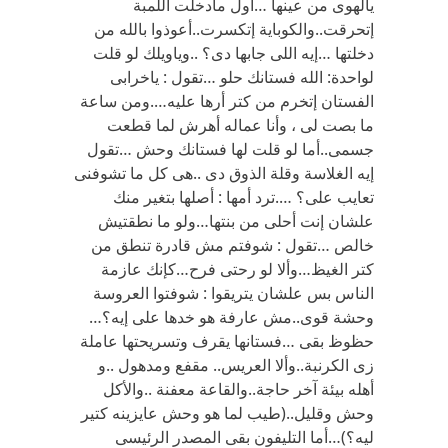
يالهوى من عينها …أول مادخلت اللمبة
إتحرقت..والكوباية إتكسرت..أعوذوا بالله من
دخلتها …إيه اللى جابها دى؟ ..وياويلك لو قلت
لواحدة: الله فستانك حلو …تقول : ياخرابى
الفستان إتخرم من كتر أرها عليه….ومن ساعة
ما بصت لى ، وأنا عماله أهرش لما قطعت
جسمى..أما لو قلت لها فستانك وحش …تقول
إيه الغلاسة وقلة الذوق دى ..هى كل ما تشوفنى
تعايب على؟ ….ترد أمها : أصلها بتغير منك
علشان إنت أحلى من بنتها…ولو ما نطقتيش
خالص …تقول : شوفتم مش قادرة تنطق من
كتر الغيظ…وألا لو رحتى فرح…كإنك عازمة
الناس بس علشان يتريقوا : شوفتوا العروسة
وحشة قوى..مش عارفة هو خدها على إيه؟…
حظوظ بقى …فستانها يقرف وتسريحتها عاملة
زى الكرنبة..وألا العريس.. مقفع ومدهول ..و
أهله بيئة آخر حاجة..والقاعة معفنة ..والأكل
وحش وقليل..(طيب لما هو وحش عايزينه كتير
ليه؟)…أما التليفون بقى المصدر الرئيسى