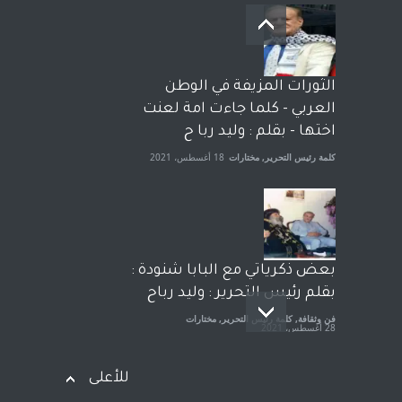
بعد معارك قضائية طاحنة كتب
وترافع فيها بنفسه مرة اخرى..
الشيخ طارق يوسف يقهر
الحكومة الأمريكية ، فأعطوه
الثورات المزيفة في الوطن
الجنسية عن يد وهم صاغرون،
العربي - كلما جاءت امة لعنت
آراء حرة
,
مختارات
7 أبريل، 2023
اختها - بقلم : وليد ربا ح
كلمة رئيس التحرير
,
مختارات
18 أغسطس، 2021
بعض ذكرياتي مع البابا شنودة :
بقلم رئيس التحرير : وليد رباح
فن وثقافة
,
كلمة رئيس التحرير
,
مختارات
28 أغسطس، 2021
للأعلى