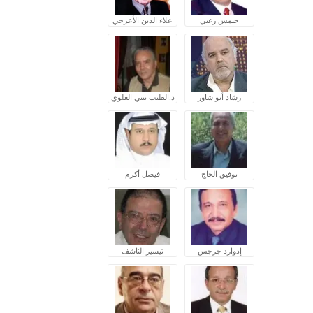
جيمس زغبي
علاء الدين الأعرجي
رشاد أبو شاور
د.الطيب بيتي العلوي
توفيق الحاج
فيصل أكرم
إدوارد جرجس
تيسير الناشف