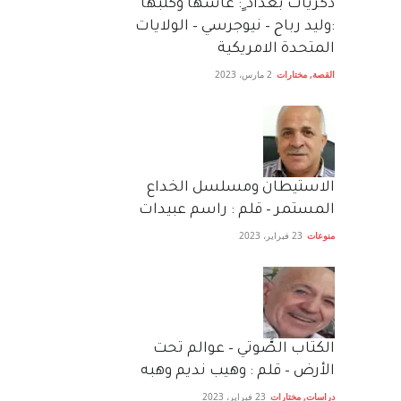
دكريات بغداد ٍ: عاشها وكتبها
:وليد رباح – نيوجرسي – الولايات
المتحدة الامريكية
القصة
,
مختارات
2 مارس، 2023
الاستيطان ومسلسل الخداع
المستمر – قلم : راسم عبيدات
منوعات
23 فبراير، 2023
الكتاب الصَّوتي – عوالم تحت
الأرض – قلم : وهيب نديم وهبه
دراسات
,
مختارات
23 فبراير، 2023