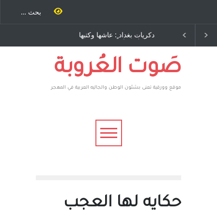
ية طاحنة كتب
دكريات بغداد ٍ: عاشها وكتبها
سه مرة اخرى..
:وليد رباح – نيوجرسي –
رق يوسف يقهر
الولايات المتحدة الامريكية
يكية ، فأعطوه
 وهم صاغرون،
صَوت العُروبة
موقع وورقية تعنى بشئون الوطن والجاليه العربية في المهجر
حكايه لها العجب