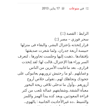
في
منوعات
17 يناير، 2013
الرابط : القصة (:::)
سحر فوزي – مصر (::)
قرار إتخذته بإعتزال البشر، والبقاء فى منزلها
حبيسة أربعة جدران، ولما شعرت صديقتها
بإفتقادها ..ذهبت إليها وجلست تحاورها ، لتعرف
السر وراء هذا الإعتزال..قالت لها: لقد إتخذت
قرارى.. بعد ماعانيت الأمرين من الناس
وعمايلهم ..لو ما رحتيش تزوريهم يعاتبوكى على
جحودك وتجاهلك لهم…تقولى خلاص أروح
أزورهم ..وأول ما تدخلى تلاقى ريحة البخور
معبأة الشقة..وشفايفهم عمالة تلعب من كتر
قراءة المعوذتين..وبعد كده يبدأ الهمز واللمز
والتنبيط ..ده غيرالأحاديث الجانبية : يالهوى..