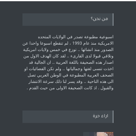
من نحن؟
اسبوعية مطبوعة تصدر في الولايات المتحده
الامريكية منذ عام 1993 ، لم ‏تنقطع اسبوعا واحدا عن
الصدور منذ انشائها .. توزع في خمس ولايات امريكية
‏وتلاقي قبولا لدى القارىء ..‏ لقد كان الهدف الاول من
اصدار هذه الصحيفة باللغة العربية .. ان الجالية قد
اخذت ‏تنسى لغتها وجمالياتها .. ولم تكن الفضائيات او
الصحف العربية المطبوعة في الوطن ‏العربي تصل
الى هذه الناحية .. وقد يسر لنا ذلك سرعة الانتشار
والقبول . اذ كانت ‏الصحيفة الاولى من حيث القدم . ‏
اراء حرة