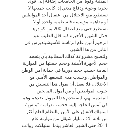
المدنية وقوة أمن الجامعات إضافة إلى قوى
بحرية وجوية ودفاع مدني إذا كانت جميعها لا
تستطيع منع الاحتلال من اعتقال أحد المواطنين
أو مداهمة مؤسسة فلسطينية واحدة أو لا
تستطيع حتى منع اعتقال 200 من كوادرها
خلال الشهور الأخيرة كما قال الطيب عبد
الرحيم أمين عام الرئاسة للأسوشيتدبرس في
الثاني من هذا الشهر.
ولتصبح مشروعة كذلك المطالبة بأن يتححد
حجم الأجهزة الأمنية وحجم حصتها من الموازنة
العامة حسب حجم دورها في حماية أمن الوطن
والمواطن، وحسب مدى تنسيقها الأمني مع
الاحتلال، فلا يعقل أن يمول هذا التنسيق من
جيوب المواطنين أو من أموال المانحين
المقدمة لهم، ليستخدم هذا التمويل ضدهم وهم
في أمس الحاجة إليه، فحسب دراسة “ماس”،
استهلك الانفاق على الأمن والنظام العام أكثر
من ثلاثة آلاف مليار شيقل من موازنة عام
2011 حتى الشهر العاشر بينما استهلكت رواتب