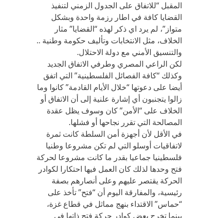
المقبل “للاتفاق على الجدول الزمني لتنفيذ
القضايا كافة في اطار رزمة واحدة وبشكل
متواز”، لم يرد اي ذكر لهذه “القضايا” مثار
الخلاف، مثل الانتخابات وتأليف حكومة وطنية ..
والتنسيق الأمني مع دولة الاحتلال.
لكن الراعي المصري وطرفي الاتفاق الجديد
وكذلك “كافة الفصائل الفلسطينية” التي اتفق
أيضا على دعوتها “خلال الأيام القادمة” كانوا وما
زالوا يتجنبون أي إشارة علنية إلى أن الاتفاق أو
الخلاف على “الأمن” كان وسوف يظل عقدة
المصالحة التي تقرر نجاحها أو فشلها.
في الأقل لأن أجهزة أمن السلطة كانت ثمرة
لاتفاقيات أوسلو التي لم تكن مشروعا وطنيا
فلسطينيا جماعيا بقدر ما كانت مشروعا لحركة
فتح وحدها لذلك كان العمل فيها احتكارا لكوادر
الحركة يقتصر عليهم وعلى أنصارهم بصفة
رئيسية، والمفارقة اليوم أن “فتح” تأخذ على
“حماس” الاقتداء بنهج مماثل في قطاع غزة،
بينما تخرج بعض كوادر حركة فتح ذاتها في