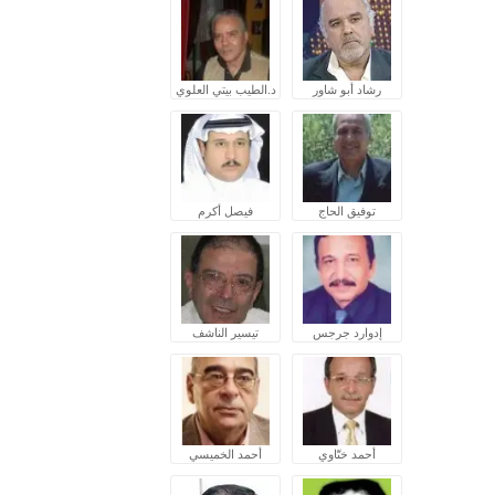
رشاد أبو شاور
د.الطيب بيتي العلوي
توفيق الحاج
فيصل أكرم
إدوارد جرجس
تيسير الناشف
أحمد ختّاوي
أحمد الخميسي