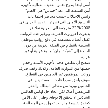
أمني أيضا يندرج ضمن العقيدة القتالية لأجهزة
أمن السلطة التي تعد “حماس” هي “العدو”
وليس الاحتلال، حسب محاضر اجتماعات
التنسيق الأمني التي نشرتها القدس العربي في
22/9/2008 مترجمة الى العربية نقلا عن
يديعوت أحرونوت العبرية، وتوفير هذه الرواتب
كفيل أيضا بالمساهمة في دفع رواتب موظفي
السلطة بانتظام في الضفة الغربية من دون
الحاجة إلى “شبكة أمان” مالية عربية أو غير
عربية.
صحيح أن تقليص حجم الأجهزة الأمنية وحجم
حصتها من الموازنة العامة، وكذلك وقف صرف
رواتب الموظفين غير العاملين في القطاع،
سوف يلحق ضررا فادحا بالمستفيدين في
الحالتين ويزيد من معدلي البطالة والفقر
المرتفعين أصلا، لكن ايجاد حل لهاتين الحالتين
الشاذتين لا يتحقق إلا بوفاق وطني على الأمن
كعقدة رئيسية ما زالت تحول دون المصالحة