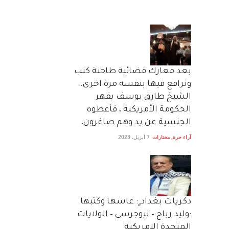
بعد معارك قضائية طاحنة كتب
وترافع فيها بنفسه مرة اخرى..
الشيخ طارق يوسف يقهر
الحكومة الأمريكية ، فأعطوه
الجنسية عن يد وهم صاغرون،
آراء حرة
,
مختارات
7 أبريل، 2023
دكريات بغداد ٍ: عاشها وكتبها
:وليد رباح – نيوجرسي – الولايات
المتحدة الامريكية