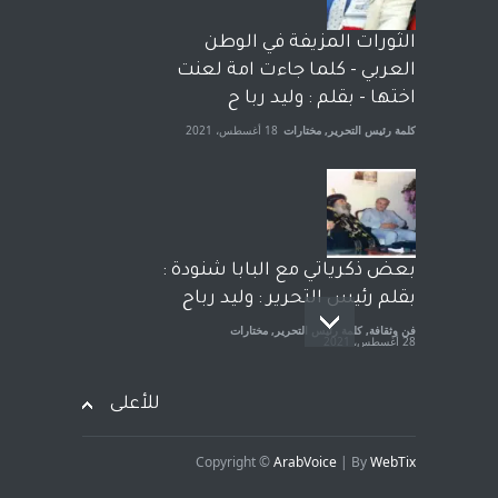
الشيخ طارق يوسف يقهر
الحكومة الأمريكية ، فأعطوه
الثورات المزيفة في الوطن
الجنسية عن يد وهم صاغرون،
العربي - كلما جاءت امة لعنت
آراء حرة
,
مختارات
7 أبريل، 2023
اختها - بقلم : وليد ربا ح
كلمة رئيس التحرير
,
مختارات
18 أغسطس، 2021
بعض ذكرياتي مع البابا شنودة :
بقلم رئيس التحرير : وليد رباح
فن وثقافة
,
كلمة رئيس التحرير
,
مختارات
28 أغسطس، 2021
للأعلى
Copyright ©
ArabVoice
| By
WebTix
افتتاحية صوت العروبة : شهادة