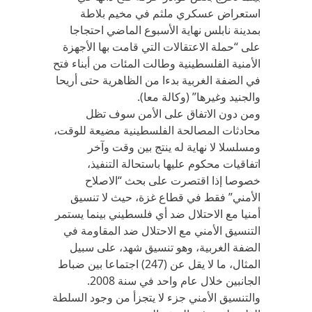
استعراض عسكري ملثم في مخيم بلاطة
بمدينة نابلس نهاية الأسبوع الماضي احتجاجا
على “حملة الاعتقالات التي قامت بها الأجهزة
الأمنية الفلسطينية وطالت المئات من أبناء فتح
في الضفة الغربية بدءا من الظاهرية حتى أريحا
والجنيد وغيرها” (وكالة معا).
ومن دون الاتفاق على الأمن سوف تظل
محادثات المصالحة الفلسطينية مضيعة للوقت،
ومسلسلا لا نهاية له ينتج بين وقت وآخر
اتفاقيات محكوم عليها باستحالة التنفيذ،
خصوصا إذا اقتصرت على بحث “الاصلاح
الأمني” فقط في قطاع غزة، حيث لا تنسيق
أمنيا مع الاحتلال ضد أي فلسطيني بينما يستمر
التنسيق الأمني مع الاحتلال ضد المقاومة في
الضفة الغربية، وهو تنسيق شهد، على سبيل
المثال، ما لا يقل عن (247) اجتماعا بين ضباط
الجانبين خلال عام واحد في سنة 2008.
والتنسيق الأمني جزء لا يتجزأ من وجود السلطة