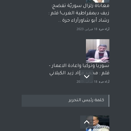
معاناة زلزال سوريّة تفضح:
زيف ديمقراطية الغرب! قلم :
رشاد أبو شاورآراء حرة ..
آراء حرة
18 فبراير، 2023
سوريا وتركيا واعادة الاعمار -
قلم : محمد فؤاد زيد الكيلاني
آراء حرة
18 فبراير، 2023
كلمة رئيس التحرير
بعد معارك قضائية طاحنة كتب
وترافع فيها بنفسه مرة اخرى..