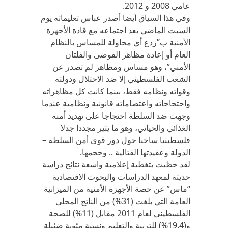
عامي 2008 و 2012.
وفي هذا السياق أيضا أصدر عباس تعليماته يوم
السبت الماضي بعد اجتماعه مع قادة الأجهزة
الأمنية ب”ردع أي محاولة للمساس بالنظام
العام أو إعادة مظاهر الفوضى والفلتان
الأمني”، وهو مساس ومظاهر لم تصدر عن
الشعب الفلسطيني إلا ضد الاحتلال ودولته
وقواته ونظامه فقط، بينما كانت كل مظاهراته
واحتجاجاته واعتصاماته قانونية ونظامية عندما
وجهت ضد السلطة احتجاجا على تهديد أمنه
الغذائي والحياتي، وهو ما يثير مجددا جدلا
فلسطينيا ساخنا حول دور قوى أمن السلطة –
الدولة وعقيدتها القتالية .. وحجمها.
لقد حظيت بتغطية إعلامية واسعة نتائج دراسة
حديثة لمعهد الدراسات والبحوث الاقتصادية
“ماس” عن حصة الأجهزة الأمنية من الميزانية
العامة التي بلغت (31%) من الناتج المحلي
الفلسطيني لعام 2011 مقابل (11%) للصحة
و(19.4%) للتربية والتعليم ونسبة مئوية ضئيلة