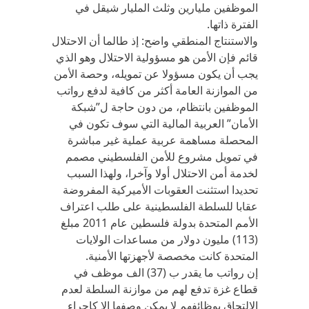
الموظفين مليارين وثلث المليار شيقل في
الفترة ذاتها.
والاستنتاج المنطقي واضح: إذ طالما أن الاحتلال
قائم فإن الأمن هو مسؤولية الاحتلال وهو الذي
يجب أن يكون مسؤولا عن تمويله، وحصة الأمن
من الموازنة العامة أكثر من كافية لدفع رواتب
الموظفين بانتظام، من دون حاجة ل”شبكة
الأمان” العربية المالية التي سوف تكون في
المحصلة مساهمة عربية عملية غير مباشرة
في تمويل مشروع للأمن الفلسطيني مصمم
لخدمة أمن الاحتلال أولا وآخرا، ولهذا السبب
تحديدا استثنت العقوبات الأميركية المفروضة
عقابا للسلطة الفلسطينية على طلب اعتراف
الأمم المتحدة بدولة فلسطين عام 2011 مبلغ
(113) مليون دولار من مساعدات الولايات
المتحدة كانت مخصصة لأجهزتها الأمنية.
إن رواتب ما يقدر ب (37) الف موظف في
قطاع غزة تدفع لهم من موازنة السلطة لعدم
الالتحاق بوظائفهم لا يمكن وصفها إلا كإجراء