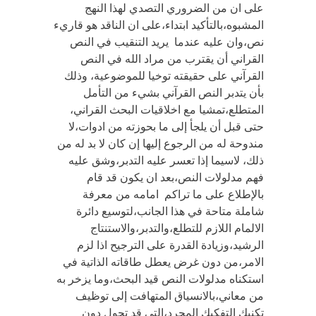
على ان من الضروري التصدي لهذا النهج
المشبوه،بالتأكيد ابتداء،على ان الناقد هو قاريء
نص،وان عليه عندما يريد التنقيب في النص
القراني أن يقترب من مراد الله في النص
القرآني على حقيقته توخيا للموضوعية، وذلك
بأن يتدبر النص القرآني بشيء من التأمل
المتطلع،تمشيا مع اخلاقيات البحث القراني،
حتى قبل أن يلجأ إلى ما بحوزته من ادوات،لا
مندوحة له من الرجوع إليها إن كان لا بد له من
ذلك، لاسيما إذا تعسر عليه التدبر،وشق عليه
فهم مدلولات النص،بعد ان يكون قد قام
بالإطلاع على ما تراكم امامه من معرفة
شاملة متاحة في هذا الجانب،لتوسيع دائرة
الالمام اللازم للتطلع،والتدبر،والاستنتاج
الرشيد،وزيادة القدرة على الترجيح اذا لزم
الامر،من دون غرض يعطل طاقاته الذاتية في
استكناه مدلولات النص قيد البحث،وما يزخر به
من معاني،بالانسياق المتهافت إلى توظيف
تكنيك التفكيك المجرد،التي قد تحول دون