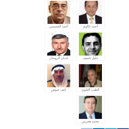
أحمد ختّاوي
أحمد الخميسي
خليل ناصيف
عدنان الروسان
الطيب العلوي
نايف عبوش
محمد هجرس