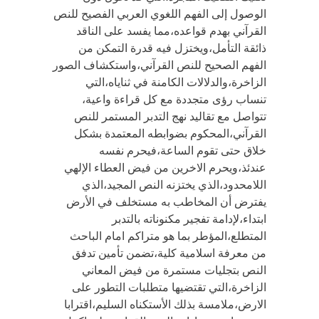
الوصول إلى الفهم اللغوي العربي الفصيح للنص
القرآني بهدم قواعده،مما يفسد على الناقد
ذائقة التأمل،ويختزل فيه قدرة التمكن من
الفهم الصحيح للنص القرآني،واستكشاف الصور
الزاخرة،والدلالات الكامنة في ثناياه،التي
تنساب رؤى متجددة مع كل قراءة واعية،
تتواصل مع تقاليد نهج التدبر المستمر للنص
القرآني،المحكوم بضوابطه المعتمدة بشكل
خلاق حتى تقوم الساعة،فيحرم نفسه
عندئذ،ويحرم الاخرين من فيض العطاء الإلهي
اللامحدود،الذي يختزنه النص المجيد،الذي
يفترض أن المخاطب به مستخلف في الأرض
ابتداء،لإدامة تفجير مكنوناته بالتدبر
المتطلع،المؤطر بما هو متراكم امام الباحث
من معرفة اسلامية كلية،تضمن تأمين تدفق
النص بتجليات مستمرة من فيض المعاني
الزاخرة،التي تقتضيها متطلبات التطور على
الارض،ملامسة بذلك الأستكناه السليم،اقترابا