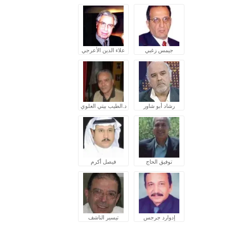
جيمس زغبي
علاء الدين الأعرجي
رشاد أبو شاور
د.الطيب بيتي العلوي
توفيق الحاج
فيصل أكرم
إدوارد جرجس
تيسير الناشف