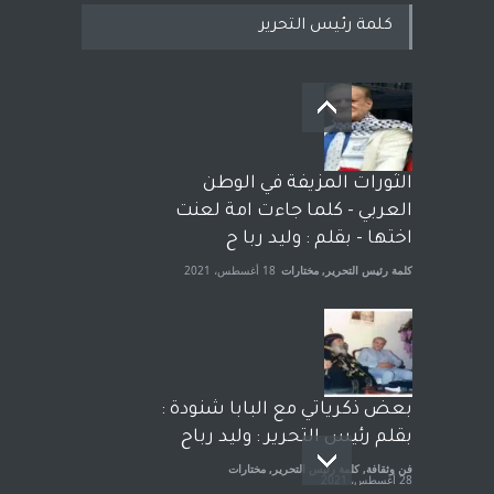
كلمة رئيس التحرير
بعد معارك قضائية طاحنة كتب
وترافع فيها بنفسه مرة اخرى..
الشيخ طارق يوسف يقهر
الحكومة الأمريكية ، فأعطوه
الثورات المزيفة في الوطن
الجنسية عن يد وهم صاغرون،
العربي - كلما جاءت امة لعنت
آراء حرة
,
مختارات
7 أبريل، 2023
اختها - بقلم : وليد ربا ح
كلمة رئيس التحرير
,
مختارات
18 أغسطس، 2021
بعض ذكرياتي مع البابا شنودة :
بقلم رئيس التحرير : وليد رباح
فن وثقافة
,
كلمة رئيس التحرير
,
مختارات
28 أغسطس، 2021