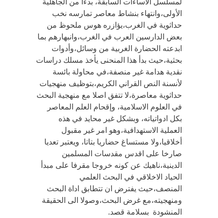
لمسلسل الاساءات السابقة، بدءا من الجاهلية
الأولى،وانتهاء بنشاط معاصر تمارسه نخب
حداثوية في الغرب،يؤازره هوس ملحوظ من
بعض الدارسين العرب في الغرب،وانبهارهم بما
ابدعته الحضارة الغربية من وسائل،وأدوات
بحثية،حيث بدأ هذا المنحنى يأخذ مسلك دراسات
نقدية هدامة غير منصفة،في محاولة بائسة
لأنسنة النص القراني الكريم،بتوظيف منهجيات
حداثوية معاصرة،لا تتفق اصلا مع منهجية البحث
في العلوم الاسلامية، وإقحام العلم المعاصر
بكل ادواتياته، وبشكل غير محايد في هذه
العملية الاستهدافية،وهو امر غير مقبول
أخلاقيا،ولا مستساغ حضاريا بتاتا، ويعتبر تعديا
صارخا على اقدس مقدسات المسلمين
الدينية،ناهيك عن كونه خروجا مقرفا على مبدأ
الحياد الاخلاقي في البحث العلمي
المنصف،حيث يفترض ان تتطابق اداة البحث
ومنهجيته،مع غرض البحث،وصولا الى الحقيقة
المنشودة بسلامة قصد.