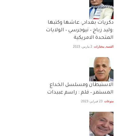
دكريات بغداد ٍ: عاشها وكتبها
:وليد رباح – نيوجرسي – الولايات
المتحدة الامريكية
القصة
,
مختارات
2 مارس، 2023
الاستيطان ومسلسل الخداع
المستمر – قلم : راسم عبيدات
منوعات
23 فبراير، 2023