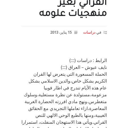
القرآني بغير
منهجيات علومه
في
دراسات
15 يناير، 2013
الرابط : دراسات (:::)
نايف عبوش – العراق (:::)
الحملة المسعورة التي يتعرض لها القران
الكريم بشكل خاص،والدين الاسلامي بشكل
عام هذه الأيام تندرج في اطار فوبيا
مزعومة،مستولدة عن نظرة مستعلية،وسلوك
متغطرس،ونهج مادي افرزته الحضارة الغربية
المعاصرة،ازاء تعاملها التجريدي مع الحقائق
الغيبية،ومنها بالطبع الوحي الالهي للنص
القراني.ويأتي هذا الاستهجان المنفلت، استمرارا