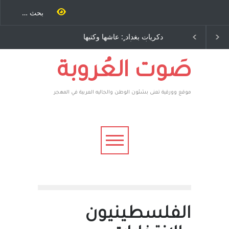
 كتب
دكريات بغداد ٍ: عاشها وكتبها
الاستيطان ومسلسل الخداع
رى..
:وليد رباح – نيوجرسي –
المستمر - قلم : راسم عبيدات
يقهر
الولايات المتحدة الامريكية
عطوه
رون،
صَوت العُروبة
موقع وورقية تعنى بشئون الوطن والجاليه العربية في المهجر
الفلسطينيون