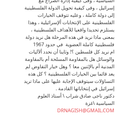
السياسية ، وفى كيفية إدارة الصراع مع
إسرائيل ، وفى كيفية تحويل الدولة الفلسطينية
إلى دولة كاملة ، وعليه تتوقف الخيارات
الفلسطينية على الإنتخابات ألإسرائيلية ، وهذا
يستلزم تحديدا واقعيا للأهداف الفلسطينية ،
بمعنى ماذا نريد في هذه المرحلة هل نريد دولة
فلسطينية كاملة العضوية في حدود 1967
ام نريد كل فلسطين ؟! وثاينا أن نحدد ألآليات
والوسائل هل بالمقاومة المسلحة أم بالمقاومة
المدنية أم بالإثنين معا ؟ وهل خيار التفاوض لم
يعد قائما بين الخيارات الفلسطينية ؟ كل هذه
التساؤلات سيتوقف الإجابة عليها على ماذا تريد
إسرائيل في إنتخاباتها القادمة .
دكتور ناجى صادق شراب \ أستاذ العلوم
السياسية \غزة
DRNAGISH@GMAIL.COM