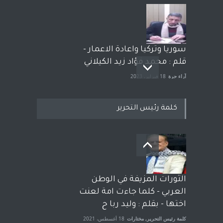
سوريا وتركيا واعادة الاعمار -
قلم : محمد فؤاد زيد الكيلاني
آراء حرة
18 فبراير، 2023
كلمة رئيس التحرير
بعد معارك قضائية طاحنة كتب
وترافع فيها بنفسه مرة اخرى..
الشيخ طارق يوسف يقهر
الحكومة الأمريكية ، فأعطوه
الثورات المزيفة في الوطن
الجنسية عن يد وهم صاغرون،
العربي - كلما جاءت امة لعنت
آراء حرة
,
مختارات
7 أبريل، 2023
اختها - بقلم : وليد ربا ح
كلمة رئيس التحرير
,
مختارات
18 أغسطس، 2021