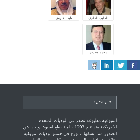
الطيب العلوي
نايف عبوش
محمد هجرس
من نحن؟
اسبوعية مطبوعة تصدر في الولايات المتحده
الامريكية منذ عام 1993 ، لم ‏تنقطع اسبوعا واحدا عن
الصدور منذ انشائها .. توزع في خمس ولايات امريكية
‏وتلاقي قبولا لدى القارىء ..‏ لقد كان الهدف الاول من