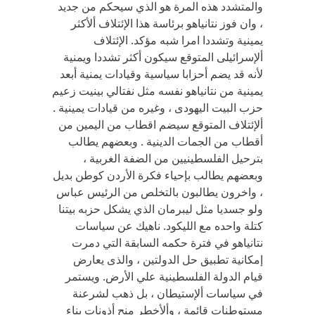
والمتشدد هذه المرة هو الذي سيحكم من جديد
، وان فوز نتانياهو برئاسة هذا الإئتلاف ألأكثر
يمينية وتشددا امرا شبه مؤكد. الإئتلاف
ألإسرائيلى المتوقع سيكون أكثر تشددا ويمنية
لأنه قد يضم أحزابا سياسية وقيادات يمنية أبعد
يمينية من نتانياهو نفسه مثل نفتالي بينيت زعيم
حزب البيت اليهودى ، وغيره من قيادات يمينية .
ألإئتلاف المتوقع سيضم اقطاب من اليمين من
أقطاب من الجمات الدينية . وبعضهم يطالب
بترحيل الفلسطينيين من الضفة الغربية ،
وبعضهم يطالب بإحياء فكرة الأردن كوطن بديل
، واخرون يطالبون بالتخلص من الرئيس عباس
ولو جسديا مثل ليبرمان الذي يشكل حزبه بيتنا
كتلة واحده مع الليكود. ناهيك عن سياسات
نتانياهو في فترة حكمه السابقة التي دمرت
إمكانية تطبيق حل الدولتين ، والذى يعارض
قيام الدولة الفلسطينية علي الأرض. ويستمر
في سياسات ألإستيطان ، بل ذهب لشرعنة
مستوطنات قائمة ، وألأخطر منح أذونات بناء