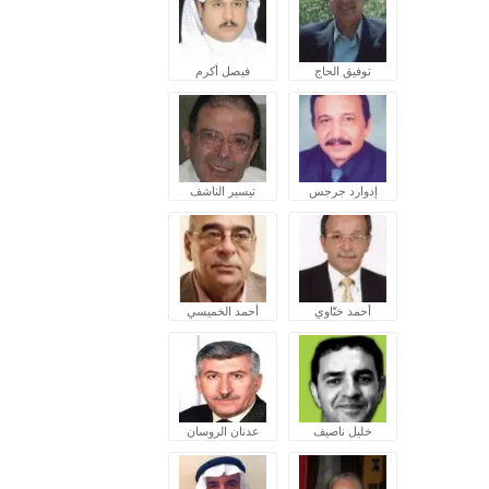
توفيق الحاج
فيصل أكرم
إدوارد جرجس
تيسير الناشف
أحمد ختّاوي
أحمد الخميسي
خليل ناصيف
عدنان الروسان