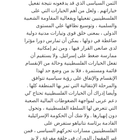
الثمن السياسى الذي قد يدفعونه نتيجة تفعيل
خياراتهم . ولعل من أهم الخيارات التي على
الفلسطينيين تفعيلها وبفعالية المقاومة الشعبية
والسلمية ، وتوسيع نطاقها علي المستوى
الدولى ، بمعنى خلق قوى وتيارات مدنية دولية
ضاغطة في دولها ، يمكن أن تمارس دورا مؤثرا
لدى صانعى القرار فيها ، ومن ثم إمكانية
ممارسة ضغط على إسرائيل. ولا يستقيم أن
تفعل الخيارات الفلسطينية وحالة من الإنقسام
قائمة ومستمرة ، فلا بد من وضع حد لهذا
الإنقسام والإتفاق على رؤية سياسية تتوافق
والمرحلة الإنتقالية التي تمر بها المنطقة كلها .
وأيضا إدراك أن الخيارات الفلسطينية تحتاج ‘لي
دعم عربى لمواجهة الضغوطات المالية الصعبة
التي تتعرض لها السلطة الفلسطينية ، وتحول
دون إنهيارها . ولا شك أن الحكومة الإسرائيلية
القادمة برئاسة نتانياهو ستفرض على
الفلسطينيين مسارات تحركهم السياسى ، فمن
غير المقبول الدوران في حلقة مفرغة ، لا بد