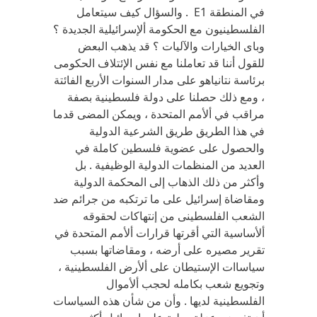
في المنطقة E1 . والسؤال كيف سيتعامل
الفلسطينيون مع الحكومة ألإسرائيلية الجديدة ؟
وباى الخيارات والآليات ؟ قد يذهب البعض
للقول أننا قد تعاملنا مع نفس الإئتلاف الحكومى
برئاسة نتانياهو على مدار السنوات الأربع الفائتة
، ومع ذلك حصلنا على دولة فلسطينية بصفة
مراقب في ألأمم المتحدة ، ويمكن المضى قدما
في هذا الطريق طريق الشرعية الدولية
والحصول على عضوية فلسطين كاملة في
العديد من المنظمات الدولية الوظيفية . بل
وأكثر من ذلك الذهاب إلى المحكمة الدولية
ومقاضاة إسرائيل على ما ترتكبه من جرائم ضد
الشعب الفلسطينى من إنتهاكات لحقوقه
ألأساسية التي أقرتها قرارات ألأمم المتحدة في
تقرير مصيره على أرضه ، ومقاضاتها بسبب
سياساات الإستيطان على ألأرض الفلسطينية ،
وتجويع شعب بكامله لحجب ألأموال
الفلسطينية لديها . وأن من شأن هذه السياسات