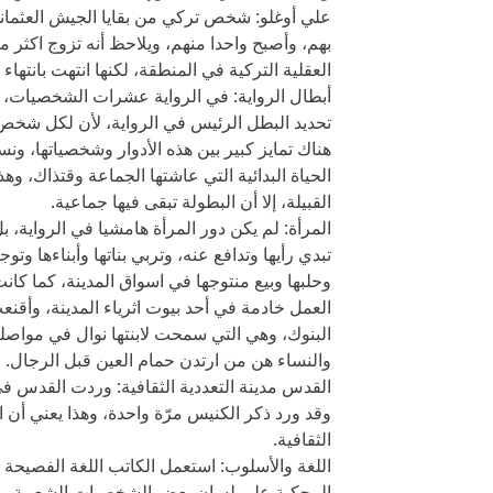
علي أوغلو: شخص تركي من بقايا الجيش العثماني
بهم، وأصبح واحدا منهم، ويلاحظ أنه تزوج اكثر من
العقلية التركية في المنطقة، لكنها انتهت بانتها
أبطال الرواية: في الرواية عشرات الشخصيات، و
تحديد البطل الرئيس في الرواية، لأن لكل شخص ف
هناك تمايز كبير بين هذه الأدوار وشخصياتها، و
الحياة البدائية التي عاشتها الجماعة وقتذاك، 
القبيلة، إلا أن البطولة تبقى فيها جماعية.
المرأة: لم يكن دور المرأة هامشيا في الرواية، بل 
تبدي رأيها وتدافع عنه، وتربي بناتها وأبناءها 
وحلبها وبيع منتوجها في اسواق المدينة، كما كا
العمل خادمة في أحد بيوت اثرياء المدينة، وأقن
البنوك، وهي التي سمحت لابنتها نوال في مواصل
والنساء هن من ارتدن حمام العين قبل الرجال.
القدس مدينة التعددية الثقافية: وردت القدس في
وقد ورد ذكر الكنيس مرّة واحدة، وهذا يعني أن ال
الثقافية.
اللغة والأسلوب: استعمل الكاتب اللغة الفصيحة ا
المحكية على لسان بعض الشخصيات الشعبية، وكا