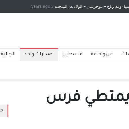
 :وليد رباح – نيوجرسي – الولايات المتحدة
3 years ago
الاستيطان ومسلسل الخداع المستم
الامريكية
ات
فن وثقافة
فلسطين
اصدارات ونقد
الجالية 
يمتطي فرس
جد