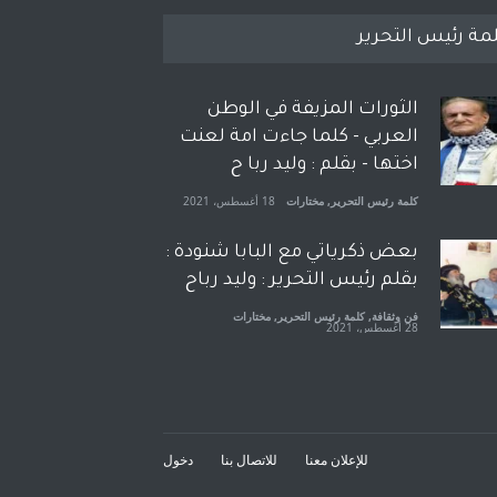
مة رئيس التحرير
الثورات المزيفة في الوطن
العربي - كلما جاءت امة لعنت
اختها - بقلم : وليد ربا ح
كلمة رئيس التحرير
,
مختارات
18 أغسطس، 2021
بعض ذكرياتي مع البابا شنودة :
بقلم رئيس التحرير : وليد رباح
فن وثقافة
,
كلمة رئيس التحرير
,
مختارات
28 أغسطس، 2021
افتتاحية صوت العروبة : شهادة
خلو من الارهاب - بقلم : وليد
رباح
للإعلان معنا
للاتصال بنا
دخول
كلمة رئيس التحرير
,
مختارات
18 نوفمبر، 2021