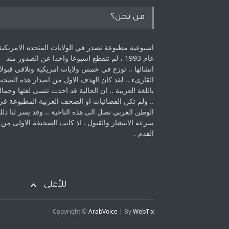
من نحن؟
اسبوعية مطبوعة تصدر في الولايات المتحده الامريكية
عام 1993 ، لم ‏تنقطع اسبوعا واحدا عن الصدور منذ
انشائها .. توزع في خمس ولايات امريكية ‏وتلاقي قبولا
القارىء ..‏ لقد كان الهدف الاول من اصدار هذه الصحي
باللغة العربية .. ان الجالية قد اخذت ‏تنسى لغتها وجمالي
.. ولم تكن الفضائيات او الصحف العربية المطبوعة في
الوطن ‏العربي تصل الى هذه الناحية .. وقد يسر لنا ذل
سرعة الانتشار والقبول . اذ كانت ‏الصحيفة الاولى من
القدم . ‏
للأعلى
Copyright ©
ArabVoice
| By
WebTix