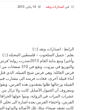
في
اصدارات ونقد
14 يناير، 2013
الرابط : اصدارات ونقد (:::)
بقلم : جميل السلحوت – فلسطين المحتله (:::)
وأخيرا ومع بداية العام 3
والتوزيع في بيروت. وتقع في 310 صفحات من الحجم الكبير.
فرس العائلة: وهي فرس شيخ القبيلة، الذي قتل
أبناء قبيلة أخرى، فعادت فرسه الى مضارب قبيل
القبيلة ورجالها ظلوا يفتقدون هذه الفرس، وبقوا 
ومعروف أن الخيول الأصايل كانت ولا تزال من م
عشرات المرات في الرواية، وبنوا حولها الخراف
الفرس، واختفاء الفرس بعده اشارة الى تخلي ال
كانت تعتقد صبحاء مثلا، تلك الأصالة والبداوة ا