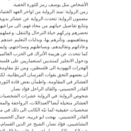
الأشخاص مثل يوسف رمز للثورة الخفية.
زمن الرواية: تمتد الرواية من اواخر العهد العثمان
مضمون الرواية: تتحدث الرواية عن عشائر بدو
وتتابع تفاصيل حياتهم من مخادعهم، الى مراعيهم، 
تحضرهم وتركهم حياة الترحال والتنقل، وعملهم في
ومفاهيمهم، وتأثرهم بها، وبدايات التعليم عنده
وعاداتهم وتقاليدهم، وبساطتهم وسذاجتهم، وايم
كما تتحدث عن هزيمة الأتراك في الحرب العالمية
ودخول الانجليز كمنتدبين استعماريين على فلسط
الهجرات اليهودية الى فلسطين، ومن ثمّ مقاومة
أن بعضهم التحق بقوات الفرسان البريطانية، لكنه
العشائر في المقاومة، واطمأن بعض قادة الثورة 
القادر الحسيني، والقائد الراحل فؤاد نصار.
شخوص الرواية: في الرواية عشرات الشخصيات م
العشائر متخيلة أيضا”العبداللات، الرواجفة وال
شخصيات حقيقية-كما نبّه الكاتب الى ذلك في مد
القادر الحسيني، بهجت ابو غربية، جمال الحسي
النشاشيبي، فؤاد نصار، الشيخ عز الدين القسام
عبد الكريم الكرمي، ابراهيم طوقان، جادالله ا