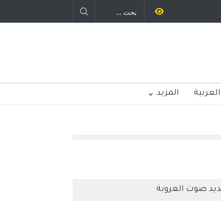
ر - قلم : راسم عبيدات
العربية
المزيد
يد صوت العروبة