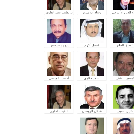
ء الدين الأعرجي
رشاد أبو شاور
د.الطيب بيتي العلوي
توفيق الحاج
فيصل أكرم
إدوارد جرجس
تيسير الناشف
أحمد ختّاوي
أحمد الخميسي
خليل ناصيف
عدنان الروسان
الطيب العلوي