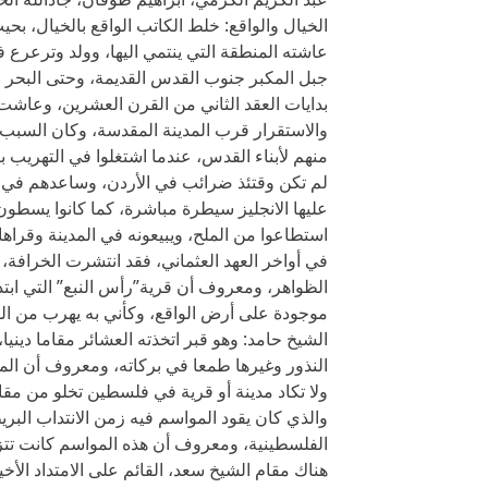
الخيال والواقع: خلط الكاتب الواقع بالخيال، بح
عاشته المنطقة التي ينتمي اليها، وولد وترعرع 
جبل المكبر جنوب القدس القديمة، وحتى البحر
بدايات العقد الثاني من القرن العشرين، وعاشت
والاستقرار قرب المدينة المقدسة، وكان السبب ا
منهم لأبناء القدس، عندما اشتغلوا في التهريب
لم تكن وقتئذ ضرائب في الأردن، وساعدهم في 
عليها الانجليز سيطرة مباشرة، كما كانوا يسطون
استطاعوا من الملح، ويبيعونه في المدينة وقراها
في أواخر العهد العثماني، فقد انتشرت الخرافة
الظواهر، ومعروف أن قرية”رأس النبع” التي ابتدع
موجودة على أرض الواقع، وكأني به يهرب من الوا
الشيخ حامد: وهو قبر اتخذته العشائر مقاما دين
النذور وغيرها طمعا في بركاته، ومعروف أن الم
ولا تكاد مدينة أو قرية في فلسطين تخلو من مقا
والذي كان يقود المواسم فيه زمن الانتداب البر
الفلسطينية، ومعروف أن هذه المواسم كانت تت
هناك مقام الشيخ سعد، القائم على الامتداد الأخير