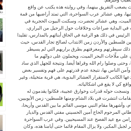
يث يصعب التفريق بينهما، وفي روايته هذه يكتب عن واقع
علا
فيها، وهي عشائر عرب السواحرة، التي تمتد أراضيها من قمة
 الميت، وهي عشائر تحضرت، وسكنت البيوت الحجرية في
 في البداية صراعات وخلافات حول الرحيل من البراري،
لرئيس في ذلك هو الرغبة في الحاق أبنائهم بالمدارس، تقليدا
 بين فلسطين والأردن زمن الانتداب لصالح تجار القدس، حيث
ذلك سيطرتهم ومعرفتهم بطرق براريهم التي لم يسيطر
 على ملّاحات البحر الميت، ويحملون على دوابّهم ما
، وحتى وصلوا رام الله وقراها أيضا. ونتيجة للجهل الذي ساد
، وآمن الناس بها، نتيجة عدم قدرتهم على فهم وتفسير بعض
ها الكاتب لاستقرار العشائر البدوية، هي قرية متخيلة، وغير
قع كي لا يقع في اشكالياته.
يا، ونسجت حوله قدرات وخوارق عجيبة، فكانوا يقدمون له
قامات انتشرت في بلاد الشام-ومنها فلسطين- زمن الأيوبيين،
م، وأشهرها مقام النبي موسى القائم ما بين القدس وأريحا،
يطاني المرحوم الحاج أمين الحسيني مفتي القدس والديار
زامن مع عيد الفصح عند المسيحيين. وفي عرب السواحرة
 لجبل المكبر، ولا يزال المقام قائما حتى أيامنا هذه، وكان