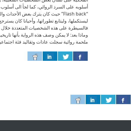
أسلوبه على السرد الروائي، كما لجأ الى أسلوب 
“Flash back” حيث كان يترك بعض الأحدا
ليستكملها، وليتابع تطوراتها، وأحيانا كان يستر
فالسيطرة على هذه الشخصيات المتعددة خلال 310 صفحات ليس أمرا هينا.
وماذا بعد: لا يمكن وصف هذه الرواية بأنها تاريخ
ملحمة روائية سجلت عادات وتقاليد فئة اجتماع