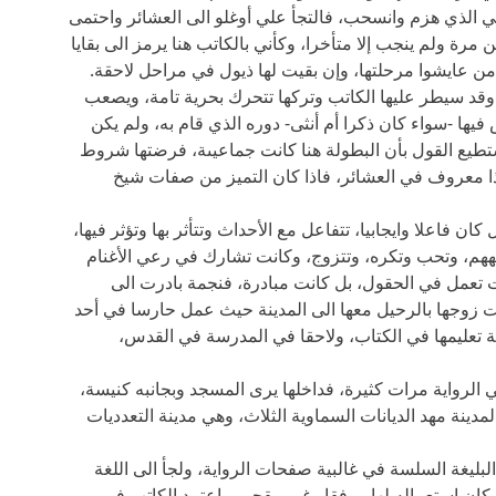
 الذي هزم وانسحب، فالتجأ علي أوغلو الى العشائر واحتمى
 مرة ولم ينجب إلا متأخرا، وكأني بالكاتب هنا يرمز الى بقايا
ء من عايشوا مرحلتها، وإن بقيت لها ذيول في مراحل لاحقة.
قد سيطر عليها الكاتب وتركها تتحرك بحرية تامة، ويصعب
يها -سواء كان ذكرا أم أنثى- دوره الذي قام به، ولم يكن
نستطيع القول بأن البطولة هنا كانت جماعيىة، فرضتها شروط
وهذا معروف في العشائر، فاذا كان التميز من صفات شيخ
كان فاعلا وايجابيا، تتفاعل مع الأحداث وتتأثر بها وتؤثر فيها،
وتوجههم، وتحب وتكره، وتتزوج، وكانت تشارك في رعي الأغنام
نت تعمل في الحقول، بل كانت مبادرة، فنجمة بادرت الى
عت زوجها بالرحيل معها الى المدينة حيث عمل حارسا في أحد
ة تعليمها في الكتاب، ولاحقا في المدرسة في القدس،
 الرواية مرات كثيرة، فداخلها يرى المسجد وبجانبه كنيسة،
مدينة مهد الديانات السماوية الثلاث، وهي مدينة التعدديات
لبليغة السلسة في غالبية صفحات الرواية، ولجأ الى اللغة
ن استعماله لها موفقا وغير مقحم، واعتمد الكاتب في