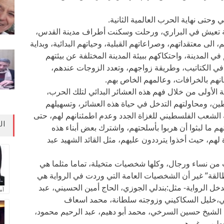
ي وحتى نهاية الحرب العالمية الثانية.
ية تعيش في البراري، ورحلت وسكنت أطراف مدينة القدس،
الى معتقداتهم، وصراعاتهم القبلية، وحياتهم البدائية، وبداية
 المدينة، واحتكاكهم ببيئة المدينة المختلفة عن بيئتهم
م في الكتاتيب، وطريقة زواجهم، وتعدد الزوجات عندهم،
انهم بالخرافات، وعالمهم الخاص بهم.
 الأولى من خلال فهم هذه العشائر البدائي لتلك الحرب،
ين، ومحاولتهم التدخل في حياة هذه العشائر، وتسهيلهم
 الشعب الفلسطيني للغزاة الجدد وعدم اطمئنانهم لهم، حتى
ال
م ما لبثوا أن هربوا بأسلحتهم، واشترك بعض أبناء هذه
لهم، حيث أخذوا يترددون عليهم، مثل القائد الشهيد عبد
ن نساء ورجال، وكلها شخصيات متخيلة، تماما مثلما هي
مطالقة” غير أن الشخصيات العامة التي وردت في الرواية هي
خل الرواية- مثل:بندلي الجوزي، الحاج أمين الحسيني، عبد
آم
ني،خليل السكاكيني وزوجته سلطانة، محمد اسعاف
، الشيخ حسين السرخي، محمد أبو دهيم، عبد الرحيم محمود،
لخطيب وغيرهم.