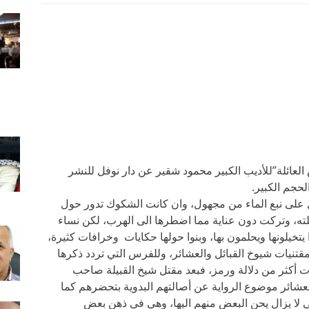
201صدرت رواية”فرس العائلة”للأديب الكبير محمود شقير عن دار نوفل للنشر
 على نبع الماء من مجهول، وان كانت الشكوك تدور حول
ته، وتركت دون عناية مما اضطرها الى الهرب، لكن نساء
يتخيلونها ويحلمون بها، وبنوا حولها حكايات وخرافات كثيرة،
قتنيات شيوخ القبائل والعشائر، وللفرس التي تردد ذكرها
ات أكثر من دلالة ورمز، فبعد مقتل شيخ القبيلة صاحب
عشائر موضوع الرواية عن أصالتهم البدوية بتحضرهم كما
لتي لا يزال يحن البعض منهم اليها، وهي في ذهن بعض