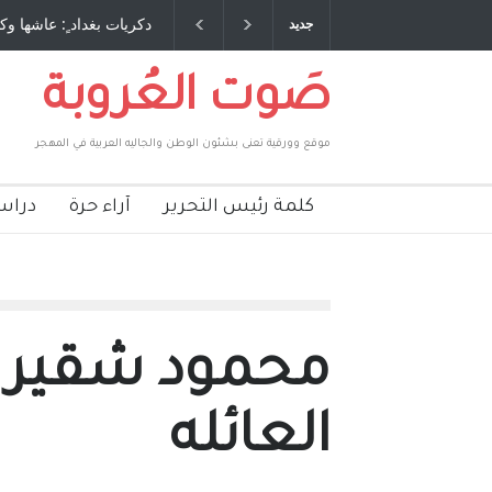
نة كتب وترافع فيها بنفسه مرة اخرى.. الشيخ
دكريات بغداد ٍ: عاشها وكتبها
جديد
ومة الأمريكية ، فأعطوه الجنسية عن يد وهم
صاغرون،
صَوت العُروبة
موقع وورقية تعنى بشئون الوطن والجاليه العربية في المهجر
كلمة رئيس التحرير
آراء حرة
دراس
محمود شقير
العائله