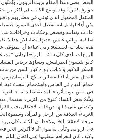
البعض يضيء هذا المقام بزيت الزيتون، ويُحنّون جد
خوارق كثيرة، وقد أوضح الكاتب في أكثر من حكا
المتنقل المجهول الذي توفي في مضاربهم ودفنوه
يكن أهلا لها، بل انه استغل احدى النسوة جنسيا 
عادات وتقاليد وقصص وحكايات وخرافات: بنى ا
سابقيه، والتي عايش بعضها أيضا، لكن هذا لا ينف
هذه العادات الحقيقية: رمي عباءة أخ المتوفى على
الزوجات-الذي كان سائدا- الزواج البدائي “انتِ 
كانوا يلبسون الطرابيش، ونساؤها يرتدين الفساتي
المبكر للذكور والاناث، زواج كبار السن من بنات
التحاق بعض أبناء العشائر بسلاح الفرسان زمن ا
حمام العين في القدس واستحمام النساء فيه، ا
في بعض بيوت أثرياء المدينة، تقليد نساء القرية 
و”يصلي على ذيالها”ص114، ال
الغرباء، العلاقة بين الرجل والمرأة، وسطوة ال
مرحلة لاحقة…الخ. ويلاحظ أن الكاتب كان يورد
في الرواية، وكأني به يقول”أنا لا أكرس الخراف
وكيف كان للخرافة سطوتها على أذهان الناس في