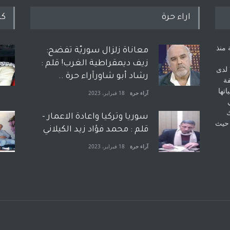
اراء حرة
كل
 منذ
معاناة زلزال سوريّة تفضح:
زيف ديمقراطية الغرب! قلم :
 لدى
رشاد أبو شاورآراء حرة ..
فة
اتها
آراء حرة
18 فبراير، 2023
ك
سوريا وتركيا واعادة الاعمار -
 حيث
قلم : محمد فؤاد زيد الكيلاني
آراء حرة
18 فبراير، 2023
بعد معارك قضائية طاحنة كتب
وترافع فيها بنفسه مرة اخرى..
الشيخ طارق يوسف يقهر
الحكومة الأمريكية ، فأعطوه
الجنسية عن يد وهم صاغرون،