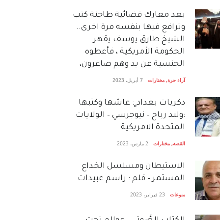
بعد معارك قضائية طاحنة كتب
وترافع فيها بنفسه مرة اخرى..
الشيخ طارق يوسف يقهر
الحكومة الأمريكية ، فأعطوه
الجنسية عن يد وهم صاغرون،
آراء حرة
,
مختارات
7 أبريل، 2023
دكريات بغداد ٍ: عاشها وكتبها
:وليد رباح – نيوجرسي – الولايات
المتحدة الامريكية
القصة
,
مختارات
2 مارس، 2023
الاستيطان ومسلسل الخداع
المستمر – قلم : راسم عبيدات
منوعات
23 فبراير، 2023