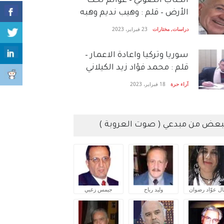
الكتاب الصَّوتي – عوالم تحت
الأرض – قلم : وهيب نديم وهبه
دراسات
,
مختارات
23 فبراير، 2023
سوريا وتركيا واعادة الاعمار –
قلم : محمد فؤاد زيد الكيلاني
آراء حرة
18 فبراير، 2023
بعض من مبدعي ( صوت العروبة )
ال عوّاد رضوان
وليد رباح
جيمس زغبي