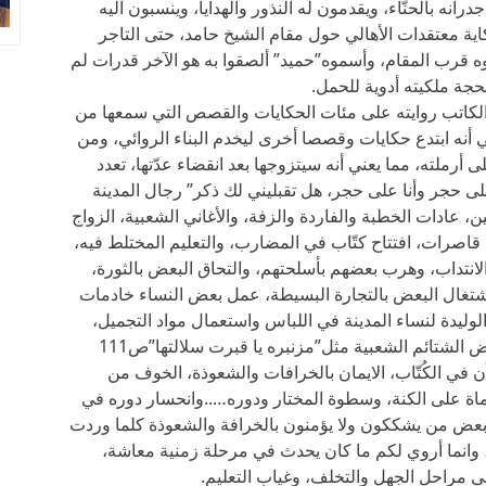
رانه بالحنّاء، ويقدمون له النذور والهدايا، وينسبون اليه
ية معتقدات الأهالي حول مقام الشيخ حامد، حتى التاجر
 قرب المقام، وأسموه”حميد” ألصقوا به هو الآخر قدرات لم
بحجة ملكيته أدوية للحمل.
لكاتب روايته على مئات الحكايات والقصص التي سمعها من
ي أنه ابتدع حكايات وقصصا أخرى ليخدم البناء الروائي، ومن
 أرملته، مما يعني أنه سيتزوجها بعد انقضاء عدّتها، تعدد
على حجر وأنا على حجر، هل تقبليني لك ذكر” رجال المدينة
ن، عادات الخطبة والفاردة والزفة، والأغاني الشعبية، الزواج
 قاصرات، افتتاح كتّاب في المضارب، والتعليم المختلط فيه،
لانتداب، وهرب بعضهم بأسلحتهم، والتحاق البعض بالثورة،
شتغال البعض بالتجارة البسيطة، عمل بعض النساء خادمات
الوليدة لنساء المدينة في اللباس واستعمال مواد التجميل،
وَشْمُ بعض النساء كنوع من التزين، استعمال بعض الشتائم الشعبية مثل”مزنبره يا قبرت سلالتها”ص111
احتفال بختم القرآن في الكُتّاب، الايمان بالخرافات والشعوذة، الخوف من
حماة على الكنة، وسطوة المختار ودوره…..وانحسار دوره في
 بعض من يشككون ولا يؤمنون بالخرافة والشعوذة كلما وردت
ة، وانما أروي لكم ما كان يحدث في مرحلة زمنية معاشة،
 مراحل الجهل والتخلف، وغياب التعليم.