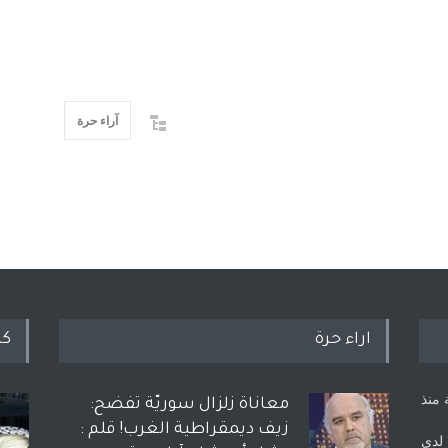
آراء حرة
اراء حرة
كل
 منذ
معاناة زلزال سوريّة تفضح:
زيف ديمقراطية الغرب! قلم :
 لدى