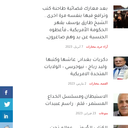
بعد معارك قضائية طاحنة كتب
وترافع فيها بنفسه مرة اخرى..
الشيخ طارق يوسف يقهر
الحكومة الأمريكية ، فأعطوه
الجنسية عن يد وهم صاغرون،
آراء حرة
,
مختارات
7 أبريل، 2023
دكريات بغداد ٍ: عاشها وكتبها
:وليد رباح – نيوجرسي – الولايات
المتحدة الامريكية
القصة
,
مختارات
2 مارس، 2023
الاستيطان ومسلسل الخداع
المستمر – قلم : راسم عبيدات
منوعات
23 فبراير، 2023