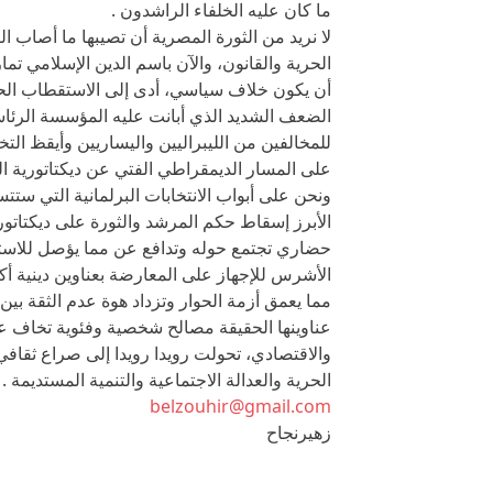
ما كان عليه الخلفاء الراشدون .
لا نريد من الثورة المصرية أن تصيبها ما أصاب ال
الحرية والقانون، والآن باسم الدين الإسلامي ت
أن يكون خلاف سياسي، أدى إلى الاستقطاب الح
الضعف الشديد الذي أبانت عليه المؤسسة الرئاس
للمخالفين من الليبراليين واليساريين وأيقظ الت
على المسار الديمقراطي الفتي عن ديكتاتورية ال
ونحن على أبواب الانتخابات البرلمانية التي ست
الأبرز إسقاط حكم المرشد والثورة على ديكتات
حضاري تجتمع حوله وتدافع عن مما يؤصل للاستق
الأشرس للإجهاز على المعارضة بعناوين دينية أك
مما يعمق أزمة الحوار وتزداد هوة عدم الثقة ب
عناوينها الحقيقة مصالح شخصية وفئوية تخاف ع
والاقتصادي، تحولت رويدا رويدا إلى صراع ثقاف
الحرية والعدالة الاجتماعية والتنمية المستديمة .
belzouhir@gmail.com
زهيرنجاح