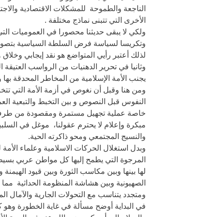
الناجعة والطموحة للمشكلات الاقتصادية والاجت
الأخرى التي تتبنى نماذج مختلفة .
ولكي لا يبقى حديثنا محصورا في العموميات التي
وتكريسا لسياسة فرض السلطة السياسية بتصور أح
لذلك أعتبر رأيي المتواضع هو نقد إيجابي وخلاق 
وثانيا في تحرير الدهنيات من الرواسب العتيقة 
يجنب الأمة الإسلامية من المخاطر المحدقة بها 
ومن هنا وقبل أن نغوص في أزمة الأمة التي تتخب
النفوس قبل النصوص و بين التخبط والتبعية الع
خاصة عملية تجهيل مستمرة ومقصودة من طرف ن
مبكرة وإعلام لا يحترم عقولنا، موغل في السل
والنسيج المجتمعي ومحو ذاكرته الحية.
وبدل استغلال الحركات الاسلامية وعلماء الأمة 
المرجوة التي يطمح إليها كل مواطن عربي بسيط ، ل
لها بينها وبين مكاسب الثورة وبين قيود الهيمنة
الصهيونية وبين هشاشة المنظومة الحداثية مما 
ومتجدد يتناسب مع التحولات الجارية والآمال الم
في البداية أوضح مسألة في غاية الخطورة وهو كي