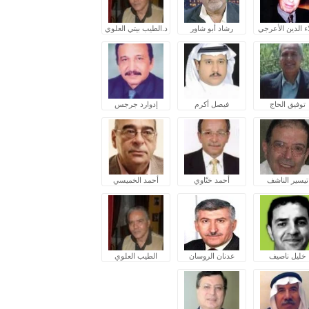
ء الدين الأعرجي
رشاد أبو شاور
د.الطيب بيتي العلوي
توفيق الحاج
فيصل أكرم
إدوارد جرجس
تيسير الناشف
أحمد ختّاوي
أحمد الخميسي
خليل ناصيف
عدنان الروسان
الطيب العلوي