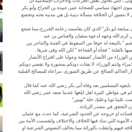
أولى ، التي تحاول بعض الحركات والأحزاب الإسلامية أن
 سوى اجتهاد سياسي للصحابة عمر،عبيدة بن الجراح وأبو بكر
علا
ا نتصور أن الخلافة مسألة دينية بل هي مدنية بحثه وتخضع
مبايعة ابو بكر” الذي كان يقاسمه زعامة الخزرج،مما شجع
ي كرم الله وجهه لدعوة سفيان والعباس بن عبد
م ” بالبيعة له خوفا من السقوط في الفتنة والتناحر بين
 بالفلتة ” فجأة أو الفجاءة ” لكن الله وقى شرها .
 الوزراء من الأنصار كصفقة وجوابا على اقتراح الأنصار
امراء وانتم الوزراء، لا نفتات دونكم بمشورة ولا نقضي دونكم
يار الحاكم الصالح عن طريق الشورى ،مراعاة للمصالح القبلية
بايعوه المسلمين بعد وفاة أبي بكر رضي الله عنه كما قال
كم في مواطن كثيرة لعل ابلغها عندما صعد عمر رضي الله
 علينا ثوبا وعليك حلة “ثوبين”
 التحقق في مصدر الزيادة .
فساده او خروجه عن الحدود الشرعية، كما حدث مع عثمان
الأموية التي ساد فيها الخلاف والاختلاف وانقسمت الأمة بين
ة فيهم وانتقلت بالوراثة مما يخالف النصوص الشرعية او