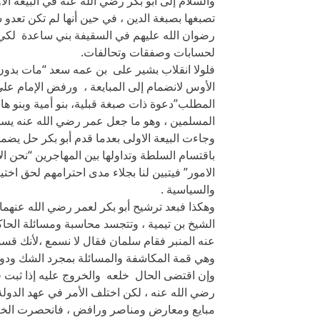
والسلام إلى أبو بكر رضي الله عنه في البيعة ال
تصبغها بصبغة الدين ، في حين أنها لم تكن تعدو
رضوان الله عليهم في السقيفة بني ساعدة لكي ل
لحسابات وصفقات وتحالفات.
فلولا انقلاب بشير على بن عمه سعد “مات بدون 
الأوس لانضمام إلى المبايعة ، ورفض الإمام عل
المطلب”دعوة ذات صبغة قبلية، بنو أمية وبنو هاش
المسلمين ، وهو ما جعل عمر رضي الله عنه يسميها
وجاءت البيعة الاولى بعدما قدم أبو بكر حل يضمن
باقتسام السلطة وتداولها بين المهاجرين “نحن ال
الامور” فيتبين لنا بجلاء مدى احترامهم لحق اخت
والسياسية .
وهكذا فبعد ترشيح أبو بكر لعمر رضي الله عنهما 
الشيخ بن تيمية ، وتتجسد محاسبة ومسائلة الحا
عنه المنبر فقام سلمان فقال لا نسمع ،لأنك قسمت
وهي قمة المكاشفة والمسائلة بمجرد الشك ودون
وإن اقتضى الحال خلعه والخروج عليه إذا ثبت 
رضي الله عنه ، لكن اختلف الأمر في عهد الدولة 
مبايع ومعارض ومناصر ورافض ، فانحصرت الخلاف