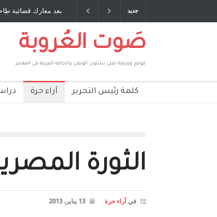
ي مخلوف : بقلم : سعد الله
بعد معارك قضائية طاحنة كتب وترافع فيها 
جديد
بركات
طارق يوسف يقهر الحكومة الأمريكية ، فأع
صَوت العُروبة
موقع وورقية تعنى بشئون الوطن والجاليه العربية في المهجر
كلمة رئيس التحرير
آراء حرة
دراس
الثورة المصر
في
آراء حرة
13 يناير، 2013