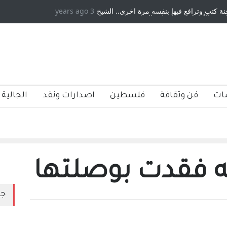
بنفسه مرة اخرى.. الشيخ
3 years ago
دكريات بغداد ٍ: عاشها وكتبها :وليد رباح – نيوجرسي
طوه الجنسية عن يد وهم
صاغرون،
ات
فن وثقافة
فلسطين
اصدارات ونقد
الجالية 
يه فقدت بوصلتها
جد