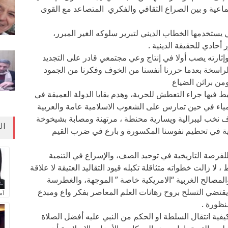
ماعية و بين الصراع الثقافي والفكري المتصاعد مع القوى
 يستخدمها الخطاب الديني لتبرير سلوكه الغير المبرر،
ادي للحقيقة الدينية .
وإثارته يصب أولا في إنتاج وعي مجتمعي قادر على التجديد
الراسخة بعدما حررنا أنفسنا من الخوف وفكرنا من الجمود
ومن براثن الضياع
ط فيها جراء التعطش للحرية، وهدم بقايا الدولة العميقة في
مياء في حين تمارس على الشعوب الاسلامية عامة والعربية
خب ليبرالية ويسارية محنطة ، مرتهنة ومصابة بشيخوخة
ال
بية في تحطيم نفوسنا المكسورة و بارع في ضرب القيم
للفرصة التاريخية في توحيد الصف، والإسراع في التنمية
ا زالت خطواته متثاقلة تكبله قيود التقاليد العتيقة لا علاقة
 والمصالح الغربية “الامريكية خاصة ” الموجهة، والغطرسة
يقتضي التسلح بروح رهانات العلم المعاصر بفكر واع ومبدع
آم
نظورة .
فية انتقال السلطة او الحكم من النبي عليه أفضل الصلاة