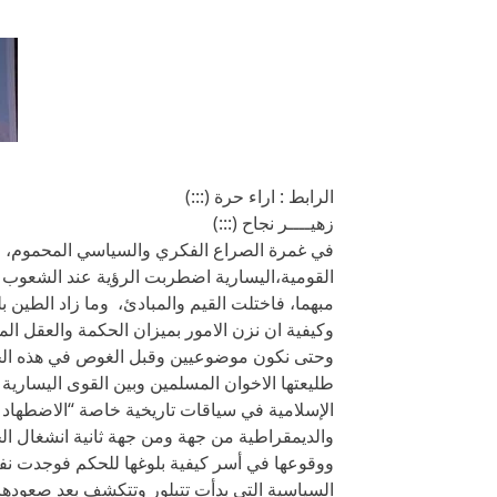
الرابط : اراء حرة (:::)
زهيــــر نجاح (:::)
في غمرة الصراع الفكري والسياسي المحموم، الدائ
القومية،اليسارية اضطربت الرؤية عند الشعوب 
مبهما، فاختلت القيم والمبادئ، وما زاد الطين ب
وكيفية ان نزن الامور بميزان الحكمة والعقل الم
وحتى نكون موضوعيين وقبل الغوص في هذه الجدل
طليعتها الاخوان المسلمين وبين القوى اليسارية وا
الإسلامية في سياقات تاريخية خاصة “الاضطهاد وال
والديمقراطية من جهة ومن جهة ثانية انشغال ال
ووقوعها في أسر كيفية بلوغها للحكم فوجدت نفس
السياسية التي بدأت تتبلور وتتكشف بعد صعودها 