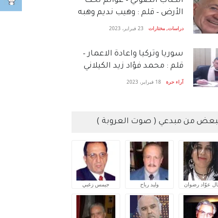
الكتاب الصَّوتي – عوالم تحت
الأرض – قلم : وهيب نديم وهبه
دراسات
,
مختارات
23 فبراير، 2023
سوريا وتركيا واعادة الاعمار –
قلم : محمد فؤاد زيد الكيلاني
آراء حرة
18 فبراير، 2023
بعض من مبدعي ( صوت العروبة )
ال عوّاد رضوان
وليد رباح
جيمس زغبي