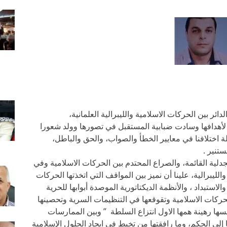
ر بين الحركات الاسلامية والليبرالية العلمانية،
لأهدافها وسادت ضبابية المستقبل في تصورها وولد شعورا
لة اختلافنا في معايير الخطأ والصواب، والحق والباطل،
ستنير .
ية القائمة، والصراع المحتدم بين الحركات الاسلامية وفي
لليبرالية، علينا أن نميز بين المواقف التي اتخذتها الحركات
استبداد ، والأنظمة الديكتاتورية الموصدة أبوابها للحرية
حركات الاسلامية وتقوقعها في التنظيمات السرية وتحصينها
ها رهينة همها الاول انتزاع السلطة ” وبين الممارسات
إلى الحكم، وما رافقتها من تخبط في ايجاد الحلول الإسلامية