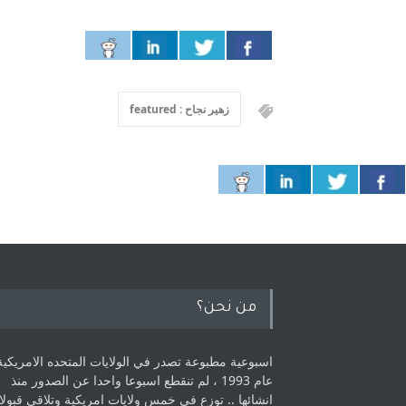
زهير نجاح : featured
من نحن؟
اسبوعية مطبوعة تصدر في الولايات المتحده الامريكية
عام 1993 ، لم ‏تنقطع اسبوعا واحدا عن الصدور منذ
انشائها .. توزع في خمس ولايات امريكية ‏وتلاقي قبولا