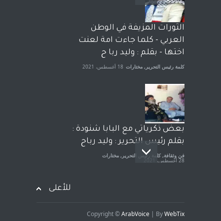
وترافع فيها بنفسه مرة اخرى..
الشيخ طارق يوسف يقهر
الحكومة الأمريكية ، فأعطوه
الثورات المزيفة في الوطن
الجنسية عن يد وهم صاغرون،
العربي - كلما جاءت امة لعنت
آراء حرة
,
مختارات
7 أبريل، 2023
اختها - بقلم : وليد ربا ح
كلمة رئيس التحرير
,
مختارات
18 أغسطس، 2021
بعض ذكرياتي مع البابا شنودة :
بقلم رئيس التحرير : وليد رباح
فن وثقافة
,
كلمة رئيس التحرير
,
مختارات
28 أغسطس، 2021
للأعلى
Copyright ©
ArabVoice
| By
WebTix