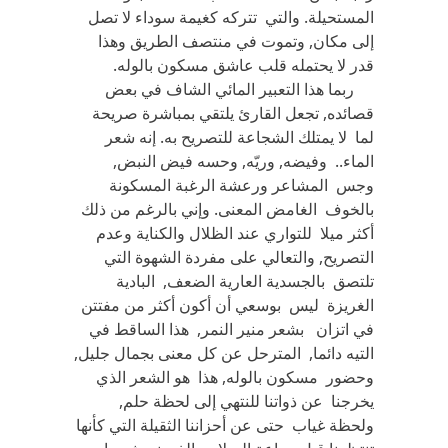
المستحيلة. والتي تتركه كغيمة سوداء لا تصل
إلى مكان, وتموت في منتصف الطريق وهذا
قدر لا يحتمله قلب عاشق مسكون بالوله.
ربما هذا التعبير المائي الشاف في بعض
قصائده, تجعل القارئ يلتقي بمباشرة صريحة
لما لا يمتلك الشجاعة للتصريح به. إنه شعر
الماء.. وفيضه, وريّه, وحسه فيض النبض,
وجس المشاعر ورعشة الرغبة المسكونة
بالخوف الغامض المعنى. وإني بالرغم من ذلك
أكثر ميلا للتواري عند الظلال والكناية وعدم
التصريح, والتعالي على مفردة الشهوة التي
تلتصق بالجسدية العارية الضعف, البادية
الغريزة ليس بوسعي أن أكون أكثر من مفتتن
في اتزان بشعر منير النمر, هذا الساقط في
التيه دائما, المترحل عن كل معنى بجمال جليل,
وحضور مسكون بالوله, هذا هو الشعر الذي
يخرجنا عن ذواتنا للنتهي إلى لحظة حلم,
ولحظة غياب حتى عن أحزاننا الثقيلة التي كأنها