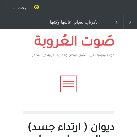
 طاحنة كتب
دكريات بغداد ٍ: عاشها وكتبها
الاستيطان ومسلسل الخ
 مرة اخرى..
:وليد رباح – نيوجرسي –
المستمر - قلم : راسم عبي
 يوسف يقهر
الولايات المتحدة الامريكية
ية ، فأعطوه
هم صاغرون،
صَوت العُروبة
موقع وورقية تعنى بشئون الوطن والجاليه العربية في المهجر
ديوان ( ارتداء جسد)