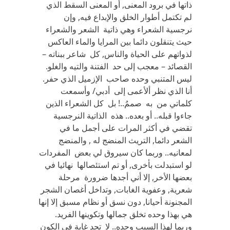
ذاتها في برود المعنى, أو المعنى السقط الذي
لم تكتمل أطوار الخلق والإبداع فيه, وإن
نرجسية الشعراء وهي ذاتية الشعر والشعراء
حيث يتنقلون دائما بين المرايا والماء العاكس
لذواتهم على الحياة والناس, كل شاعر ببناته –
القصائد – معجب إلى حد الفتنة والتيه والغلو.
ليس المتنبي وحده صاحب الإزميل الذي حفر.
أنا الذي نظر ألأعمى إلى أدبي/ وأسمعت
كلماتي من به صممُ..! بل كل الشعراء الذين
جاءوا قبله.. أو بعده.. هذه الذاتية النرجسية
تقضي في أكثر المرات على أجمل ما في
الشعر دائما, التريث المنضج له , والمنضج
لمعانيه.. وربما كان سيروق لي بعض المفردات
لو استبدلت بأخرى, أو تم استئصالها نهائيا في
بعضها الأخر, إلا أني أجدها ضرورة مرحلة
شعرية, وعفوية الغابات, وتداخل أغصان الشجر
المجنونة أحيانا, دون نسق أو نظام مسبق إلا إنها
هي بهذا وحده تخلق جمالها وتكوينها الفريد.
وربما لهذا السبب وحده.. لا تجد غابة في الكون