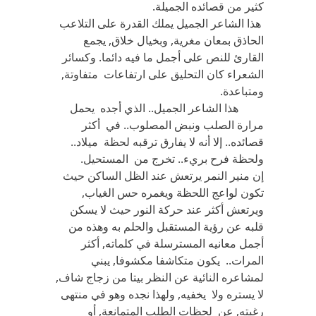
كثير من قصائده الجميلة.
هذا الشاعر الجميل يملك القدرة على التلاعب
الحاذق بمعان مغرية, وبخيال خلاق, يجمع
القارئ للنص على أجمل ما فيه دائما. وكسائر
الشعراء كان التحليق على ارتفاعات متفاوتة,
ومتباعدة.
هذا الشاعر الجميل.. الذي أجده يحمل
مرارة الصلب ونبض المصلوب.. في أكثر
قصائده.. إلا أنه لا يفارق ترقبه لحظة ميلاد..
ولحظة فرح بريء.. تخرج من المستحيل.
إن منير النمر يرتعش عند الظل الساكن حيث
تكون لواعج اللحظة ويغمره حس الغياب,
ويرتعش أكثر عند حركة النور حيث لا يسكن
قلبه عن رؤية المستقبل والحلم به وهذه من
أجمل معانيه المسترسلة في كلماته, أكثر
المرات.. يكون متكاشفا مكشوفا, يبني
لمشاعره النائية عن النظر بيتا من زجاج شاف,
لا يستره ولا يخفيه, ولهذا نجده وهو في منتهى
رغبته, عن لحظات الطلب المتمانعة, أو