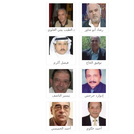
رشاد أبو شاور
د.الطيب بيتي العلوي
توفيق الحاج
فيصل أكرم
إدوارد جرجس
تيسير الناشف
أحمد ختّاوي
أحمد الخميسي