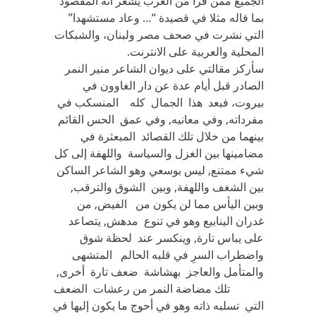
الجميع ممن قرأ من العرب يشعر أنه المقصود
بما قاله مثلا في قصيدة “… وعاد مستشهدا”
التي نشرت في صحف مصر ولبنان، والشبكات
المحلية والعربية على الانترنت.
سأركز مقالتي على ديوان الشاعر منير النمر
الصادر قبل أيام عدة عن دار الغاوون في
بيروت، فبعد هذا الجمال كله المنسكب في
مفرداته, وفي معانيه, وفي عمق الحس القائم
بينهما من خلال تلك القصائد المبعثرة في
مضامينها بين الغزل والسياسة واللهفة إلى كل
شيء ممتنع, ليس بوسعي وهو الشاعر الساكن
بين الشغف واللهفة, وبين الشوق والترقب,
وبين اليأس مما لن يكون من الفيض, من
غدران الينابيع وهو في تنوع مدهش, يتصاعد
على يباس تارة, وينكسر عند لحظة شوق
واضطراب السرِ في قلبه الحالم المتشهى
والمتأمل والعاجز بهشاشة ضعف تارة أخرى,
تلك مضاضة النمر من رعشات الضعف
التي تسلبه ذاته وهو في أحوج ما يكون إليها في