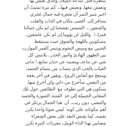
تنتظرنا قبل ساعة الميلاد, والذي نعيش بها
ونعيش معها, ونعيش فيها… كم مرة تمنيتُ أن
اخبر منير النمر أن شعره فيه جمال غجري
يسافر إلى أقصى مكان في الذات والقلب
والشعور..، الشمس تفضحنا إن لم يكن جمالنا
قمرا..! والليل لن يؤوينا إن لم نكن عاشقين,
مسكونين باللهفة والشوق حيث يستيقظ
الحنين مع وميض النجوم ويتنمر القمر الموارب
بين الظهور الهادئ والنور الحذر.. يلامس كل
شي عن تباعد, ويضمه عن حنان سابغ..! تدانى
الغياب بالحب الذي ينساب من مسام الجسد,
وينبعج مع أنفاس الروح , ويغور في آخر بقعة
من النفس, سأخرج من ذاتي ولن أخرج منها,
ستكون هي التي تطوف مع الطائفين حول تلك
المعاني الجميلة إلى حد الفتنة, الصورة والجسد
والمعنى. دون ريب.. أن هذا الجمال يرتكز في
أهم مكوناته على كونه ليس صوتا واحدا يكرر
نفسه, كما يقبض النقد على بعض الشعراء
مصابين بهذا الداء الوبيل, مفردات كثيرة تكرر