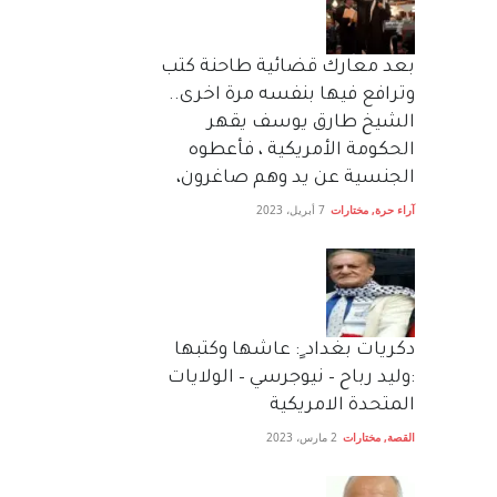
بعد معارك قضائية طاحنة كتب
وترافع فيها بنفسه مرة اخرى..
الشيخ طارق يوسف يقهر
الحكومة الأمريكية ، فأعطوه
الجنسية عن يد وهم صاغرون،
آراء حرة
,
مختارات
7 أبريل، 2023
دكريات بغداد ٍ: عاشها وكتبها
:وليد رباح – نيوجرسي – الولايات
المتحدة الامريكية
القصة
,
مختارات
2 مارس، 2023