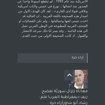
الامريكية منذ عام 1993 ، لم ‏تنقطع اسبوعا واحدا عن
الصدور منذ انشائها .. توزع في خمس ولايات امريكية
‏وتلاقي قبولا لدى القارىء ..‏ لقد كان الهدف الاول من
اصدار هذه الصحيفة باللغة العربية .. ان الجالية قد
اخذت ‏تنسى لغتها وجمالياتها .. ولم تكن الفضائيات او
الصحف العربية المطبوعة في الوطن ‏العربي تصل
الى هذه الناحية .. وقد يسر لنا ذلك سرعة الانتشار
والقبول . اذ كانت ‏الصحيفة الاولى من حيث القدم . ‏
اراء حرة
معاناة زلزال سوريّة تفضح:
زيف ديمقراطية الغرب! قلم :
رشاد أبو شاورآراء حرة ..