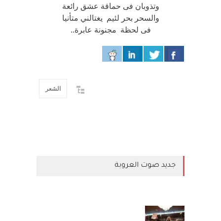
وتذوبان فى حماقة عشق رائعة
والسحر بحر لئيم يغتالني متأنيا
فى لحظة مجنونة عابرة..
الشعر
جديد صوت العروبة