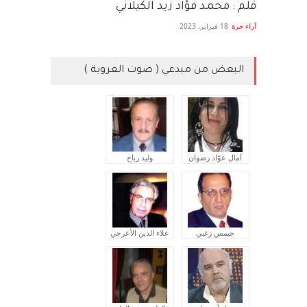
قلم : محمد فؤاد زيد الكيلاني
آراء حرة
18 فبراير، 2023
البعض من مبدعي ( صوت العروبة )
آمال عوّاد رضوان
وليد رباح
جيمس زغبي
علاء الدين الأعرجي