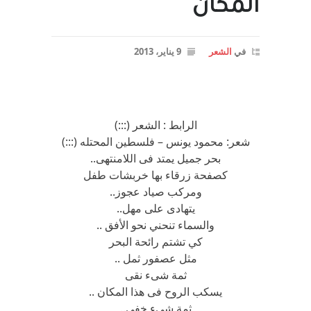
المكان
في
الشعر
9 يناير، 2013
الرابط : الشعر (:::)
شعر: محمود يونس – فلسطين المحتله (:::)
بحر جميل يمتد فى اللامنتهى..
كصفحة زرقاء بها خربشات طفل
ومركب صياد عجوز..
يتهادى على مهل..
والسماء تنحني نحو الأفق ..
كي تشتم رائحة البحر
مثل عصفور ثمل ..
ثمة شىء نقى
يسكب الروح فى هذا المكان ..
ثمة شىء خفى..