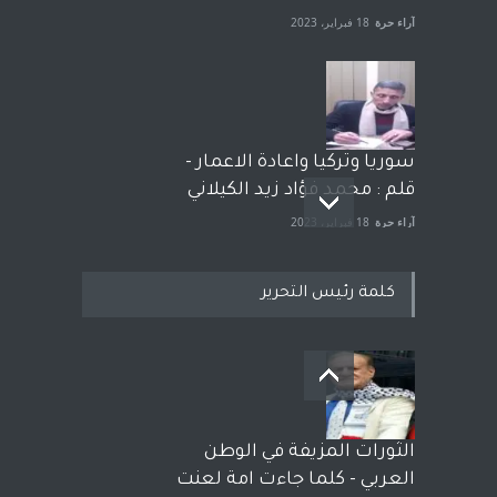
آراء حرة
18 فبراير، 2023
سوريا وتركيا واعادة الاعمار -
قلم : محمد فؤاد زيد الكيلاني
آراء حرة
18 فبراير، 2023
كلمة رئيس التحرير
بعد معارك قضائية طاحنة كتب
وترافع فيها بنفسه مرة اخرى..
الشيخ طارق يوسف يقهر
الحكومة الأمريكية ، فأعطوه
الثورات المزيفة في الوطن
الجنسية عن يد وهم صاغرون،
العربي - كلما جاءت امة لعنت