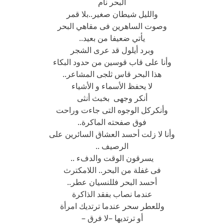
البحر نام
والليل شيطان صغير..بلا قمر
وصوت الساهرين فى مقاهي البحر
يأتي ضعيفا من بعيد..
وبرد أيلول قد عرى الشجر
وأنا على قاب قوسين من حدود البكاء
هذا البحر قاس ثلجى المشاعر..
لا يحفظ الأسماء و الأشياء
أنكر وجهى بخبث أنثى
وأنكركل الوجوه التى جاءت وراحت
فوق صفحته الماكرة..
وأنا لا زلت أحسد العشاق السائرين على
الرصيف ..
يسرقون الوقت والدفء ..
فى غفلة من البحر.. اللامكترث
أحسد البحر فللنسيان عطر..
عندما نصاب بفقد الذاكرة
وللعطر سحر عندما ترتديك امرأة
أو ترتديها –لا فرق –