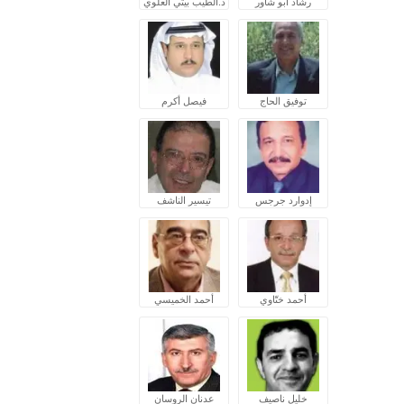
رشاد أبو شاور
د.الطيب بيتي العلوي
توفيق الحاج
فيصل أكرم
إدوارد جرجس
تيسير الناشف
أحمد ختّاوي
أحمد الخميسي
خليل ناصيف
عدنان الروسان